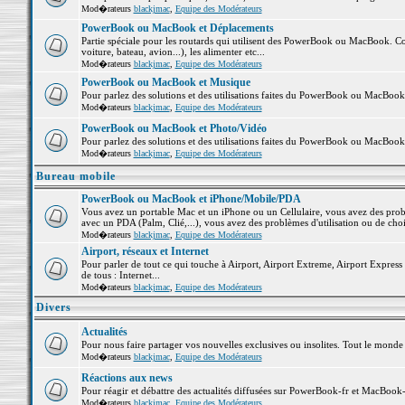
Mod�rateurs
blackjmac
,
Equipe des Modérateurs
PowerBook ou MacBook et Déplacements
Partie spéciale pour les routards qui utilisent des PowerBook ou MacBook. Co
voiture, bateau, avion...), les alimenter etc...
Mod�rateurs
blackjmac
,
Equipe des Modérateurs
PowerBook ou MacBook et Musique
Pour parlez des solutions et des utilisations faites du PowerBook ou MacBoo
Mod�rateurs
blackjmac
,
Equipe des Modérateurs
PowerBook ou MacBook et Photo/Vidéo
Pour parlez des solutions et des utilisations faites du PowerBook ou MacBook
Mod�rateurs
blackjmac
,
Equipe des Modérateurs
Bureau mobile
PowerBook ou MacBook et iPhone/Mobile/PDA
Vous avez un portable Mac et un iPhone ou un Cellulaire, vous avez des problè
avec un PDA (Palm, Clié,...), vous avez des problèmes d'utilisation ou de cho
Mod�rateurs
blackjmac
,
Equipe des Modérateurs
Airport, réseaux et Internet
Pour parler de tout ce qui touche à Airport, Airport Extreme, Airport Express e
de tous : Internet...
Mod�rateurs
blackjmac
,
Equipe des Modérateurs
Divers
Actualités
Pour nous faire partager vos nouvelles exclusives ou insolites. Tout le monde pe
Mod�rateurs
blackjmac
,
Equipe des Modérateurs
Réactions aux news
Pour réagir et débattre des actualités diffusées sur PowerBook-fr et MacBook-
Mod�rateurs
blackjmac
,
Equipe des Modérateurs