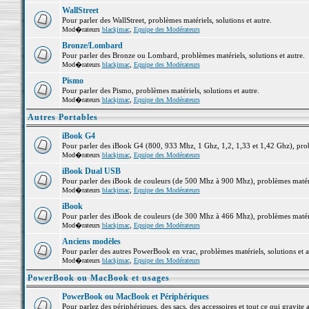
WallStreet
Pour parler des WallStreet, problèmes matériels, solutions et autre.
Mod�rateurs
blackjmac
,
Equipe des Modérateurs
Bronze/Lombard
Pour parler des Bronze ou Lombard, problèmes matériels, solutions et autre.
Mod�rateurs
blackjmac
,
Equipe des Modérateurs
Pismo
Pour parler des Pismo, problèmes matériels, solutions et autre.
Mod�rateurs
blackjmac
,
Equipe des Modérateurs
Autres Portables
iBook G4
Pour parler des iBook G4 (800, 933 Mhz, 1 Ghz, 1,2, 1,33 et 1,42 Ghz), probl
Mod�rateurs
blackjmac
,
Equipe des Modérateurs
iBook Dual USB
Pour parler des iBook de couleurs (de 500 Mhz à 900 Mhz), problèmes matériel
Mod�rateurs
blackjmac
,
Equipe des Modérateurs
iBook
Pour parler des iBook de couleurs (de 300 Mhz à 466 Mhz), problèmes matériel
Mod�rateurs
blackjmac
,
Equipe des Modérateurs
Anciens modèles
Pour parler des autres PowerBook en vrac, problèmes matériels, solutions et a
Mod�rateurs
blackjmac
,
Equipe des Modérateurs
PowerBook ou MacBook et usages
PowerBook ou MacBook et Périphériques
Pour parlez des périphériques, des sacs, des accessoires et tout ce qui grav