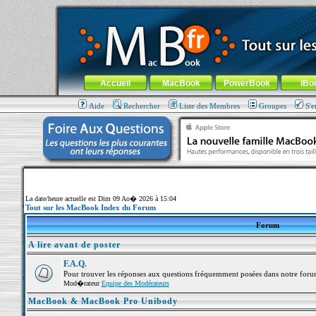
MacBook-fr.com : 100% Apple... 100% nomade !
Aller au contenu
-
Aller au menu général
-
Aller au menu de la
Menu général
Accueil
MacBook
PowerBook
iBo
Aide
Rechercher
Liste des Membres
Groupes
S'e
La date/heure actuelle est Dim 09 Ao� 2026 à 15:04
Tout sur les MacBook Index du Forum
Forum
A lire avant de poster
F.A.Q.
Pour trouver les réponses aux questions fréquemment posées dans notre foru
Mod�rateur
Equipe des Modérateurs
MacBook & MacBook Pro Unibody