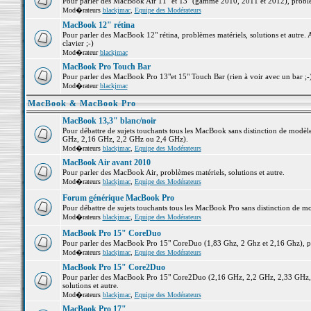
Pour parler des MacBook Air 11" et 13" (gamme 2010, 2011 et 2012), problème
Mod�rateurs
blackjmac
,
Equipe des Modérateurs
MacBook 12" rétina
Pour parler des MacBook 12" rétina, problèmes matériels, solutions et autre. 
clavier ;-)
Mod�rateur
blackjmac
MacBook Pro Touch Bar
Pour parler des MacBook Pro 13"et 15" Touch Bar (rien à voir avec un bar ;-) 
Mod�rateur
blackjmac
MacBook & MacBook Pro
MacBook 13,3" blanc/noir
Pour débattre de sujets touchants tous les MacBook sans distinction de mo
GHz, 2,16 GHz, 2,2 GHz ou 2,4 GHz).
Mod�rateurs
blackjmac
,
Equipe des Modérateurs
MacBook Air avant 2010
Pour parler des MacBook Air, problèmes matériels, solutions et autre.
Mod�rateurs
blackjmac
,
Equipe des Modérateurs
Forum générique MacBook Pro
Pour débattre de sujets touchants tous les MacBook Pro sans distinction de mo
Mod�rateurs
blackjmac
,
Equipe des Modérateurs
MacBook Pro 15" CoreDuo
Pour parler des MacBook Pro 15" CoreDuo (1,83 Ghz, 2 Ghz et 2,16 Ghz), pro
Mod�rateurs
blackjmac
,
Equipe des Modérateurs
MacBook Pro 15" Core2Duo
Pour parler des MacBook Pro 15" Core2Duo (2,16 GHz, 2,2 GHz, 2,33 GHz, 
solutions et autre.
Mod�rateurs
blackjmac
,
Equipe des Modérateurs
MacBook Pro 17"