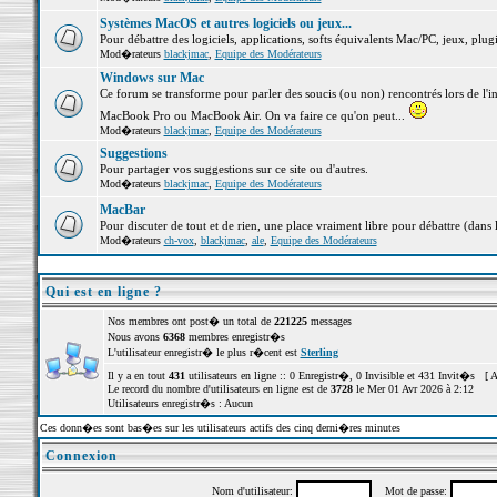
Systèmes MacOS et autres logiciels ou jeux...
Pour débattre des logiciels, applications, softs équivalents Mac/PC, jeux, plugi
Mod�rateurs
blackjmac
,
Equipe des Modérateurs
Windows sur Mac
Ce forum se transforme pour parler des soucis (ou non) rencontrés lors de l'i
MacBook Pro ou MacBook Air. On va faire ce qu'on peut...
Mod�rateurs
blackjmac
,
Equipe des Modérateurs
Suggestions
Pour partager vos suggestions sur ce site ou d'autres.
Mod�rateurs
blackjmac
,
Equipe des Modérateurs
MacBar
Pour discuter de tout et de rien, une place vraiment libre pour débattre (dans 
Mod�rateurs
ch-vox
,
blackjmac
,
ale
,
Equipe des Modérateurs
Qui est en ligne ?
Nos membres ont post� un total de
221225
messages
Nous avons
6368
membres enregistr�s
L'utilisateur enregistr� le plus r�cent est
Sterling
Il y a en tout
431
utilisateurs en ligne :: 0 Enregistr�, 0 Invisible et 431 Invit�s [
A
Le record du nombre d'utilisateurs en ligne est de
3728
le Mer 01 Avr 2026 à 2:12
Utilisateurs enregistr�s : Aucun
Ces donn�es sont bas�es sur les utilisateurs actifs des cinq derni�res minutes
Connexion
Nom d'utilisateur:
Mot de passe: