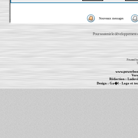
Nouveaux messages
Pour soutenir le développement du
Powered b
T
www.powerboo
Vers
Rédaction :
Ludovi
Design :
Ga�l
- Logo et te
Informations :
PowerBook
-
MacBook Pro
-
i