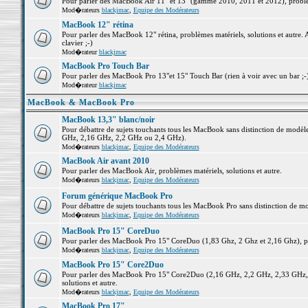
Pour parler des MacBook Air 11" et 13" (gamme 2010, 2011 et 2012), problème
Mod�rateurs
blackjmac
,
Equipe des Modérateurs
MacBook 12" rétina
Pour parler des MacBook 12" rétina, problèmes matériels, solutions et autre. 
clavier ;-)
Mod�rateur
blackjmac
MacBook Pro Touch Bar
Pour parler des MacBook Pro 13"et 15" Touch Bar (rien à voir avec un bar ;-) 
Mod�rateur
blackjmac
MacBook & MacBook Pro
MacBook 13,3" blanc/noir
Pour débattre de sujets touchants tous les MacBook sans distinction de mo
GHz, 2,16 GHz, 2,2 GHz ou 2,4 GHz).
Mod�rateurs
blackjmac
,
Equipe des Modérateurs
MacBook Air avant 2010
Pour parler des MacBook Air, problèmes matériels, solutions et autre.
Mod�rateurs
blackjmac
,
Equipe des Modérateurs
Forum générique MacBook Pro
Pour débattre de sujets touchants tous les MacBook Pro sans distinction de mo
Mod�rateurs
blackjmac
,
Equipe des Modérateurs
MacBook Pro 15" CoreDuo
Pour parler des MacBook Pro 15" CoreDuo (1,83 Ghz, 2 Ghz et 2,16 Ghz), pro
Mod�rateurs
blackjmac
,
Equipe des Modérateurs
MacBook Pro 15" Core2Duo
Pour parler des MacBook Pro 15" Core2Duo (2,16 GHz, 2,2 GHz, 2,33 GHz, 
solutions et autre.
Mod�rateurs
blackjmac
,
Equipe des Modérateurs
MacBook Pro 17"