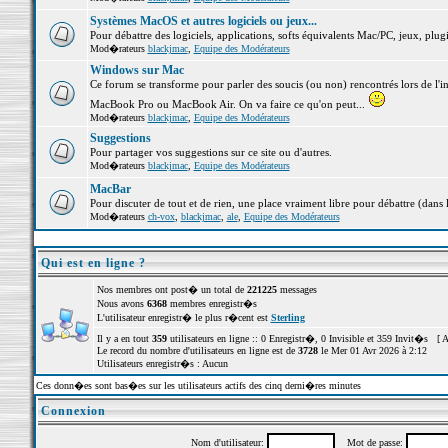
Systèmes MacOS et autres logiciels ou jeux...
Pour débattre des logiciels, applications, softs équivalents Mac/PC, jeux, plugi
Mod�rateurs
blackjmac
,
Equipe des Modérateurs
Windows sur Mac
Ce forum se transforme pour parler des soucis (ou non) rencontrés lors de l'i
MacBook Pro ou MacBook Air. On va faire ce qu'on peut...
Mod�rateurs
blackjmac
,
Equipe des Modérateurs
Suggestions
Pour partager vos suggestions sur ce site ou d'autres.
Mod�rateurs
blackjmac
,
Equipe des Modérateurs
MacBar
Pour discuter de tout et de rien, une place vraiment libre pour débattre (dans 
Mod�rateurs
ch-vox
,
blackjmac
,
ale
,
Equipe des Modérateurs
Qui est en ligne ?
Nos membres ont post� un total de
221225
messages
Nous avons
6368
membres enregistr�s
L'utilisateur enregistr� le plus r�cent est
Sterling
Il y a en tout
359
utilisateurs en ligne :: 0 Enregistr�, 0 Invisible et 359 Invit�s [
A
Le record du nombre d'utilisateurs en ligne est de
3728
le Mer 01 Avr 2026 à 2:12
Utilisateurs enregistr�s : Aucun
Ces donn�es sont bas�es sur les utilisateurs actifs des cinq derni�res minutes
Connexion
Nom d'utilisateur:
Mot de passe: