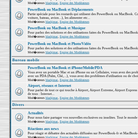
Mod�rateurs
blackjmac
,
Equipe des Modérateurs
PowerBook ou MacBook et Déplacements
Partie spéciale pour les routards qui utilisent des PowerBook ou MacBook. Co
voiture, bateau, avion...), les alimenter etc...
Mod�rateurs
blackjmac
,
Equipe des Modérateurs
PowerBook ou MacBook et Musique
Pour parlez des solutions et des utilisations faites du PowerBook ou MacBoo
Mod�rateurs
blackjmac
,
Equipe des Modérateurs
PowerBook ou MacBook et Photo/Vidéo
Pour parlez des solutions et des utilisations faites du PowerBook ou MacBook
Mod�rateurs
blackjmac
,
Equipe des Modérateurs
Bureau mobile
PowerBook ou MacBook et iPhone/Mobile/PDA
Vous avez un portable Mac et un iPhone ou un Cellulaire, vous avez des problè
avec un PDA (Palm, Clié,...), vous avez des problèmes d'utilisation ou de cho
Mod�rateurs
blackjmac
,
Equipe des Modérateurs
Airport, réseaux et Internet
Pour parler de tout ce qui touche à Airport, Airport Extreme, Airport Express e
de tous : Internet...
Mod�rateurs
blackjmac
,
Equipe des Modérateurs
Divers
Actualités
Pour nous faire partager vos nouvelles exclusives ou insolites. Tout le monde pe
Mod�rateurs
blackjmac
,
Equipe des Modérateurs
Réactions aux news
Pour réagir et débattre des actualités diffusées sur PowerBook-fr et MacBook-
Mod�rateurs
blackjmac
,
Equipe des Modérateurs