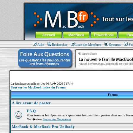
MacBook-fr.com : 100% Apple... 100% nomade !
Aller au contenu
-
Aller au menu général
-
Aller au menu de la
Menu général
Accueil
MacBook
PowerBook
iBo
Aide
Rechercher
Liste des Membres
Groupes
S'e
La date/heure actuelle est Jeu 06 Ao� 2026 à 17:44
Tout sur les MacBook Index du Forum
Forum
A lire avant de poster
F.A.Q.
Pour trouver les réponses aux questions fréquemment posées dans notre foru
Mod�rateur
Equipe des Modérateurs
MacBook & MacBook Pro Unibody