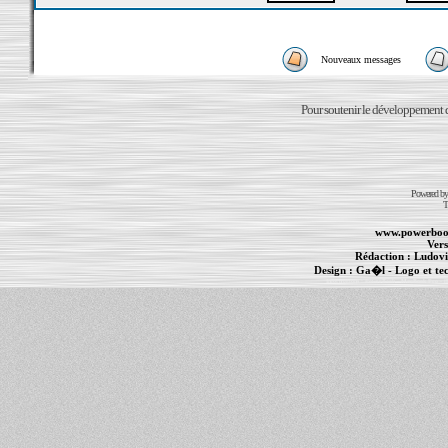
Nouveaux messages
Pour soutenir le développement du
Powered b
T
www.powerboo
Vers
Rédaction :
Ludovi
Design :
Ga�l
- Logo et te
Informations :
PowerBook
-
MacBook Pro
-
i