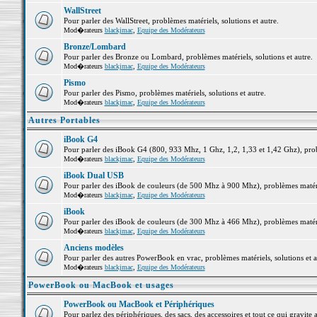
WallStreet
Pour parler des WallStreet, problèmes matériels, solutions et autre.
Mod�rateurs
blackjmac
,
Equipe des Modérateurs
Bronze/Lombard
Pour parler des Bronze ou Lombard, problèmes matériels, solutions et autre.
Mod�rateurs
blackjmac
,
Equipe des Modérateurs
Pismo
Pour parler des Pismo, problèmes matériels, solutions et autre.
Mod�rateurs
blackjmac
,
Equipe des Modérateurs
Autres Portables
iBook G4
Pour parler des iBook G4 (800, 933 Mhz, 1 Ghz, 1,2, 1,33 et 1,42 Ghz), probl
Mod�rateurs
blackjmac
,
Equipe des Modérateurs
iBook Dual USB
Pour parler des iBook de couleurs (de 500 Mhz à 900 Mhz), problèmes matériel
Mod�rateurs
blackjmac
,
Equipe des Modérateurs
iBook
Pour parler des iBook de couleurs (de 300 Mhz à 466 Mhz), problèmes matériel
Mod�rateurs
blackjmac
,
Equipe des Modérateurs
Anciens modèles
Pour parler des autres PowerBook en vrac, problèmes matériels, solutions et a
Mod�rateurs
blackjmac
,
Equipe des Modérateurs
PowerBook ou MacBook et usages
PowerBook ou MacBook et Périphériques
Pour parlez des périphériques, des sacs, des accessoires et tout ce qui grav