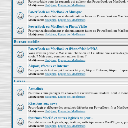
Partie spéciale pour les routards qui utilisent des PowerBook ou MacBook. Co
Mod�rateurs
blackjmac
,
Equipe des Modérateurs
PowerBook ou MacBook et Musique
Pour parlez des solutions et des utilisations faites du PowerBook ou MacB
Mod�rateurs
blackjmac
,
Equipe des Modérateurs
PowerBook ou MacBook et Photo/Vidéo
Pour parlez des solutions et des utilisations faites du PowerBook ou MacBo
Mod�rateurs
blackjmac
,
Equipe des Modérateurs
Bureau mobile
PowerBook ou MacBook et iPhone/Mobile/PDA
Vous avez un portable Mac et un iPhone ou un Cellulaire, vous avez des probl
choix ? Mais aussi, comment utiliser iSync ?
Mod�rateurs
blackjmac
,
Equipe des Modérateurs
Airport, réseaux et Internet
Pour parler de tout ce qui touche à Airport, Airport Extreme, Airport Express 
Mod�rateurs
blackjmac
,
Equipe des Modérateurs
Divers
Actualités
Pour nous faire partager vos nouvelles exclusives ou insolites. Tout le monde 
Mod�rateurs
blackjmac
,
Equipe des Modérateurs
Réactions aux news
Pour réagir et débattre des actualités diffusées sur PowerBook-fr et MacBoo
Mod�rateurs
blackjmac
,
Equipe des Modérateurs
Systèmes MacOS et autres logiciels ou jeux...
Pour débattre des logiciels, applications, softs équivalents Mac/PC, jeux, plu
Mod�rateurs
blackjmac
,
Equipe des Modérateurs