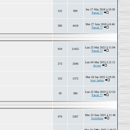
Jeu 17 Mai 2018 à 10:39
132
999
Pascal 77
Mer 27 Juin 2018 à 8:46
396
4419
Pascal 77
Lun 23 Mai 2022 à 11:04
918
12455
Pascal 77
Lun 04 Mar 2013 à 21:11
273
3390
ch-vox
Mar 18 Jan 2022 à 19:30
153
1372
love_leeloo
Lun 25 Mar 2019 à 12:53
39
386
Pascal 77
Mer 23 Juin 2021 à 11:46
476
5367
Switchiste
Mer 31 D�c 2025 à 19:57