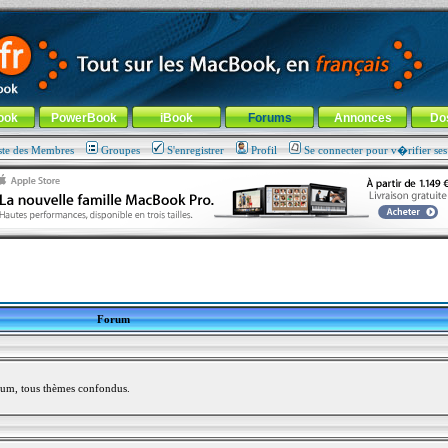
ade !
général
-
Aller au menu de la rubrique
ook
PowerBook
iBook
Forums
Annonces
Do
ste des Membres
Groupes
S'enregistrer
Profil
Se connecter pour v�rifier se
Forum
rum, tous thèmes confondus.