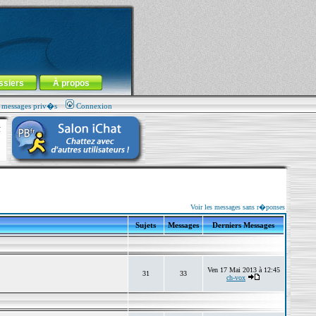
ssiers
À propos
s messages priv�s
Connexion
Voir les messages sans r�ponses
Sujets
Messages
Derniers Messages
Ven 17 Mai 2013 à 12:45
31
33
ch-vox