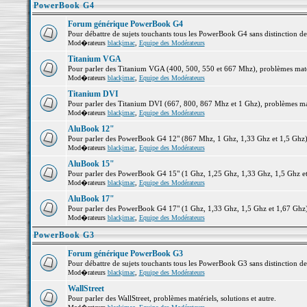
PowerBook G4
Forum générique PowerBook G4
Pour débattre de sujets touchants tous les PowerBook G4 sans distinction d
Mod�rateurs
blackjmac
,
Equipe des Modérateurs
Titanium VGA
Pour parler des Titanium VGA (400, 500, 550 et 667 Mhz), problèmes matéri
Mod�rateurs
blackjmac
,
Equipe des Modérateurs
Titanium DVI
Pour parler des Titanium DVI (667, 800, 867 Mhz et 1 Ghz), problèmes matér
Mod�rateurs
blackjmac
,
Equipe des Modérateurs
AluBook 12"
Pour parler des PowerBook G4 12" (867 Mhz, 1 Ghz, 1,33 Ghz et 1,5 Ghz), p
Mod�rateurs
blackjmac
,
Equipe des Modérateurs
AluBook 15"
Pour parler des PowerBook G4 15" (1 Ghz, 1,25 Ghz, 1,33 Ghz, 1,5 Ghz et 1
Mod�rateurs
blackjmac
,
Equipe des Modérateurs
AluBook 17"
Pour parler des PowerBook G4 17" (1 Ghz, 1,33 Ghz, 1,5 Ghz et 1,67 Ghz), 
Mod�rateurs
blackjmac
,
Equipe des Modérateurs
PowerBook G3
Forum générique PowerBook G3
Pour débattre de sujets touchants tous les PowerBook G3 sans distinction d
Mod�rateurs
blackjmac
,
Equipe des Modérateurs
WallStreet
Pour parler des WallStreet, problèmes matériels, solutions et autre.