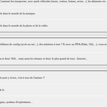
mment les transporter, avec quels véhicules (moto, voiture, bateau, avion...), les alimenter etc..
ook dans le monde de la musique.
ok dans le monde de la photo et de la vidéo.
èmes de config (accès au net...), des solutions à tout ? Et avec un PDA (Palm, Clié,...), vous av
et donc Wifi... mais aussi les réseaux et donc le plus grand de tous : Internet...
peut y écrire, c'est à tous de l'animer !!
k-fr.
gins, système d'exploitation...