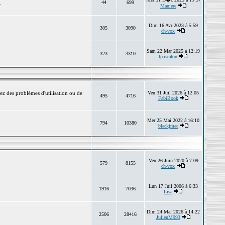
.
44
699
Maniere
Dim 16 Avr 2023 à 5:59
305
3090
ch-vox
Sam 22 Mar 2025 à 12:19
323
3310
lpascalon
ez des problèmes d'utilisation ou de
Ven 31 Juil 2026 à 12:05
495
4716
FabiBook
Mer 25 Mai 2022 à 16:10
794
10380
blackjmac
Ven 26 Juin 2020 à 7:09
579
8155
ch-vox
Lun 17 Juil 2006 à 6:33
1916
7036
Lisa
Dim 24 Mai 2026 à 14:22
2506
28416
JulienM993