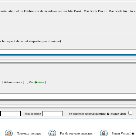
l'installation et de l'utilisation de Windows sur un MacBook, MacBook Pro ou MacBook Air. On va
s le respect de la net étiquette quand même).
�s [
Administrateur
] [
Mod�rateur
]
:
Mot de passe:
Se connecter automatiquement � chaque visite
Nouveaux messages
Pas de nouveaux messages
Forum Verrouill�