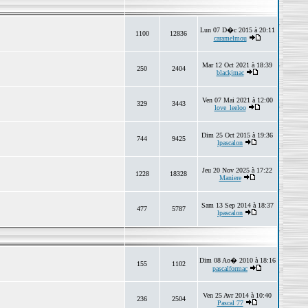
Lun 07 D�c 2015 à 20:11
1100
12836
caramelmou
Mar 12 Oct 2021 à 18:39
250
2404
blackjmac
Ven 07 Mai 2021 à 12:00
329
3443
love_leeloo
Dim 25 Oct 2015 à 19:36
744
9425
lpascalon
Jeu 20 Nov 2025 à 17:22
1228
18328
Maniere
Sam 13 Sep 2014 à 18:37
477
5787
lpascalon
Dim 08 Ao� 2010 à 18:16
155
1102
pascalformac
Ven 25 Avr 2014 à 10:40
236
2504
Pascal 77