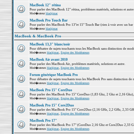
MacBook 12" rétina
Pour parler des MacBook 12" rétina, problèmes matériels, solutions et autre.
Mod�rateur
blackjmac
MacBook Pro Touch Bar
Pour parler des MacBook Pro 13"et 15" Touch Bar (rien à voir avec un bar ;-
Mod�rateur
blackjmac
MacBook & MacBook Pro
MacBook 13,3" blanc/noir
Pour débattre de sujets touchants tous les MacBook sans distinction de 
Mod�rateurs
blackjmac
,
Equipe des Modérateurs
MacBook Air avant 2010
Pour parler des MacBook Air, problèmes matériels, solutions et autre.
Mod�rateurs
blackjmac
,
Equipe des Modérateurs
Forum générique MacBook Pro
Pour débattre de sujets touchants tous les MacBook Pro sans distinction de 
Mod�rateurs
blackjmac
,
Equipe des Modérateurs
MacBook Pro 15" CoreDuo
Pour parler des MacBook Pro 15" CoreDuo (1,83 Ghz, 2 Ghz et 2,16 Ghz), pr
Mod�rateurs
blackjmac
,
Equipe des Modérateurs
MacBook Pro 15" Core2Duo
Pour parler des MacBook Pro 15" Core2Duo (2,16 GHz, 2,2 GHz, 2,33 GHz, 
Mod�rateurs
blackjmac
,
Equipe des Modérateurs
MacBook Pro 17"
Pour parler des MacBook Pro 17" (CoreDuo 2,16 Ghz et Core2Duo 2,33 GHz 
Mod�rateurs
blackjmac
,
Equipe des Modérateurs