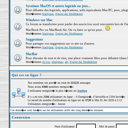
Systèmes MacOS et autres logiciels ou jeux...
Pour débattre des logiciels, applications, softs équivalents Mac/PC, jeux, plugi
Mod�rateurs
blackjmac
,
Equipe des Modérateurs
Windows sur Mac
Ce forum se transforme pour parler des soucis (ou non) rencontrés lors de l'i
MacBook Pro ou MacBook Air. On va faire ce qu'on peut...
Mod�rateurs
blackjmac
,
Equipe des Modérateurs
Suggestions
Pour partager vos suggestions sur ce site ou d'autres.
Mod�rateurs
blackjmac
,
Equipe des Modérateurs
MacBar
Pour discuter de tout et de rien, une place vraiment libre pour débattre (dans 
Mod�rateurs
ch-vox
,
blackjmac
,
ale
,
Equipe des Modérateurs
Qui est en ligne ?
Nos membres ont post� un total de
221225
messages
Nous avons
6368
membres enregistr�s
L'utilisateur enregistr� le plus r�cent est
Sterling
Il y a en tout
2104
utilisateurs en ligne :: 0 Enregistr�, 0 Invisible et 2104 Invit�s 
Le record du nombre d'utilisateurs en ligne est de
3728
le Mer 01 Avr 2026 à 2:12
Utilisateurs enregistr�s : Aucun
Ces donn�es sont bas�es sur les utilisateurs actifs des cinq derni�res minutes
Connexion
Nom d'utilisateur:
Mot de passe: