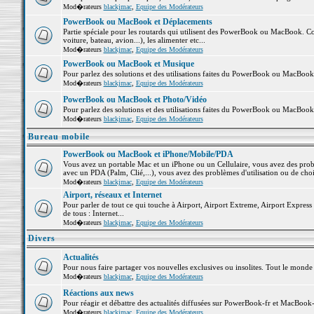
Mod�rateurs
blackjmac
,
Equipe des Modérateurs
PowerBook ou MacBook et Déplacements
Partie spéciale pour les routards qui utilisent des PowerBook ou MacBook. Co
voiture, bateau, avion...), les alimenter etc...
Mod�rateurs
blackjmac
,
Equipe des Modérateurs
PowerBook ou MacBook et Musique
Pour parlez des solutions et des utilisations faites du PowerBook ou MacBoo
Mod�rateurs
blackjmac
,
Equipe des Modérateurs
PowerBook ou MacBook et Photo/Vidéo
Pour parlez des solutions et des utilisations faites du PowerBook ou MacBook
Mod�rateurs
blackjmac
,
Equipe des Modérateurs
Bureau mobile
PowerBook ou MacBook et iPhone/Mobile/PDA
Vous avez un portable Mac et un iPhone ou un Cellulaire, vous avez des problè
avec un PDA (Palm, Clié,...), vous avez des problèmes d'utilisation ou de cho
Mod�rateurs
blackjmac
,
Equipe des Modérateurs
Airport, réseaux et Internet
Pour parler de tout ce qui touche à Airport, Airport Extreme, Airport Express e
de tous : Internet...
Mod�rateurs
blackjmac
,
Equipe des Modérateurs
Divers
Actualités
Pour nous faire partager vos nouvelles exclusives ou insolites. Tout le monde pe
Mod�rateurs
blackjmac
,
Equipe des Modérateurs
Réactions aux news
Pour réagir et débattre des actualités diffusées sur PowerBook-fr et MacBook-
Mod�rateurs
blackjmac
,
Equipe des Modérateurs