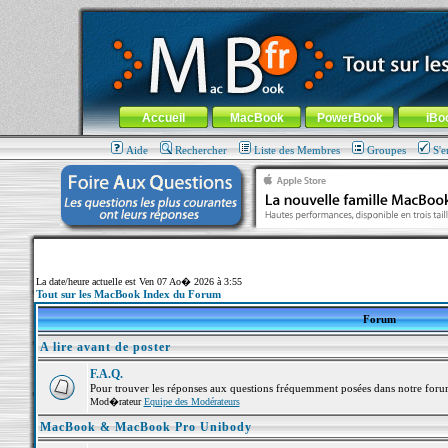
MacBook-fr.com : 100% Apple... 100% nomade !
Aller au contenu
-
Aller au menu général
-
Aller au menu de la
Menu général
Accueil
MacBook
PowerBook
iBo
Aide
Rechercher
Liste des Membres
Groupes
S'e
La date/heure actuelle est Ven 07 Ao� 2026 à 3:55
Tout sur les MacBook Index du Forum
Forum
A lire avant de poster
F.A.Q.
Pour trouver les réponses aux questions fréquemment posées dans notre foru
Mod�rateur
Equipe des Modérateurs
MacBook & MacBook Pro Unibody