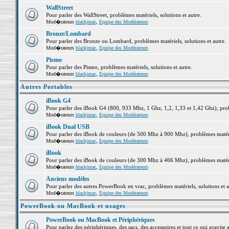
WallStreet
Pour parler des WallStreet, problèmes matériels, solutions et autre.
Mod�rateurs
blackjmac
,
Equipe des Modérateurs
Bronze/Lombard
Pour parler des Bronze ou Lombard, problèmes matériels, solutions et autre.
Mod�rateurs
blackjmac
,
Equipe des Modérateurs
Pismo
Pour parler des Pismo, problèmes matériels, solutions et autre.
Mod�rateurs
blackjmac
,
Equipe des Modérateurs
Autres Portables
iBook G4
Pour parler des iBook G4 (800, 933 Mhz, 1 Ghz, 1,2, 1,33 et 1,42 Ghz), probl
Mod�rateurs
blackjmac
,
Equipe des Modérateurs
iBook Dual USB
Pour parler des iBook de couleurs (de 500 Mhz à 900 Mhz), problèmes matériel
Mod�rateurs
blackjmac
,
Equipe des Modérateurs
iBook
Pour parler des iBook de couleurs (de 300 Mhz à 466 Mhz), problèmes matériel
Mod�rateurs
blackjmac
,
Equipe des Modérateurs
Anciens modèles
Pour parler des autres PowerBook en vrac, problèmes matériels, solutions et a
Mod�rateurs
blackjmac
,
Equipe des Modérateurs
PowerBook ou MacBook et usages
PowerBook ou MacBook et Périphériques
Pour parlez des périphériques, des sacs, des accessoires et tout ce qui grav