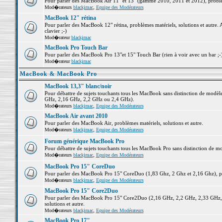
Pour parler des MacBook Air 11" et 13" (gamme 2010, 2011 et 2012), problème
Mod�rateurs
blackjmac
,
Equipe des Modérateurs
MacBook 12" rétina
Pour parler des MacBook 12" rétina, problèmes matériels, solutions et autre. 
clavier ;-)
Mod�rateur
blackjmac
MacBook Pro Touch Bar
Pour parler des MacBook Pro 13"et 15" Touch Bar (rien à voir avec un bar ;-) 
Mod�rateur
blackjmac
MacBook & MacBook Pro
MacBook 13,3" blanc/noir
Pour débattre de sujets touchants tous les MacBook sans distinction de mo
GHz, 2,16 GHz, 2,2 GHz ou 2,4 GHz).
Mod�rateurs
blackjmac
,
Equipe des Modérateurs
MacBook Air avant 2010
Pour parler des MacBook Air, problèmes matériels, solutions et autre.
Mod�rateurs
blackjmac
,
Equipe des Modérateurs
Forum générique MacBook Pro
Pour débattre de sujets touchants tous les MacBook Pro sans distinction de mo
Mod�rateurs
blackjmac
,
Equipe des Modérateurs
MacBook Pro 15" CoreDuo
Pour parler des MacBook Pro 15" CoreDuo (1,83 Ghz, 2 Ghz et 2,16 Ghz), pro
Mod�rateurs
blackjmac
,
Equipe des Modérateurs
MacBook Pro 15" Core2Duo
Pour parler des MacBook Pro 15" Core2Duo (2,16 GHz, 2,2 GHz, 2,33 GHz, 
solutions et autre.
Mod�rateurs
blackjmac
,
Equipe des Modérateurs
MacBook Pro 17"