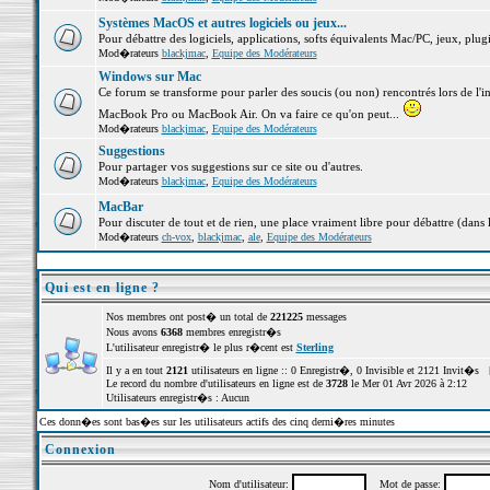
Systèmes MacOS et autres logiciels ou jeux...
Pour débattre des logiciels, applications, softs équivalents Mac/PC, jeux, plugi
Mod�rateurs
blackjmac
,
Equipe des Modérateurs
Windows sur Mac
Ce forum se transforme pour parler des soucis (ou non) rencontrés lors de l'i
MacBook Pro ou MacBook Air. On va faire ce qu'on peut...
Mod�rateurs
blackjmac
,
Equipe des Modérateurs
Suggestions
Pour partager vos suggestions sur ce site ou d'autres.
Mod�rateurs
blackjmac
,
Equipe des Modérateurs
MacBar
Pour discuter de tout et de rien, une place vraiment libre pour débattre (dans 
Mod�rateurs
ch-vox
,
blackjmac
,
ale
,
Equipe des Modérateurs
Qui est en ligne ?
Nos membres ont post� un total de
221225
messages
Nous avons
6368
membres enregistr�s
L'utilisateur enregistr� le plus r�cent est
Sterling
Il y a en tout
2121
utilisateurs en ligne :: 0 Enregistr�, 0 Invisible et 2121 Invit�s 
Le record du nombre d'utilisateurs en ligne est de
3728
le Mer 01 Avr 2026 à 2:12
Utilisateurs enregistr�s : Aucun
Ces donn�es sont bas�es sur les utilisateurs actifs des cinq derni�res minutes
Connexion
Nom d'utilisateur:
Mot de passe: