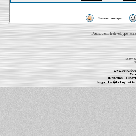
Nouveaux messages
Pour soutenir le développement du
Powered b
T
www.powerboo
Vers
Rédaction :
Ludovi
Design :
Ga�l
- Logo et te
Informations :
PowerBook
-
MacBook Pro
-
i