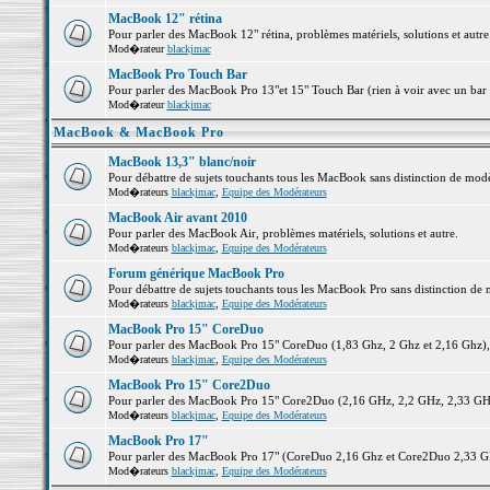
MacBook 12" rétina
Pour parler des MacBook 12" rétina, problèmes matériels, solutions et autre.
Mod�rateur
blackjmac
MacBook Pro Touch Bar
Pour parler des MacBook Pro 13"et 15" Touch Bar (rien à voir avec un bar ;-
Mod�rateur
blackjmac
MacBook & MacBook Pro
MacBook 13,3" blanc/noir
Pour débattre de sujets touchants tous les MacBook sans distinction de 
Mod�rateurs
blackjmac
,
Equipe des Modérateurs
MacBook Air avant 2010
Pour parler des MacBook Air, problèmes matériels, solutions et autre.
Mod�rateurs
blackjmac
,
Equipe des Modérateurs
Forum générique MacBook Pro
Pour débattre de sujets touchants tous les MacBook Pro sans distinction de 
Mod�rateurs
blackjmac
,
Equipe des Modérateurs
MacBook Pro 15" CoreDuo
Pour parler des MacBook Pro 15" CoreDuo (1,83 Ghz, 2 Ghz et 2,16 Ghz), pr
Mod�rateurs
blackjmac
,
Equipe des Modérateurs
MacBook Pro 15" Core2Duo
Pour parler des MacBook Pro 15" Core2Duo (2,16 GHz, 2,2 GHz, 2,33 GHz, 
Mod�rateurs
blackjmac
,
Equipe des Modérateurs
MacBook Pro 17"
Pour parler des MacBook Pro 17" (CoreDuo 2,16 Ghz et Core2Duo 2,33 GHz 
Mod�rateurs
blackjmac
,
Equipe des Modérateurs