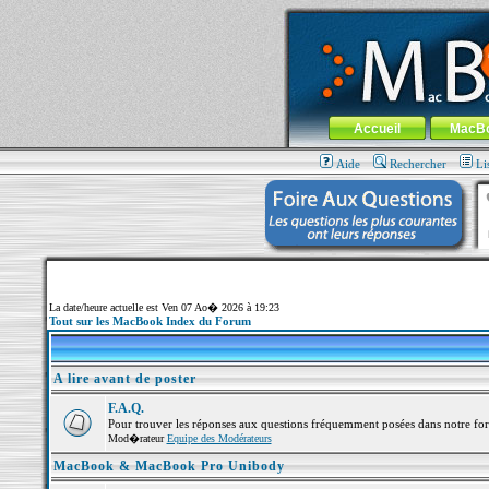
MacBook-fr.com : 100% Apple... 100% nom
Aller au contenu
-
Aller au menu 
Menu général
Accueil
MacB
Aide
Rechercher
Li
La date/heure actuelle est Ven 07 Ao� 2026 à 19:23
Tout sur les MacBook Index du Forum
A lire avant de poster
F.A.Q.
Pour trouver les réponses aux questions fréquemment posées dans notre fo
Mod�rateur
Equipe des Modérateurs
MacBook & MacBook Pro Unibody