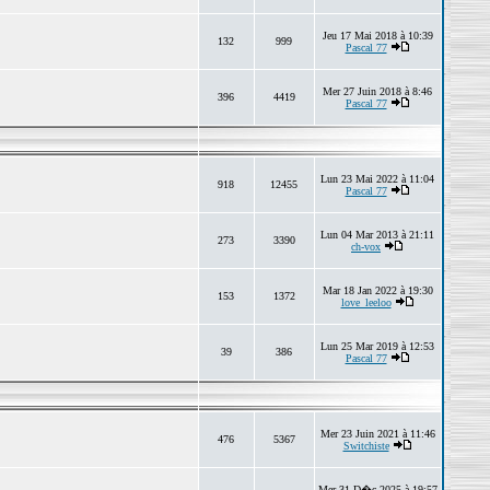
Jeu 17 Mai 2018 à 10:39
132
999
Pascal 77
Mer 27 Juin 2018 à 8:46
396
4419
Pascal 77
Lun 23 Mai 2022 à 11:04
918
12455
Pascal 77
Lun 04 Mar 2013 à 21:11
273
3390
ch-vox
Mar 18 Jan 2022 à 19:30
153
1372
love_leeloo
Lun 25 Mar 2019 à 12:53
39
386
Pascal 77
Mer 23 Juin 2021 à 11:46
476
5367
Switchiste
Mer 31 D�c 2025 à 19:57