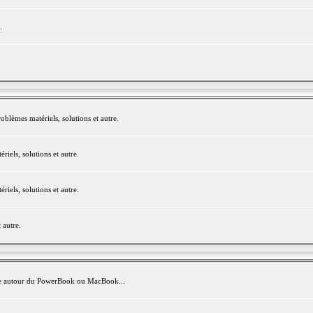
.
blèmes matériels, solutions et autre.
els, solutions et autre.
els, solutions et autre.
 autre.
avite autour du PowerBook ou MacBook...