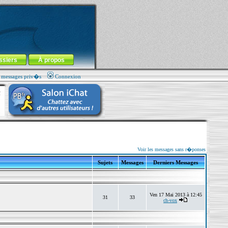
ssiers
À propos
s messages priv�s
Connexion
Voir les messages sans r�ponses
Sujets
Messages
Derniers Messages
Ven 17 Mai 2013 à 12:45
31
33
ch-vox