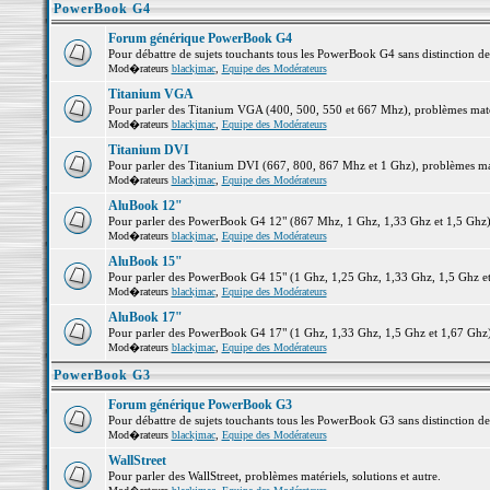
PowerBook G4
Forum générique PowerBook G4
Pour débattre de sujets touchants tous les PowerBook G4 sans distinction d
Mod�rateurs
blackjmac
,
Equipe des Modérateurs
Titanium VGA
Pour parler des Titanium VGA (400, 500, 550 et 667 Mhz), problèmes matéri
Mod�rateurs
blackjmac
,
Equipe des Modérateurs
Titanium DVI
Pour parler des Titanium DVI (667, 800, 867 Mhz et 1 Ghz), problèmes matér
Mod�rateurs
blackjmac
,
Equipe des Modérateurs
AluBook 12"
Pour parler des PowerBook G4 12" (867 Mhz, 1 Ghz, 1,33 Ghz et 1,5 Ghz), p
Mod�rateurs
blackjmac
,
Equipe des Modérateurs
AluBook 15"
Pour parler des PowerBook G4 15" (1 Ghz, 1,25 Ghz, 1,33 Ghz, 1,5 Ghz et 1
Mod�rateurs
blackjmac
,
Equipe des Modérateurs
AluBook 17"
Pour parler des PowerBook G4 17" (1 Ghz, 1,33 Ghz, 1,5 Ghz et 1,67 Ghz), 
Mod�rateurs
blackjmac
,
Equipe des Modérateurs
PowerBook G3
Forum générique PowerBook G3
Pour débattre de sujets touchants tous les PowerBook G3 sans distinction d
Mod�rateurs
blackjmac
,
Equipe des Modérateurs
WallStreet
Pour parler des WallStreet, problèmes matériels, solutions et autre.