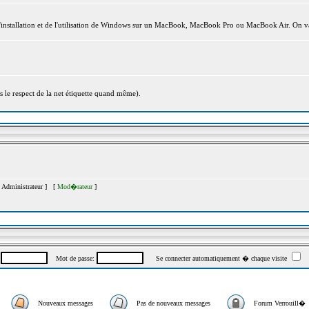
l'installation et de l'utilisation de Windows sur un MacBook, MacBook Pro ou MacBook Air. On va
s le respect de la net étiquette quand même).
[
Administrateur
] [
Mod�rateur
]
:
Mot de passe:
Se connecter automatiquement � chaque visite
Nouveaux messages
Pas de nouveaux messages
Forum Verrouill�