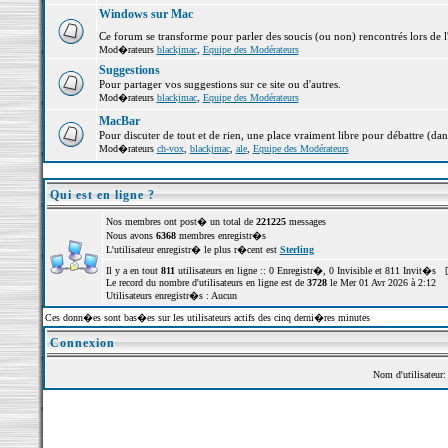
Windows sur Mac
Ce forum se transforme pour parler des soucis (ou non) rencontrés lors de 
Mod�rateurs
blackjmac
,
Equipe des Modérateurs
Suggestions
Pour partager vos suggestions sur ce site ou d'autres.
Mod�rateurs
blackjmac
,
Equipe des Modérateurs
MacBar
Pour discuter de tout et de rien, une place vraiment libre pour débattre (dan
Mod�rateurs
ch-vox
,
blackjmac
,
ale
,
Equipe des Modérateurs
Qui est en ligne ?
Nos membres ont post� un total de
221225
messages
Nous avons
6368
membres enregistr�s
L'utilisateur enregistr� le plus r�cent est
Sterling
Il y a en tout
811
utilisateurs en ligne :: 0 Enregistr�, 0 Invisible et 811 Invit�s 
Le record du nombre d'utilisateurs en ligne est de
3728
le Mer 01 Avr 2026 à 2:12
Utilisateurs enregistr�s : Aucun
Ces donn�es sont bas�es sur les utilisateurs actifs des cinq derni�res minutes
Connexion
Nom d'utilisateur