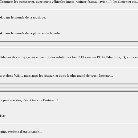
mment les transporter, avec quels véhicules (moto, voiture, bateau, avion...), les alimenter etc..
ook dans le monde de la musique.
ok dans le monde de la photo et de la vidéo.
èmes de config (accès au net...), des solutions à tout ? Et avec un PDA (Palm, Clié,...), vous av
et donc Wifi... mais aussi les réseaux et donc le plus grand de tous : Internet...
peut y écrire, c'est à tous de l'animer !!
k-fr.
gins, système d'exploitation...