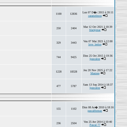
Lun 07 D�c 2015 à 20:11
1100
12836
caramelmou
Mar 12 Oct 2021 à 18:39
250
2404
blackjmac
Ven 07 Mai 2021 à 12:00
329
3443
love_leeloo
Dim 25 Oct 2015 à 19:36
744
9425
lpascalon
Jeu 20 Nov 2025 à 17:22
1228
18328
Maniere
Sam 13 Sep 2014 à 18:37
477
5787
lpascalon
Dim 08 Ao� 2010 à 18:16
155
1102
pascalformac
Ven 25 Avr 2014 à 10:40
236
2504
Pascal 77