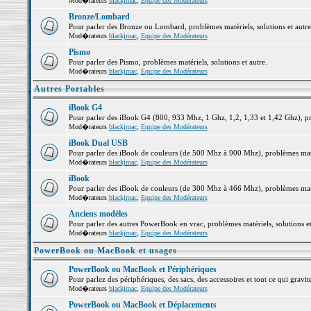
Mod�rateurs
blackjmac
,
Equipe des Modérateurs
Bronze/Lombard
Pour parler des Bronze ou Lombard, problèmes matériels, solutions et autre
Mod�rateurs
blackjmac
,
Equipe des Modérateurs
Pismo
Pour parler des Pismo, problèmes matériels, solutions et autre.
Mod�rateurs
blackjmac
,
Equipe des Modérateurs
Autres Portables
iBook G4
Pour parler des iBook G4 (800, 933 Mhz, 1 Ghz, 1,2, 1,33 et 1,42 Ghz), pro
Mod�rateurs
blackjmac
,
Equipe des Modérateurs
iBook Dual USB
Pour parler des iBook de couleurs (de 500 Mhz à 900 Mhz), problèmes matéri
Mod�rateurs
blackjmac
,
Equipe des Modérateurs
iBook
Pour parler des iBook de couleurs (de 300 Mhz à 466 Mhz), problèmes matéri
Mod�rateurs
blackjmac
,
Equipe des Modérateurs
Anciens modèles
Pour parler des autres PowerBook en vrac, problèmes matériels, solutions et
Mod�rateurs
blackjmac
,
Equipe des Modérateurs
PowerBook ou MacBook et usages
PowerBook ou MacBook et Périphériques
Pour parlez des périphériques, des sacs, des accessoires et tout ce qui gr
Mod�rateurs
blackjmac
,
Equipe des Modérateurs
PowerBook ou MacBook et Déplacements