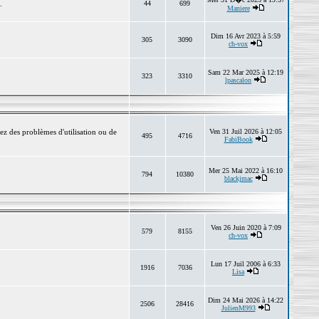
.
44
699
Maniere
Dim 16 Avr 2023 à 5:59
305
3090
ch-vox
Sam 22 Mar 2025 à 12:19
323
3310
lpascalon
ez des problèmes d'utilisation ou de
Ven 31 Juil 2026 à 12:05
495
4716
FabiBook
Mer 25 Mai 2022 à 16:10
794
10380
blackjmac
Ven 26 Juin 2020 à 7:09
579
8155
ch-vox
Lun 17 Juil 2006 à 6:33
1916
7036
Lisa
Dim 24 Mai 2026 à 14:22
2506
28416
JulienM993