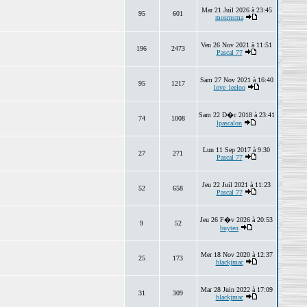
Mar 21 Juil 2026 à 23:45
95
601
mosmsma
Ven 26 Nov 2021 à 11:51
196
2473
Pascal 77
Sam 27 Nov 2021 à 16:40
95
1217
love_leeloo
Sam 22 D�c 2018 à 23:41
74
1008
lpascalon
Lun 11 Sep 2017 à 9:30
27
271
Pascal 77
Jeu 22 Juil 2021 à 11:23
52
658
Pascal 77
Jeu 26 F�v 2026 à 20:53
9
52
buyten
Mer 18 Nov 2020 à 12:37
25
173
blackjmac
Mar 28 Juin 2022 à 17:09
31
309
blackjmac