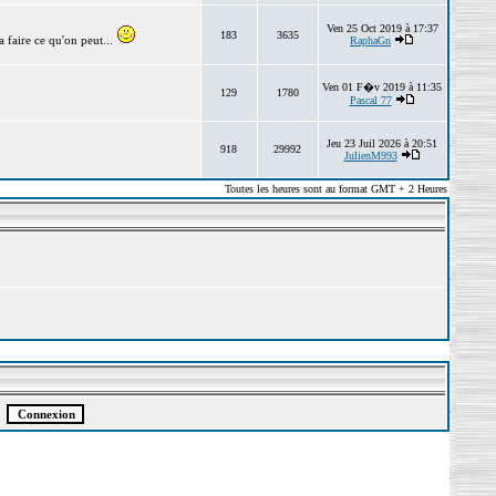
Ven 25 Oct 2019 à 17:37
183
3635
 faire ce qu'on peut...
RaphaGn
Ven 01 F�v 2019 à 11:35
129
1780
Pascal 77
Jeu 23 Juil 2026 à 20:51
918
29992
JulienM993
Toutes les heures sont au format GMT + 2 Heures