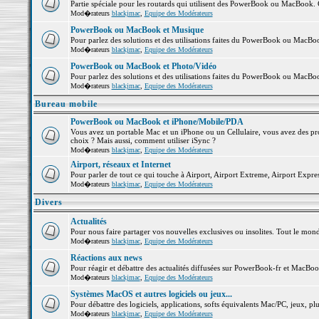
Partie spéciale pour les routards qui utilisent des PowerBook ou MacBook. Co
Mod�rateurs
blackjmac
,
Equipe des Modérateurs
PowerBook ou MacBook et Musique
Pour parlez des solutions et des utilisations faites du PowerBook ou MacB
Mod�rateurs
blackjmac
,
Equipe des Modérateurs
PowerBook ou MacBook et Photo/Vidéo
Pour parlez des solutions et des utilisations faites du PowerBook ou MacBo
Mod�rateurs
blackjmac
,
Equipe des Modérateurs
Bureau mobile
PowerBook ou MacBook et iPhone/Mobile/PDA
Vous avez un portable Mac et un iPhone ou un Cellulaire, vous avez des probl
choix ? Mais aussi, comment utiliser iSync ?
Mod�rateurs
blackjmac
,
Equipe des Modérateurs
Airport, réseaux et Internet
Pour parler de tout ce qui touche à Airport, Airport Extreme, Airport Express 
Mod�rateurs
blackjmac
,
Equipe des Modérateurs
Divers
Actualités
Pour nous faire partager vos nouvelles exclusives ou insolites. Tout le monde 
Mod�rateurs
blackjmac
,
Equipe des Modérateurs
Réactions aux news
Pour réagir et débattre des actualités diffusées sur PowerBook-fr et MacBoo
Mod�rateurs
blackjmac
,
Equipe des Modérateurs
Systèmes MacOS et autres logiciels ou jeux...
Pour débattre des logiciels, applications, softs équivalents Mac/PC, jeux, plu
Mod�rateurs
blackjmac
,
Equipe des Modérateurs