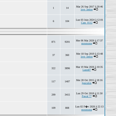
Mar 26 Sep 2017 à 20:46
1
14
love_leeloo
Lun 03 Juin 2024 à 12:01
6
104
Cam_0112
Mer 06 Mai 2026 à 17:37
871
9201
mosmsma
Mer 18 Sep 2019 à 13:48
37
360
love_leeloo
Mar 19 Mai 2026 à 10:35
322
3896
Laura07
Mer 28 Oct 2015 à 18:16
117
1407
lpascalon
Lun 29 Oct 2018 à 11:50
299
3415
Pascal 77
Lun 02 F�v 2026 à 22:13
109
808
mosmsma