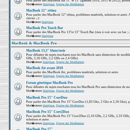
Pour parler des MacBook Air 11" et 13" (gamme 2010, 2011 et 2012), problème
Mod�rateurs
blackjmac
,
Equipe des Modérateurs
MacBook 12" rétina
Pour parler des MacBook 12" rétina, problèmes matériels, solutions et autre. 
clavier ;-)
Mod�rateur
blackjmac
MacBook Pro Touch Bar
Pour parler des MacBook Pro 13"et 15" Touch Bar (rien à voir avec un bar ;-) 
Mod�rateur
blackjmac
MacBook & MacBook Pro
MacBook 13,3" blanc/noir
Pour débattre de sujets touchants tous les MacBook sans distinction de mo
GHz, 2,16 GHz, 2,2 GHz ou 2,4 GHz).
Mod�rateurs
blackjmac
,
Equipe des Modérateurs
MacBook Air avant 2010
Pour parler des MacBook Air, problèmes matériels, solutions et autre.
Mod�rateurs
blackjmac
,
Equipe des Modérateurs
Forum générique MacBook Pro
Pour débattre de sujets touchants tous les MacBook Pro sans distinction de mo
Mod�rateurs
blackjmac
,
Equipe des Modérateurs
MacBook Pro 15" CoreDuo
Pour parler des MacBook Pro 15" CoreDuo (1,83 Ghz, 2 Ghz et 2,16 Ghz), pro
Mod�rateurs
blackjmac
,
Equipe des Modérateurs
MacBook Pro 15" Core2Duo
Pour parler des MacBook Pro 15" Core2Duo (2,16 GHz, 2,2 GHz, 2,33 GHz, 
solutions et autre.
Mod�rateurs
blackjmac
,
Equipe des Modérateurs
MacBook Pro 17"