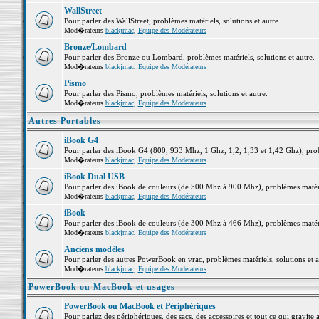
WallStreet
Pour parler des WallStreet, problèmes matériels, solutions et autre.
Mod�rateurs
blackjmac
,
Equipe des Modérateurs
Bronze/Lombard
Pour parler des Bronze ou Lombard, problèmes matériels, solutions et autre.
Mod�rateurs
blackjmac
,
Equipe des Modérateurs
Pismo
Pour parler des Pismo, problèmes matériels, solutions et autre.
Mod�rateurs
blackjmac
,
Equipe des Modérateurs
Autres Portables
iBook G4
Pour parler des iBook G4 (800, 933 Mhz, 1 Ghz, 1,2, 1,33 et 1,42 Ghz), probl
Mod�rateurs
blackjmac
,
Equipe des Modérateurs
iBook Dual USB
Pour parler des iBook de couleurs (de 500 Mhz à 900 Mhz), problèmes matériel
Mod�rateurs
blackjmac
,
Equipe des Modérateurs
iBook
Pour parler des iBook de couleurs (de 300 Mhz à 466 Mhz), problèmes matériel
Mod�rateurs
blackjmac
,
Equipe des Modérateurs
Anciens modèles
Pour parler des autres PowerBook en vrac, problèmes matériels, solutions et a
Mod�rateurs
blackjmac
,
Equipe des Modérateurs
PowerBook ou MacBook et usages
PowerBook ou MacBook et Périphériques
Pour parlez des périphériques, des sacs, des accessoires et tout ce qui grav