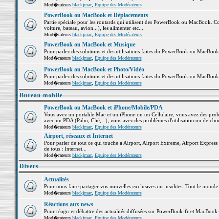
Mod�rateurs
blackjmac
,
Equipe des Modérateurs
PowerBook ou MacBook et Déplacements
Partie spéciale pour les routards qui utilisent des PowerBook ou MacBook. Co
voiture, bateau, avion...), les alimenter etc...
Mod�rateurs
blackjmac
,
Equipe des Modérateurs
PowerBook ou MacBook et Musique
Pour parlez des solutions et des utilisations faites du PowerBook ou MacBoo
Mod�rateurs
blackjmac
,
Equipe des Modérateurs
PowerBook ou MacBook et Photo/Vidéo
Pour parlez des solutions et des utilisations faites du PowerBook ou MacBook
Mod�rateurs
blackjmac
,
Equipe des Modérateurs
Bureau mobile
PowerBook ou MacBook et iPhone/Mobile/PDA
Vous avez un portable Mac et un iPhone ou un Cellulaire, vous avez des problè
avec un PDA (Palm, Clié,...), vous avez des problèmes d'utilisation ou de cho
Mod�rateurs
blackjmac
,
Equipe des Modérateurs
Airport, réseaux et Internet
Pour parler de tout ce qui touche à Airport, Airport Extreme, Airport Express e
de tous : Internet...
Mod�rateurs
blackjmac
,
Equipe des Modérateurs
Divers
Actualités
Pour nous faire partager vos nouvelles exclusives ou insolites. Tout le monde pe
Mod�rateurs
blackjmac
,
Equipe des Modérateurs
Réactions aux news
Pour réagir et débattre des actualités diffusées sur PowerBook-fr et MacBook-
Mod�rateurs
blackjmac
,
Equipe des Modérateurs