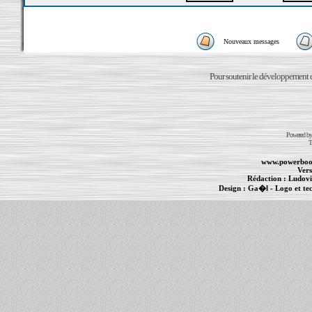
Nouveaux messages
Pour soutenir le développement du
Powered b
T
www.powerboo
Vers
Rédaction :
Ludovi
Design :
Ga�l
- Logo et te
Informations :
PowerBook
-
MacBook Pro
-
i