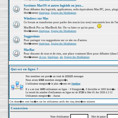
Systèmes MacOS et autres logiciels ou jeux...
Pour débattre des logiciels, applications, softs équivalents Mac/PC, jeux, plugi
Mod�rateurs
blackjmac
,
Equipe des Modérateurs
Windows sur Mac
Ce forum se transforme pour parler des soucis (ou non) rencontrés lors de l'i
MacBook Pro ou MacBook Air. On va faire ce qu'on peut...
Mod�rateurs
blackjmac
,
Equipe des Modérateurs
Suggestions
Pour partager vos suggestions sur ce site ou d'autres.
Mod�rateurs
blackjmac
,
Equipe des Modérateurs
MacBar
Pour discuter de tout et de rien, une place vraiment libre pour débattre (dans 
Mod�rateurs
ch-vox
,
blackjmac
,
ale
,
Equipe des Modérateurs
Qui est en ligne ?
Nos membres ont post� un total de
221225
messages
Nous avons
6368
membres enregistr�s
L'utilisateur enregistr� le plus r�cent est
Sterling
Il y a en tout
1693
utilisateurs en ligne :: 0 Enregistr�, 0 Invisible et 1693 Invit�s 
Le record du nombre d'utilisateurs en ligne est de
3728
le Mer 01 Avr 2026 à 2:12
Utilisateurs enregistr�s : Aucun
Ces donn�es sont bas�es sur les utilisateurs actifs des cinq derni�res minutes
Connexion
Nom d'utilisateur:
Mot de passe: