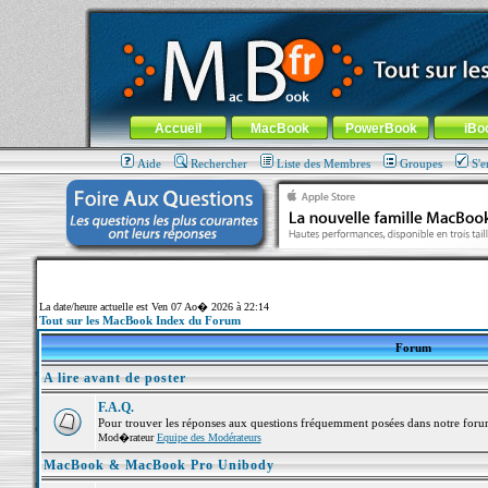
MacBook-fr.com : 100% Apple... 100% nomade !
Aller au contenu
-
Aller au menu général
-
Aller au menu de la
Menu général
Accueil
MacBook
PowerBook
iBo
Aide
Rechercher
Liste des Membres
Groupes
S'e
La date/heure actuelle est Ven 07 Ao� 2026 à 22:14
Tout sur les MacBook Index du Forum
Forum
A lire avant de poster
F.A.Q.
Pour trouver les réponses aux questions fréquemment posées dans notre foru
Mod�rateur
Equipe des Modérateurs
MacBook & MacBook Pro Unibody