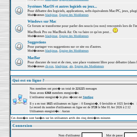
Systèmes MacOS et autres logiciels ou jeux...
Pour débattre des logiciels, applications, softs équivalents Mac/PC, jeux, plugi
Mod�rateurs
blackjmac
,
Equipe des Modérateurs
Windows sur Mac
Ce forum se transforme pour parler des soucis (ou non) rencontrés lors de l'i
MacBook Pro ou MacBook Air. On va faire ce qu'on peut...
Mod�rateurs
blackjmac
,
Equipe des Modérateurs
Suggestions
Pour partager vos suggestions sur ce site ou d'autres.
Mod�rateurs
blackjmac
,
Equipe des Modérateurs
MacBar
Pour discuter de tout et de rien, une place vraiment libre pour débattre (dans 
Mod�rateurs
ch-vox
,
blackjmac
,
ale
,
Equipe des Modérateurs
Qui est en ligne ?
Nos membres ont post� un total de
221225
messages
Nous avons
6368
membres enregistr�s
L'utilisateur enregistr� le plus r�cent est
Sterling
Il y a en tout
1025
utilisateurs en ligne :: 0 Enregistr�, 0 Invisible et 1025 Invit�s 
Le record du nombre d'utilisateurs en ligne est de
3728
le Mer 01 Avr 2026 à 2:12
Utilisateurs enregistr�s : Aucun
Ces donn�es sont bas�es sur les utilisateurs actifs des cinq derni�res minutes
Connexion
Nom d'utilisateur:
Mot de passe: