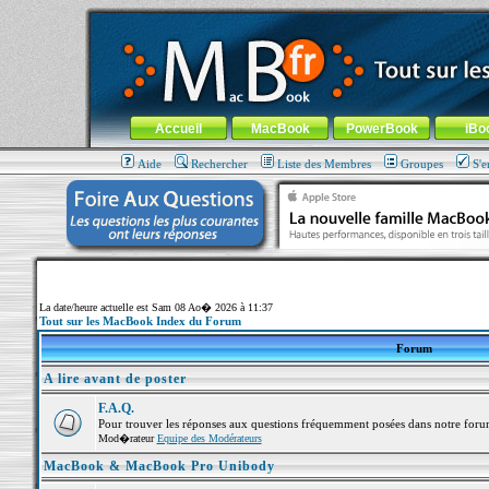
MacBook-fr.com : 100% Apple... 100% nomade !
Aller au contenu
-
Aller au menu général
-
Aller au menu de la
Menu général
Accueil
MacBook
PowerBook
iBo
Aide
Rechercher
Liste des Membres
Groupes
S'e
La date/heure actuelle est Sam 08 Ao� 2026 à 11:37
Tout sur les MacBook Index du Forum
Forum
A lire avant de poster
F.A.Q.
Pour trouver les réponses aux questions fréquemment posées dans notre foru
Mod�rateur
Equipe des Modérateurs
MacBook & MacBook Pro Unibody