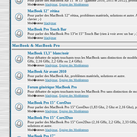
Pour parler des MacBook Air 11" et 13" (gamme 2010, 2011 et 2012), problème
Mod�rateurs
blackjmac
,
Equipe des Modérateurs
MacBook 12" rétina
Pour parler des MacBook 12" rétina, problèmes matériels, solutions et autre. 
clavier ;-)
Mod�rateur
blackjmac
MacBook Pro Touch Bar
Pour parler des MacBook Pro 13"et 15" Touch Bar (rien à voir avec un bar ;-) 
Mod�rateur
blackjmac
MacBook & MacBook Pro
MacBook 13,3" blanc/noir
Pour débattre de sujets touchants tous les MacBook sans distinction de mo
GHz, 2,16 GHz, 2,2 GHz ou 2,4 GHz).
Mod�rateurs
blackjmac
,
Equipe des Modérateurs
MacBook Air avant 2010
Pour parler des MacBook Air, problèmes matériels, solutions et autre.
Mod�rateurs
blackjmac
,
Equipe des Modérateurs
Forum générique MacBook Pro
Pour débattre de sujets touchants tous les MacBook Pro sans distinction de mo
Mod�rateurs
blackjmac
,
Equipe des Modérateurs
MacBook Pro 15" CoreDuo
Pour parler des MacBook Pro 15" CoreDuo (1,83 Ghz, 2 Ghz et 2,16 Ghz), pro
Mod�rateurs
blackjmac
,
Equipe des Modérateurs
MacBook Pro 15" Core2Duo
Pour parler des MacBook Pro 15" Core2Duo (2,16 GHz, 2,2 GHz, 2,33 GHz, 
solutions et autre.
Mod�rateurs
blackjmac
,
Equipe des Modérateurs
MacBook Pro 17"