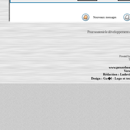
Nouveaux messages
Pour soutenir le développement du
Powered b
T
www.powerboo
Vers
Rédaction :
Ludovi
Design :
Ga�l
- Logo et te
Informations :
PowerBook
-
MacBook Pro
-
i