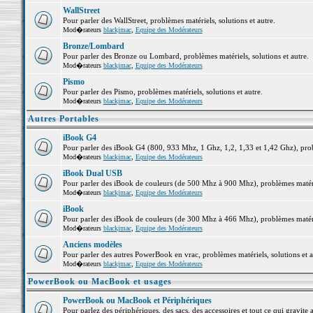
WallStreet
Pour parler des WallStreet, problèmes matériels, solutions et autre.
Mod�rateurs
blackjmac
,
Equipe des Modérateurs
Bronze/Lombard
Pour parler des Bronze ou Lombard, problèmes matériels, solutions et autre.
Mod�rateurs
blackjmac
,
Equipe des Modérateurs
Pismo
Pour parler des Pismo, problèmes matériels, solutions et autre.
Mod�rateurs
blackjmac
,
Equipe des Modérateurs
Autres Portables
iBook G4
Pour parler des iBook G4 (800, 933 Mhz, 1 Ghz, 1,2, 1,33 et 1,42 Ghz), probl
Mod�rateurs
blackjmac
,
Equipe des Modérateurs
iBook Dual USB
Pour parler des iBook de couleurs (de 500 Mhz à 900 Mhz), problèmes matériel
Mod�rateurs
blackjmac
,
Equipe des Modérateurs
iBook
Pour parler des iBook de couleurs (de 300 Mhz à 466 Mhz), problèmes matériel
Mod�rateurs
blackjmac
,
Equipe des Modérateurs
Anciens modèles
Pour parler des autres PowerBook en vrac, problèmes matériels, solutions et a
Mod�rateurs
blackjmac
,
Equipe des Modérateurs
PowerBook ou MacBook et usages
PowerBook ou MacBook et Périphériques
Pour parlez des périphériques, des sacs, des accessoires et tout ce qui grav