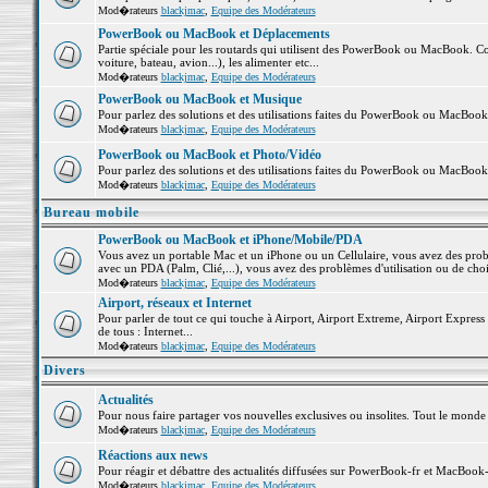
Mod�rateurs
blackjmac
,
Equipe des Modérateurs
PowerBook ou MacBook et Déplacements
Partie spéciale pour les routards qui utilisent des PowerBook ou MacBook. Co
voiture, bateau, avion...), les alimenter etc...
Mod�rateurs
blackjmac
,
Equipe des Modérateurs
PowerBook ou MacBook et Musique
Pour parlez des solutions et des utilisations faites du PowerBook ou MacBoo
Mod�rateurs
blackjmac
,
Equipe des Modérateurs
PowerBook ou MacBook et Photo/Vidéo
Pour parlez des solutions et des utilisations faites du PowerBook ou MacBook
Mod�rateurs
blackjmac
,
Equipe des Modérateurs
Bureau mobile
PowerBook ou MacBook et iPhone/Mobile/PDA
Vous avez un portable Mac et un iPhone ou un Cellulaire, vous avez des problè
avec un PDA (Palm, Clié,...), vous avez des problèmes d'utilisation ou de cho
Mod�rateurs
blackjmac
,
Equipe des Modérateurs
Airport, réseaux et Internet
Pour parler de tout ce qui touche à Airport, Airport Extreme, Airport Express e
de tous : Internet...
Mod�rateurs
blackjmac
,
Equipe des Modérateurs
Divers
Actualités
Pour nous faire partager vos nouvelles exclusives ou insolites. Tout le monde pe
Mod�rateurs
blackjmac
,
Equipe des Modérateurs
Réactions aux news
Pour réagir et débattre des actualités diffusées sur PowerBook-fr et MacBook-
Mod�rateurs
blackjmac
,
Equipe des Modérateurs