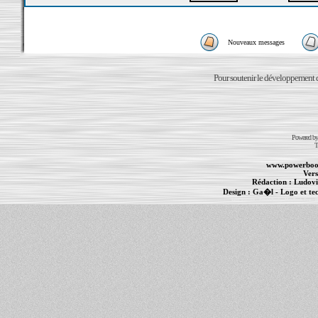
Nouveaux messages
Pour soutenir le développement du
Powered b
T
www.powerboo
Vers
Rédaction :
Ludovi
Design :
Ga�l
- Logo et te
Informations :
PowerBook
-
MacBook Pro
-
i