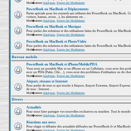
Mod�rateurs
blackjmac
,
Equipe des Modérateurs
PowerBook ou MacBook et Déplacements
Partie spéciale pour les routards qui utilisent des PowerBook ou MacBook. Co
voiture, bateau, avion...), les alimenter etc...
Mod�rateurs
blackjmac
,
Equipe des Modérateurs
PowerBook ou MacBook et Musique
Pour parlez des solutions et des utilisations faites du PowerBook ou MacBoo
Mod�rateurs
blackjmac
,
Equipe des Modérateurs
PowerBook ou MacBook et Photo/Vidéo
Pour parlez des solutions et des utilisations faites du PowerBook ou MacBook
Mod�rateurs
blackjmac
,
Equipe des Modérateurs
Bureau mobile
PowerBook ou MacBook et iPhone/Mobile/PDA
Vous avez un portable Mac et un iPhone ou un Cellulaire, vous avez des problè
avec un PDA (Palm, Clié,...), vous avez des problèmes d'utilisation ou de cho
Mod�rateurs
blackjmac
,
Equipe des Modérateurs
Airport, réseaux et Internet
Pour parler de tout ce qui touche à Airport, Airport Extreme, Airport Express e
de tous : Internet...
Mod�rateurs
blackjmac
,
Equipe des Modérateurs
Divers
Actualités
Pour nous faire partager vos nouvelles exclusives ou insolites. Tout le monde pe
Mod�rateurs
blackjmac
,
Equipe des Modérateurs
Réactions aux news
Pour réagir et débattre des actualités diffusées sur PowerBook-fr et MacBook-
Mod�rateurs
blackjmac
,
Equipe des Modérateurs