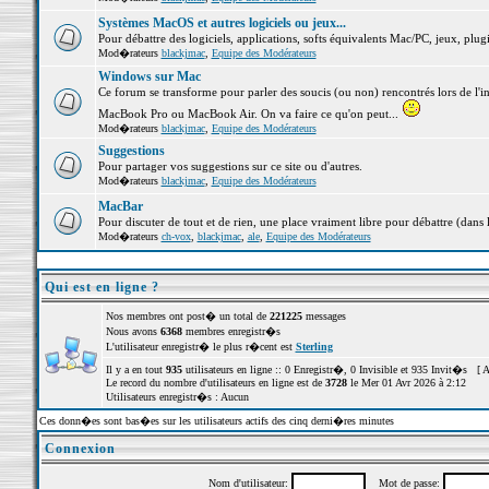
Systèmes MacOS et autres logiciels ou jeux...
Pour débattre des logiciels, applications, softs équivalents Mac/PC, jeux, plugi
Mod�rateurs
blackjmac
,
Equipe des Modérateurs
Windows sur Mac
Ce forum se transforme pour parler des soucis (ou non) rencontrés lors de l'i
MacBook Pro ou MacBook Air. On va faire ce qu'on peut...
Mod�rateurs
blackjmac
,
Equipe des Modérateurs
Suggestions
Pour partager vos suggestions sur ce site ou d'autres.
Mod�rateurs
blackjmac
,
Equipe des Modérateurs
MacBar
Pour discuter de tout et de rien, une place vraiment libre pour débattre (dans 
Mod�rateurs
ch-vox
,
blackjmac
,
ale
,
Equipe des Modérateurs
Qui est en ligne ?
Nos membres ont post� un total de
221225
messages
Nous avons
6368
membres enregistr�s
L'utilisateur enregistr� le plus r�cent est
Sterling
Il y a en tout
935
utilisateurs en ligne :: 0 Enregistr�, 0 Invisible et 935 Invit�s [
A
Le record du nombre d'utilisateurs en ligne est de
3728
le Mer 01 Avr 2026 à 2:12
Utilisateurs enregistr�s : Aucun
Ces donn�es sont bas�es sur les utilisateurs actifs des cinq derni�res minutes
Connexion
Nom d'utilisateur:
Mot de passe: