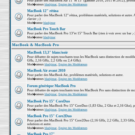
Pour parler des MacBook Air 11" et 13" (gamme 2010, 2011 et 2012), problème
Mod�rateurs
blackjmac
,
Equipe des Modérateurs
MacBook 12" rétina
Pour parler des MacBook 12" rétina, problèmes matériels, solutions et autre. 
clavier ;-)
Mod�rateur
blackjmac
MacBook Pro Touch Bar
Pour parler des MacBook Pro 13"et 15" Touch Bar (rien à voir avec un bar ;-) 
Mod�rateur
blackjmac
MacBook & MacBook Pro
MacBook 13,3" blanc/noir
Pour débattre de sujets touchants tous les MacBook sans distinction de mo
GHz, 2,16 GHz, 2,2 GHz ou 2,4 GHz).
Mod�rateurs
blackjmac
,
Equipe des Modérateurs
MacBook Air avant 2010
Pour parler des MacBook Air, problèmes matériels, solutions et autre.
Mod�rateurs
blackjmac
,
Equipe des Modérateurs
Forum générique MacBook Pro
Pour débattre de sujets touchants tous les MacBook Pro sans distinction de mo
Mod�rateurs
blackjmac
,
Equipe des Modérateurs
MacBook Pro 15" CoreDuo
Pour parler des MacBook Pro 15" CoreDuo (1,83 Ghz, 2 Ghz et 2,16 Ghz), pro
Mod�rateurs
blackjmac
,
Equipe des Modérateurs
MacBook Pro 15" Core2Duo
Pour parler des MacBook Pro 15" Core2Duo (2,16 GHz, 2,2 GHz, 2,33 GHz, 
solutions et autre.
Mod�rateurs
blackjmac
,
Equipe des Modérateurs
MacBook Pro 17"