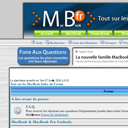
MacBook-fr.com : 100% Apple... 100% nomade !
Aller au contenu
-
Aller au menu général
-
Aller au menu de la
Menu général
Accueil
MacBook
PowerBook
iBo
Aide
Rechercher
Liste des Membres
Groupes
S'e
La date/heure actuelle est Ven 07 Ao� 2026 à 0:31
Tout sur les MacBook Index du Forum
Forum
A lire avant de poster
F.A.Q.
Pour trouver les réponses aux questions fréquemment posées dans notre foru
Mod�rateur
Equipe des Modérateurs
MacBook & MacBook Pro Unibody