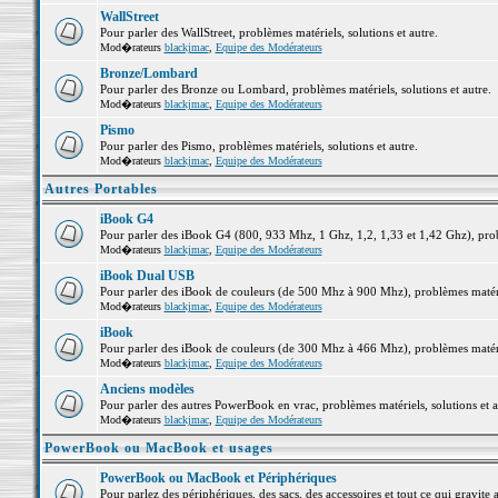
WallStreet
Pour parler des WallStreet, problèmes matériels, solutions et autre.
Mod�rateurs
blackjmac
,
Equipe des Modérateurs
Bronze/Lombard
Pour parler des Bronze ou Lombard, problèmes matériels, solutions et autre.
Mod�rateurs
blackjmac
,
Equipe des Modérateurs
Pismo
Pour parler des Pismo, problèmes matériels, solutions et autre.
Mod�rateurs
blackjmac
,
Equipe des Modérateurs
Autres Portables
iBook G4
Pour parler des iBook G4 (800, 933 Mhz, 1 Ghz, 1,2, 1,33 et 1,42 Ghz), probl
Mod�rateurs
blackjmac
,
Equipe des Modérateurs
iBook Dual USB
Pour parler des iBook de couleurs (de 500 Mhz à 900 Mhz), problèmes matériel
Mod�rateurs
blackjmac
,
Equipe des Modérateurs
iBook
Pour parler des iBook de couleurs (de 300 Mhz à 466 Mhz), problèmes matériel
Mod�rateurs
blackjmac
,
Equipe des Modérateurs
Anciens modèles
Pour parler des autres PowerBook en vrac, problèmes matériels, solutions et a
Mod�rateurs
blackjmac
,
Equipe des Modérateurs
PowerBook ou MacBook et usages
PowerBook ou MacBook et Périphériques
Pour parlez des périphériques, des sacs, des accessoires et tout ce qui grav