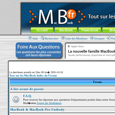
MacBook-fr.com : 100% Apple... 100% nomade !
Aller au contenu
-
Aller au menu général
-
Aller au menu de la
Menu général
Accueil
MacBook
PowerBook
iBo
Aide
Rechercher
Liste des Membres
Groupes
S'e
La date/heure actuelle est Dim 09 Ao� 2026 à 8:16
Tout sur les MacBook Index du Forum
Forum
A lire avant de poster
F.A.Q.
Pour trouver les réponses aux questions fréquemment posées dans notre foru
Mod�rateur
Equipe des Modérateurs
MacBook & MacBook Pro Unibody