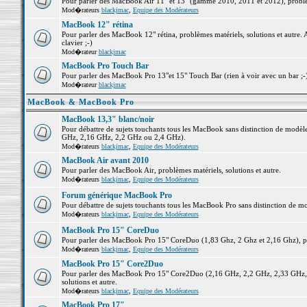
Pour parler des MacBook Air 11" et 13" (gamme 2010, 2011 et 2012), problème
Mod�rateurs
blackjmac
,
Equipe des Modérateurs
MacBook 12" rétina
Pour parler des MacBook 12" rétina, problèmes matériels, solutions et autre. 
clavier ;-)
Mod�rateur
blackjmac
MacBook Pro Touch Bar
Pour parler des MacBook Pro 13"et 15" Touch Bar (rien à voir avec un bar ;-) 
Mod�rateur
blackjmac
MacBook & MacBook Pro
MacBook 13,3" blanc/noir
Pour débattre de sujets touchants tous les MacBook sans distinction de mo
GHz, 2,16 GHz, 2,2 GHz ou 2,4 GHz).
Mod�rateurs
blackjmac
,
Equipe des Modérateurs
MacBook Air avant 2010
Pour parler des MacBook Air, problèmes matériels, solutions et autre.
Mod�rateurs
blackjmac
,
Equipe des Modérateurs
Forum générique MacBook Pro
Pour débattre de sujets touchants tous les MacBook Pro sans distinction de mo
Mod�rateurs
blackjmac
,
Equipe des Modérateurs
MacBook Pro 15" CoreDuo
Pour parler des MacBook Pro 15" CoreDuo (1,83 Ghz, 2 Ghz et 2,16 Ghz), pro
Mod�rateurs
blackjmac
,
Equipe des Modérateurs
MacBook Pro 15" Core2Duo
Pour parler des MacBook Pro 15" Core2Duo (2,16 GHz, 2,2 GHz, 2,33 GHz, 
solutions et autre.
Mod�rateurs
blackjmac
,
Equipe des Modérateurs
MacBook Pro 17"