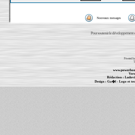
Nouveaux messages
Pour soutenir le développement du
Powered b
T
www.powerboo
Vers
Rédaction :
Ludovi
Design :
Ga�l
- Logo et te
Informations :
PowerBook
-
MacBook Pro
-
i