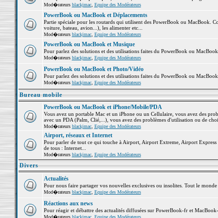
Mod�rateurs
blackjmac
,
Equipe des Modérateurs
PowerBook ou MacBook et Déplacements
Partie spéciale pour les routards qui utilisent des PowerBook ou MacBook. Co
voiture, bateau, avion...), les alimenter etc...
Mod�rateurs
blackjmac
,
Equipe des Modérateurs
PowerBook ou MacBook et Musique
Pour parlez des solutions et des utilisations faites du PowerBook ou MacBoo
Mod�rateurs
blackjmac
,
Equipe des Modérateurs
PowerBook ou MacBook et Photo/Vidéo
Pour parlez des solutions et des utilisations faites du PowerBook ou MacBook
Mod�rateurs
blackjmac
,
Equipe des Modérateurs
Bureau mobile
PowerBook ou MacBook et iPhone/Mobile/PDA
Vous avez un portable Mac et un iPhone ou un Cellulaire, vous avez des problè
avec un PDA (Palm, Clié,...), vous avez des problèmes d'utilisation ou de cho
Mod�rateurs
blackjmac
,
Equipe des Modérateurs
Airport, réseaux et Internet
Pour parler de tout ce qui touche à Airport, Airport Extreme, Airport Express e
de tous : Internet...
Mod�rateurs
blackjmac
,
Equipe des Modérateurs
Divers
Actualités
Pour nous faire partager vos nouvelles exclusives ou insolites. Tout le monde pe
Mod�rateurs
blackjmac
,
Equipe des Modérateurs
Réactions aux news
Pour réagir et débattre des actualités diffusées sur PowerBook-fr et MacBook-
Mod�rateurs
blackjmac
,
Equipe des Modérateurs