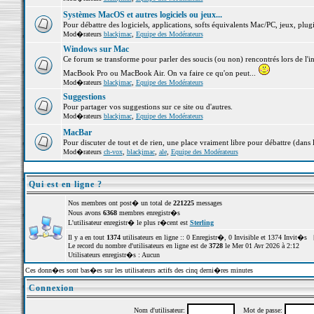
Systèmes MacOS et autres logiciels ou jeux...
Pour débattre des logiciels, applications, softs équivalents Mac/PC, jeux, plugi
Mod�rateurs
blackjmac
,
Equipe des Modérateurs
Windows sur Mac
Ce forum se transforme pour parler des soucis (ou non) rencontrés lors de l'i
MacBook Pro ou MacBook Air. On va faire ce qu'on peut...
Mod�rateurs
blackjmac
,
Equipe des Modérateurs
Suggestions
Pour partager vos suggestions sur ce site ou d'autres.
Mod�rateurs
blackjmac
,
Equipe des Modérateurs
MacBar
Pour discuter de tout et de rien, une place vraiment libre pour débattre (dans 
Mod�rateurs
ch-vox
,
blackjmac
,
ale
,
Equipe des Modérateurs
Qui est en ligne ?
Nos membres ont post� un total de
221225
messages
Nous avons
6368
membres enregistr�s
L'utilisateur enregistr� le plus r�cent est
Sterling
Il y a en tout
1374
utilisateurs en ligne :: 0 Enregistr�, 0 Invisible et 1374 Invit�s 
Le record du nombre d'utilisateurs en ligne est de
3728
le Mer 01 Avr 2026 à 2:12
Utilisateurs enregistr�s : Aucun
Ces donn�es sont bas�es sur les utilisateurs actifs des cinq derni�res minutes
Connexion
Nom d'utilisateur:
Mot de passe: