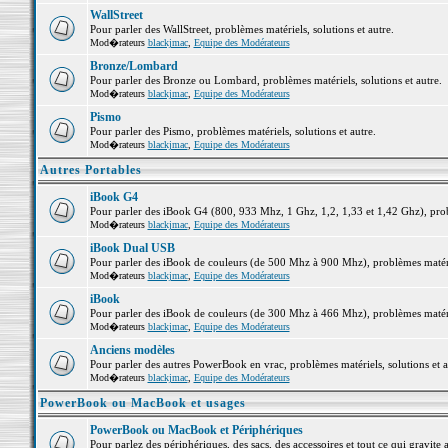
WallStreet
Pour parler des WallStreet, problèmes matériels, solutions et autre.
Mod�rateurs
blackjmac
,
Equipe des Modérateurs
Bronze/Lombard
Pour parler des Bronze ou Lombard, problèmes matériels, solutions et autre.
Mod�rateurs
blackjmac
,
Equipe des Modérateurs
Pismo
Pour parler des Pismo, problèmes matériels, solutions et autre.
Mod�rateurs
blackjmac
,
Equipe des Modérateurs
Autres Portables
iBook G4
Pour parler des iBook G4 (800, 933 Mhz, 1 Ghz, 1,2, 1,33 et 1,42 Ghz), probl
Mod�rateurs
blackjmac
,
Equipe des Modérateurs
iBook Dual USB
Pour parler des iBook de couleurs (de 500 Mhz à 900 Mhz), problèmes matériel
Mod�rateurs
blackjmac
,
Equipe des Modérateurs
iBook
Pour parler des iBook de couleurs (de 300 Mhz à 466 Mhz), problèmes matériel
Mod�rateurs
blackjmac
,
Equipe des Modérateurs
Anciens modèles
Pour parler des autres PowerBook en vrac, problèmes matériels, solutions et a
Mod�rateurs
blackjmac
,
Equipe des Modérateurs
PowerBook ou MacBook et usages
PowerBook ou MacBook et Périphériques
Pour parlez des périphériques, des sacs, des accessoires et tout ce qui grav