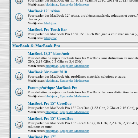
Pour parler des MacBook Air 11" et 13" (gamme 2010, 2011 et 2012), problème
Mod�rateurs
blackjmac
,
Equipe des Modérateurs
MacBook 12" rétina
Pour parler des MacBook 12" rétina, problèmes matériels, solutions et autre. 
clavier ;-)
Mod�rateur
blackjmac
MacBook Pro Touch Bar
Pour parler des MacBook Pro 13"et 15" Touch Bar (rien à voir avec un bar ;-) 
Mod�rateur
blackjmac
MacBook & MacBook Pro
MacBook 13,3" blanc/noir
Pour débattre de sujets touchants tous les MacBook sans distinction de mo
GHz, 2,16 GHz, 2,2 GHz ou 2,4 GHz).
Mod�rateurs
blackjmac
,
Equipe des Modérateurs
MacBook Air avant 2010
Pour parler des MacBook Air, problèmes matériels, solutions et autre.
Mod�rateurs
blackjmac
,
Equipe des Modérateurs
Forum générique MacBook Pro
Pour débattre de sujets touchants tous les MacBook Pro sans distinction de mo
Mod�rateurs
blackjmac
,
Equipe des Modérateurs
MacBook Pro 15" CoreDuo
Pour parler des MacBook Pro 15" CoreDuo (1,83 Ghz, 2 Ghz et 2,16 Ghz), pro
Mod�rateurs
blackjmac
,
Equipe des Modérateurs
MacBook Pro 15" Core2Duo
Pour parler des MacBook Pro 15" Core2Duo (2,16 GHz, 2,2 GHz, 2,33 GHz, 
solutions et autre.
Mod�rateurs
blackjmac
,
Equipe des Modérateurs
MacBook Pro 17"