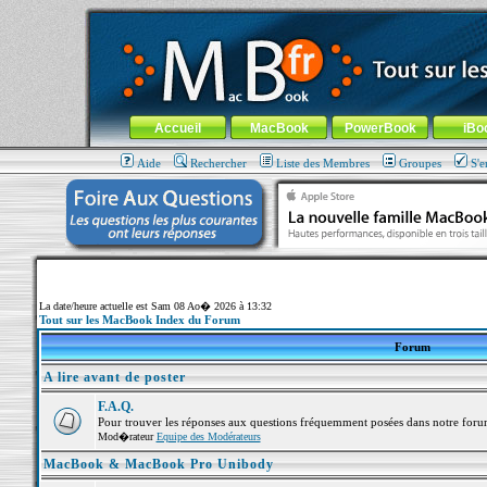
MacBook-fr.com : 100% Apple... 100% nomade !
Aller au contenu
-
Aller au menu général
-
Aller au menu de la
Menu général
Accueil
MacBook
PowerBook
iBo
Aide
Rechercher
Liste des Membres
Groupes
S'e
La date/heure actuelle est Sam 08 Ao� 2026 à 13:32
Tout sur les MacBook Index du Forum
Forum
A lire avant de poster
F.A.Q.
Pour trouver les réponses aux questions fréquemment posées dans notre foru
Mod�rateur
Equipe des Modérateurs
MacBook & MacBook Pro Unibody