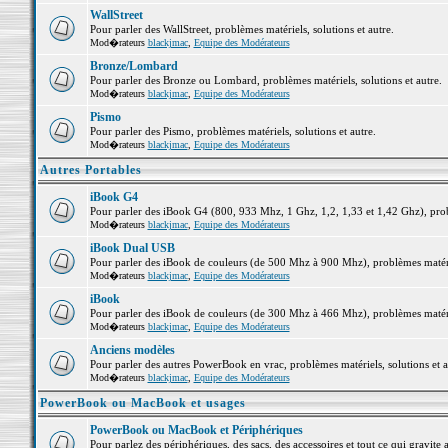
WallStreet
Pour parler des WallStreet, problèmes matériels, solutions et autre.
Mod�rateurs
blackjmac
,
Equipe des Modérateurs
Bronze/Lombard
Pour parler des Bronze ou Lombard, problèmes matériels, solutions et autre.
Mod�rateurs
blackjmac
,
Equipe des Modérateurs
Pismo
Pour parler des Pismo, problèmes matériels, solutions et autre.
Mod�rateurs
blackjmac
,
Equipe des Modérateurs
Autres Portables
iBook G4
Pour parler des iBook G4 (800, 933 Mhz, 1 Ghz, 1,2, 1,33 et 1,42 Ghz), probl
Mod�rateurs
blackjmac
,
Equipe des Modérateurs
iBook Dual USB
Pour parler des iBook de couleurs (de 500 Mhz à 900 Mhz), problèmes matériel
Mod�rateurs
blackjmac
,
Equipe des Modérateurs
iBook
Pour parler des iBook de couleurs (de 300 Mhz à 466 Mhz), problèmes matériel
Mod�rateurs
blackjmac
,
Equipe des Modérateurs
Anciens modèles
Pour parler des autres PowerBook en vrac, problèmes matériels, solutions et a
Mod�rateurs
blackjmac
,
Equipe des Modérateurs
PowerBook ou MacBook et usages
PowerBook ou MacBook et Périphériques
Pour parlez des périphériques, des sacs, des accessoires et tout ce qui grav