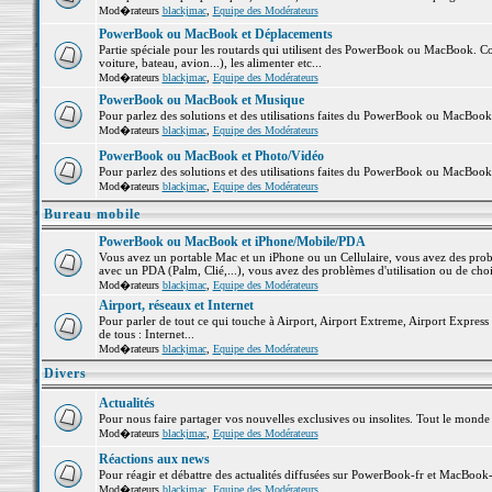
Mod�rateurs
blackjmac
,
Equipe des Modérateurs
PowerBook ou MacBook et Déplacements
Partie spéciale pour les routards qui utilisent des PowerBook ou MacBook. Co
voiture, bateau, avion...), les alimenter etc...
Mod�rateurs
blackjmac
,
Equipe des Modérateurs
PowerBook ou MacBook et Musique
Pour parlez des solutions et des utilisations faites du PowerBook ou MacBoo
Mod�rateurs
blackjmac
,
Equipe des Modérateurs
PowerBook ou MacBook et Photo/Vidéo
Pour parlez des solutions et des utilisations faites du PowerBook ou MacBook
Mod�rateurs
blackjmac
,
Equipe des Modérateurs
Bureau mobile
PowerBook ou MacBook et iPhone/Mobile/PDA
Vous avez un portable Mac et un iPhone ou un Cellulaire, vous avez des problè
avec un PDA (Palm, Clié,...), vous avez des problèmes d'utilisation ou de cho
Mod�rateurs
blackjmac
,
Equipe des Modérateurs
Airport, réseaux et Internet
Pour parler de tout ce qui touche à Airport, Airport Extreme, Airport Express e
de tous : Internet...
Mod�rateurs
blackjmac
,
Equipe des Modérateurs
Divers
Actualités
Pour nous faire partager vos nouvelles exclusives ou insolites. Tout le monde pe
Mod�rateurs
blackjmac
,
Equipe des Modérateurs
Réactions aux news
Pour réagir et débattre des actualités diffusées sur PowerBook-fr et MacBook-
Mod�rateurs
blackjmac
,
Equipe des Modérateurs