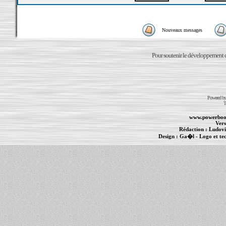
Nouveaux messages
Pour soutenir le développement du
Powered b
T
www.powerboo
Vers
Rédaction :
Ludovi
Design :
Ga�l
- Logo et te
Informations :
PowerBook
-
MacBook Pro
-
i