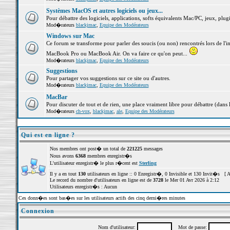
Systèmes MacOS et autres logiciels ou jeux...
Pour débattre des logiciels, applications, softs équivalents Mac/PC, jeux, plugi
Mod�rateurs
blackjmac
,
Equipe des Modérateurs
Windows sur Mac
Ce forum se transforme pour parler des soucis (ou non) rencontrés lors de l'i
MacBook Pro ou MacBook Air. On va faire ce qu'on peut...
Mod�rateurs
blackjmac
,
Equipe des Modérateurs
Suggestions
Pour partager vos suggestions sur ce site ou d'autres.
Mod�rateurs
blackjmac
,
Equipe des Modérateurs
MacBar
Pour discuter de tout et de rien, une place vraiment libre pour débattre (dans 
Mod�rateurs
ch-vox
,
blackjmac
,
ale
,
Equipe des Modérateurs
Qui est en ligne ?
Nos membres ont post� un total de
221225
messages
Nous avons
6368
membres enregistr�s
L'utilisateur enregistr� le plus r�cent est
Sterling
Il y a en tout
130
utilisateurs en ligne :: 0 Enregistr�, 0 Invisible et 130 Invit�s [
A
Le record du nombre d'utilisateurs en ligne est de
3728
le Mer 01 Avr 2026 à 2:12
Utilisateurs enregistr�s : Aucun
Ces donn�es sont bas�es sur les utilisateurs actifs des cinq derni�res minutes
Connexion
Nom d'utilisateur:
Mot de passe: