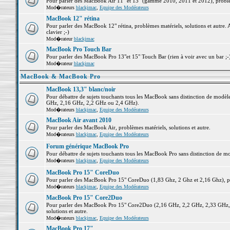
Pour parler des MacBook Air 11" et 13" (gamme 2010, 2011 et 2012), problème
Mod�rateurs
blackjmac
,
Equipe des Modérateurs
MacBook 12" rétina
Pour parler des MacBook 12" rétina, problèmes matériels, solutions et autre. 
clavier ;-)
Mod�rateur
blackjmac
MacBook Pro Touch Bar
Pour parler des MacBook Pro 13"et 15" Touch Bar (rien à voir avec un bar ;-) 
Mod�rateur
blackjmac
MacBook & MacBook Pro
MacBook 13,3" blanc/noir
Pour débattre de sujets touchants tous les MacBook sans distinction de mo
GHz, 2,16 GHz, 2,2 GHz ou 2,4 GHz).
Mod�rateurs
blackjmac
,
Equipe des Modérateurs
MacBook Air avant 2010
Pour parler des MacBook Air, problèmes matériels, solutions et autre.
Mod�rateurs
blackjmac
,
Equipe des Modérateurs
Forum générique MacBook Pro
Pour débattre de sujets touchants tous les MacBook Pro sans distinction de mo
Mod�rateurs
blackjmac
,
Equipe des Modérateurs
MacBook Pro 15" CoreDuo
Pour parler des MacBook Pro 15" CoreDuo (1,83 Ghz, 2 Ghz et 2,16 Ghz), pro
Mod�rateurs
blackjmac
,
Equipe des Modérateurs
MacBook Pro 15" Core2Duo
Pour parler des MacBook Pro 15" Core2Duo (2,16 GHz, 2,2 GHz, 2,33 GHz, 
solutions et autre.
Mod�rateurs
blackjmac
,
Equipe des Modérateurs
MacBook Pro 17"