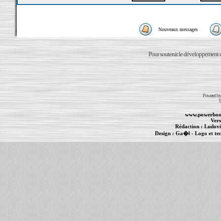
Nouveaux messages
Pour soutenir le développement du
Powered b
T
www.powerboo
Vers
Rédaction :
Ludovi
Design :
Ga�l
- Logo et te
Informations :
PowerBook
-
MacBook Pro
-
i