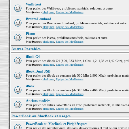
WallStreet
Pour parler des WallStreet, problèmes matériels, solutions et autre.
Mod�rateurs
blackjmac
,
Equipe des Modérateurs
Bronze/Lombard
Pour parler des Bronze ou Lombard, problèmes matériels, solutions et autre.
Mod�rateurs
blackjmac
,
Equipe des Modérateurs
Pismo
Pour parler des Pismo, problèmes matériels, solutions et autre.
Mod�rateurs
blackjmac
,
Equipe des Modérateurs
Autres Portables
iBook G4
Pour parler des iBook G4 (800, 933 Mhz, 1 Ghz, 1,2, 1,33 et 1,42 Ghz), probl
Mod�rateurs
blackjmac
,
Equipe des Modérateurs
iBook Dual USB
Pour parler des iBook de couleurs (de 500 Mhz à 900 Mhz), problèmes matériel
Mod�rateurs
blackjmac
,
Equipe des Modérateurs
iBook
Pour parler des iBook de couleurs (de 300 Mhz à 466 Mhz), problèmes matériel
Mod�rateurs
blackjmac
,
Equipe des Modérateurs
Anciens modèles
Pour parler des autres PowerBook en vrac, problèmes matériels, solutions et a
Mod�rateurs
blackjmac
,
Equipe des Modérateurs
PowerBook ou MacBook et usages
PowerBook ou MacBook et Périphériques
Pour parlez des périphériques, des sacs, des accessoires et tout ce qui grav