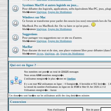
Systèmes MacOS et autres logiciels ou jeux...
Pour débattre des logiciels, applications, softs équivalents Mac/PC, jeux, plugi
Mod�rateurs
blackjmac
,
Equipe des Modérateurs
Windows sur Mac
Ce forum se transforme pour parler des soucis (ou non) rencontrés lors de l'i
MacBook Pro ou MacBook Air. On va faire ce qu'on peut...
Mod�rateurs
blackjmac
,
Equipe des Modérateurs
Suggestions
Pour partager vos suggestions sur ce site ou d'autres.
Mod�rateurs
blackjmac
,
Equipe des Modérateurs
MacBar
Pour discuter de tout et de rien, une place vraiment libre pour débattre (dans 
Mod�rateurs
ch-vox
,
blackjmac
,
ale
,
Equipe des Modérateurs
Qui est en ligne ?
Nos membres ont post� un total de
221225
messages
Nous avons
6368
membres enregistr�s
L'utilisateur enregistr� le plus r�cent est
Sterling
Il y a en tout
952
utilisateurs en ligne :: 0 Enregistr�, 0 Invisible et 952 Invit�s [
A
Le record du nombre d'utilisateurs en ligne est de
3728
le Mer 01 Avr 2026 à 2:12
Utilisateurs enregistr�s : Aucun
Ces donn�es sont bas�es sur les utilisateurs actifs des cinq derni�res minutes
Connexion
Nom d'utilisateur:
Mot de passe: