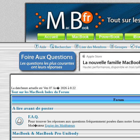
MacBook-fr.com : 100% Apple... 100% nomade !
Aller au contenu
-
Aller au menu général
-
Aller au menu de la
Menu général
Accueil
MacBook
PowerBook
iBo
Aide
Rechercher
Liste des Membres
Groupes
S'e
La date/heure actuelle est Ven 07 Ao� 2026 à 8:22
Tout sur les MacBook Index du Forum
Forum
A lire avant de poster
F.A.Q.
Pour trouver les réponses aux questions fréquemment posées dans notre foru
Mod�rateur
Equipe des Modérateurs
MacBook & MacBook Pro Unibody