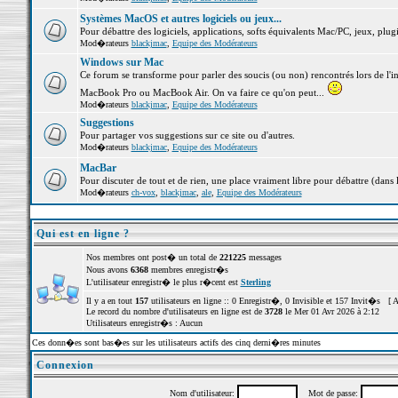
Systèmes MacOS et autres logiciels ou jeux...
Pour débattre des logiciels, applications, softs équivalents Mac/PC, jeux, plugi
Mod�rateurs
blackjmac
,
Equipe des Modérateurs
Windows sur Mac
Ce forum se transforme pour parler des soucis (ou non) rencontrés lors de l'i
MacBook Pro ou MacBook Air. On va faire ce qu'on peut...
Mod�rateurs
blackjmac
,
Equipe des Modérateurs
Suggestions
Pour partager vos suggestions sur ce site ou d'autres.
Mod�rateurs
blackjmac
,
Equipe des Modérateurs
MacBar
Pour discuter de tout et de rien, une place vraiment libre pour débattre (dans 
Mod�rateurs
ch-vox
,
blackjmac
,
ale
,
Equipe des Modérateurs
Qui est en ligne ?
Nos membres ont post� un total de
221225
messages
Nous avons
6368
membres enregistr�s
L'utilisateur enregistr� le plus r�cent est
Sterling
Il y a en tout
157
utilisateurs en ligne :: 0 Enregistr�, 0 Invisible et 157 Invit�s [
A
Le record du nombre d'utilisateurs en ligne est de
3728
le Mer 01 Avr 2026 à 2:12
Utilisateurs enregistr�s : Aucun
Ces donn�es sont bas�es sur les utilisateurs actifs des cinq derni�res minutes
Connexion
Nom d'utilisateur:
Mot de passe: