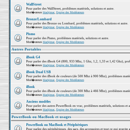
WallStreet
Pour parler des WallStreet, problèmes matériels, solutions et autre.
Mod�rateurs
blackjmac
,
Equipe des Modérateurs
Bronze/Lombard
Pour parler des Bronze ou Lombard, problèmes matériels, solutions et autre.
Mod�rateurs
blackjmac
,
Equipe des Modérateurs
Pismo
Pour parler des Pismo, problèmes matériels, solutions et autre.
Mod�rateurs
blackjmac
,
Equipe des Modérateurs
Autres Portables
iBook G4
Pour parler des iBook G4 (800, 933 Mhz, 1 Ghz, 1,2, 1,33 et 1,42 Ghz), probl
Mod�rateurs
blackjmac
,
Equipe des Modérateurs
iBook Dual USB
Pour parler des iBook de couleurs (de 500 Mhz à 900 Mhz), problèmes matériel
Mod�rateurs
blackjmac
,
Equipe des Modérateurs
iBook
Pour parler des iBook de couleurs (de 300 Mhz à 466 Mhz), problèmes matériel
Mod�rateurs
blackjmac
,
Equipe des Modérateurs
Anciens modèles
Pour parler des autres PowerBook en vrac, problèmes matériels, solutions et a
Mod�rateurs
blackjmac
,
Equipe des Modérateurs
PowerBook ou MacBook et usages
PowerBook ou MacBook et Périphériques
Pour parlez des périphériques, des sacs, des accessoires et tout ce qui grav