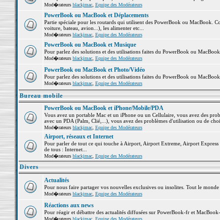
Mod�rateurs
blackjmac
,
Equipe des Modérateurs
PowerBook ou MacBook et Déplacements
Partie spéciale pour les routards qui utilisent des PowerBook ou MacBook. Co
voiture, bateau, avion...), les alimenter etc...
Mod�rateurs
blackjmac
,
Equipe des Modérateurs
PowerBook ou MacBook et Musique
Pour parlez des solutions et des utilisations faites du PowerBook ou MacBoo
Mod�rateurs
blackjmac
,
Equipe des Modérateurs
PowerBook ou MacBook et Photo/Vidéo
Pour parlez des solutions et des utilisations faites du PowerBook ou MacBook
Mod�rateurs
blackjmac
,
Equipe des Modérateurs
Bureau mobile
PowerBook ou MacBook et iPhone/Mobile/PDA
Vous avez un portable Mac et un iPhone ou un Cellulaire, vous avez des problè
avec un PDA (Palm, Clié,...), vous avez des problèmes d'utilisation ou de cho
Mod�rateurs
blackjmac
,
Equipe des Modérateurs
Airport, réseaux et Internet
Pour parler de tout ce qui touche à Airport, Airport Extreme, Airport Express e
de tous : Internet...
Mod�rateurs
blackjmac
,
Equipe des Modérateurs
Divers
Actualités
Pour nous faire partager vos nouvelles exclusives ou insolites. Tout le monde pe
Mod�rateurs
blackjmac
,
Equipe des Modérateurs
Réactions aux news
Pour réagir et débattre des actualités diffusées sur PowerBook-fr et MacBook-
Mod�rateurs
blackjmac
,
Equipe des Modérateurs