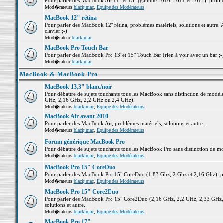
Pour parler des MacBook Air 11" et 13" (gamme 2010, 2011 et 2012), problème
Mod�rateurs
blackjmac
,
Equipe des Modérateurs
MacBook 12" rétina
Pour parler des MacBook 12" rétina, problèmes matériels, solutions et autre. 
clavier ;-)
Mod�rateur
blackjmac
MacBook Pro Touch Bar
Pour parler des MacBook Pro 13"et 15" Touch Bar (rien à voir avec un bar ;-) 
Mod�rateur
blackjmac
MacBook & MacBook Pro
MacBook 13,3" blanc/noir
Pour débattre de sujets touchants tous les MacBook sans distinction de mo
GHz, 2,16 GHz, 2,2 GHz ou 2,4 GHz).
Mod�rateurs
blackjmac
,
Equipe des Modérateurs
MacBook Air avant 2010
Pour parler des MacBook Air, problèmes matériels, solutions et autre.
Mod�rateurs
blackjmac
,
Equipe des Modérateurs
Forum générique MacBook Pro
Pour débattre de sujets touchants tous les MacBook Pro sans distinction de mo
Mod�rateurs
blackjmac
,
Equipe des Modérateurs
MacBook Pro 15" CoreDuo
Pour parler des MacBook Pro 15" CoreDuo (1,83 Ghz, 2 Ghz et 2,16 Ghz), pro
Mod�rateurs
blackjmac
,
Equipe des Modérateurs
MacBook Pro 15" Core2Duo
Pour parler des MacBook Pro 15" Core2Duo (2,16 GHz, 2,2 GHz, 2,33 GHz, 
solutions et autre.
Mod�rateurs
blackjmac
,
Equipe des Modérateurs
MacBook Pro 17"