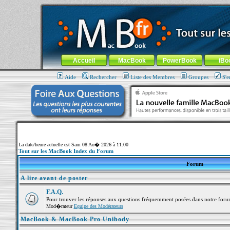
MacBook-fr.com : 100% Apple... 100% nomade !
Aller au contenu
-
Aller au menu général
-
Aller au menu de la
Menu général
Accueil
MacBook
PowerBook
iBo
Aide
Rechercher
Liste des Membres
Groupes
S'e
La date/heure actuelle est Sam 08 Ao� 2026 à 11:00
Tout sur les MacBook Index du Forum
Forum
A lire avant de poster
F.A.Q.
Pour trouver les réponses aux questions fréquemment posées dans notre foru
Mod�rateur
Equipe des Modérateurs
MacBook & MacBook Pro Unibody