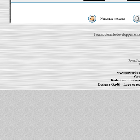
Nouveaux messages
Pour soutenir le développement du
Powered b
T
www.powerboo
Vers
Rédaction :
Ludovi
Design :
Ga�l
- Logo et te
Informations :
PowerBook
-
MacBook Pro
-
i