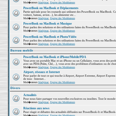
Mod�rateurs
blackjmac
,
Equipe des Modérateurs
PowerBook ou MacBook et Déplacements
Partie spéciale pour les routards qui utilisent des PowerBook ou MacBook. Co
voiture, bateau, avion...), les alimenter etc...
Mod�rateurs
blackjmac
,
Equipe des Modérateurs
PowerBook ou MacBook et Musique
Pour parlez des solutions et des utilisations faites du PowerBook ou MacBoo
Mod�rateurs
blackjmac
,
Equipe des Modérateurs
PowerBook ou MacBook et Photo/Vidéo
Pour parlez des solutions et des utilisations faites du PowerBook ou MacBook
Mod�rateurs
blackjmac
,
Equipe des Modérateurs
Bureau mobile
PowerBook ou MacBook et iPhone/Mobile/PDA
Vous avez un portable Mac et un iPhone ou un Cellulaire, vous avez des problè
avec un PDA (Palm, Clié,...), vous avez des problèmes d'utilisation ou de cho
Mod�rateurs
blackjmac
,
Equipe des Modérateurs
Airport, réseaux et Internet
Pour parler de tout ce qui touche à Airport, Airport Extreme, Airport Express e
de tous : Internet...
Mod�rateurs
blackjmac
,
Equipe des Modérateurs
Divers
Actualités
Pour nous faire partager vos nouvelles exclusives ou insolites. Tout le monde pe
Mod�rateurs
blackjmac
,
Equipe des Modérateurs
Réactions aux news
Pour réagir et débattre des actualités diffusées sur PowerBook-fr et MacBook-
Mod�rateurs
blackjmac
,
Equipe des Modérateurs