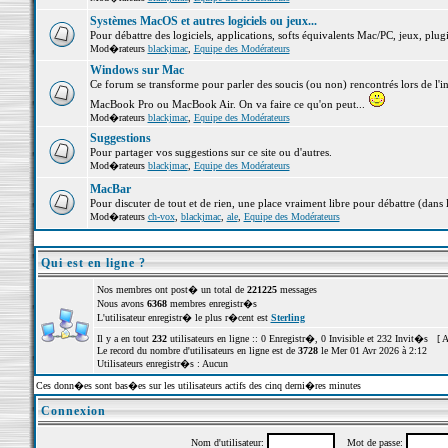
Systèmes MacOS et autres logiciels ou jeux...
Pour débattre des logiciels, applications, softs équivalents Mac/PC, jeux, plugi
Mod�rateurs
blackjmac
,
Equipe des Modérateurs
Windows sur Mac
Ce forum se transforme pour parler des soucis (ou non) rencontrés lors de l'i
MacBook Pro ou MacBook Air. On va faire ce qu'on peut...
Mod�rateurs
blackjmac
,
Equipe des Modérateurs
Suggestions
Pour partager vos suggestions sur ce site ou d'autres.
Mod�rateurs
blackjmac
,
Equipe des Modérateurs
MacBar
Pour discuter de tout et de rien, une place vraiment libre pour débattre (dans 
Mod�rateurs
ch-vox
,
blackjmac
,
ale
,
Equipe des Modérateurs
Qui est en ligne ?
Nos membres ont post� un total de
221225
messages
Nous avons
6368
membres enregistr�s
L'utilisateur enregistr� le plus r�cent est
Sterling
Il y a en tout
232
utilisateurs en ligne :: 0 Enregistr�, 0 Invisible et 232 Invit�s [
A
Le record du nombre d'utilisateurs en ligne est de
3728
le Mer 01 Avr 2026 à 2:12
Utilisateurs enregistr�s : Aucun
Ces donn�es sont bas�es sur les utilisateurs actifs des cinq derni�res minutes
Connexion
Nom d'utilisateur:
Mot de passe: