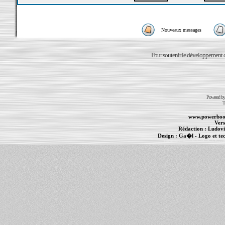
Nouveaux messages
Pour soutenir le développement du
Powered b
T
www.powerboo
Vers
Rédaction :
Ludovi
Design :
Ga�l
- Logo et te
Informations :
PowerBook
-
MacBook Pro
-
i