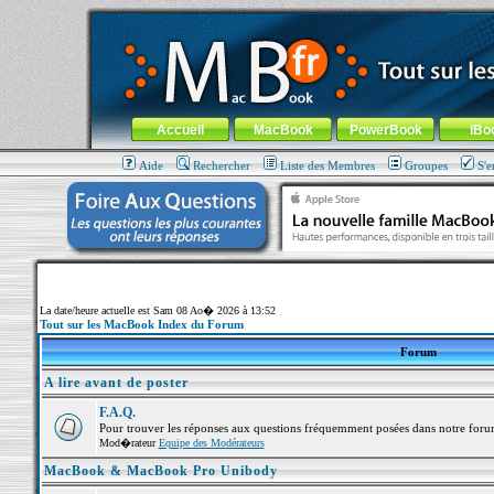
MacBook-fr.com : 100% Apple... 100% nomade !
Aller au contenu
-
Aller au menu général
-
Aller au menu de la
Menu général
Accueil
MacBook
PowerBook
iBo
Aide
Rechercher
Liste des Membres
Groupes
S'e
La date/heure actuelle est Sam 08 Ao� 2026 à 13:52
Tout sur les MacBook Index du Forum
Forum
A lire avant de poster
F.A.Q.
Pour trouver les réponses aux questions fréquemment posées dans notre foru
Mod�rateur
Equipe des Modérateurs
MacBook & MacBook Pro Unibody