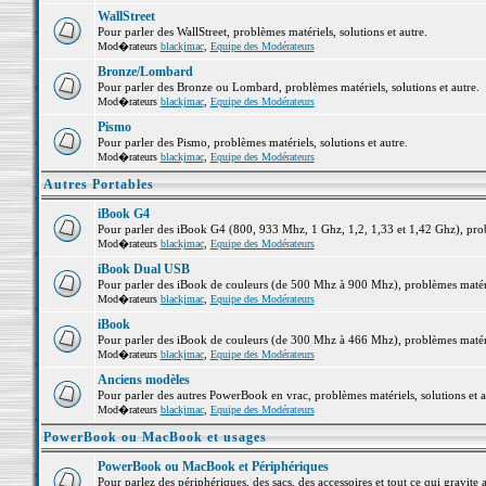
WallStreet
Pour parler des WallStreet, problèmes matériels, solutions et autre.
Mod�rateurs
blackjmac
,
Equipe des Modérateurs
Bronze/Lombard
Pour parler des Bronze ou Lombard, problèmes matériels, solutions et autre.
Mod�rateurs
blackjmac
,
Equipe des Modérateurs
Pismo
Pour parler des Pismo, problèmes matériels, solutions et autre.
Mod�rateurs
blackjmac
,
Equipe des Modérateurs
Autres Portables
iBook G4
Pour parler des iBook G4 (800, 933 Mhz, 1 Ghz, 1,2, 1,33 et 1,42 Ghz), probl
Mod�rateurs
blackjmac
,
Equipe des Modérateurs
iBook Dual USB
Pour parler des iBook de couleurs (de 500 Mhz à 900 Mhz), problèmes matériel
Mod�rateurs
blackjmac
,
Equipe des Modérateurs
iBook
Pour parler des iBook de couleurs (de 300 Mhz à 466 Mhz), problèmes matériel
Mod�rateurs
blackjmac
,
Equipe des Modérateurs
Anciens modèles
Pour parler des autres PowerBook en vrac, problèmes matériels, solutions et a
Mod�rateurs
blackjmac
,
Equipe des Modérateurs
PowerBook ou MacBook et usages
PowerBook ou MacBook et Périphériques
Pour parlez des périphériques, des sacs, des accessoires et tout ce qui grav