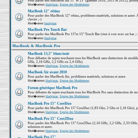
Pour parler des MacBook Air 11" et 13" (gamme 2010, 2011 et 2012), problème
Mod�rateurs
blackjmac
,
Equipe des Modérateurs
MacBook 12" rétina
Pour parler des MacBook 12" rétina, problèmes matériels, solutions et autre. 
clavier ;-)
Mod�rateur
blackjmac
MacBook Pro Touch Bar
Pour parler des MacBook Pro 13"et 15" Touch Bar (rien à voir avec un bar ;-) 
Mod�rateur
blackjmac
MacBook & MacBook Pro
MacBook 13,3" blanc/noir
Pour débattre de sujets touchants tous les MacBook sans distinction de mo
GHz, 2,16 GHz, 2,2 GHz ou 2,4 GHz).
Mod�rateurs
blackjmac
,
Equipe des Modérateurs
MacBook Air avant 2010
Pour parler des MacBook Air, problèmes matériels, solutions et autre.
Mod�rateurs
blackjmac
,
Equipe des Modérateurs
Forum générique MacBook Pro
Pour débattre de sujets touchants tous les MacBook Pro sans distinction de mo
Mod�rateurs
blackjmac
,
Equipe des Modérateurs
MacBook Pro 15" CoreDuo
Pour parler des MacBook Pro 15" CoreDuo (1,83 Ghz, 2 Ghz et 2,16 Ghz), pro
Mod�rateurs
blackjmac
,
Equipe des Modérateurs
MacBook Pro 15" Core2Duo
Pour parler des MacBook Pro 15" Core2Duo (2,16 GHz, 2,2 GHz, 2,33 GHz, 
solutions et autre.
Mod�rateurs
blackjmac
,
Equipe des Modérateurs
MacBook Pro 17"