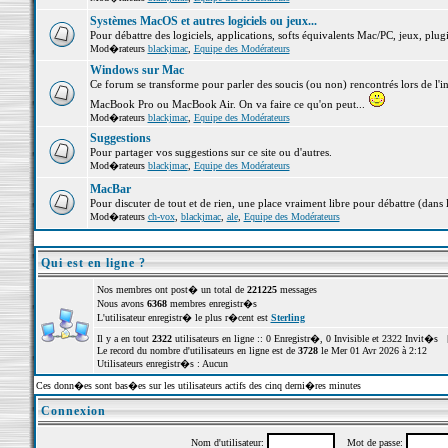
Systèmes MacOS et autres logiciels ou jeux...
Pour débattre des logiciels, applications, softs équivalents Mac/PC, jeux, plugi
Mod�rateurs
blackjmac
,
Equipe des Modérateurs
Windows sur Mac
Ce forum se transforme pour parler des soucis (ou non) rencontrés lors de l'i
MacBook Pro ou MacBook Air. On va faire ce qu'on peut...
Mod�rateurs
blackjmac
,
Equipe des Modérateurs
Suggestions
Pour partager vos suggestions sur ce site ou d'autres.
Mod�rateurs
blackjmac
,
Equipe des Modérateurs
MacBar
Pour discuter de tout et de rien, une place vraiment libre pour débattre (dans 
Mod�rateurs
ch-vox
,
blackjmac
,
ale
,
Equipe des Modérateurs
Qui est en ligne ?
Nos membres ont post� un total de
221225
messages
Nous avons
6368
membres enregistr�s
L'utilisateur enregistr� le plus r�cent est
Sterling
Il y a en tout
2322
utilisateurs en ligne :: 0 Enregistr�, 0 Invisible et 2322 Invit�s 
Le record du nombre d'utilisateurs en ligne est de
3728
le Mer 01 Avr 2026 à 2:12
Utilisateurs enregistr�s : Aucun
Ces donn�es sont bas�es sur les utilisateurs actifs des cinq derni�res minutes
Connexion
Nom d'utilisateur:
Mot de passe: