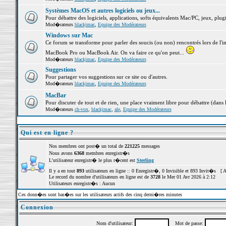
Systèmes MacOS et autres logiciels ou jeux...
Pour débattre des logiciels, applications, softs équivalents Mac/PC, jeux, plugi
Mod�rateurs
blackjmac
,
Equipe des Modérateurs
Windows sur Mac
Ce forum se transforme pour parler des soucis (ou non) rencontrés lors de l'i
MacBook Pro ou MacBook Air. On va faire ce qu'on peut...
Mod�rateurs
blackjmac
,
Equipe des Modérateurs
Suggestions
Pour partager vos suggestions sur ce site ou d'autres.
Mod�rateurs
blackjmac
,
Equipe des Modérateurs
MacBar
Pour discuter de tout et de rien, une place vraiment libre pour débattre (dans 
Mod�rateurs
ch-vox
,
blackjmac
,
ale
,
Equipe des Modérateurs
Qui est en ligne ?
Nos membres ont post� un total de
221225
messages
Nous avons
6368
membres enregistr�s
L'utilisateur enregistr� le plus r�cent est
Sterling
Il y a en tout
893
utilisateurs en ligne :: 0 Enregistr�, 0 Invisible et 893 Invit�s [
A
Le record du nombre d'utilisateurs en ligne est de
3728
le Mer 01 Avr 2026 à 2:12
Utilisateurs enregistr�s : Aucun
Ces donn�es sont bas�es sur les utilisateurs actifs des cinq derni�res minutes
Connexion
Nom d'utilisateur:
Mot de passe: