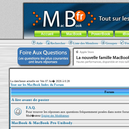
MacBook-fr.com : 100% Apple... 100% nomade !
Aller au contenu
-
Aller au menu général
-
Aller au menu de la
Menu général
Accueil
MacBook
PowerBook
iBo
Aide
Rechercher
Liste des Membres
Groupes
S'e
La date/heure actuelle est Ven 07 Ao� 2026 à 0:28
Tout sur les MacBook Index du Forum
Forum
A lire avant de poster
F.A.Q.
Pour trouver les réponses aux questions fréquemment posées dans notre foru
Mod�rateur
Equipe des Modérateurs
MacBook & MacBook Pro Unibody