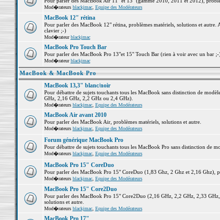
Pour parler des MacBook Air 11" et 13" (gamme 2010, 2011 et 2012), problème
Mod�rateurs
blackjmac
,
Equipe des Modérateurs
MacBook 12" rétina
Pour parler des MacBook 12" rétina, problèmes matériels, solutions et autre. 
clavier ;-)
Mod�rateur
blackjmac
MacBook Pro Touch Bar
Pour parler des MacBook Pro 13"et 15" Touch Bar (rien à voir avec un bar ;-) 
Mod�rateur
blackjmac
MacBook & MacBook Pro
MacBook 13,3" blanc/noir
Pour débattre de sujets touchants tous les MacBook sans distinction de mo
GHz, 2,16 GHz, 2,2 GHz ou 2,4 GHz).
Mod�rateurs
blackjmac
,
Equipe des Modérateurs
MacBook Air avant 2010
Pour parler des MacBook Air, problèmes matériels, solutions et autre.
Mod�rateurs
blackjmac
,
Equipe des Modérateurs
Forum générique MacBook Pro
Pour débattre de sujets touchants tous les MacBook Pro sans distinction de mo
Mod�rateurs
blackjmac
,
Equipe des Modérateurs
MacBook Pro 15" CoreDuo
Pour parler des MacBook Pro 15" CoreDuo (1,83 Ghz, 2 Ghz et 2,16 Ghz), pro
Mod�rateurs
blackjmac
,
Equipe des Modérateurs
MacBook Pro 15" Core2Duo
Pour parler des MacBook Pro 15" Core2Duo (2,16 GHz, 2,2 GHz, 2,33 GHz, 
solutions et autre.
Mod�rateurs
blackjmac
,
Equipe des Modérateurs
MacBook Pro 17"