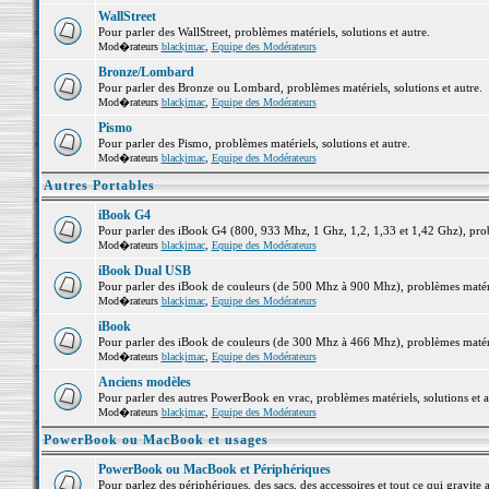
WallStreet
Pour parler des WallStreet, problèmes matériels, solutions et autre.
Mod�rateurs
blackjmac
,
Equipe des Modérateurs
Bronze/Lombard
Pour parler des Bronze ou Lombard, problèmes matériels, solutions et autre.
Mod�rateurs
blackjmac
,
Equipe des Modérateurs
Pismo
Pour parler des Pismo, problèmes matériels, solutions et autre.
Mod�rateurs
blackjmac
,
Equipe des Modérateurs
Autres Portables
iBook G4
Pour parler des iBook G4 (800, 933 Mhz, 1 Ghz, 1,2, 1,33 et 1,42 Ghz), probl
Mod�rateurs
blackjmac
,
Equipe des Modérateurs
iBook Dual USB
Pour parler des iBook de couleurs (de 500 Mhz à 900 Mhz), problèmes matériel
Mod�rateurs
blackjmac
,
Equipe des Modérateurs
iBook
Pour parler des iBook de couleurs (de 300 Mhz à 466 Mhz), problèmes matériel
Mod�rateurs
blackjmac
,
Equipe des Modérateurs
Anciens modèles
Pour parler des autres PowerBook en vrac, problèmes matériels, solutions et a
Mod�rateurs
blackjmac
,
Equipe des Modérateurs
PowerBook ou MacBook et usages
PowerBook ou MacBook et Périphériques
Pour parlez des périphériques, des sacs, des accessoires et tout ce qui grav