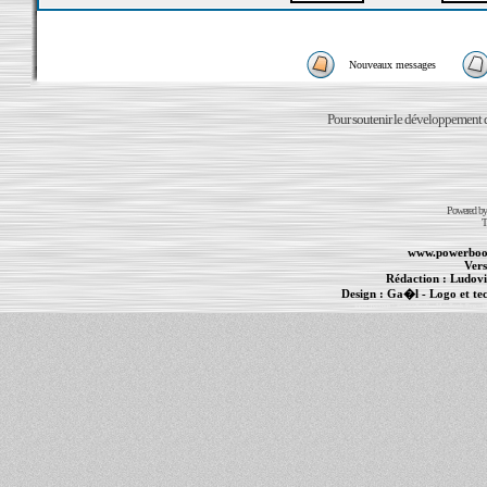
Nouveaux messages
Pour soutenir le développement du
Powered b
T
www.powerboo
Vers
Rédaction :
Ludovi
Design :
Ga�l
- Logo et te
Informations :
PowerBook
-
MacBook Pro
-
i