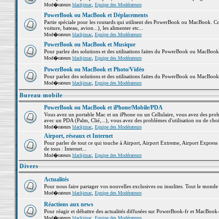
Mod�rateurs
blackjmac
,
Equipe des Modérateurs
PowerBook ou MacBook et Déplacements
Partie spéciale pour les routards qui utilisent des PowerBook ou MacBook. Co
voiture, bateau, avion...), les alimenter etc...
Mod�rateurs
blackjmac
,
Equipe des Modérateurs
PowerBook ou MacBook et Musique
Pour parlez des solutions et des utilisations faites du PowerBook ou MacBoo
Mod�rateurs
blackjmac
,
Equipe des Modérateurs
PowerBook ou MacBook et Photo/Vidéo
Pour parlez des solutions et des utilisations faites du PowerBook ou MacBook
Mod�rateurs
blackjmac
,
Equipe des Modérateurs
Bureau mobile
PowerBook ou MacBook et iPhone/Mobile/PDA
Vous avez un portable Mac et un iPhone ou un Cellulaire, vous avez des problè
avec un PDA (Palm, Clié,...), vous avez des problèmes d'utilisation ou de cho
Mod�rateurs
blackjmac
,
Equipe des Modérateurs
Airport, réseaux et Internet
Pour parler de tout ce qui touche à Airport, Airport Extreme, Airport Express e
de tous : Internet...
Mod�rateurs
blackjmac
,
Equipe des Modérateurs
Divers
Actualités
Pour nous faire partager vos nouvelles exclusives ou insolites. Tout le monde pe
Mod�rateurs
blackjmac
,
Equipe des Modérateurs
Réactions aux news
Pour réagir et débattre des actualités diffusées sur PowerBook-fr et MacBook-
Mod�rateurs
blackjmac
,
Equipe des Modérateurs