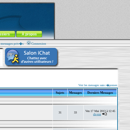
ssiers
À propos
s messages priv�s
Connexion
Voir les messages sans r�ponses
Sujets
Messages
Derniers Messages
Ven 17 Mai 2013 à 12:45
31
33
ch-vox