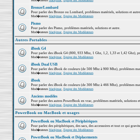
Mod�rateurs
blackjmac
,
Equipe des Modérateurs
Bronze/Lombard
Pour parler des Bronze ou Lombard, problèmes matériels, solutions et autre
Mod�rateurs
blackjmac
,
Equipe des Modérateurs
Pismo
Pour parler des Pismo, problèmes matériels, solutions et autre.
Mod�rateurs
blackjmac
,
Equipe des Modérateurs
Autres Portables
iBook G4
Pour parler des iBook G4 (800, 933 Mhz, 1 Ghz, 1,2, 1,33 et 1,42 Ghz), pro
Mod�rateurs
blackjmac
,
Equipe des Modérateurs
iBook Dual USB
Pour parler des iBook de couleurs (de 500 Mhz à 900 Mhz), problèmes matéri
Mod�rateurs
blackjmac
,
Equipe des Modérateurs
iBook
Pour parler des iBook de couleurs (de 300 Mhz à 466 Mhz), problèmes matéri
Mod�rateurs
blackjmac
,
Equipe des Modérateurs
Anciens modèles
Pour parler des autres PowerBook en vrac, problèmes matériels, solutions et
Mod�rateurs
blackjmac
,
Equipe des Modérateurs
PowerBook ou MacBook et usages
PowerBook ou MacBook et Périphériques
Pour parlez des périphériques, des sacs, des accessoires et tout ce qui gr
Mod�rateurs
blackjmac
,
Equipe des Modérateurs
PowerBook ou MacBook et Déplacements