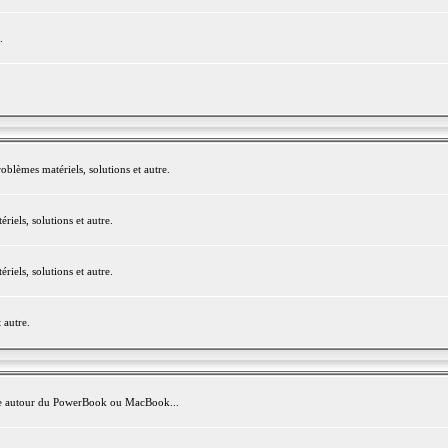
.
blèmes matériels, solutions et autre.
els, solutions et autre.
els, solutions et autre.
 autre.
avite autour du PowerBook ou MacBook...