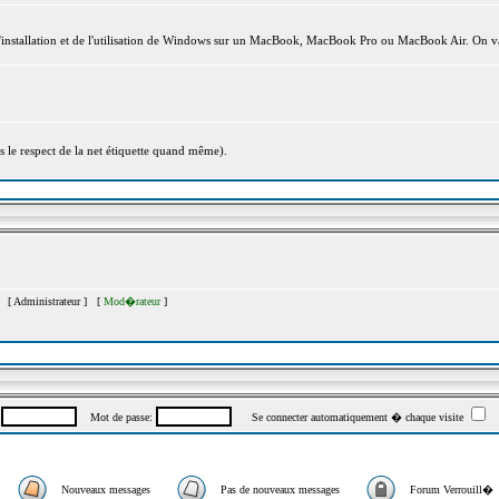
l'installation et de l'utilisation de Windows sur un MacBook, MacBook Pro ou MacBook Air. On va
s le respect de la net étiquette quand même).
s [
Administrateur
] [
Mod�rateur
]
:
Mot de passe:
Se connecter automatiquement � chaque visite
Nouveaux messages
Pas de nouveaux messages
Forum Verrouill�