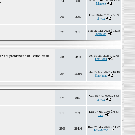
.
44
699
Maniere
Dim 16 Avr 2023 à 5:59
305
3090
ch-vox
Sam 22 Mar 2025 à 12:19
323
3310
lpascalon
ez des problèmes d'utilisation ou de
Ven 31 Juil 2026 à 12:05
495
4716
FabiBook
Mer 25 Mai 2022 à 16:10
794
10380
blackjmac
Ven 26 Juin 2020 à 7:09
579
8155
ch-vox
Lun 17 Juil 2006 à 6:33
1916
7036
Lisa
Dim 24 Mai 2026 à 14:22
2506
28416
JulienM993