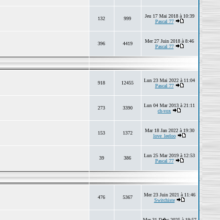
Jeu 17 Mai 2018 à 10:39
132
999
Pascal 77
Mer 27 Juin 2018 à 8:46
396
4419
Pascal 77
Lun 23 Mai 2022 à 11:04
918
12455
Pascal 77
Lun 04 Mar 2013 à 21:11
273
3390
ch-vox
Mar 18 Jan 2022 à 19:30
153
1372
love_leeloo
Lun 25 Mar 2019 à 12:53
39
386
Pascal 77
Mer 23 Juin 2021 à 11:46
476
5367
Switchiste
Mer 31 D�c 2025 à 19:57