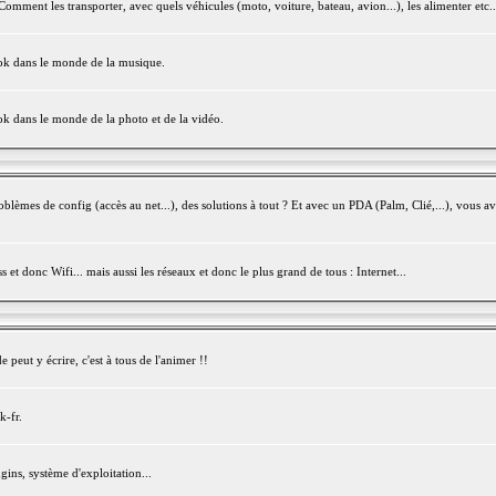
mment les transporter, avec quels véhicules (moto, voiture, bateau, avion...), les alimenter etc..
ook dans le monde de la musique.
ok dans le monde de la photo et de la vidéo.
èmes de config (accès au net...), des solutions à tout ? Et avec un PDA (Palm, Clié,...), vous av
et donc Wifi... mais aussi les réseaux et donc le plus grand de tous : Internet...
peut y écrire, c'est à tous de l'animer !!
k-fr.
gins, système d'exploitation...