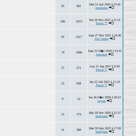
Mar 21 Juil 2026 à 23:45
95
601
mosmsma
Ven 26 Nov 2021 à 11:51
196
2473
Pascal 77
Sam 27 Nov 2021 à 16:40
95
1217
love_leeloo
Sam 22 D�c 2018 à 23:41
74
1008
lpascalon
Lun 11 Sep 2017 à 9:30
27
271
Pascal 77
Jeu 22 Juil 2021 à 11:23
52
658
Pascal 77
Jeu 26 F�v 2026 à 20:53
9
52
buyten
Mer 18 Nov 2020 à 12:37
25
173
blackjmac
Mar 28 Juin 2022 à 17:09
31
309
blackjmac