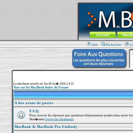
MacBook-fr.com : 100% Apple... 100% nom
Aller au contenu
-
Aller au menu 
Menu général
Accueil
MacB
Aide
Rechercher
Li
La date/heure actuelle est Jeu 06 Ao� 2026 à 4:21
Tout sur les MacBook Index du Forum
A lire avant de poster
F.A.Q.
Pour trouver les réponses aux questions fréquemment posées dans notre fo
Mod�rateur
Equipe des Modérateurs
MacBook & MacBook Pro Unibody