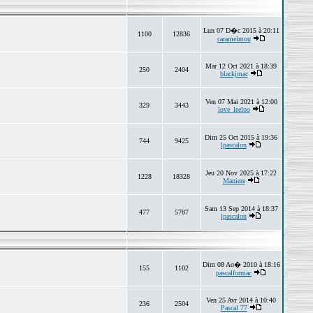
Lun 07 D�c 2015 à 20:11
1100
12836
caramelmou
Mar 12 Oct 2021 à 18:39
250
2404
blackjmac
Ven 07 Mai 2021 à 12:00
329
3443
love_leeloo
Dim 25 Oct 2015 à 19:36
744
9425
lpascalon
Jeu 20 Nov 2025 à 17:22
1228
18328
Maniere
Sam 13 Sep 2014 à 18:37
477
5787
lpascalon
Dim 08 Ao� 2010 à 18:16
155
1102
pascalformac
Ven 25 Avr 2014 à 10:40
236
2504
Pascal 77