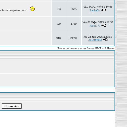
Ven 25 Oct 2019 à 17:37
183
3635
 faire ce qu'on peut...
RaphaGn
Ven 01 F�v 2019 à 11:35
129
1780
Pascal 77
Jeu 23 Juil 2026 à 20:51
918
29992
JulienM993
Toutes les heures sont au format GMT + 2 Heures