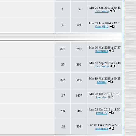
Mar 26 Sep 2017 à 20:46
1
14
love_leeloo
Lun 03 Juin 2024 à 12:01
6
104
Cam_0112
Mer 06 Mai 2026 à 17:37
871
9201
mosmsma
Mer 18 Sep 2019 à 13:48
37
360
love_leeloo
Mar 19 Mai 2026 à 10:35
322
3896
Laura07
Mer 28 Oct 2015 à 18:16
117
1407
lpascalon
Lun 29 Oct 2018 à 11:50
299
3415
Pascal 77
Lun 02 F�v 2026 à 22:13
109
808
mosmsma