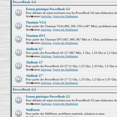
PowerBook G4
Forum générique PowerBook G4
Pour débattre de sujets touchants tous les PowerBook G4 sans distinction d
Mod�rateurs
blackjmac
,
Equipe des Modérateurs
Titanium VGA
Pour parler des Titanium VGA (400, 500, 550 et 667 Mhz), problèmes matéri
Mod�rateurs
blackjmac
,
Equipe des Modérateurs
Titanium DVI
Pour parler des Titanium DVI (667, 800, 867 Mhz et 1 Ghz), problèmes matér
Mod�rateurs
blackjmac
,
Equipe des Modérateurs
AluBook 12"
Pour parler des PowerBook G4 12" (867 Mhz, 1 Ghz, 1,33 Ghz et 1,5 Ghz), p
Mod�rateurs
blackjmac
,
Equipe des Modérateurs
AluBook 15"
Pour parler des PowerBook G4 15" (1 Ghz, 1,25 Ghz, 1,33 Ghz, 1,5 Ghz et 1
Mod�rateurs
blackjmac
,
Equipe des Modérateurs
AluBook 17"
Pour parler des PowerBook G4 17" (1 Ghz, 1,33 Ghz, 1,5 Ghz et 1,67 Ghz), 
Mod�rateurs
blackjmac
,
Equipe des Modérateurs
PowerBook G3
Forum générique PowerBook G3
Pour débattre de sujets touchants tous les PowerBook G3 sans distinction d
Mod�rateurs
blackjmac
,
Equipe des Modérateurs
WallStreet
Pour parler des WallStreet, problèmes matériels, solutions et autre.