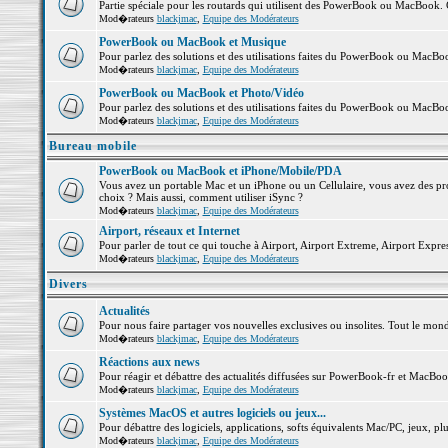
Partie spéciale pour les routards qui utilisent des PowerBook ou MacBook. Co
Mod�rateurs
blackjmac
,
Equipe des Modérateurs
PowerBook ou MacBook et Musique
Pour parlez des solutions et des utilisations faites du PowerBook ou MacB
Mod�rateurs
blackjmac
,
Equipe des Modérateurs
PowerBook ou MacBook et Photo/Vidéo
Pour parlez des solutions et des utilisations faites du PowerBook ou MacBo
Mod�rateurs
blackjmac
,
Equipe des Modérateurs
Bureau mobile
PowerBook ou MacBook et iPhone/Mobile/PDA
Vous avez un portable Mac et un iPhone ou un Cellulaire, vous avez des probl
choix ? Mais aussi, comment utiliser iSync ?
Mod�rateurs
blackjmac
,
Equipe des Modérateurs
Airport, réseaux et Internet
Pour parler de tout ce qui touche à Airport, Airport Extreme, Airport Express 
Mod�rateurs
blackjmac
,
Equipe des Modérateurs
Divers
Actualités
Pour nous faire partager vos nouvelles exclusives ou insolites. Tout le monde 
Mod�rateurs
blackjmac
,
Equipe des Modérateurs
Réactions aux news
Pour réagir et débattre des actualités diffusées sur PowerBook-fr et MacBoo
Mod�rateurs
blackjmac
,
Equipe des Modérateurs
Systèmes MacOS et autres logiciels ou jeux...
Pour débattre des logiciels, applications, softs équivalents Mac/PC, jeux, plu
Mod�rateurs
blackjmac
,
Equipe des Modérateurs