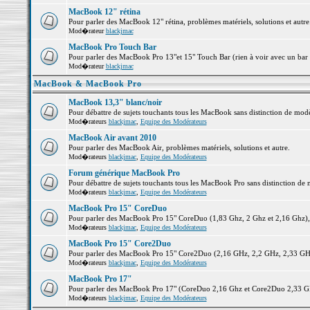
MacBook 12" rétina
Pour parler des MacBook 12" rétina, problèmes matériels, solutions et autre.
Mod�rateur
blackjmac
MacBook Pro Touch Bar
Pour parler des MacBook Pro 13"et 15" Touch Bar (rien à voir avec un bar ;-
Mod�rateur
blackjmac
MacBook & MacBook Pro
MacBook 13,3" blanc/noir
Pour débattre de sujets touchants tous les MacBook sans distinction de 
Mod�rateurs
blackjmac
,
Equipe des Modérateurs
MacBook Air avant 2010
Pour parler des MacBook Air, problèmes matériels, solutions et autre.
Mod�rateurs
blackjmac
,
Equipe des Modérateurs
Forum générique MacBook Pro
Pour débattre de sujets touchants tous les MacBook Pro sans distinction de 
Mod�rateurs
blackjmac
,
Equipe des Modérateurs
MacBook Pro 15" CoreDuo
Pour parler des MacBook Pro 15" CoreDuo (1,83 Ghz, 2 Ghz et 2,16 Ghz), pr
Mod�rateurs
blackjmac
,
Equipe des Modérateurs
MacBook Pro 15" Core2Duo
Pour parler des MacBook Pro 15" Core2Duo (2,16 GHz, 2,2 GHz, 2,33 GHz, 
Mod�rateurs
blackjmac
,
Equipe des Modérateurs
MacBook Pro 17"
Pour parler des MacBook Pro 17" (CoreDuo 2,16 Ghz et Core2Duo 2,33 GHz 
Mod�rateurs
blackjmac
,
Equipe des Modérateurs