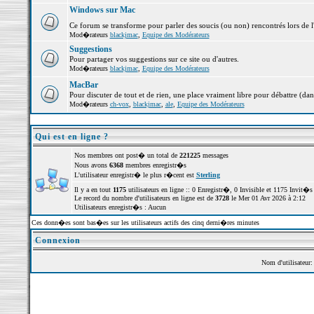
Windows sur Mac
Ce forum se transforme pour parler des soucis (ou non) rencontrés lors de 
Mod�rateurs
blackjmac
,
Equipe des Modérateurs
Suggestions
Pour partager vos suggestions sur ce site ou d'autres.
Mod�rateurs
blackjmac
,
Equipe des Modérateurs
MacBar
Pour discuter de tout et de rien, une place vraiment libre pour débattre (dan
Mod�rateurs
ch-vox
,
blackjmac
,
ale
,
Equipe des Modérateurs
Qui est en ligne ?
Nos membres ont post� un total de
221225
messages
Nous avons
6368
membres enregistr�s
L'utilisateur enregistr� le plus r�cent est
Sterling
Il y a en tout
1175
utilisateurs en ligne :: 0 Enregistr�, 0 Invisible et 1175 Invit�
Le record du nombre d'utilisateurs en ligne est de
3728
le Mer 01 Avr 2026 à 2:12
Utilisateurs enregistr�s : Aucun
Ces donn�es sont bas�es sur les utilisateurs actifs des cinq derni�res minutes
Connexion
Nom d'utilisateur