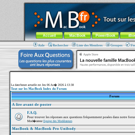
MacBook-fr.com : 100% Apple... 100% nomade !
Aller au contenu
-
Aller au menu général
-
Aller au menu de la
Menu général
Accueil
MacBook
PowerBook
iBo
Aide
Rechercher
Liste des Membres
Groupes
S'e
La date/heure actuelle est Jeu 06 Ao� 2026 à 13:38
Tout sur les MacBook Index du Forum
Forum
A lire avant de poster
F.A.Q.
Pour trouver les réponses aux questions fréquemment posées dans notre foru
Mod�rateur
Equipe des Modérateurs
MacBook & MacBook Pro Unibody