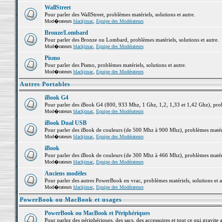
WallStreet
Pour parler des WallStreet, problèmes matériels, solutions et autre.
Mod�rateurs
blackjmac
,
Equipe des Modérateurs
Bronze/Lombard
Pour parler des Bronze ou Lombard, problèmes matériels, solutions et autre.
Mod�rateurs
blackjmac
,
Equipe des Modérateurs
Pismo
Pour parler des Pismo, problèmes matériels, solutions et autre.
Mod�rateurs
blackjmac
,
Equipe des Modérateurs
Autres Portables
iBook G4
Pour parler des iBook G4 (800, 933 Mhz, 1 Ghz, 1,2, 1,33 et 1,42 Ghz), probl
Mod�rateurs
blackjmac
,
Equipe des Modérateurs
iBook Dual USB
Pour parler des iBook de couleurs (de 500 Mhz à 900 Mhz), problèmes matériel
Mod�rateurs
blackjmac
,
Equipe des Modérateurs
iBook
Pour parler des iBook de couleurs (de 300 Mhz à 466 Mhz), problèmes matériel
Mod�rateurs
blackjmac
,
Equipe des Modérateurs
Anciens modèles
Pour parler des autres PowerBook en vrac, problèmes matériels, solutions et a
Mod�rateurs
blackjmac
,
Equipe des Modérateurs
PowerBook ou MacBook et usages
PowerBook ou MacBook et Périphériques
Pour parlez des périphériques, des sacs, des accessoires et tout ce qui grav