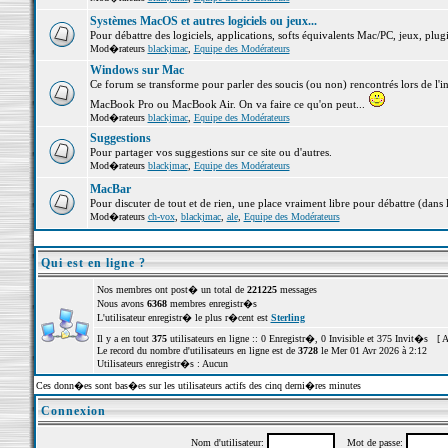
Systèmes MacOS et autres logiciels ou jeux...
Pour débattre des logiciels, applications, softs équivalents Mac/PC, jeux, plugi
Mod�rateurs
blackjmac
,
Equipe des Modérateurs
Windows sur Mac
Ce forum se transforme pour parler des soucis (ou non) rencontrés lors de l'i
MacBook Pro ou MacBook Air. On va faire ce qu'on peut...
Mod�rateurs
blackjmac
,
Equipe des Modérateurs
Suggestions
Pour partager vos suggestions sur ce site ou d'autres.
Mod�rateurs
blackjmac
,
Equipe des Modérateurs
MacBar
Pour discuter de tout et de rien, une place vraiment libre pour débattre (dans 
Mod�rateurs
ch-vox
,
blackjmac
,
ale
,
Equipe des Modérateurs
Qui est en ligne ?
Nos membres ont post� un total de
221225
messages
Nous avons
6368
membres enregistr�s
L'utilisateur enregistr� le plus r�cent est
Sterling
Il y a en tout
375
utilisateurs en ligne :: 0 Enregistr�, 0 Invisible et 375 Invit�s [
A
Le record du nombre d'utilisateurs en ligne est de
3728
le Mer 01 Avr 2026 à 2:12
Utilisateurs enregistr�s : Aucun
Ces donn�es sont bas�es sur les utilisateurs actifs des cinq derni�res minutes
Connexion
Nom d'utilisateur:
Mot de passe: