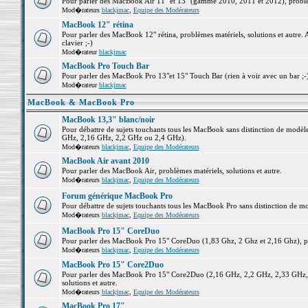
Pour parler des MacBook Air 11" et 13" (gamme 2010, 2011 et 2012), problème
Mod�rateurs
blackjmac
,
Equipe des Modérateurs
MacBook 12" rétina
Pour parler des MacBook 12" rétina, problèmes matériels, solutions et autre. 
clavier ;-)
Mod�rateur
blackjmac
MacBook Pro Touch Bar
Pour parler des MacBook Pro 13"et 15" Touch Bar (rien à voir avec un bar ;-) 
Mod�rateur
blackjmac
MacBook & MacBook Pro
MacBook 13,3" blanc/noir
Pour débattre de sujets touchants tous les MacBook sans distinction de mo
GHz, 2,16 GHz, 2,2 GHz ou 2,4 GHz).
Mod�rateurs
blackjmac
,
Equipe des Modérateurs
MacBook Air avant 2010
Pour parler des MacBook Air, problèmes matériels, solutions et autre.
Mod�rateurs
blackjmac
,
Equipe des Modérateurs
Forum générique MacBook Pro
Pour débattre de sujets touchants tous les MacBook Pro sans distinction de mo
Mod�rateurs
blackjmac
,
Equipe des Modérateurs
MacBook Pro 15" CoreDuo
Pour parler des MacBook Pro 15" CoreDuo (1,83 Ghz, 2 Ghz et 2,16 Ghz), pro
Mod�rateurs
blackjmac
,
Equipe des Modérateurs
MacBook Pro 15" Core2Duo
Pour parler des MacBook Pro 15" Core2Duo (2,16 GHz, 2,2 GHz, 2,33 GHz, 
solutions et autre.
Mod�rateurs
blackjmac
,
Equipe des Modérateurs
MacBook Pro 17"