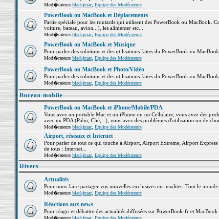
Mod�rateurs
blackjmac
,
Equipe des Modérateurs
PowerBook ou MacBook et Déplacements
Partie spéciale pour les routards qui utilisent des PowerBook ou MacBook. Co
voiture, bateau, avion...), les alimenter etc...
Mod�rateurs
blackjmac
,
Equipe des Modérateurs
PowerBook ou MacBook et Musique
Pour parlez des solutions et des utilisations faites du PowerBook ou MacBoo
Mod�rateurs
blackjmac
,
Equipe des Modérateurs
PowerBook ou MacBook et Photo/Vidéo
Pour parlez des solutions et des utilisations faites du PowerBook ou MacBook
Mod�rateurs
blackjmac
,
Equipe des Modérateurs
Bureau mobile
PowerBook ou MacBook et iPhone/Mobile/PDA
Vous avez un portable Mac et un iPhone ou un Cellulaire, vous avez des problè
avec un PDA (Palm, Clié,...), vous avez des problèmes d'utilisation ou de cho
Mod�rateurs
blackjmac
,
Equipe des Modérateurs
Airport, réseaux et Internet
Pour parler de tout ce qui touche à Airport, Airport Extreme, Airport Express e
de tous : Internet...
Mod�rateurs
blackjmac
,
Equipe des Modérateurs
Divers
Actualités
Pour nous faire partager vos nouvelles exclusives ou insolites. Tout le monde pe
Mod�rateurs
blackjmac
,
Equipe des Modérateurs
Réactions aux news
Pour réagir et débattre des actualités diffusées sur PowerBook-fr et MacBook-
Mod�rateurs
blackjmac
,
Equipe des Modérateurs