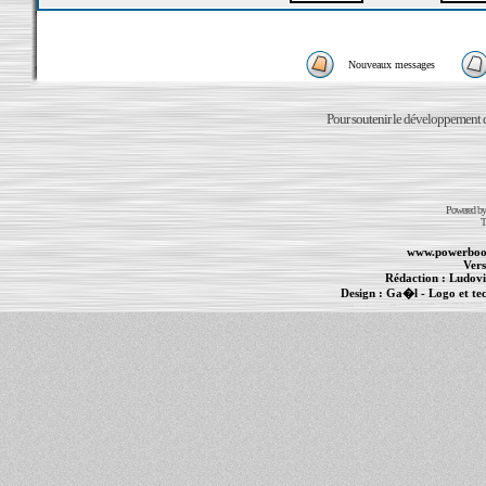
Nouveaux messages
Pour soutenir le développement du
Powered b
T
www.powerboo
Vers
Rédaction :
Ludovi
Design :
Ga�l
- Logo et te
Informations :
PowerBook
-
MacBook Pro
-
i