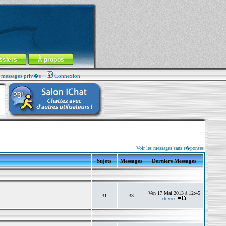
ssiers
À propos
s messages priv�s
Connexion
Voir les messages sans r�ponses
Sujets
Messages
Derniers Messages
Ven 17 Mai 2013 à 12:45
31
33
ch-vox