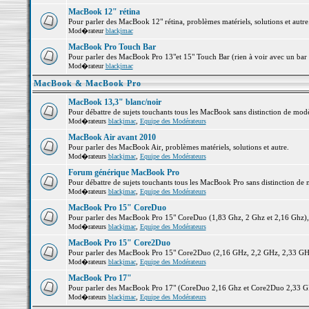
MacBook 12" rétina
Pour parler des MacBook 12" rétina, problèmes matériels, solutions et autre.
Mod�rateur
blackjmac
MacBook Pro Touch Bar
Pour parler des MacBook Pro 13"et 15" Touch Bar (rien à voir avec un bar ;-
Mod�rateur
blackjmac
MacBook & MacBook Pro
MacBook 13,3" blanc/noir
Pour débattre de sujets touchants tous les MacBook sans distinction de 
Mod�rateurs
blackjmac
,
Equipe des Modérateurs
MacBook Air avant 2010
Pour parler des MacBook Air, problèmes matériels, solutions et autre.
Mod�rateurs
blackjmac
,
Equipe des Modérateurs
Forum générique MacBook Pro
Pour débattre de sujets touchants tous les MacBook Pro sans distinction de 
Mod�rateurs
blackjmac
,
Equipe des Modérateurs
MacBook Pro 15" CoreDuo
Pour parler des MacBook Pro 15" CoreDuo (1,83 Ghz, 2 Ghz et 2,16 Ghz), pr
Mod�rateurs
blackjmac
,
Equipe des Modérateurs
MacBook Pro 15" Core2Duo
Pour parler des MacBook Pro 15" Core2Duo (2,16 GHz, 2,2 GHz, 2,33 GHz, 
Mod�rateurs
blackjmac
,
Equipe des Modérateurs
MacBook Pro 17"
Pour parler des MacBook Pro 17" (CoreDuo 2,16 Ghz et Core2Duo 2,33 GHz 
Mod�rateurs
blackjmac
,
Equipe des Modérateurs