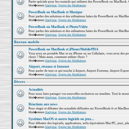
Partie spéciale pour les routards qui utilisent des PowerBook ou MacBook. Co
Mod�rateurs
blackjmac
,
Equipe des Modérateurs
PowerBook ou MacBook et Musique
Pour parlez des solutions et des utilisations faites du PowerBook ou MacB
Mod�rateurs
blackjmac
,
Equipe des Modérateurs
PowerBook ou MacBook et Photo/Vidéo
Pour parlez des solutions et des utilisations faites du PowerBook ou MacBo
Mod�rateurs
blackjmac
,
Equipe des Modérateurs
Bureau mobile
PowerBook ou MacBook et iPhone/Mobile/PDA
Vous avez un portable Mac et un iPhone ou un Cellulaire, vous avez des probl
choix ? Mais aussi, comment utiliser iSync ?
Mod�rateurs
blackjmac
,
Equipe des Modérateurs
Airport, réseaux et Internet
Pour parler de tout ce qui touche à Airport, Airport Extreme, Airport Express 
Mod�rateurs
blackjmac
,
Equipe des Modérateurs
Divers
Actualités
Pour nous faire partager vos nouvelles exclusives ou insolites. Tout le monde 
Mod�rateurs
blackjmac
,
Equipe des Modérateurs
Réactions aux news
Pour réagir et débattre des actualités diffusées sur PowerBook-fr et MacBoo
Mod�rateurs
blackjmac
,
Equipe des Modérateurs
Systèmes MacOS et autres logiciels ou jeux...
Pour débattre des logiciels, applications, softs équivalents Mac/PC, jeux, plu
Mod�rateurs
blackjmac
,
Equipe des Modérateurs