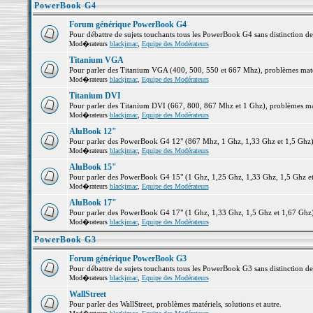
PowerBook G4
Forum générique PowerBook G4
Pour débattre de sujets touchants tous les PowerBook G4 sans distinction d
Mod�rateurs
blackjmac
,
Equipe des Modérateurs
Titanium VGA
Pour parler des Titanium VGA (400, 500, 550 et 667 Mhz), problèmes matéri
Mod�rateurs
blackjmac
,
Equipe des Modérateurs
Titanium DVI
Pour parler des Titanium DVI (667, 800, 867 Mhz et 1 Ghz), problèmes matér
Mod�rateurs
blackjmac
,
Equipe des Modérateurs
AluBook 12"
Pour parler des PowerBook G4 12" (867 Mhz, 1 Ghz, 1,33 Ghz et 1,5 Ghz), p
Mod�rateurs
blackjmac
,
Equipe des Modérateurs
AluBook 15"
Pour parler des PowerBook G4 15" (1 Ghz, 1,25 Ghz, 1,33 Ghz, 1,5 Ghz et 1
Mod�rateurs
blackjmac
,
Equipe des Modérateurs
AluBook 17"
Pour parler des PowerBook G4 17" (1 Ghz, 1,33 Ghz, 1,5 Ghz et 1,67 Ghz), 
Mod�rateurs
blackjmac
,
Equipe des Modérateurs
PowerBook G3
Forum générique PowerBook G3
Pour débattre de sujets touchants tous les PowerBook G3 sans distinction d
Mod�rateurs
blackjmac
,
Equipe des Modérateurs
WallStreet
Pour parler des WallStreet, problèmes matériels, solutions et autre.