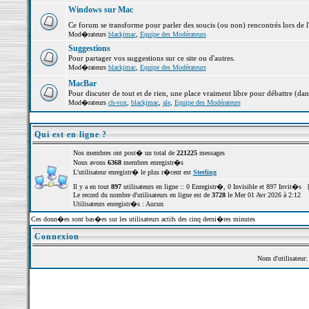
Windows sur Mac
Ce forum se transforme pour parler des soucis (ou non) rencontrés lors de 
Mod�rateurs
blackjmac
,
Equipe des Modérateurs
Suggestions
Pour partager vos suggestions sur ce site ou d'autres.
Mod�rateurs
blackjmac
,
Equipe des Modérateurs
MacBar
Pour discuter de tout et de rien, une place vraiment libre pour débattre (dan
Mod�rateurs
ch-vox
,
blackjmac
,
ale
,
Equipe des Modérateurs
Qui est en ligne ?
Nos membres ont post� un total de
221225
messages
Nous avons
6368
membres enregistr�s
L'utilisateur enregistr� le plus r�cent est
Sterling
Il y a en tout
897
utilisateurs en ligne :: 0 Enregistr�, 0 Invisible et 897 Invit�s 
Le record du nombre d'utilisateurs en ligne est de
3728
le Mer 01 Avr 2026 à 2:12
Utilisateurs enregistr�s : Aucun
Ces donn�es sont bas�es sur les utilisateurs actifs des cinq derni�res minutes
Connexion
Nom d'utilisateur