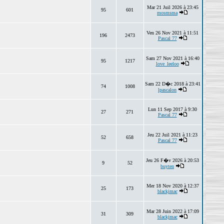
Mar 21 Juil 2026 à 23:45
95
601
mosmsma
Ven 26 Nov 2021 à 11:51
196
2473
Pascal 77
Sam 27 Nov 2021 à 16:40
95
1217
love_leeloo
Sam 22 D�c 2018 à 23:41
74
1008
lpascalon
Lun 11 Sep 2017 à 9:30
27
271
Pascal 77
Jeu 22 Juil 2021 à 11:23
52
658
Pascal 77
Jeu 26 F�v 2026 à 20:53
9
52
buyten
Mer 18 Nov 2020 à 12:37
25
173
blackjmac
Mar 28 Juin 2022 à 17:09
31
309
blackjmac