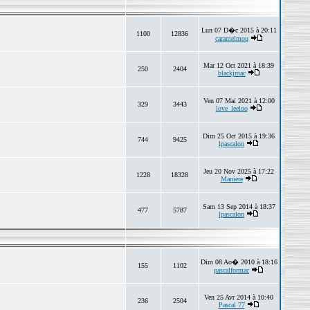
Lun 07 D�c 2015 à 20:11
1100
12836
caramelmou
Mar 12 Oct 2021 à 18:39
250
2404
blackjmac
Ven 07 Mai 2021 à 12:00
329
3443
love_leeloo
Dim 25 Oct 2015 à 19:36
744
9425
lpascalon
Jeu 20 Nov 2025 à 17:22
1228
18328
Maniere
Sam 13 Sep 2014 à 18:37
477
5787
lpascalon
Dim 08 Ao� 2010 à 18:16
155
1102
pascalformac
Ven 25 Avr 2014 à 10:40
236
2504
Pascal 77