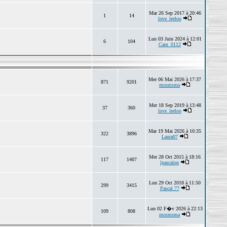
Mar 26 Sep 2017 à 20:46
1
14
love_leeloo
Lun 03 Juin 2024 à 12:01
6
104
Cam_0112
Mer 06 Mai 2026 à 17:37
871
9201
mosmsma
Mer 18 Sep 2019 à 13:48
37
360
love_leeloo
Mar 19 Mai 2026 à 10:35
322
3896
Laura07
Mer 28 Oct 2015 à 18:16
117
1407
lpascalon
Lun 29 Oct 2018 à 11:50
299
3415
Pascal 77
Lun 02 F�v 2026 à 22:13
109
808
mosmsma