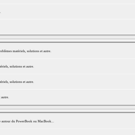
.
blèmes matériels, solutions et autre.
els, solutions et autre.
els, solutions et autre.
 autre.
avite autour du PowerBook ou MacBook...