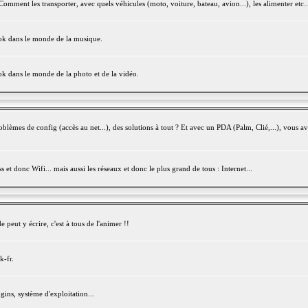
mment les transporter, avec quels véhicules (moto, voiture, bateau, avion...), les alimenter etc..
ook dans le monde de la musique.
ok dans le monde de la photo et de la vidéo.
èmes de config (accès au net...), des solutions à tout ? Et avec un PDA (Palm, Clié,...), vous av
et donc Wifi... mais aussi les réseaux et donc le plus grand de tous : Internet...
peut y écrire, c'est à tous de l'animer !!
k-fr.
gins, système d'exploitation...