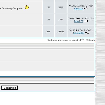
Ven 25 Oct 2019 à 17:37
183
3635
 faire ce qu'on peut...
RaphaGn
Ven 01 F�v 2019 à 11:35
129
1780
Pascal 77
Jeu 23 Juil 2026 à 20:51
918
29992
JulienM993
Toutes les heures sont au format GMT + 2 Heures