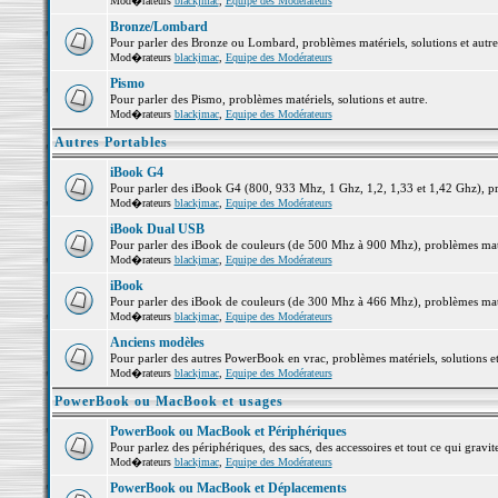
Mod�rateurs
blackjmac
,
Equipe des Modérateurs
Bronze/Lombard
Pour parler des Bronze ou Lombard, problèmes matériels, solutions et autre
Mod�rateurs
blackjmac
,
Equipe des Modérateurs
Pismo
Pour parler des Pismo, problèmes matériels, solutions et autre.
Mod�rateurs
blackjmac
,
Equipe des Modérateurs
Autres Portables
iBook G4
Pour parler des iBook G4 (800, 933 Mhz, 1 Ghz, 1,2, 1,33 et 1,42 Ghz), pro
Mod�rateurs
blackjmac
,
Equipe des Modérateurs
iBook Dual USB
Pour parler des iBook de couleurs (de 500 Mhz à 900 Mhz), problèmes matéri
Mod�rateurs
blackjmac
,
Equipe des Modérateurs
iBook
Pour parler des iBook de couleurs (de 300 Mhz à 466 Mhz), problèmes matéri
Mod�rateurs
blackjmac
,
Equipe des Modérateurs
Anciens modèles
Pour parler des autres PowerBook en vrac, problèmes matériels, solutions et
Mod�rateurs
blackjmac
,
Equipe des Modérateurs
PowerBook ou MacBook et usages
PowerBook ou MacBook et Périphériques
Pour parlez des périphériques, des sacs, des accessoires et tout ce qui gr
Mod�rateurs
blackjmac
,
Equipe des Modérateurs
PowerBook ou MacBook et Déplacements