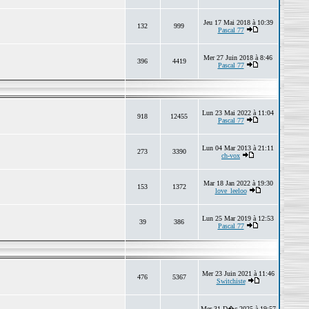
Jeu 17 Mai 2018 à 10:39
132
999
Pascal 77
Mer 27 Juin 2018 à 8:46
396
4419
Pascal 77
Lun 23 Mai 2022 à 11:04
918
12455
Pascal 77
Lun 04 Mar 2013 à 21:11
273
3390
ch-vox
Mar 18 Jan 2022 à 19:30
153
1372
love_leeloo
Lun 25 Mar 2019 à 12:53
39
386
Pascal 77
Mer 23 Juin 2021 à 11:46
476
5367
Switchiste
Mer 31 D�c 2025 à 19:57