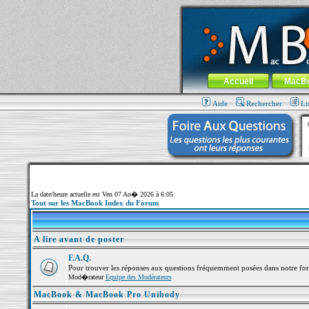
MacBook-fr.com : 100% Apple... 100% nom
Aller au contenu
-
Aller au menu 
Menu général
Accueil
MacB
Aide
Rechercher
Li
La date/heure actuelle est Ven 07 Ao� 2026 à 6:05
Tout sur les MacBook Index du Forum
A lire avant de poster
F.A.Q.
Pour trouver les réponses aux questions fréquemment posées dans notre fo
Mod�rateur
Equipe des Modérateurs
MacBook & MacBook Pro Unibody