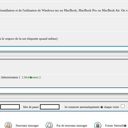
l'installation et de l'utilisation de Windows sur un MacBook, MacBook Pro ou MacBook Air. On va
s le respect de la net étiquette quand même).
[
Administrateur
] [
Mod�rateur
]
:
Mot de passe:
Se connecter automatiquement � chaque visite
Nouveaux messages
Pas de nouveaux messages
Forum Verrouill�