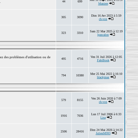
.
44
699
Maniere
Dim 16 Avr 2023 à 5:59
305
3090
ch-vox
Sam 22 Mar 2025 à 12:19
323
3310
lpascalon
ez des problèmes d'utilisation ou de
Ven 31 Juil 2026 à 12:05
495
4716
FabiBook
Mer 25 Mai 2022 à 16:10
794
10380
blackjmac
Ven 26 Juin 2020 à 7:09
579
8155
ch-vox
Lun 17 Juil 2006 à 6:33
1916
7036
Lisa
Dim 24 Mai 2026 à 14:22
2506
28416
JulienM993