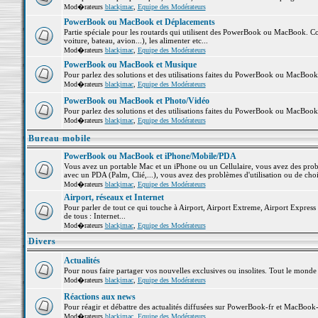
Mod�rateurs
blackjmac
,
Equipe des Modérateurs
PowerBook ou MacBook et Déplacements
Partie spéciale pour les routards qui utilisent des PowerBook ou MacBook. Co
voiture, bateau, avion...), les alimenter etc...
Mod�rateurs
blackjmac
,
Equipe des Modérateurs
PowerBook ou MacBook et Musique
Pour parlez des solutions et des utilisations faites du PowerBook ou MacBoo
Mod�rateurs
blackjmac
,
Equipe des Modérateurs
PowerBook ou MacBook et Photo/Vidéo
Pour parlez des solutions et des utilisations faites du PowerBook ou MacBook
Mod�rateurs
blackjmac
,
Equipe des Modérateurs
Bureau mobile
PowerBook ou MacBook et iPhone/Mobile/PDA
Vous avez un portable Mac et un iPhone ou un Cellulaire, vous avez des problè
avec un PDA (Palm, Clié,...), vous avez des problèmes d'utilisation ou de cho
Mod�rateurs
blackjmac
,
Equipe des Modérateurs
Airport, réseaux et Internet
Pour parler de tout ce qui touche à Airport, Airport Extreme, Airport Express e
de tous : Internet...
Mod�rateurs
blackjmac
,
Equipe des Modérateurs
Divers
Actualités
Pour nous faire partager vos nouvelles exclusives ou insolites. Tout le monde pe
Mod�rateurs
blackjmac
,
Equipe des Modérateurs
Réactions aux news
Pour réagir et débattre des actualités diffusées sur PowerBook-fr et MacBook-
Mod�rateurs
blackjmac
,
Equipe des Modérateurs