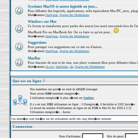
Systèmes MacOS et autres logiciels ou jeux...
Pour débattre des logiciels, applications, softs équivalents Mac/PC, jeux, plugi
Mod�rateurs
blackjmac
,
Equipe des Modérateurs
Windows sur Mac
Ce forum se transforme pour parler des soucis (ou non) rencontrés lors de l'i
MacBook Pro ou MacBook Air. On va faire ce qu'on peut...
Mod�rateurs
blackjmac
,
Equipe des Modérateurs
Suggestions
Pour partager vos suggestions sur ce site ou d'autres.
Mod�rateurs
blackjmac
,
Equipe des Modérateurs
MacBar
Pour discuter de tout et de rien, une place vraiment libre pour débattre (dans 
Mod�rateurs
ch-vox
,
blackjmac
,
ale
,
Equipe des Modérateurs
Qui est en ligne ?
Nos membres ont post� un total de
221225
messages
Nous avons
6368
membres enregistr�s
L'utilisateur enregistr� le plus r�cent est
Sterling
Il y a en tout
2202
utilisateurs en ligne :: 0 Enregistr�, 0 Invisible et 2202 Invit�s 
Le record du nombre d'utilisateurs en ligne est de
3728
le Mer 01 Avr 2026 à 2:12
Utilisateurs enregistr�s : Aucun
Ces donn�es sont bas�es sur les utilisateurs actifs des cinq derni�res minutes
Connexion
Nom d'utilisateur:
Mot de passe: