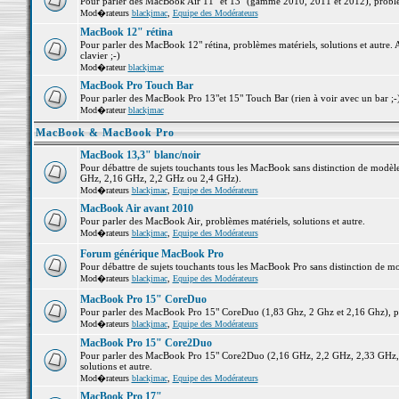
Pour parler des MacBook Air 11" et 13" (gamme 2010, 2011 et 2012), problème
Mod�rateurs
blackjmac
,
Equipe des Modérateurs
MacBook 12" rétina
Pour parler des MacBook 12" rétina, problèmes matériels, solutions et autre. 
clavier ;-)
Mod�rateur
blackjmac
MacBook Pro Touch Bar
Pour parler des MacBook Pro 13"et 15" Touch Bar (rien à voir avec un bar ;-) 
Mod�rateur
blackjmac
MacBook & MacBook Pro
MacBook 13,3" blanc/noir
Pour débattre de sujets touchants tous les MacBook sans distinction de mo
GHz, 2,16 GHz, 2,2 GHz ou 2,4 GHz).
Mod�rateurs
blackjmac
,
Equipe des Modérateurs
MacBook Air avant 2010
Pour parler des MacBook Air, problèmes matériels, solutions et autre.
Mod�rateurs
blackjmac
,
Equipe des Modérateurs
Forum générique MacBook Pro
Pour débattre de sujets touchants tous les MacBook Pro sans distinction de mo
Mod�rateurs
blackjmac
,
Equipe des Modérateurs
MacBook Pro 15" CoreDuo
Pour parler des MacBook Pro 15" CoreDuo (1,83 Ghz, 2 Ghz et 2,16 Ghz), pro
Mod�rateurs
blackjmac
,
Equipe des Modérateurs
MacBook Pro 15" Core2Duo
Pour parler des MacBook Pro 15" Core2Duo (2,16 GHz, 2,2 GHz, 2,33 GHz, 
solutions et autre.
Mod�rateurs
blackjmac
,
Equipe des Modérateurs
MacBook Pro 17"