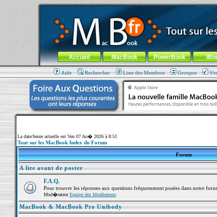
MacBook-fr.com : 100% Apple... 100% nomade !
Aller au contenu
-
Aller au menu général
-
Aller au menu de la
Menu général
Accueil
MacBook
PowerBook
iBo
Aide
Rechercher
Liste des Membres
Groupes
S'e
La date/heure actuelle est Ven 07 Ao� 2026 à 8:51
Tout sur les MacBook Index du Forum
Forum
A lire avant de poster
F.A.Q.
Pour trouver les réponses aux questions fréquemment posées dans notre foru
Mod�rateur
Equipe des Modérateurs
MacBook & MacBook Pro Unibody