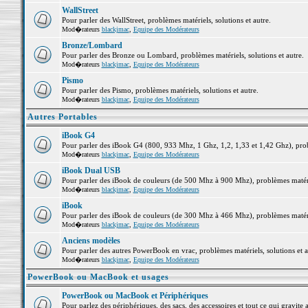
WallStreet
Pour parler des WallStreet, problèmes matériels, solutions et autre.
Mod�rateurs
blackjmac
,
Equipe des Modérateurs
Bronze/Lombard
Pour parler des Bronze ou Lombard, problèmes matériels, solutions et autre.
Mod�rateurs
blackjmac
,
Equipe des Modérateurs
Pismo
Pour parler des Pismo, problèmes matériels, solutions et autre.
Mod�rateurs
blackjmac
,
Equipe des Modérateurs
Autres Portables
iBook G4
Pour parler des iBook G4 (800, 933 Mhz, 1 Ghz, 1,2, 1,33 et 1,42 Ghz), probl
Mod�rateurs
blackjmac
,
Equipe des Modérateurs
iBook Dual USB
Pour parler des iBook de couleurs (de 500 Mhz à 900 Mhz), problèmes matériel
Mod�rateurs
blackjmac
,
Equipe des Modérateurs
iBook
Pour parler des iBook de couleurs (de 300 Mhz à 466 Mhz), problèmes matériel
Mod�rateurs
blackjmac
,
Equipe des Modérateurs
Anciens modèles
Pour parler des autres PowerBook en vrac, problèmes matériels, solutions et a
Mod�rateurs
blackjmac
,
Equipe des Modérateurs
PowerBook ou MacBook et usages
PowerBook ou MacBook et Périphériques
Pour parlez des périphériques, des sacs, des accessoires et tout ce qui grav