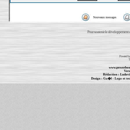
Nouveaux messages
Pour soutenir le développement du
Powered b
T
www.powerboo
Vers
Rédaction :
Ludovi
Design :
Ga�l
- Logo et te
Informations :
PowerBook
-
MacBook Pro
-
i