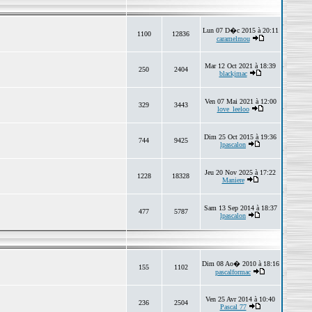
Lun 07 D�c 2015 à 20:11
1100
12836
caramelmou
Mar 12 Oct 2021 à 18:39
250
2404
blackjmac
Ven 07 Mai 2021 à 12:00
329
3443
love_leeloo
Dim 25 Oct 2015 à 19:36
744
9425
lpascalon
Jeu 20 Nov 2025 à 17:22
1228
18328
Maniere
Sam 13 Sep 2014 à 18:37
477
5787
lpascalon
Dim 08 Ao� 2010 à 18:16
155
1102
pascalformac
Ven 25 Avr 2014 à 10:40
236
2504
Pascal 77