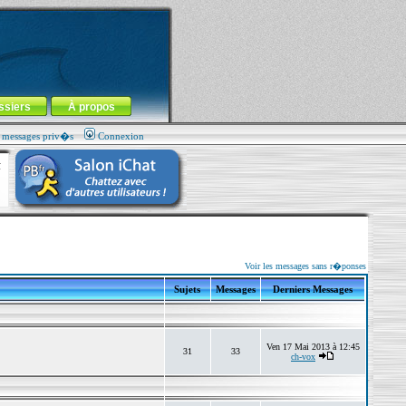
ssiers
À propos
s messages priv�s
Connexion
Voir les messages sans r�ponses
Sujets
Messages
Derniers Messages
Ven 17 Mai 2013 à 12:45
31
33
ch-vox