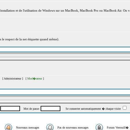
l'installation et de l'utilisation de Windows sur un MacBook, MacBook Pro ou MacBook Air. On va
s le respect de la net étiquette quand même).
�s [
Administrateur
] [
Mod�rateur
]
:
Mot de passe:
Se connecter automatiquement � chaque visite
Nouveaux messages
Pas de nouveaux messages
Forum Verrouill�