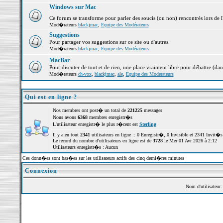
Windows sur Mac
Ce forum se transforme pour parler des soucis (ou non) rencontrés lors de 
Mod�rateurs
blackjmac
,
Equipe des Modérateurs
Suggestions
Pour partager vos suggestions sur ce site ou d'autres.
Mod�rateurs
blackjmac
,
Equipe des Modérateurs
MacBar
Pour discuter de tout et de rien, une place vraiment libre pour débattre (dan
Mod�rateurs
ch-vox
,
blackjmac
,
ale
,
Equipe des Modérateurs
Qui est en ligne ?
Nos membres ont post� un total de
221225
messages
Nous avons
6368
membres enregistr�s
L'utilisateur enregistr� le plus r�cent est
Sterling
Il y a en tout
2341
utilisateurs en ligne :: 0 Enregistr�, 0 Invisible et 2341 Invit
Le record du nombre d'utilisateurs en ligne est de
3728
le Mer 01 Avr 2026 à 2:12
Utilisateurs enregistr�s : Aucun
Ces donn�es sont bas�es sur les utilisateurs actifs des cinq derni�res minutes
Connexion
Nom d'utilisateur