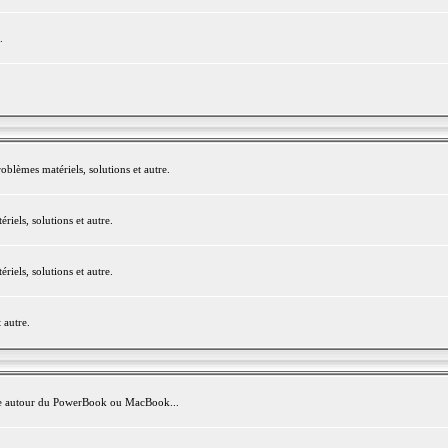
.
blèmes matériels, solutions et autre.
els, solutions et autre.
els, solutions et autre.
 autre.
avite autour du PowerBook ou MacBook...