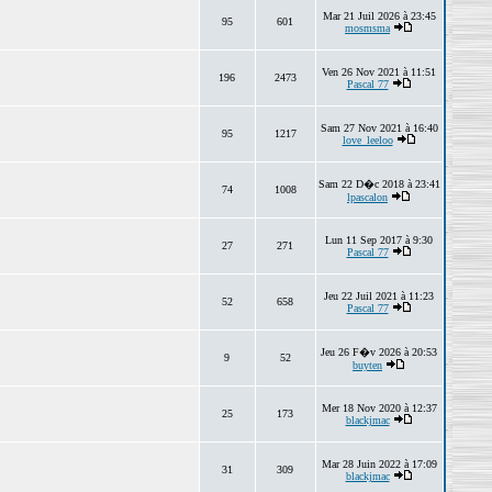
Mar 21 Juil 2026 à 23:45
95
601
mosmsma
Ven 26 Nov 2021 à 11:51
196
2473
Pascal 77
Sam 27 Nov 2021 à 16:40
95
1217
love_leeloo
Sam 22 D�c 2018 à 23:41
74
1008
lpascalon
Lun 11 Sep 2017 à 9:30
27
271
Pascal 77
Jeu 22 Juil 2021 à 11:23
52
658
Pascal 77
Jeu 26 F�v 2026 à 20:53
9
52
buyten
Mer 18 Nov 2020 à 12:37
25
173
blackjmac
Mar 28 Juin 2022 à 17:09
31
309
blackjmac