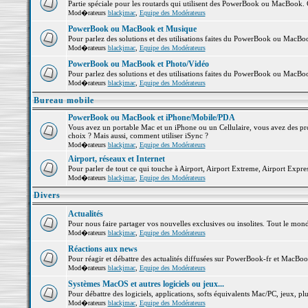
Partie spéciale pour les routards qui utilisent des PowerBook ou MacBook. Co
Mod�rateurs
blackjmac
,
Equipe des Modérateurs
PowerBook ou MacBook et Musique
Pour parlez des solutions et des utilisations faites du PowerBook ou MacB
Mod�rateurs
blackjmac
,
Equipe des Modérateurs
PowerBook ou MacBook et Photo/Vidéo
Pour parlez des solutions et des utilisations faites du PowerBook ou MacBo
Mod�rateurs
blackjmac
,
Equipe des Modérateurs
Bureau mobile
PowerBook ou MacBook et iPhone/Mobile/PDA
Vous avez un portable Mac et un iPhone ou un Cellulaire, vous avez des probl
choix ? Mais aussi, comment utiliser iSync ?
Mod�rateurs
blackjmac
,
Equipe des Modérateurs
Airport, réseaux et Internet
Pour parler de tout ce qui touche à Airport, Airport Extreme, Airport Express 
Mod�rateurs
blackjmac
,
Equipe des Modérateurs
Divers
Actualités
Pour nous faire partager vos nouvelles exclusives ou insolites. Tout le monde 
Mod�rateurs
blackjmac
,
Equipe des Modérateurs
Réactions aux news
Pour réagir et débattre des actualités diffusées sur PowerBook-fr et MacBoo
Mod�rateurs
blackjmac
,
Equipe des Modérateurs
Systèmes MacOS et autres logiciels ou jeux...
Pour débattre des logiciels, applications, softs équivalents Mac/PC, jeux, plu
Mod�rateurs
blackjmac
,
Equipe des Modérateurs