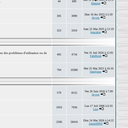
.
44
699
Maniere
Dim 16 Avr 2023 à 5:59
305
3090
ch-vox
Sam 22 Mar 2025 à 12:19
323
3310
lpascalon
ez des problèmes d'utilisation ou de
Ven 31 Juil 2026 à 12:05
495
4716
FabiBook
Mer 25 Mai 2022 à 16:10
794
10380
blackjmac
Ven 26 Juin 2020 à 7:09
579
8155
ch-vox
Lun 17 Juil 2006 à 6:33
1916
7036
Lisa
Dim 24 Mai 2026 à 14:22
2506
28416
JulienM993