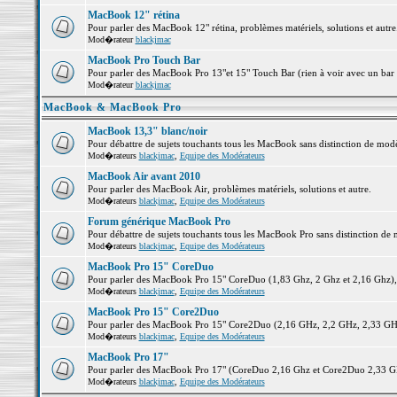
MacBook 12" rétina
Pour parler des MacBook 12" rétina, problèmes matériels, solutions et autre.
Mod�rateur
blackjmac
MacBook Pro Touch Bar
Pour parler des MacBook Pro 13"et 15" Touch Bar (rien à voir avec un bar ;-
Mod�rateur
blackjmac
MacBook & MacBook Pro
MacBook 13,3" blanc/noir
Pour débattre de sujets touchants tous les MacBook sans distinction de 
Mod�rateurs
blackjmac
,
Equipe des Modérateurs
MacBook Air avant 2010
Pour parler des MacBook Air, problèmes matériels, solutions et autre.
Mod�rateurs
blackjmac
,
Equipe des Modérateurs
Forum générique MacBook Pro
Pour débattre de sujets touchants tous les MacBook Pro sans distinction de 
Mod�rateurs
blackjmac
,
Equipe des Modérateurs
MacBook Pro 15" CoreDuo
Pour parler des MacBook Pro 15" CoreDuo (1,83 Ghz, 2 Ghz et 2,16 Ghz), pr
Mod�rateurs
blackjmac
,
Equipe des Modérateurs
MacBook Pro 15" Core2Duo
Pour parler des MacBook Pro 15" Core2Duo (2,16 GHz, 2,2 GHz, 2,33 GHz, 
Mod�rateurs
blackjmac
,
Equipe des Modérateurs
MacBook Pro 17"
Pour parler des MacBook Pro 17" (CoreDuo 2,16 Ghz et Core2Duo 2,33 GHz 
Mod�rateurs
blackjmac
,
Equipe des Modérateurs