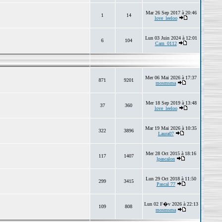
Mar 26 Sep 2017 à 20:46
1
14
love_leeloo
Lun 03 Juin 2024 à 12:01
6
104
Cam_0112
Mer 06 Mai 2026 à 17:37
871
9201
mosmsma
Mer 18 Sep 2019 à 13:48
37
360
love_leeloo
Mar 19 Mai 2026 à 10:35
322
3896
Laura07
Mer 28 Oct 2015 à 18:16
117
1407
lpascalon
Lun 29 Oct 2018 à 11:50
299
3415
Pascal 77
Lun 02 F�v 2026 à 22:13
109
808
mosmsma