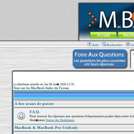
MacBook-fr.com : 100% Apple... 100% nom
Aller au contenu
-
Aller au menu 
Menu général
Accueil
MacB
Aide
Rechercher
Li
La date/heure actuelle est Jeu 06 Ao� 2026 à 1:51
Tout sur les MacBook Index du Forum
A lire avant de poster
F.A.Q.
Pour trouver les réponses aux questions fréquemment posées dans notre fo
Mod�rateur
Equipe des Modérateurs
MacBook & MacBook Pro Unibody