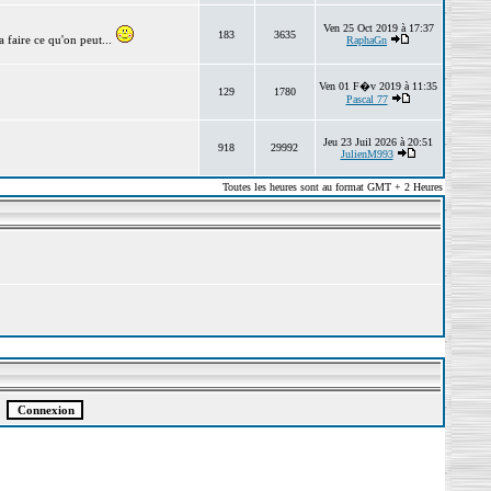
Ven 25 Oct 2019 à 17:37
183
3635
 faire ce qu'on peut...
RaphaGn
Ven 01 F�v 2019 à 11:35
129
1780
Pascal 77
Jeu 23 Juil 2026 à 20:51
918
29992
JulienM993
Toutes les heures sont au format GMT + 2 Heures