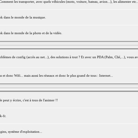
mment les transporter, avec quels véhicules (moto, voiture, bateau, avion...), les alimenter etc..
ook dans le monde de la musique.
ok dans le monde de la photo et de la vidéo.
èmes de config (accès au net...), des solutions à tout ? Et avec un PDA (Palm, Clié,...), vous av
et donc Wifi... mais aussi les réseaux et donc le plus grand de tous : Internet...
peut y écrire, c'est à tous de l'animer !!
k-fr.
gins, système d'exploitation...