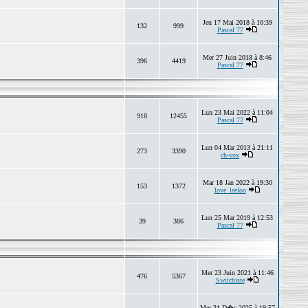
Jeu 17 Mai 2018 à 10:39
132
999
Pascal 77
Mer 27 Juin 2018 à 8:46
396
4419
Pascal 77
Lun 23 Mai 2022 à 11:04
918
12455
Pascal 77
Lun 04 Mar 2013 à 21:11
273
3390
ch-vox
Mar 18 Jan 2022 à 19:30
153
1372
love_leeloo
Lun 25 Mar 2019 à 12:53
39
386
Pascal 77
Mer 23 Juin 2021 à 11:46
476
5367
Switchiste
Mer 31 D�c 2025 à 19:57