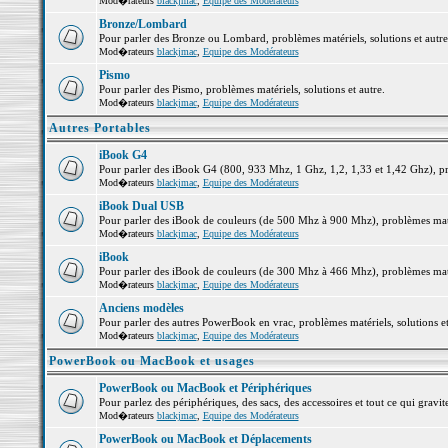
Mod�rateurs
blackjmac
,
Equipe des Modérateurs
Bronze/Lombard
Pour parler des Bronze ou Lombard, problèmes matériels, solutions et autre
Mod�rateurs
blackjmac
,
Equipe des Modérateurs
Pismo
Pour parler des Pismo, problèmes matériels, solutions et autre.
Mod�rateurs
blackjmac
,
Equipe des Modérateurs
Autres Portables
iBook G4
Pour parler des iBook G4 (800, 933 Mhz, 1 Ghz, 1,2, 1,33 et 1,42 Ghz), pro
Mod�rateurs
blackjmac
,
Equipe des Modérateurs
iBook Dual USB
Pour parler des iBook de couleurs (de 500 Mhz à 900 Mhz), problèmes matéri
Mod�rateurs
blackjmac
,
Equipe des Modérateurs
iBook
Pour parler des iBook de couleurs (de 300 Mhz à 466 Mhz), problèmes matéri
Mod�rateurs
blackjmac
,
Equipe des Modérateurs
Anciens modèles
Pour parler des autres PowerBook en vrac, problèmes matériels, solutions et
Mod�rateurs
blackjmac
,
Equipe des Modérateurs
PowerBook ou MacBook et usages
PowerBook ou MacBook et Périphériques
Pour parlez des périphériques, des sacs, des accessoires et tout ce qui gr
Mod�rateurs
blackjmac
,
Equipe des Modérateurs
PowerBook ou MacBook et Déplacements