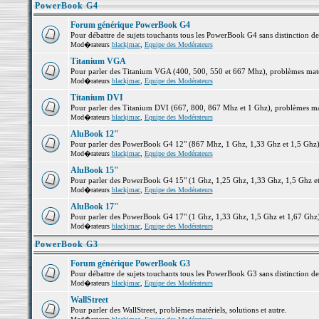
PowerBook G4
Forum générique PowerBook G4
Pour débattre de sujets touchants tous les PowerBook G4 sans distinction d
Mod�rateurs
blackjmac
,
Equipe des Modérateurs
Titanium VGA
Pour parler des Titanium VGA (400, 500, 550 et 667 Mhz), problèmes matéri
Mod�rateurs
blackjmac
,
Equipe des Modérateurs
Titanium DVI
Pour parler des Titanium DVI (667, 800, 867 Mhz et 1 Ghz), problèmes matér
Mod�rateurs
blackjmac
,
Equipe des Modérateurs
AluBook 12"
Pour parler des PowerBook G4 12" (867 Mhz, 1 Ghz, 1,33 Ghz et 1,5 Ghz), p
Mod�rateurs
blackjmac
,
Equipe des Modérateurs
AluBook 15"
Pour parler des PowerBook G4 15" (1 Ghz, 1,25 Ghz, 1,33 Ghz, 1,5 Ghz et 1
Mod�rateurs
blackjmac
,
Equipe des Modérateurs
AluBook 17"
Pour parler des PowerBook G4 17" (1 Ghz, 1,33 Ghz, 1,5 Ghz et 1,67 Ghz), 
Mod�rateurs
blackjmac
,
Equipe des Modérateurs
PowerBook G3
Forum générique PowerBook G3
Pour débattre de sujets touchants tous les PowerBook G3 sans distinction d
Mod�rateurs
blackjmac
,
Equipe des Modérateurs
WallStreet
Pour parler des WallStreet, problèmes matériels, solutions et autre.