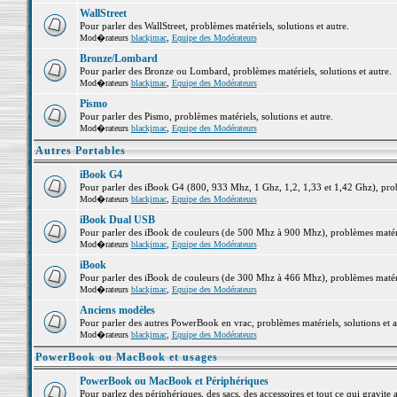
WallStreet
Pour parler des WallStreet, problèmes matériels, solutions et autre.
Mod�rateurs
blackjmac
,
Equipe des Modérateurs
Bronze/Lombard
Pour parler des Bronze ou Lombard, problèmes matériels, solutions et autre.
Mod�rateurs
blackjmac
,
Equipe des Modérateurs
Pismo
Pour parler des Pismo, problèmes matériels, solutions et autre.
Mod�rateurs
blackjmac
,
Equipe des Modérateurs
Autres Portables
iBook G4
Pour parler des iBook G4 (800, 933 Mhz, 1 Ghz, 1,2, 1,33 et 1,42 Ghz), probl
Mod�rateurs
blackjmac
,
Equipe des Modérateurs
iBook Dual USB
Pour parler des iBook de couleurs (de 500 Mhz à 900 Mhz), problèmes matériel
Mod�rateurs
blackjmac
,
Equipe des Modérateurs
iBook
Pour parler des iBook de couleurs (de 300 Mhz à 466 Mhz), problèmes matériel
Mod�rateurs
blackjmac
,
Equipe des Modérateurs
Anciens modèles
Pour parler des autres PowerBook en vrac, problèmes matériels, solutions et a
Mod�rateurs
blackjmac
,
Equipe des Modérateurs
PowerBook ou MacBook et usages
PowerBook ou MacBook et Périphériques
Pour parlez des périphériques, des sacs, des accessoires et tout ce qui grav