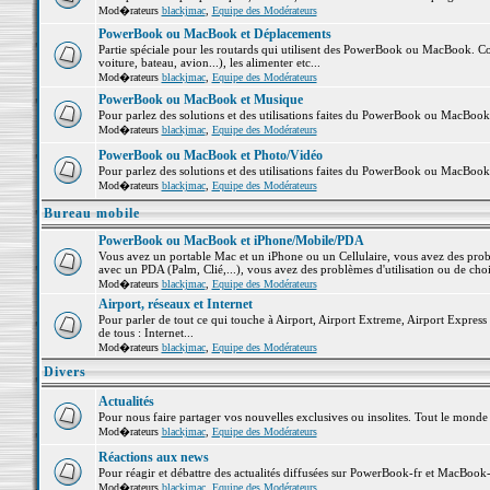
Mod�rateurs
blackjmac
,
Equipe des Modérateurs
PowerBook ou MacBook et Déplacements
Partie spéciale pour les routards qui utilisent des PowerBook ou MacBook. Co
voiture, bateau, avion...), les alimenter etc...
Mod�rateurs
blackjmac
,
Equipe des Modérateurs
PowerBook ou MacBook et Musique
Pour parlez des solutions et des utilisations faites du PowerBook ou MacBoo
Mod�rateurs
blackjmac
,
Equipe des Modérateurs
PowerBook ou MacBook et Photo/Vidéo
Pour parlez des solutions et des utilisations faites du PowerBook ou MacBook
Mod�rateurs
blackjmac
,
Equipe des Modérateurs
Bureau mobile
PowerBook ou MacBook et iPhone/Mobile/PDA
Vous avez un portable Mac et un iPhone ou un Cellulaire, vous avez des problè
avec un PDA (Palm, Clié,...), vous avez des problèmes d'utilisation ou de cho
Mod�rateurs
blackjmac
,
Equipe des Modérateurs
Airport, réseaux et Internet
Pour parler de tout ce qui touche à Airport, Airport Extreme, Airport Express e
de tous : Internet...
Mod�rateurs
blackjmac
,
Equipe des Modérateurs
Divers
Actualités
Pour nous faire partager vos nouvelles exclusives ou insolites. Tout le monde pe
Mod�rateurs
blackjmac
,
Equipe des Modérateurs
Réactions aux news
Pour réagir et débattre des actualités diffusées sur PowerBook-fr et MacBook-
Mod�rateurs
blackjmac
,
Equipe des Modérateurs