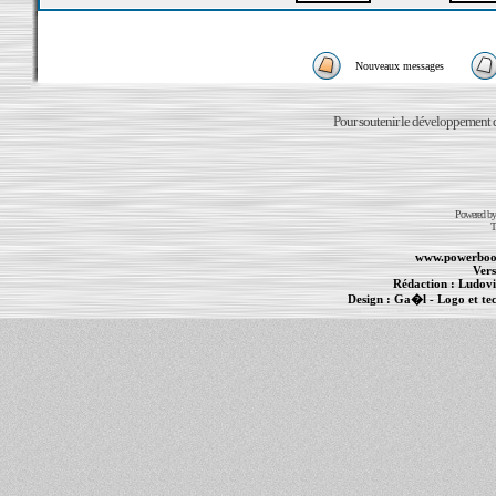
Nouveaux messages
Pour soutenir le développement du
Powered b
T
www.powerboo
Vers
Rédaction :
Ludovi
Design :
Ga�l
- Logo et te
Informations :
PowerBook
-
MacBook Pro
-
i