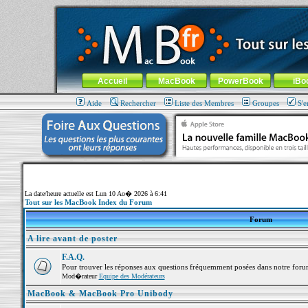
MacBook-fr.com : 100% Apple... 100% nomade !
Aller au contenu
-
Aller au menu général
-
Aller au menu de la
Menu général
Accueil
MacBook
PowerBook
iBo
Aide
Rechercher
Liste des Membres
Groupes
S'e
La date/heure actuelle est Lun 10 Ao� 2026 à 6:41
Tout sur les MacBook Index du Forum
Forum
A lire avant de poster
F.A.Q.
Pour trouver les réponses aux questions fréquemment posées dans notre foru
Mod�rateur
Equipe des Modérateurs
MacBook & MacBook Pro Unibody