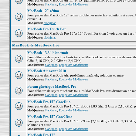
Pour parler des MacBook Air 11" et 13" (gamme 2010, 2011 et 2012), problème
Mod�rateurs
blackjmac
,
Equipe des Modérateurs
MacBook 12" rétina
Pour parler des MacBook 12" rétina, problèmes matériels, solutions et autre. 
clavier ;-)
Mod�rateur
blackjmac
MacBook Pro Touch Bar
Pour parler des MacBook Pro 13"et 15" Touch Bar (rien à voir avec un bar ;-) 
Mod�rateur
blackjmac
MacBook & MacBook Pro
MacBook 13,3" blanc/noir
Pour débattre de sujets touchants tous les MacBook sans distinction de mo
GHz, 2,16 GHz, 2,2 GHz ou 2,4 GHz).
Mod�rateurs
blackjmac
,
Equipe des Modérateurs
MacBook Air avant 2010
Pour parler des MacBook Air, problèmes matériels, solutions et autre.
Mod�rateurs
blackjmac
,
Equipe des Modérateurs
Forum générique MacBook Pro
Pour débattre de sujets touchants tous les MacBook Pro sans distinction de mo
Mod�rateurs
blackjmac
,
Equipe des Modérateurs
MacBook Pro 15" CoreDuo
Pour parler des MacBook Pro 15" CoreDuo (1,83 Ghz, 2 Ghz et 2,16 Ghz), pro
Mod�rateurs
blackjmac
,
Equipe des Modérateurs
MacBook Pro 15" Core2Duo
Pour parler des MacBook Pro 15" Core2Duo (2,16 GHz, 2,2 GHz, 2,33 GHz, 
solutions et autre.
Mod�rateurs
blackjmac
,
Equipe des Modérateurs
MacBook Pro 17"