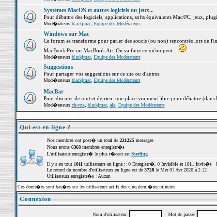
Systèmes MacOS et autres logiciels ou jeux...
Pour débattre des logiciels, applications, softs équivalents Mac/PC, jeux, plugi
Mod�rateurs
blackjmac
,
Equipe des Modérateurs
Windows sur Mac
Ce forum se transforme pour parler des soucis (ou non) rencontrés lors de l'i
MacBook Pro ou MacBook Air. On va faire ce qu'on peut...
Mod�rateurs
blackjmac
,
Equipe des Modérateurs
Suggestions
Pour partager vos suggestions sur ce site ou d'autres.
Mod�rateurs
blackjmac
,
Equipe des Modérateurs
MacBar
Pour discuter de tout et de rien, une place vraiment libre pour débattre (dans 
Mod�rateurs
ch-vox
,
blackjmac
,
ale
,
Equipe des Modérateurs
Qui est en ligne ?
Nos membres ont post� un total de
221225
messages
Nous avons
6368
membres enregistr�s
L'utilisateur enregistr� le plus r�cent est
Sterling
Il y a en tout
1011
utilisateurs en ligne :: 0 Enregistr�, 0 Invisible et 1011 Invit�s 
Le record du nombre d'utilisateurs en ligne est de
3728
le Mer 01 Avr 2026 à 2:12
Utilisateurs enregistr�s : Aucun
Ces donn�es sont bas�es sur les utilisateurs actifs des cinq derni�res minutes
Connexion
Nom d'utilisateur:
Mot de passe: