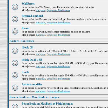
WallStreet
Pour parler des WallStreet, problèmes matériels, solutions et autre.
Mod�rateurs
blackjmac
,
Equipe des Modérateurs
Bronze/Lombard
Pour parler des Bronze ou Lombard, problèmes matériels, solutions et autre.
Mod�rateurs
blackjmac
,
Equipe des Modérateurs
Pismo
Pour parler des Pismo, problèmes matériels, solutions et autre.
Mod�rateurs
blackjmac
,
Equipe des Modérateurs
Autres Portables
iBook G4
Pour parler des iBook G4 (800, 933 Mhz, 1 Ghz, 1,2, 1,33 et 1,42 Ghz), probl
Mod�rateurs
blackjmac
,
Equipe des Modérateurs
iBook Dual USB
Pour parler des iBook de couleurs (de 500 Mhz à 900 Mhz), problèmes matériel
Mod�rateurs
blackjmac
,
Equipe des Modérateurs
iBook
Pour parler des iBook de couleurs (de 300 Mhz à 466 Mhz), problèmes matériel
Mod�rateurs
blackjmac
,
Equipe des Modérateurs
Anciens modèles
Pour parler des autres PowerBook en vrac, problèmes matériels, solutions et a
Mod�rateurs
blackjmac
,
Equipe des Modérateurs
PowerBook ou MacBook et usages
PowerBook ou MacBook et Périphériques
Pour parlez des périphériques, des sacs, des accessoires et tout ce qui grav