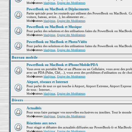
Mod�rateurs
blackjmac
,
Equipe des Modérateurs
PowerBook ou MacBook et Déplacements
Partie spéciale pour les routards qui utilisent des PowerBook ou MacBook. Co
voiture, bateau, avion...), les alimenter etc...
Mod�rateurs
blackjmac
,
Equipe des Modérateurs
PowerBook ou MacBook et Musique
Pour parlez des solutions et des utilisations faites du PowerBook ou MacBoo
Mod�rateurs
blackjmac
,
Equipe des Modérateurs
PowerBook ou MacBook et Photo/Vidéo
Pour parlez des solutions et des utilisations faites du PowerBook ou MacBook
Mod�rateurs
blackjmac
,
Equipe des Modérateurs
Bureau mobile
PowerBook ou MacBook et iPhone/Mobile/PDA
Vous avez un portable Mac et un iPhone ou un Cellulaire, vous avez des problè
avec un PDA (Palm, Clié,...), vous avez des problèmes d'utilisation ou de cho
Mod�rateurs
blackjmac
,
Equipe des Modérateurs
Airport, réseaux et Internet
Pour parler de tout ce qui touche à Airport, Airport Extreme, Airport Express e
de tous : Internet...
Mod�rateurs
blackjmac
,
Equipe des Modérateurs
Divers
Actualités
Pour nous faire partager vos nouvelles exclusives ou insolites. Tout le monde pe
Mod�rateurs
blackjmac
,
Equipe des Modérateurs
Réactions aux news
Pour réagir et débattre des actualités diffusées sur PowerBook-fr et MacBook-
Mod�rateurs
blackjmac
,
Equipe des Modérateurs