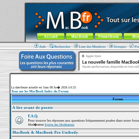
MacBook-fr.com : 100% Apple... 100% nomade !
Aller au contenu
-
Aller au menu général
-
Aller au menu de la
Menu général
Accueil
MacBook
PowerBook
iBo
Aide
Rechercher
Liste des Membres
Groupes
S'e
La date/heure actuelle est Sam 08 Ao� 2026 à 0:25
Tout sur les MacBook Index du Forum
Forum
A lire avant de poster
F.A.Q.
Pour trouver les réponses aux questions fréquemment posées dans notre foru
Mod�rateur
Equipe des Modérateurs
MacBook & MacBook Pro Unibody