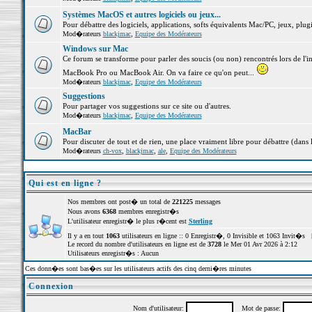
Systèmes MacOS et autres logiciels ou jeux...
Pour débattre des logiciels, applications, softs équivalents Mac/PC, jeux, plugi
Mod�rateurs
blackjmac
,
Equipe des Modérateurs
Windows sur Mac
Ce forum se transforme pour parler des soucis (ou non) rencontrés lors de l'i
MacBook Pro ou MacBook Air. On va faire ce qu'on peut...
Mod�rateurs
blackjmac
,
Equipe des Modérateurs
Suggestions
Pour partager vos suggestions sur ce site ou d'autres.
Mod�rateurs
blackjmac
,
Equipe des Modérateurs
MacBar
Pour discuter de tout et de rien, une place vraiment libre pour débattre (dans 
Mod�rateurs
ch-vox
,
blackjmac
,
ale
,
Equipe des Modérateurs
Qui est en ligne ?
Nos membres ont post� un total de
221225
messages
Nous avons
6368
membres enregistr�s
L'utilisateur enregistr� le plus r�cent est
Sterling
Il y a en tout
1063
utilisateurs en ligne :: 0 Enregistr�, 0 Invisible et 1063 Invit�s 
Le record du nombre d'utilisateurs en ligne est de
3728
le Mer 01 Avr 2026 à 2:12
Utilisateurs enregistr�s : Aucun
Ces donn�es sont bas�es sur les utilisateurs actifs des cinq derni�res minutes
Connexion
Nom d'utilisateur:
Mot de passe: