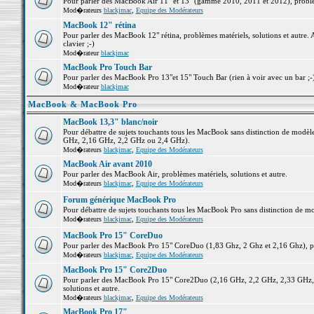
Pour parler des MacBook Air 11" et 13" (gamme 2010, 2011 et 2012), problème
Mod�rateurs
blackjmac
,
Equipe des Modérateurs
MacBook 12" rétina
Pour parler des MacBook 12" rétina, problèmes matériels, solutions et autre. 
clavier ;-)
Mod�rateur
blackjmac
MacBook Pro Touch Bar
Pour parler des MacBook Pro 13"et 15" Touch Bar (rien à voir avec un bar ;-) 
Mod�rateur
blackjmac
MacBook & MacBook Pro
MacBook 13,3" blanc/noir
Pour débattre de sujets touchants tous les MacBook sans distinction de mo
GHz, 2,16 GHz, 2,2 GHz ou 2,4 GHz).
Mod�rateurs
blackjmac
,
Equipe des Modérateurs
MacBook Air avant 2010
Pour parler des MacBook Air, problèmes matériels, solutions et autre.
Mod�rateurs
blackjmac
,
Equipe des Modérateurs
Forum générique MacBook Pro
Pour débattre de sujets touchants tous les MacBook Pro sans distinction de mo
Mod�rateurs
blackjmac
,
Equipe des Modérateurs
MacBook Pro 15" CoreDuo
Pour parler des MacBook Pro 15" CoreDuo (1,83 Ghz, 2 Ghz et 2,16 Ghz), pro
Mod�rateurs
blackjmac
,
Equipe des Modérateurs
MacBook Pro 15" Core2Duo
Pour parler des MacBook Pro 15" Core2Duo (2,16 GHz, 2,2 GHz, 2,33 GHz, 
solutions et autre.
Mod�rateurs
blackjmac
,
Equipe des Modérateurs
MacBook Pro 17"