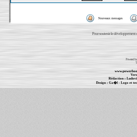
Nouveaux messages
Pour soutenir le développement du
Powered b
T
www.powerboo
Vers
Rédaction :
Ludovi
Design :
Ga�l
- Logo et te
Informations :
PowerBook
-
MacBook Pro
-
i