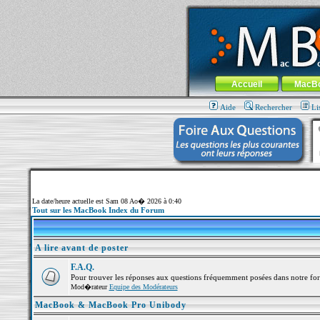
MacBook-fr.com : 100% Apple... 100% nom
Aller au contenu
-
Aller au menu 
Menu général
Accueil
MacB
Aide
Rechercher
Li
La date/heure actuelle est Sam 08 Ao� 2026 à 0:40
Tout sur les MacBook Index du Forum
A lire avant de poster
F.A.Q.
Pour trouver les réponses aux questions fréquemment posées dans notre fo
Mod�rateur
Equipe des Modérateurs
MacBook & MacBook Pro Unibody