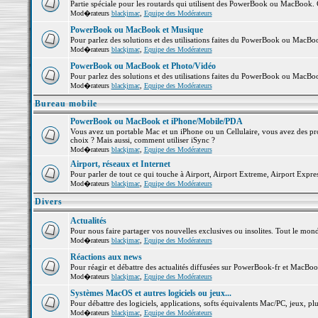
Partie spéciale pour les routards qui utilisent des PowerBook ou MacBook. Co
Mod�rateurs
blackjmac
,
Equipe des Modérateurs
PowerBook ou MacBook et Musique
Pour parlez des solutions et des utilisations faites du PowerBook ou MacB
Mod�rateurs
blackjmac
,
Equipe des Modérateurs
PowerBook ou MacBook et Photo/Vidéo
Pour parlez des solutions et des utilisations faites du PowerBook ou MacBo
Mod�rateurs
blackjmac
,
Equipe des Modérateurs
Bureau mobile
PowerBook ou MacBook et iPhone/Mobile/PDA
Vous avez un portable Mac et un iPhone ou un Cellulaire, vous avez des probl
choix ? Mais aussi, comment utiliser iSync ?
Mod�rateurs
blackjmac
,
Equipe des Modérateurs
Airport, réseaux et Internet
Pour parler de tout ce qui touche à Airport, Airport Extreme, Airport Express 
Mod�rateurs
blackjmac
,
Equipe des Modérateurs
Divers
Actualités
Pour nous faire partager vos nouvelles exclusives ou insolites. Tout le monde 
Mod�rateurs
blackjmac
,
Equipe des Modérateurs
Réactions aux news
Pour réagir et débattre des actualités diffusées sur PowerBook-fr et MacBoo
Mod�rateurs
blackjmac
,
Equipe des Modérateurs
Systèmes MacOS et autres logiciels ou jeux...
Pour débattre des logiciels, applications, softs équivalents Mac/PC, jeux, plu
Mod�rateurs
blackjmac
,
Equipe des Modérateurs