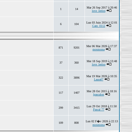
Mar 26 Sep 2017 à 20:46
1
14
love_leeloo
Lun 03 Juin 2024 à 12:01
6
104
Cam_0112
Mer 06 Mai 2026 à 17:37
871
9201
mosmsma
Mer 18 Sep 2019 à 13:48
37
360
love_leeloo
Mar 19 Mai 2026 à 10:35
322
3896
Laura07
Mer 28 Oct 2015 à 18:16
117
1407
lpascalon
Lun 29 Oct 2018 à 11:50
299
3415
Pascal 77
Lun 02 F�v 2026 à 22:13
109
808
mosmsma