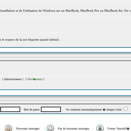
l'installation et de l'utilisation de Windows sur un MacBook, MacBook Pro ou MacBook Air. On va
s le respect de la net étiquette quand même).
�s [
Administrateur
] [
Mod�rateur
]
:
Mot de passe:
Se connecter automatiquement � chaque visite
Nouveaux messages
Pas de nouveaux messages
Forum Verrouill�