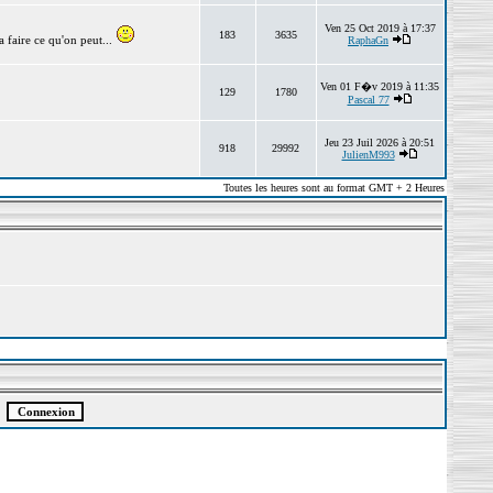
Ven 25 Oct 2019 à 17:37
183
3635
 faire ce qu'on peut...
RaphaGn
Ven 01 F�v 2019 à 11:35
129
1780
Pascal 77
Jeu 23 Juil 2026 à 20:51
918
29992
JulienM993
Toutes les heures sont au format GMT + 2 Heures