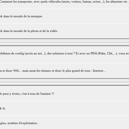
mment les transporter, avec quels véhicules (moto, voiture, bateau, avion...), les alimenter etc..
ook dans le monde de la musique.
ok dans le monde de la photo et de la vidéo.
èmes de config (accès au net...), des solutions à tout ? Et avec un PDA (Palm, Clié,...), vous av
et donc Wifi... mais aussi les réseaux et donc le plus grand de tous : Internet...
peut y écrire, c'est à tous de l'animer !!
k-fr.
gins, système d'exploitation...