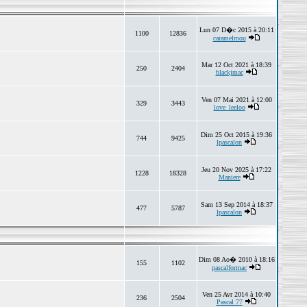
Lun 07 D�c 2015 à 20:11
1100
12836
caramelmou
Mar 12 Oct 2021 à 18:39
250
2404
blackjmac
Ven 07 Mai 2021 à 12:00
329
3443
love_leeloo
Dim 25 Oct 2015 à 19:36
744
9425
lpascalon
Jeu 20 Nov 2025 à 17:22
1228
18328
Maniere
Sam 13 Sep 2014 à 18:37
477
5787
lpascalon
Dim 08 Ao� 2010 à 18:16
155
1102
pascalformac
Ven 25 Avr 2014 à 10:40
236
2504
Pascal 77