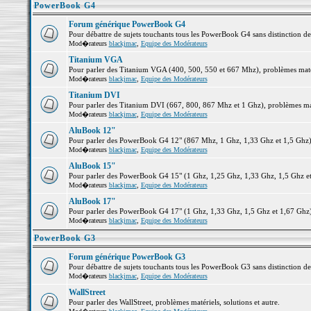
PowerBook G4
Forum générique PowerBook G4
Pour débattre de sujets touchants tous les PowerBook G4 sans distinction d
Mod�rateurs
blackjmac
,
Equipe des Modérateurs
Titanium VGA
Pour parler des Titanium VGA (400, 500, 550 et 667 Mhz), problèmes matéri
Mod�rateurs
blackjmac
,
Equipe des Modérateurs
Titanium DVI
Pour parler des Titanium DVI (667, 800, 867 Mhz et 1 Ghz), problèmes matér
Mod�rateurs
blackjmac
,
Equipe des Modérateurs
AluBook 12"
Pour parler des PowerBook G4 12" (867 Mhz, 1 Ghz, 1,33 Ghz et 1,5 Ghz), p
Mod�rateurs
blackjmac
,
Equipe des Modérateurs
AluBook 15"
Pour parler des PowerBook G4 15" (1 Ghz, 1,25 Ghz, 1,33 Ghz, 1,5 Ghz et 1
Mod�rateurs
blackjmac
,
Equipe des Modérateurs
AluBook 17"
Pour parler des PowerBook G4 17" (1 Ghz, 1,33 Ghz, 1,5 Ghz et 1,67 Ghz), 
Mod�rateurs
blackjmac
,
Equipe des Modérateurs
PowerBook G3
Forum générique PowerBook G3
Pour débattre de sujets touchants tous les PowerBook G3 sans distinction d
Mod�rateurs
blackjmac
,
Equipe des Modérateurs
WallStreet
Pour parler des WallStreet, problèmes matériels, solutions et autre.