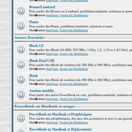
Mod�rateurs
blackjmac
,
Equipe des Modérateurs
Bronze/Lombard
Pour parler des Bronze ou Lombard, problèmes matériels, solutions et autre
Mod�rateurs
blackjmac
,
Equipe des Modérateurs
Pismo
Pour parler des Pismo, problèmes matériels, solutions et autre.
Mod�rateurs
blackjmac
,
Equipe des Modérateurs
Autres Portables
iBook G4
Pour parler des iBook G4 (800, 933 Mhz, 1 Ghz, 1,2, 1,33 et 1,42 Ghz), pro
Mod�rateurs
blackjmac
,
Equipe des Modérateurs
iBook Dual USB
Pour parler des iBook de couleurs (de 500 Mhz à 900 Mhz), problèmes matéri
Mod�rateurs
blackjmac
,
Equipe des Modérateurs
iBook
Pour parler des iBook de couleurs (de 300 Mhz à 466 Mhz), problèmes matéri
Mod�rateurs
blackjmac
,
Equipe des Modérateurs
Anciens modèles
Pour parler des autres PowerBook en vrac, problèmes matériels, solutions et
Mod�rateurs
blackjmac
,
Equipe des Modérateurs
PowerBook ou MacBook et usages
PowerBook ou MacBook et Périphériques
Pour parlez des périphériques, des sacs, des accessoires et tout ce qui gr
Mod�rateurs
blackjmac
,
Equipe des Modérateurs
PowerBook ou MacBook et Déplacements