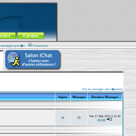
ssiers
À propos
s messages priv�s
Connexion
Voir les messages sans r�ponses
Sujets
Messages
Derniers Messages
Ven 17 Mai 2013 à 12:45
31
33
ch-vox