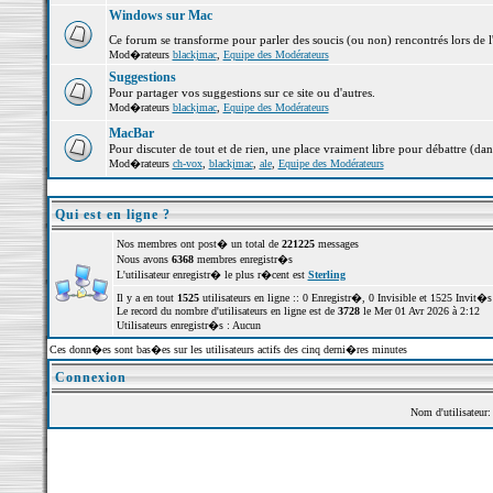
Windows sur Mac
Ce forum se transforme pour parler des soucis (ou non) rencontrés lors de 
Mod�rateurs
blackjmac
,
Equipe des Modérateurs
Suggestions
Pour partager vos suggestions sur ce site ou d'autres.
Mod�rateurs
blackjmac
,
Equipe des Modérateurs
MacBar
Pour discuter de tout et de rien, une place vraiment libre pour débattre (dan
Mod�rateurs
ch-vox
,
blackjmac
,
ale
,
Equipe des Modérateurs
Qui est en ligne ?
Nos membres ont post� un total de
221225
messages
Nous avons
6368
membres enregistr�s
L'utilisateur enregistr� le plus r�cent est
Sterling
Il y a en tout
1525
utilisateurs en ligne :: 0 Enregistr�, 0 Invisible et 1525 Invit
Le record du nombre d'utilisateurs en ligne est de
3728
le Mer 01 Avr 2026 à 2:12
Utilisateurs enregistr�s : Aucun
Ces donn�es sont bas�es sur les utilisateurs actifs des cinq derni�res minutes
Connexion
Nom d'utilisateur