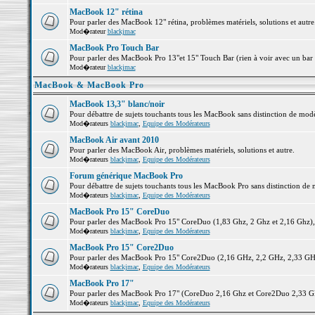
MacBook 12" rétina
Pour parler des MacBook 12" rétina, problèmes matériels, solutions et autre.
Mod�rateur
blackjmac
MacBook Pro Touch Bar
Pour parler des MacBook Pro 13"et 15" Touch Bar (rien à voir avec un bar ;-
Mod�rateur
blackjmac
MacBook & MacBook Pro
MacBook 13,3" blanc/noir
Pour débattre de sujets touchants tous les MacBook sans distinction de 
Mod�rateurs
blackjmac
,
Equipe des Modérateurs
MacBook Air avant 2010
Pour parler des MacBook Air, problèmes matériels, solutions et autre.
Mod�rateurs
blackjmac
,
Equipe des Modérateurs
Forum générique MacBook Pro
Pour débattre de sujets touchants tous les MacBook Pro sans distinction de 
Mod�rateurs
blackjmac
,
Equipe des Modérateurs
MacBook Pro 15" CoreDuo
Pour parler des MacBook Pro 15" CoreDuo (1,83 Ghz, 2 Ghz et 2,16 Ghz), pr
Mod�rateurs
blackjmac
,
Equipe des Modérateurs
MacBook Pro 15" Core2Duo
Pour parler des MacBook Pro 15" Core2Duo (2,16 GHz, 2,2 GHz, 2,33 GHz, 
Mod�rateurs
blackjmac
,
Equipe des Modérateurs
MacBook Pro 17"
Pour parler des MacBook Pro 17" (CoreDuo 2,16 Ghz et Core2Duo 2,33 GHz 
Mod�rateurs
blackjmac
,
Equipe des Modérateurs