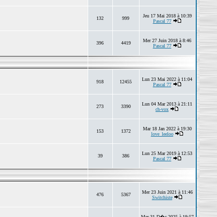
Jeu 17 Mai 2018 à 10:39
132
999
Pascal 77
Mer 27 Juin 2018 à 8:46
396
4419
Pascal 77
Lun 23 Mai 2022 à 11:04
918
12455
Pascal 77
Lun 04 Mar 2013 à 21:11
273
3390
ch-vox
Mar 18 Jan 2022 à 19:30
153
1372
love_leeloo
Lun 25 Mar 2019 à 12:53
39
386
Pascal 77
Mer 23 Juin 2021 à 11:46
476
5367
Switchiste
Mer 31 D�c 2025 à 19:57