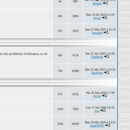
.
44
699
Maniere
Dim 16 Avr 2023 à 5:59
305
3090
ch-vox
Sam 22 Mar 2025 à 12:19
323
3310
lpascalon
ez des problèmes d'utilisation ou de
Ven 31 Juil 2026 à 12:05
495
4716
FabiBook
Mer 25 Mai 2022 à 16:10
794
10380
blackjmac
Ven 26 Juin 2020 à 7:09
579
8155
ch-vox
Lun 17 Juil 2006 à 6:33
1916
7036
Lisa
Dim 24 Mai 2026 à 14:22
2506
28416
JulienM993