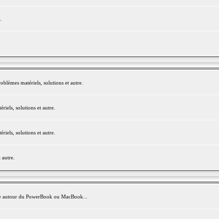
.
blèmes matériels, solutions et autre.
els, solutions et autre.
els, solutions et autre.
 autre.
avite autour du PowerBook ou MacBook...