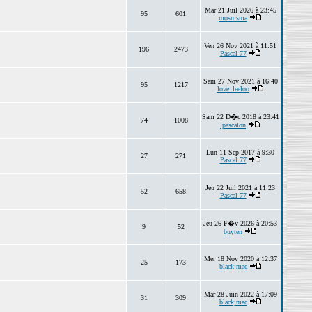
Mar 21 Juil 2026 à 23:45
95
601
mosmsma
Ven 26 Nov 2021 à 11:51
196
2473
Pascal 77
Sam 27 Nov 2021 à 16:40
95
1217
love_leeloo
Sam 22 D�c 2018 à 23:41
74
1008
lpascalon
Lun 11 Sep 2017 à 9:30
27
271
Pascal 77
Jeu 22 Juil 2021 à 11:23
52
658
Pascal 77
Jeu 26 F�v 2026 à 20:53
9
52
buyten
Mer 18 Nov 2020 à 12:37
25
173
blackjmac
Mar 28 Juin 2022 à 17:09
31
309
blackjmac