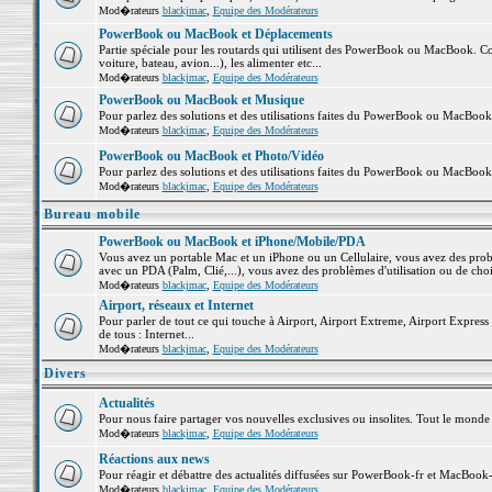
Mod�rateurs
blackjmac
,
Equipe des Modérateurs
PowerBook ou MacBook et Déplacements
Partie spéciale pour les routards qui utilisent des PowerBook ou MacBook. Co
voiture, bateau, avion...), les alimenter etc...
Mod�rateurs
blackjmac
,
Equipe des Modérateurs
PowerBook ou MacBook et Musique
Pour parlez des solutions et des utilisations faites du PowerBook ou MacBoo
Mod�rateurs
blackjmac
,
Equipe des Modérateurs
PowerBook ou MacBook et Photo/Vidéo
Pour parlez des solutions et des utilisations faites du PowerBook ou MacBook
Mod�rateurs
blackjmac
,
Equipe des Modérateurs
Bureau mobile
PowerBook ou MacBook et iPhone/Mobile/PDA
Vous avez un portable Mac et un iPhone ou un Cellulaire, vous avez des problè
avec un PDA (Palm, Clié,...), vous avez des problèmes d'utilisation ou de cho
Mod�rateurs
blackjmac
,
Equipe des Modérateurs
Airport, réseaux et Internet
Pour parler de tout ce qui touche à Airport, Airport Extreme, Airport Express e
de tous : Internet...
Mod�rateurs
blackjmac
,
Equipe des Modérateurs
Divers
Actualités
Pour nous faire partager vos nouvelles exclusives ou insolites. Tout le monde pe
Mod�rateurs
blackjmac
,
Equipe des Modérateurs
Réactions aux news
Pour réagir et débattre des actualités diffusées sur PowerBook-fr et MacBook-
Mod�rateurs
blackjmac
,
Equipe des Modérateurs