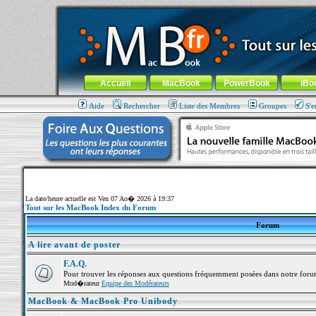
MacBook-fr.com : 100% Apple... 100% nomade !
Aller au contenu
-
Aller au menu général
-
Aller au menu de la
Menu général
Accueil
MacBook
PowerBook
iBo
Aide
Rechercher
Liste des Membres
Groupes
S'e
La date/heure actuelle est Ven 07 Ao� 2026 à 19:37
Tout sur les MacBook Index du Forum
Forum
A lire avant de poster
F.A.Q.
Pour trouver les réponses aux questions fréquemment posées dans notre foru
Mod�rateur
Equipe des Modérateurs
MacBook & MacBook Pro Unibody