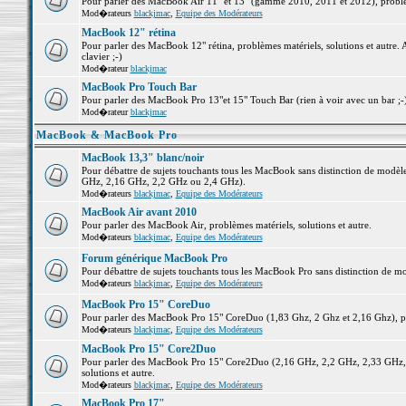
Pour parler des MacBook Air 11" et 13" (gamme 2010, 2011 et 2012), problème
Mod�rateurs
blackjmac
,
Equipe des Modérateurs
MacBook 12" rétina
Pour parler des MacBook 12" rétina, problèmes matériels, solutions et autre. 
clavier ;-)
Mod�rateur
blackjmac
MacBook Pro Touch Bar
Pour parler des MacBook Pro 13"et 15" Touch Bar (rien à voir avec un bar ;-) 
Mod�rateur
blackjmac
MacBook & MacBook Pro
MacBook 13,3" blanc/noir
Pour débattre de sujets touchants tous les MacBook sans distinction de mo
GHz, 2,16 GHz, 2,2 GHz ou 2,4 GHz).
Mod�rateurs
blackjmac
,
Equipe des Modérateurs
MacBook Air avant 2010
Pour parler des MacBook Air, problèmes matériels, solutions et autre.
Mod�rateurs
blackjmac
,
Equipe des Modérateurs
Forum générique MacBook Pro
Pour débattre de sujets touchants tous les MacBook Pro sans distinction de mo
Mod�rateurs
blackjmac
,
Equipe des Modérateurs
MacBook Pro 15" CoreDuo
Pour parler des MacBook Pro 15" CoreDuo (1,83 Ghz, 2 Ghz et 2,16 Ghz), pro
Mod�rateurs
blackjmac
,
Equipe des Modérateurs
MacBook Pro 15" Core2Duo
Pour parler des MacBook Pro 15" Core2Duo (2,16 GHz, 2,2 GHz, 2,33 GHz, 
solutions et autre.
Mod�rateurs
blackjmac
,
Equipe des Modérateurs
MacBook Pro 17"