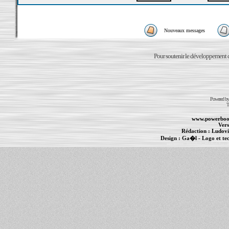
Nouveaux messages
Pour soutenir le développement du
Powered b
T
www.powerboo
Vers
Rédaction :
Ludovi
Design :
Ga�l
- Logo et te
Informations :
PowerBook
-
MacBook Pro
-
i