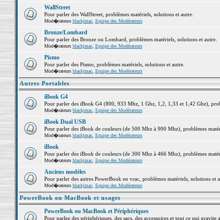
WallStreet
Pour parler des WallStreet, problèmes matériels, solutions et autre.
Mod�rateurs
blackjmac
,
Equipe des Modérateurs
Bronze/Lombard
Pour parler des Bronze ou Lombard, problèmes matériels, solutions et autre.
Mod�rateurs
blackjmac
,
Equipe des Modérateurs
Pismo
Pour parler des Pismo, problèmes matériels, solutions et autre.
Mod�rateurs
blackjmac
,
Equipe des Modérateurs
Autres Portables
iBook G4
Pour parler des iBook G4 (800, 933 Mhz, 1 Ghz, 1,2, 1,33 et 1,42 Ghz), probl
Mod�rateurs
blackjmac
,
Equipe des Modérateurs
iBook Dual USB
Pour parler des iBook de couleurs (de 500 Mhz à 900 Mhz), problèmes matériel
Mod�rateurs
blackjmac
,
Equipe des Modérateurs
iBook
Pour parler des iBook de couleurs (de 300 Mhz à 466 Mhz), problèmes matériel
Mod�rateurs
blackjmac
,
Equipe des Modérateurs
Anciens modèles
Pour parler des autres PowerBook en vrac, problèmes matériels, solutions et a
Mod�rateurs
blackjmac
,
Equipe des Modérateurs
PowerBook ou MacBook et usages
PowerBook ou MacBook et Périphériques
Pour parlez des périphériques, des sacs, des accessoires et tout ce qui grav