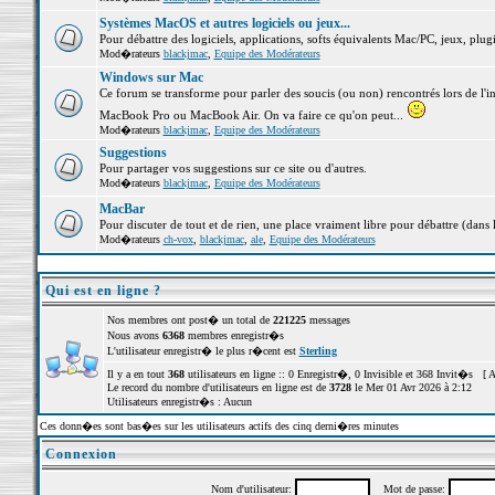
Systèmes MacOS et autres logiciels ou jeux...
Pour débattre des logiciels, applications, softs équivalents Mac/PC, jeux, plugi
Mod�rateurs
blackjmac
,
Equipe des Modérateurs
Windows sur Mac
Ce forum se transforme pour parler des soucis (ou non) rencontrés lors de l'i
MacBook Pro ou MacBook Air. On va faire ce qu'on peut...
Mod�rateurs
blackjmac
,
Equipe des Modérateurs
Suggestions
Pour partager vos suggestions sur ce site ou d'autres.
Mod�rateurs
blackjmac
,
Equipe des Modérateurs
MacBar
Pour discuter de tout et de rien, une place vraiment libre pour débattre (dans 
Mod�rateurs
ch-vox
,
blackjmac
,
ale
,
Equipe des Modérateurs
Qui est en ligne ?
Nos membres ont post� un total de
221225
messages
Nous avons
6368
membres enregistr�s
L'utilisateur enregistr� le plus r�cent est
Sterling
Il y a en tout
368
utilisateurs en ligne :: 0 Enregistr�, 0 Invisible et 368 Invit�s [
A
Le record du nombre d'utilisateurs en ligne est de
3728
le Mer 01 Avr 2026 à 2:12
Utilisateurs enregistr�s : Aucun
Ces donn�es sont bas�es sur les utilisateurs actifs des cinq derni�res minutes
Connexion
Nom d'utilisateur:
Mot de passe: