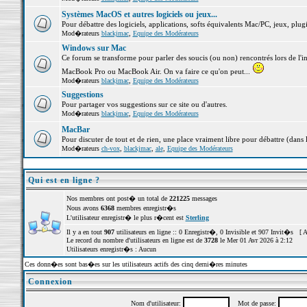
Systèmes MacOS et autres logiciels ou jeux...
Pour débattre des logiciels, applications, softs équivalents Mac/PC, jeux, plugi
Mod�rateurs
blackjmac
,
Equipe des Modérateurs
Windows sur Mac
Ce forum se transforme pour parler des soucis (ou non) rencontrés lors de l'i
MacBook Pro ou MacBook Air. On va faire ce qu'on peut...
Mod�rateurs
blackjmac
,
Equipe des Modérateurs
Suggestions
Pour partager vos suggestions sur ce site ou d'autres.
Mod�rateurs
blackjmac
,
Equipe des Modérateurs
MacBar
Pour discuter de tout et de rien, une place vraiment libre pour débattre (dans 
Mod�rateurs
ch-vox
,
blackjmac
,
ale
,
Equipe des Modérateurs
Qui est en ligne ?
Nos membres ont post� un total de
221225
messages
Nous avons
6368
membres enregistr�s
L'utilisateur enregistr� le plus r�cent est
Sterling
Il y a en tout
907
utilisateurs en ligne :: 0 Enregistr�, 0 Invisible et 907 Invit�s [
A
Le record du nombre d'utilisateurs en ligne est de
3728
le Mer 01 Avr 2026 à 2:12
Utilisateurs enregistr�s : Aucun
Ces donn�es sont bas�es sur les utilisateurs actifs des cinq derni�res minutes
Connexion
Nom d'utilisateur:
Mot de passe: