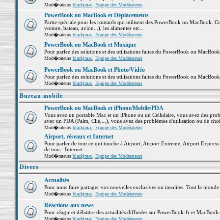
Mod�rateurs
blackjmac
,
Equipe des Modérateurs
PowerBook ou MacBook et Déplacements
Partie spéciale pour les routards qui utilisent des PowerBook ou MacBook. Co
voiture, bateau, avion...), les alimenter etc...
Mod�rateurs
blackjmac
,
Equipe des Modérateurs
PowerBook ou MacBook et Musique
Pour parlez des solutions et des utilisations faites du PowerBook ou MacBoo
Mod�rateurs
blackjmac
,
Equipe des Modérateurs
PowerBook ou MacBook et Photo/Vidéo
Pour parlez des solutions et des utilisations faites du PowerBook ou MacBook
Mod�rateurs
blackjmac
,
Equipe des Modérateurs
Bureau mobile
PowerBook ou MacBook et iPhone/Mobile/PDA
Vous avez un portable Mac et un iPhone ou un Cellulaire, vous avez des problè
avec un PDA (Palm, Clié,...), vous avez des problèmes d'utilisation ou de cho
Mod�rateurs
blackjmac
,
Equipe des Modérateurs
Airport, réseaux et Internet
Pour parler de tout ce qui touche à Airport, Airport Extreme, Airport Express e
de tous : Internet...
Mod�rateurs
blackjmac
,
Equipe des Modérateurs
Divers
Actualités
Pour nous faire partager vos nouvelles exclusives ou insolites. Tout le monde pe
Mod�rateurs
blackjmac
,
Equipe des Modérateurs
Réactions aux news
Pour réagir et débattre des actualités diffusées sur PowerBook-fr et MacBook-
Mod�rateurs
blackjmac
,
Equipe des Modérateurs