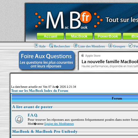
MacBook-fr.com : 100% Apple... 100% nomade !
Aller au contenu
-
Aller au menu général
-
Aller au menu de la
Menu général
Accueil
MacBook
PowerBook
iBo
Aide
Rechercher
Liste des Membres
Groupes
S'e
La date/heure actuelle est Ven 07 Ao� 2026 à 21:34
Tout sur les MacBook Index du Forum
Forum
A lire avant de poster
F.A.Q.
Pour trouver les réponses aux questions fréquemment posées dans notre foru
Mod�rateur
Equipe des Modérateurs
MacBook & MacBook Pro Unibody