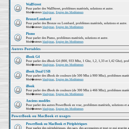
WallStreet
Pour parler des WallStreet, problèmes matériels, solutions et autre.
Mod�rateurs
blackjmac
,
Equipe des Modérateurs
Bronze/Lombard
Pour parler des Bronze ou Lombard, problèmes matériels, solutions et autre.
Mod�rateurs
blackjmac
,
Equipe des Modérateurs
Pismo
Pour parler des Pismo, problèmes matériels, solutions et autre.
Mod�rateurs
blackjmac
,
Equipe des Modérateurs
Autres Portables
iBook G4
Pour parler des iBook G4 (800, 933 Mhz, 1 Ghz, 1,2, 1,33 et 1,42 Ghz), probl
Mod�rateurs
blackjmac
,
Equipe des Modérateurs
iBook Dual USB
Pour parler des iBook de couleurs (de 500 Mhz à 900 Mhz), problèmes matériel
Mod�rateurs
blackjmac
,
Equipe des Modérateurs
iBook
Pour parler des iBook de couleurs (de 300 Mhz à 466 Mhz), problèmes matériel
Mod�rateurs
blackjmac
,
Equipe des Modérateurs
Anciens modèles
Pour parler des autres PowerBook en vrac, problèmes matériels, solutions et a
Mod�rateurs
blackjmac
,
Equipe des Modérateurs
PowerBook ou MacBook et usages
PowerBook ou MacBook et Périphériques
Pour parlez des périphériques, des sacs, des accessoires et tout ce qui grav