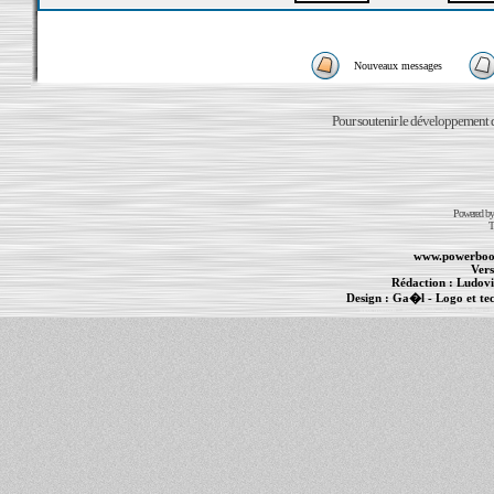
Nouveaux messages
Pour soutenir le développement du
Powered b
T
www.powerboo
Vers
Rédaction :
Ludovi
Design :
Ga�l
- Logo et te
Informations :
PowerBook
-
MacBook Pro
-
i