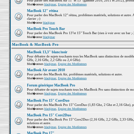
Pour parler des MacBook Air 11" et 13" (gamme 2010, 2011 et 2012), problème
Mod�rateurs
blackjmac
,
Equipe des Modérateurs
MacBook 12" rétina
Pour parler des MacBook 12" rétina, problèmes matériels, solutions et autre. 
clavier ;-)
Mod�rateur
blackjmac
MacBook Pro Touch Bar
Pour parler des MacBook Pro 13"et 15" Touch Bar (rien à voir avec un bar ;-) 
Mod�rateur
blackjmac
MacBook & MacBook Pro
MacBook 13,3" blanc/noir
Pour débattre de sujets touchants tous les MacBook sans distinction de mo
GHz, 2,16 GHz, 2,2 GHz ou 2,4 GHz).
Mod�rateurs
blackjmac
,
Equipe des Modérateurs
MacBook Air avant 2010
Pour parler des MacBook Air, problèmes matériels, solutions et autre.
Mod�rateurs
blackjmac
,
Equipe des Modérateurs
Forum générique MacBook Pro
Pour débattre de sujets touchants tous les MacBook Pro sans distinction de mo
Mod�rateurs
blackjmac
,
Equipe des Modérateurs
MacBook Pro 15" CoreDuo
Pour parler des MacBook Pro 15" CoreDuo (1,83 Ghz, 2 Ghz et 2,16 Ghz), pro
Mod�rateurs
blackjmac
,
Equipe des Modérateurs
MacBook Pro 15" Core2Duo
Pour parler des MacBook Pro 15" Core2Duo (2,16 GHz, 2,2 GHz, 2,33 GHz, 
solutions et autre.
Mod�rateurs
blackjmac
,
Equipe des Modérateurs
MacBook Pro 17"