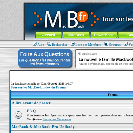
MacBook-fr.com : 100% Apple... 100% nomade !
Aller au contenu
-
Aller au menu général
-
Aller au menu de la
Menu général
Accueil
MacBook
PowerBook
iBo
Aide
Rechercher
Liste des Membres
Groupes
S'e
La date/heure actuelle est Dim 09 Ao� 2026 à 0:07
Tout sur les MacBook Index du Forum
Forum
A lire avant de poster
F.A.Q.
Pour trouver les réponses aux questions fréquemment posées dans notre foru
Mod�rateur
Equipe des Modérateurs
MacBook & MacBook Pro Unibody