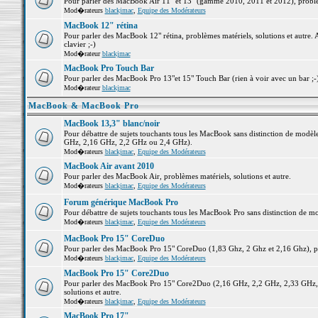
Pour parler des MacBook Air 11" et 13" (gamme 2010, 2011 et 2012), problème
Mod�rateurs
blackjmac
,
Equipe des Modérateurs
MacBook 12" rétina
Pour parler des MacBook 12" rétina, problèmes matériels, solutions et autre. 
clavier ;-)
Mod�rateur
blackjmac
MacBook Pro Touch Bar
Pour parler des MacBook Pro 13"et 15" Touch Bar (rien à voir avec un bar ;-) 
Mod�rateur
blackjmac
MacBook & MacBook Pro
MacBook 13,3" blanc/noir
Pour débattre de sujets touchants tous les MacBook sans distinction de mo
GHz, 2,16 GHz, 2,2 GHz ou 2,4 GHz).
Mod�rateurs
blackjmac
,
Equipe des Modérateurs
MacBook Air avant 2010
Pour parler des MacBook Air, problèmes matériels, solutions et autre.
Mod�rateurs
blackjmac
,
Equipe des Modérateurs
Forum générique MacBook Pro
Pour débattre de sujets touchants tous les MacBook Pro sans distinction de mo
Mod�rateurs
blackjmac
,
Equipe des Modérateurs
MacBook Pro 15" CoreDuo
Pour parler des MacBook Pro 15" CoreDuo (1,83 Ghz, 2 Ghz et 2,16 Ghz), pro
Mod�rateurs
blackjmac
,
Equipe des Modérateurs
MacBook Pro 15" Core2Duo
Pour parler des MacBook Pro 15" Core2Duo (2,16 GHz, 2,2 GHz, 2,33 GHz, 
solutions et autre.
Mod�rateurs
blackjmac
,
Equipe des Modérateurs
MacBook Pro 17"