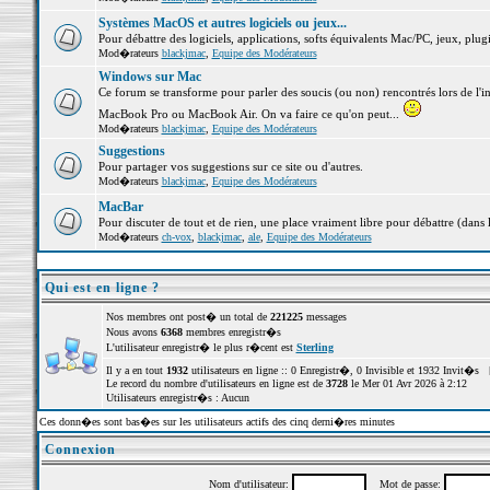
Systèmes MacOS et autres logiciels ou jeux...
Pour débattre des logiciels, applications, softs équivalents Mac/PC, jeux, plugi
Mod�rateurs
blackjmac
,
Equipe des Modérateurs
Windows sur Mac
Ce forum se transforme pour parler des soucis (ou non) rencontrés lors de l'i
MacBook Pro ou MacBook Air. On va faire ce qu'on peut...
Mod�rateurs
blackjmac
,
Equipe des Modérateurs
Suggestions
Pour partager vos suggestions sur ce site ou d'autres.
Mod�rateurs
blackjmac
,
Equipe des Modérateurs
MacBar
Pour discuter de tout et de rien, une place vraiment libre pour débattre (dans 
Mod�rateurs
ch-vox
,
blackjmac
,
ale
,
Equipe des Modérateurs
Qui est en ligne ?
Nos membres ont post� un total de
221225
messages
Nous avons
6368
membres enregistr�s
L'utilisateur enregistr� le plus r�cent est
Sterling
Il y a en tout
1932
utilisateurs en ligne :: 0 Enregistr�, 0 Invisible et 1932 Invit�s 
Le record du nombre d'utilisateurs en ligne est de
3728
le Mer 01 Avr 2026 à 2:12
Utilisateurs enregistr�s : Aucun
Ces donn�es sont bas�es sur les utilisateurs actifs des cinq derni�res minutes
Connexion
Nom d'utilisateur:
Mot de passe: