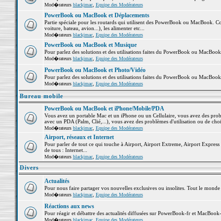
Mod�rateurs
blackjmac
,
Equipe des Modérateurs
PowerBook ou MacBook et Déplacements
Partie spéciale pour les routards qui utilisent des PowerBook ou MacBook. Co
voiture, bateau, avion...), les alimenter etc...
Mod�rateurs
blackjmac
,
Equipe des Modérateurs
PowerBook ou MacBook et Musique
Pour parlez des solutions et des utilisations faites du PowerBook ou MacBoo
Mod�rateurs
blackjmac
,
Equipe des Modérateurs
PowerBook ou MacBook et Photo/Vidéo
Pour parlez des solutions et des utilisations faites du PowerBook ou MacBook
Mod�rateurs
blackjmac
,
Equipe des Modérateurs
Bureau mobile
PowerBook ou MacBook et iPhone/Mobile/PDA
Vous avez un portable Mac et un iPhone ou un Cellulaire, vous avez des problè
avec un PDA (Palm, Clié,...), vous avez des problèmes d'utilisation ou de cho
Mod�rateurs
blackjmac
,
Equipe des Modérateurs
Airport, réseaux et Internet
Pour parler de tout ce qui touche à Airport, Airport Extreme, Airport Express e
de tous : Internet...
Mod�rateurs
blackjmac
,
Equipe des Modérateurs
Divers
Actualités
Pour nous faire partager vos nouvelles exclusives ou insolites. Tout le monde pe
Mod�rateurs
blackjmac
,
Equipe des Modérateurs
Réactions aux news
Pour réagir et débattre des actualités diffusées sur PowerBook-fr et MacBook-
Mod�rateurs
blackjmac
,
Equipe des Modérateurs