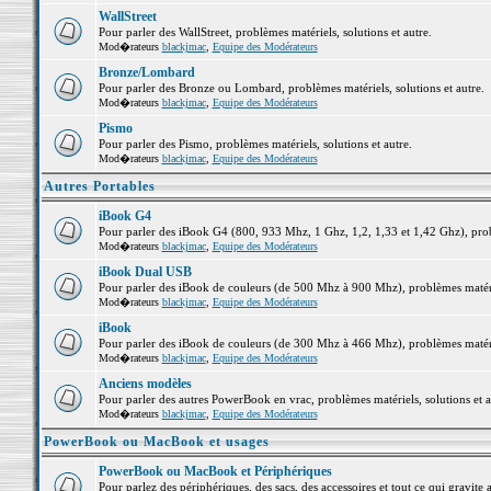
WallStreet
Pour parler des WallStreet, problèmes matériels, solutions et autre.
Mod�rateurs
blackjmac
,
Equipe des Modérateurs
Bronze/Lombard
Pour parler des Bronze ou Lombard, problèmes matériels, solutions et autre.
Mod�rateurs
blackjmac
,
Equipe des Modérateurs
Pismo
Pour parler des Pismo, problèmes matériels, solutions et autre.
Mod�rateurs
blackjmac
,
Equipe des Modérateurs
Autres Portables
iBook G4
Pour parler des iBook G4 (800, 933 Mhz, 1 Ghz, 1,2, 1,33 et 1,42 Ghz), probl
Mod�rateurs
blackjmac
,
Equipe des Modérateurs
iBook Dual USB
Pour parler des iBook de couleurs (de 500 Mhz à 900 Mhz), problèmes matériel
Mod�rateurs
blackjmac
,
Equipe des Modérateurs
iBook
Pour parler des iBook de couleurs (de 300 Mhz à 466 Mhz), problèmes matériel
Mod�rateurs
blackjmac
,
Equipe des Modérateurs
Anciens modèles
Pour parler des autres PowerBook en vrac, problèmes matériels, solutions et a
Mod�rateurs
blackjmac
,
Equipe des Modérateurs
PowerBook ou MacBook et usages
PowerBook ou MacBook et Périphériques
Pour parlez des périphériques, des sacs, des accessoires et tout ce qui grav