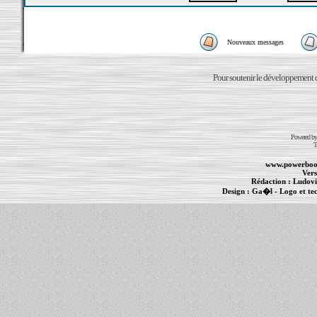
Nouveaux messages
Pour soutenir le développement du
Powered b
T
www.powerboo
Vers
Rédaction :
Ludovi
Design :
Ga�l
- Logo et te
Informations :
PowerBook
-
MacBook Pro
-
i