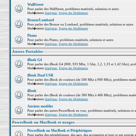
WallStreet
Pour parler des WallStreet, problèmes matériels, solutions et autre.
Mod�rateurs
blackjmac
,
Equipe des Modérateurs
Bronze/Lombard
Pour parler des Bronze ou Lombard, problèmes matériels, solutions et autre.
Mod�rateurs
blackjmac
,
Equipe des Modérateurs
Pismo
Pour parler des Pismo, problèmes matériels, solutions et autre.
Mod�rateurs
blackjmac
,
Equipe des Modérateurs
Autres Portables
iBook G4
Pour parler des iBook G4 (800, 933 Mhz, 1 Ghz, 1,2, 1,33 et 1,42 Ghz), probl
Mod�rateurs
blackjmac
,
Equipe des Modérateurs
iBook Dual USB
Pour parler des iBook de couleurs (de 500 Mhz à 900 Mhz), problèmes matériel
Mod�rateurs
blackjmac
,
Equipe des Modérateurs
iBook
Pour parler des iBook de couleurs (de 300 Mhz à 466 Mhz), problèmes matériel
Mod�rateurs
blackjmac
,
Equipe des Modérateurs
Anciens modèles
Pour parler des autres PowerBook en vrac, problèmes matériels, solutions et a
Mod�rateurs
blackjmac
,
Equipe des Modérateurs
PowerBook ou MacBook et usages
PowerBook ou MacBook et Périphériques
Pour parlez des périphériques, des sacs, des accessoires et tout ce qui grav