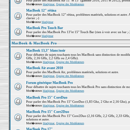
Pour parler des MacBook Air 11" et 13" (gamme 2010, 2011 et 2012), problème
Mod�rateurs
blackjmac
,
Equipe des Modérateurs
MacBook 12" rétina
Pour parler des MacBook 12" rétina, problèmes matériels, solutions et autre. 
clavier ;-)
Mod�rateur
blackjmac
MacBook Pro Touch Bar
Pour parler des MacBook Pro 13"et 15" Touch Bar (rien à voir avec un bar ;-) 
Mod�rateur
blackjmac
MacBook & MacBook Pro
MacBook 13,3" blanc/noir
Pour débattre de sujets touchants tous les MacBook sans distinction de mo
GHz, 2,16 GHz, 2,2 GHz ou 2,4 GHz).
Mod�rateurs
blackjmac
,
Equipe des Modérateurs
MacBook Air avant 2010
Pour parler des MacBook Air, problèmes matériels, solutions et autre.
Mod�rateurs
blackjmac
,
Equipe des Modérateurs
Forum générique MacBook Pro
Pour débattre de sujets touchants tous les MacBook Pro sans distinction de mo
Mod�rateurs
blackjmac
,
Equipe des Modérateurs
MacBook Pro 15" CoreDuo
Pour parler des MacBook Pro 15" CoreDuo (1,83 Ghz, 2 Ghz et 2,16 Ghz), pro
Mod�rateurs
blackjmac
,
Equipe des Modérateurs
MacBook Pro 15" Core2Duo
Pour parler des MacBook Pro 15" Core2Duo (2,16 GHz, 2,2 GHz, 2,33 GHz, 
solutions et autre.
Mod�rateurs
blackjmac
,
Equipe des Modérateurs
MacBook Pro 17"