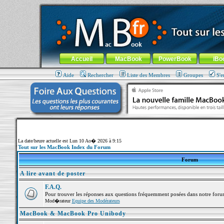
MacBook-fr.com : 100% Apple... 100% nomade !
Aller au contenu
-
Aller au menu général
-
Aller au menu de la
Menu général
Accueil
MacBook
PowerBook
iBo
Aide
Rechercher
Liste des Membres
Groupes
S'e
La date/heure actuelle est Lun 10 Ao� 2026 à 9:15
Tout sur les MacBook Index du Forum
Forum
A lire avant de poster
F.A.Q.
Pour trouver les réponses aux questions fréquemment posées dans notre foru
Mod�rateur
Equipe des Modérateurs
MacBook & MacBook Pro Unibody