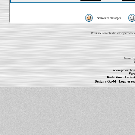
Nouveaux messages
Pour soutenir le développement du
Powered b
T
www.powerboo
Vers
Rédaction :
Ludovi
Design :
Ga�l
- Logo et te
Informations :
PowerBook
-
MacBook Pro
-
i