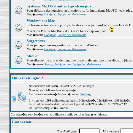
Systèmes MacOS et autres logiciels ou jeux...
Pour débattre des logiciels, applications, softs équivalents Mac/PC, jeux, plugi
Mod�rateurs
blackjmac
,
Equipe des Modérateurs
Windows sur Mac
Ce forum se transforme pour parler des soucis (ou non) rencontrés lors de l'i
MacBook Pro ou MacBook Air. On va faire ce qu'on peut...
Mod�rateurs
blackjmac
,
Equipe des Modérateurs
Suggestions
Pour partager vos suggestions sur ce site ou d'autres.
Mod�rateurs
blackjmac
,
Equipe des Modérateurs
MacBar
Pour discuter de tout et de rien, une place vraiment libre pour débattre (dans 
Mod�rateurs
ch-vox
,
blackjmac
,
ale
,
Equipe des Modérateurs
Qui est en ligne ?
Nos membres ont post� un total de
221225
messages
Nous avons
6368
membres enregistr�s
L'utilisateur enregistr� le plus r�cent est
Sterling
Il y a en tout
1099
utilisateurs en ligne :: 0 Enregistr�, 0 Invisible et 1099 Invit�s 
Le record du nombre d'utilisateurs en ligne est de
3728
le Mer 01 Avr 2026 à 2:12
Utilisateurs enregistr�s : Aucun
Ces donn�es sont bas�es sur les utilisateurs actifs des cinq derni�res minutes
Connexion
Nom d'utilisateur:
Mot de passe: