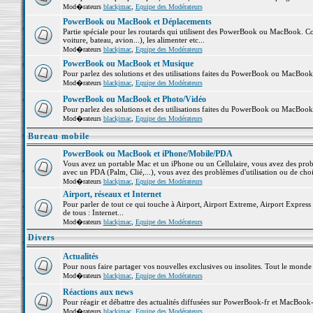
Mod�rateurs
blackjmac
,
Equipe des Modérateurs
PowerBook ou MacBook et Déplacements
Partie spéciale pour les routards qui utilisent des PowerBook ou MacBook. Co
voiture, bateau, avion...), les alimenter etc...
Mod�rateurs
blackjmac
,
Equipe des Modérateurs
PowerBook ou MacBook et Musique
Pour parlez des solutions et des utilisations faites du PowerBook ou MacBoo
Mod�rateurs
blackjmac
,
Equipe des Modérateurs
PowerBook ou MacBook et Photo/Vidéo
Pour parlez des solutions et des utilisations faites du PowerBook ou MacBook
Mod�rateurs
blackjmac
,
Equipe des Modérateurs
Bureau mobile
PowerBook ou MacBook et iPhone/Mobile/PDA
Vous avez un portable Mac et un iPhone ou un Cellulaire, vous avez des problè
avec un PDA (Palm, Clié,...), vous avez des problèmes d'utilisation ou de cho
Mod�rateurs
blackjmac
,
Equipe des Modérateurs
Airport, réseaux et Internet
Pour parler de tout ce qui touche à Airport, Airport Extreme, Airport Express e
de tous : Internet...
Mod�rateurs
blackjmac
,
Equipe des Modérateurs
Divers
Actualités
Pour nous faire partager vos nouvelles exclusives ou insolites. Tout le monde pe
Mod�rateurs
blackjmac
,
Equipe des Modérateurs
Réactions aux news
Pour réagir et débattre des actualités diffusées sur PowerBook-fr et MacBook-
Mod�rateurs
blackjmac
,
Equipe des Modérateurs