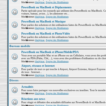
Mod�rateurs
blackjmac
,
Equipe des Modérateurs
PowerBook ou MacBook et Déplacements
Partie spéciale pour les routards qui utilisent des PowerBook ou MacBook. Co
voiture, bateau, avion...), les alimenter etc...
Mod�rateurs
blackjmac
,
Equipe des Modérateurs
PowerBook ou MacBook et Musique
Pour parlez des solutions et des utilisations faites du PowerBook ou MacBoo
Mod�rateurs
blackjmac
,
Equipe des Modérateurs
PowerBook ou MacBook et Photo/Vidéo
Pour parlez des solutions et des utilisations faites du PowerBook ou MacBook
Mod�rateurs
blackjmac
,
Equipe des Modérateurs
Bureau mobile
PowerBook ou MacBook et iPhone/Mobile/PDA
Vous avez un portable Mac et un iPhone ou un Cellulaire, vous avez des problè
avec un PDA (Palm, Clié,...), vous avez des problèmes d'utilisation ou de cho
Mod�rateurs
blackjmac
,
Equipe des Modérateurs
Airport, réseaux et Internet
Pour parler de tout ce qui touche à Airport, Airport Extreme, Airport Express e
de tous : Internet...
Mod�rateurs
blackjmac
,
Equipe des Modérateurs
Divers
Actualités
Pour nous faire partager vos nouvelles exclusives ou insolites. Tout le monde pe
Mod�rateurs
blackjmac
,
Equipe des Modérateurs
Réactions aux news
Pour réagir et débattre des actualités diffusées sur PowerBook-fr et MacBook-
Mod�rateurs
blackjmac
,
Equipe des Modérateurs