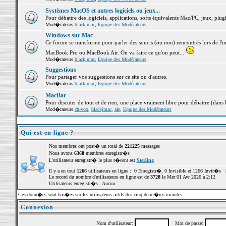
Systèmes MacOS et autres logiciels ou jeux...
Pour débattre des logiciels, applications, softs équivalents Mac/PC, jeux, plugi
Mod�rateurs
blackjmac
,
Equipe des Modérateurs
Windows sur Mac
Ce forum se transforme pour parler des soucis (ou non) rencontrés lors de l'i
MacBook Pro ou MacBook Air. On va faire ce qu'on peut...
Mod�rateurs
blackjmac
,
Equipe des Modérateurs
Suggestions
Pour partager vos suggestions sur ce site ou d'autres.
Mod�rateurs
blackjmac
,
Equipe des Modérateurs
MacBar
Pour discuter de tout et de rien, une place vraiment libre pour débattre (dans 
Mod�rateurs
ch-vox
,
blackjmac
,
ale
,
Equipe des Modérateurs
Qui est en ligne ?
Nos membres ont post� un total de
221225
messages
Nous avons
6368
membres enregistr�s
L'utilisateur enregistr� le plus r�cent est
Sterling
Il y a en tout
1266
utilisateurs en ligne :: 0 Enregistr�, 0 Invisible et 1266 Invit�s 
Le record du nombre d'utilisateurs en ligne est de
3728
le Mer 01 Avr 2026 à 2:12
Utilisateurs enregistr�s : Aucun
Ces donn�es sont bas�es sur les utilisateurs actifs des cinq derni�res minutes
Connexion
Nom d'utilisateur:
Mot de passe: