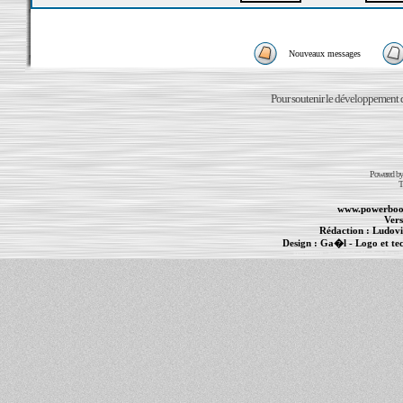
Nouveaux messages
Pour soutenir le développement du
Powered b
T
www.powerboo
Vers
Rédaction :
Ludovi
Design :
Ga�l
- Logo et te
Informations :
PowerBook
-
MacBook Pro
-
i