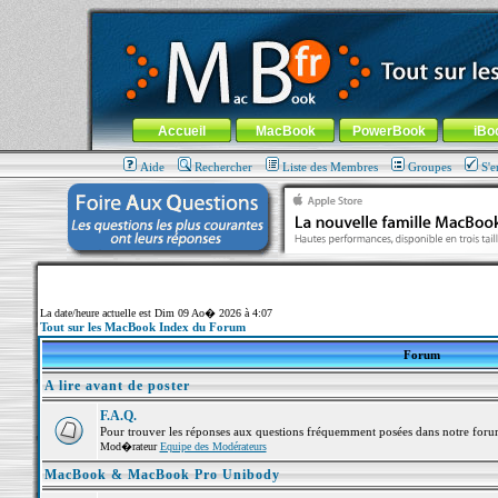
MacBook-fr.com : 100% Apple... 100% nomade !
Aller au contenu
-
Aller au menu général
-
Aller au menu de la
Menu général
Accueil
MacBook
PowerBook
iBo
Aide
Rechercher
Liste des Membres
Groupes
S'e
La date/heure actuelle est Dim 09 Ao� 2026 à 4:07
Tout sur les MacBook Index du Forum
Forum
A lire avant de poster
F.A.Q.
Pour trouver les réponses aux questions fréquemment posées dans notre foru
Mod�rateur
Equipe des Modérateurs
MacBook & MacBook Pro Unibody