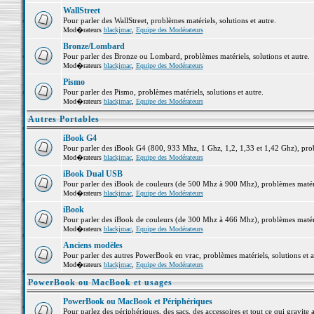
WallStreet
Pour parler des WallStreet, problèmes matériels, solutions et autre.
Mod�rateurs
blackjmac
,
Equipe des Modérateurs
Bronze/Lombard
Pour parler des Bronze ou Lombard, problèmes matériels, solutions et autre.
Mod�rateurs
blackjmac
,
Equipe des Modérateurs
Pismo
Pour parler des Pismo, problèmes matériels, solutions et autre.
Mod�rateurs
blackjmac
,
Equipe des Modérateurs
Autres Portables
iBook G4
Pour parler des iBook G4 (800, 933 Mhz, 1 Ghz, 1,2, 1,33 et 1,42 Ghz), probl
Mod�rateurs
blackjmac
,
Equipe des Modérateurs
iBook Dual USB
Pour parler des iBook de couleurs (de 500 Mhz à 900 Mhz), problèmes matériel
Mod�rateurs
blackjmac
,
Equipe des Modérateurs
iBook
Pour parler des iBook de couleurs (de 300 Mhz à 466 Mhz), problèmes matériel
Mod�rateurs
blackjmac
,
Equipe des Modérateurs
Anciens modèles
Pour parler des autres PowerBook en vrac, problèmes matériels, solutions et a
Mod�rateurs
blackjmac
,
Equipe des Modérateurs
PowerBook ou MacBook et usages
PowerBook ou MacBook et Périphériques
Pour parlez des périphériques, des sacs, des accessoires et tout ce qui grav