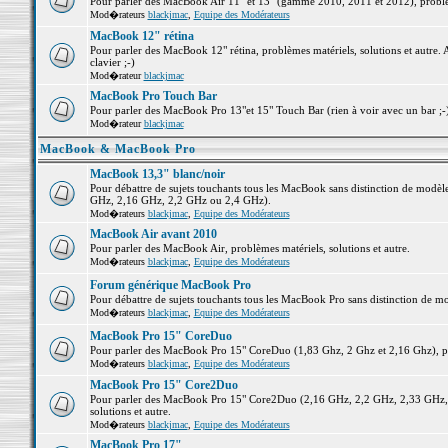
Pour parler des MacBook Air 11" et 13" (gamme 2010, 2011 et 2012), problème
Mod�rateurs
blackjmac
,
Equipe des Modérateurs
MacBook 12" rétina
Pour parler des MacBook 12" rétina, problèmes matériels, solutions et autre. 
clavier ;-)
Mod�rateur
blackjmac
MacBook Pro Touch Bar
Pour parler des MacBook Pro 13"et 15" Touch Bar (rien à voir avec un bar ;-) 
Mod�rateur
blackjmac
MacBook & MacBook Pro
MacBook 13,3" blanc/noir
Pour débattre de sujets touchants tous les MacBook sans distinction de mo
GHz, 2,16 GHz, 2,2 GHz ou 2,4 GHz).
Mod�rateurs
blackjmac
,
Equipe des Modérateurs
MacBook Air avant 2010
Pour parler des MacBook Air, problèmes matériels, solutions et autre.
Mod�rateurs
blackjmac
,
Equipe des Modérateurs
Forum générique MacBook Pro
Pour débattre de sujets touchants tous les MacBook Pro sans distinction de mo
Mod�rateurs
blackjmac
,
Equipe des Modérateurs
MacBook Pro 15" CoreDuo
Pour parler des MacBook Pro 15" CoreDuo (1,83 Ghz, 2 Ghz et 2,16 Ghz), pro
Mod�rateurs
blackjmac
,
Equipe des Modérateurs
MacBook Pro 15" Core2Duo
Pour parler des MacBook Pro 15" Core2Duo (2,16 GHz, 2,2 GHz, 2,33 GHz, 
solutions et autre.
Mod�rateurs
blackjmac
,
Equipe des Modérateurs
MacBook Pro 17"