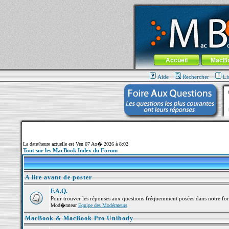
MacBook-fr.com : 100% Apple... 100% nom
Aller au contenu
-
Aller au menu 
Menu général
Accueil
MacB
Aide
Rechercher
Li
La date/heure actuelle est Ven 07 Ao� 2026 à 8:02
Tout sur les MacBook Index du Forum
A lire avant de poster
F.A.Q.
Pour trouver les réponses aux questions fréquemment posées dans notre fo
Mod�rateur
Equipe des Modérateurs
MacBook & MacBook Pro Unibody