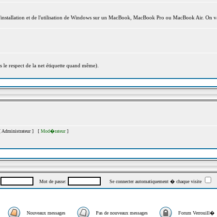
l'installation et de l'utilisation de Windows sur un MacBook, MacBook Pro ou MacBook Air. On va
s le respect de la net étiquette quand même).
[
Administrateur
] [
Mod�rateur
]
:
Mot de passe:
Se connecter automatiquement � chaque visite
Nouveaux messages
Pas de nouveaux messages
Forum Verrouill�