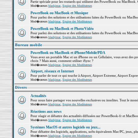
Partie spéciale pour les routards qui utilisent des PowerBook ou MacBook. Co
Mod�rateurs
blackjmac
,
Equipe des Modérateurs
PowerBook ou MacBook et Musique
Pour parlez des solutions et des utilisations faites du PowerBook ou MacB
Mod�rateurs
blackjmac
,
Equipe des Modérateurs
PowerBook ou MacBook et Photo/Vidéo
Pour parlez des solutions et des utilisations faites du PowerBook ou MacBo
Mod�rateurs
blackjmac
,
Equipe des Modérateurs
Bureau mobile
PowerBook ou MacBook et iPhone/Mobile/PDA
Vous avez un portable Mac et un iPhone ou un Cellulaire, vous avez des probl
choix ? Mais aussi, comment utiliser iSync ?
Mod�rateurs
blackjmac
,
Equipe des Modérateurs
Airport, réseaux et Internet
Pour parler de tout ce qui touche à Airport, Airport Extreme, Airport Express 
Mod�rateurs
blackjmac
,
Equipe des Modérateurs
Divers
Actualités
Pour nous faire partager vos nouvelles exclusives ou insolites. Tout le monde 
Mod�rateurs
blackjmac
,
Equipe des Modérateurs
Réactions aux news
Pour réagir et débattre des actualités diffusées sur PowerBook-fr et MacBoo
Mod�rateurs
blackjmac
,
Equipe des Modérateurs
Systèmes MacOS et autres logiciels ou jeux...
Pour débattre des logiciels, applications, softs équivalents Mac/PC, jeux, plu
Mod�rateurs
blackjmac
,
Equipe des Modérateurs