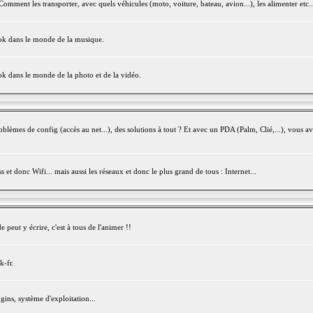
mment les transporter, avec quels véhicules (moto, voiture, bateau, avion...), les alimenter etc..
ook dans le monde de la musique.
ok dans le monde de la photo et de la vidéo.
èmes de config (accès au net...), des solutions à tout ? Et avec un PDA (Palm, Clié,...), vous av
et donc Wifi... mais aussi les réseaux et donc le plus grand de tous : Internet...
peut y écrire, c'est à tous de l'animer !!
k-fr.
gins, système d'exploitation...