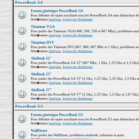
PowerBook G4
Forum générique PowerBook G4
Pour débattre de sujets touchants tous les PowerBook G4 sans distinction d
Mod�rateurs
blackjmac
,
Equipe des Modérateurs
Titanium VGA
Pour parler des Titanium VGA (400, 500, 550 et 667 Mhz), problèmes matéri
Mod�rateurs
blackjmac
,
Equipe des Modérateurs
Titanium DVI
Pour parler des Titanium DVI (667, 800, 867 Mhz et 1 Ghz), problèmes matér
Mod�rateurs
blackjmac
,
Equipe des Modérateurs
AluBook 12"
Pour parler des PowerBook G4 12" (867 Mhz, 1 Ghz, 1,33 Ghz et 1,5 Ghz), p
Mod�rateurs
blackjmac
,
Equipe des Modérateurs
AluBook 15"
Pour parler des PowerBook G4 15" (1 Ghz, 1,25 Ghz, 1,33 Ghz, 1,5 Ghz et 1
Mod�rateurs
blackjmac
,
Equipe des Modérateurs
AluBook 17"
Pour parler des PowerBook G4 17" (1 Ghz, 1,33 Ghz, 1,5 Ghz et 1,67 Ghz), 
Mod�rateurs
blackjmac
,
Equipe des Modérateurs
PowerBook G3
Forum générique PowerBook G3
Pour débattre de sujets touchants tous les PowerBook G3 sans distinction d
Mod�rateurs
blackjmac
,
Equipe des Modérateurs
WallStreet
Pour parler des WallStreet, problèmes matériels, solutions et autre.