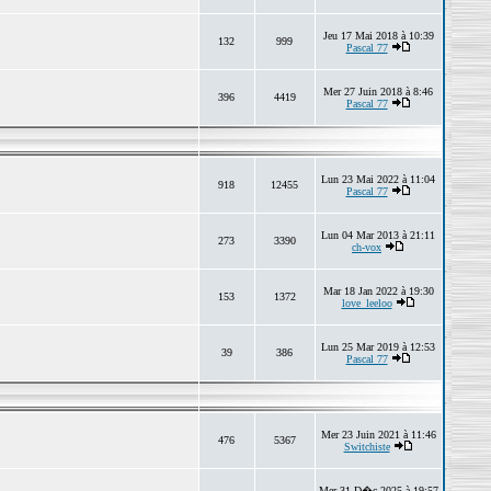
Jeu 17 Mai 2018 à 10:39
132
999
Pascal 77
Mer 27 Juin 2018 à 8:46
396
4419
Pascal 77
Lun 23 Mai 2022 à 11:04
918
12455
Pascal 77
Lun 04 Mar 2013 à 21:11
273
3390
ch-vox
Mar 18 Jan 2022 à 19:30
153
1372
love_leeloo
Lun 25 Mar 2019 à 12:53
39
386
Pascal 77
Mer 23 Juin 2021 à 11:46
476
5367
Switchiste
Mer 31 D�c 2025 à 19:57