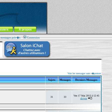
ssiers
À propos
s messages priv�s
Connexion
Voir les messages sans r�ponses
Sujets
Messages
Derniers Messages
Ven 17 Mai 2013 à 12:45
31
33
ch-vox