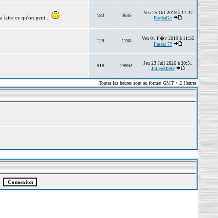
Ven 25 Oct 2019 à 17:37
183
3635
 faire ce qu'on peut...
RaphaGn
Ven 01 F�v 2019 à 11:35
129
1780
Pascal 77
Jeu 23 Juil 2026 à 20:51
918
29992
JulienM993
Toutes les heures sont au format GMT + 2 Heures