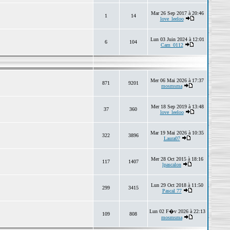
Mar 26 Sep 2017 à 20:46
1
14
love_leeloo
Lun 03 Juin 2024 à 12:01
6
104
Cam_0112
Mer 06 Mai 2026 à 17:37
871
9201
mosmsma
Mer 18 Sep 2019 à 13:48
37
360
love_leeloo
Mar 19 Mai 2026 à 10:35
322
3896
Laura07
Mer 28 Oct 2015 à 18:16
117
1407
lpascalon
Lun 29 Oct 2018 à 11:50
299
3415
Pascal 77
Lun 02 F�v 2026 à 22:13
109
808
mosmsma