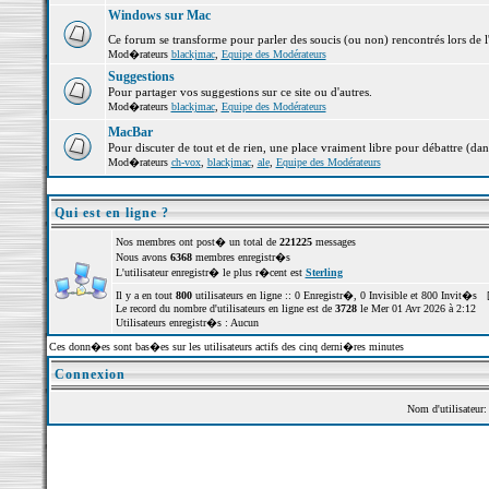
Windows sur Mac
Ce forum se transforme pour parler des soucis (ou non) rencontrés lors de 
Mod�rateurs
blackjmac
,
Equipe des Modérateurs
Suggestions
Pour partager vos suggestions sur ce site ou d'autres.
Mod�rateurs
blackjmac
,
Equipe des Modérateurs
MacBar
Pour discuter de tout et de rien, une place vraiment libre pour débattre (dan
Mod�rateurs
ch-vox
,
blackjmac
,
ale
,
Equipe des Modérateurs
Qui est en ligne ?
Nos membres ont post� un total de
221225
messages
Nous avons
6368
membres enregistr�s
L'utilisateur enregistr� le plus r�cent est
Sterling
Il y a en tout
800
utilisateurs en ligne :: 0 Enregistr�, 0 Invisible et 800 Invit�s 
Le record du nombre d'utilisateurs en ligne est de
3728
le Mer 01 Avr 2026 à 2:12
Utilisateurs enregistr�s : Aucun
Ces donn�es sont bas�es sur les utilisateurs actifs des cinq derni�res minutes
Connexion
Nom d'utilisateur