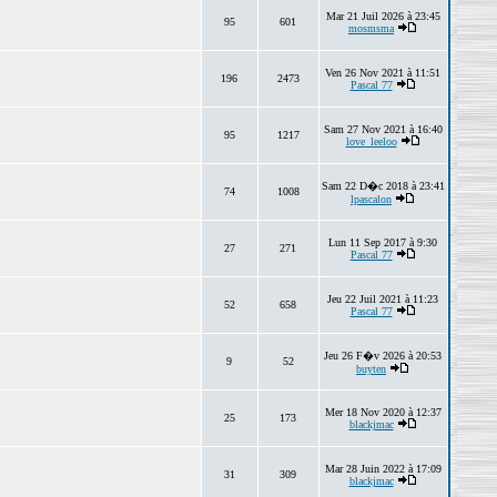
Mar 21 Juil 2026 à 23:45
95
601
mosmsma
Ven 26 Nov 2021 à 11:51
196
2473
Pascal 77
Sam 27 Nov 2021 à 16:40
95
1217
love_leeloo
Sam 22 D�c 2018 à 23:41
74
1008
lpascalon
Lun 11 Sep 2017 à 9:30
27
271
Pascal 77
Jeu 22 Juil 2021 à 11:23
52
658
Pascal 77
Jeu 26 F�v 2026 à 20:53
9
52
buyten
Mer 18 Nov 2020 à 12:37
25
173
blackjmac
Mar 28 Juin 2022 à 17:09
31
309
blackjmac