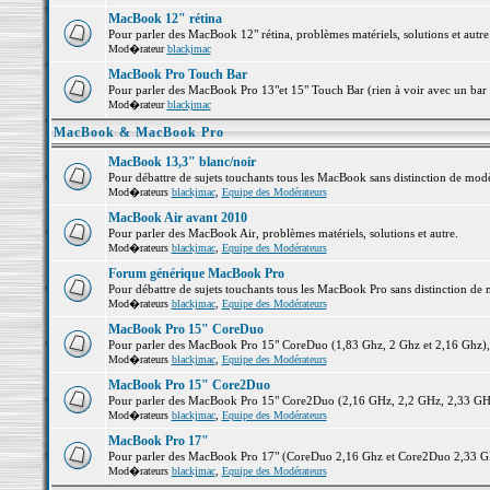
MacBook 12" rétina
Pour parler des MacBook 12" rétina, problèmes matériels, solutions et autre.
Mod�rateur
blackjmac
MacBook Pro Touch Bar
Pour parler des MacBook Pro 13"et 15" Touch Bar (rien à voir avec un bar ;-
Mod�rateur
blackjmac
MacBook & MacBook Pro
MacBook 13,3" blanc/noir
Pour débattre de sujets touchants tous les MacBook sans distinction de 
Mod�rateurs
blackjmac
,
Equipe des Modérateurs
MacBook Air avant 2010
Pour parler des MacBook Air, problèmes matériels, solutions et autre.
Mod�rateurs
blackjmac
,
Equipe des Modérateurs
Forum générique MacBook Pro
Pour débattre de sujets touchants tous les MacBook Pro sans distinction de 
Mod�rateurs
blackjmac
,
Equipe des Modérateurs
MacBook Pro 15" CoreDuo
Pour parler des MacBook Pro 15" CoreDuo (1,83 Ghz, 2 Ghz et 2,16 Ghz), pr
Mod�rateurs
blackjmac
,
Equipe des Modérateurs
MacBook Pro 15" Core2Duo
Pour parler des MacBook Pro 15" Core2Duo (2,16 GHz, 2,2 GHz, 2,33 GHz, 
Mod�rateurs
blackjmac
,
Equipe des Modérateurs
MacBook Pro 17"
Pour parler des MacBook Pro 17" (CoreDuo 2,16 Ghz et Core2Duo 2,33 GHz 
Mod�rateurs
blackjmac
,
Equipe des Modérateurs