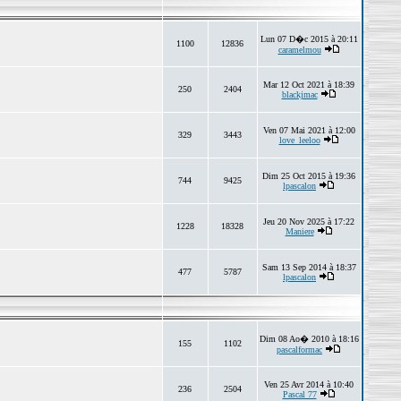
Lun 07 D�c 2015 à 20:11
1100
12836
caramelmou
Mar 12 Oct 2021 à 18:39
250
2404
blackjmac
Ven 07 Mai 2021 à 12:00
329
3443
love_leeloo
Dim 25 Oct 2015 à 19:36
744
9425
lpascalon
Jeu 20 Nov 2025 à 17:22
1228
18328
Maniere
Sam 13 Sep 2014 à 18:37
477
5787
lpascalon
Dim 08 Ao� 2010 à 18:16
155
1102
pascalformac
Ven 25 Avr 2014 à 10:40
236
2504
Pascal 77