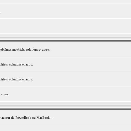
.
blèmes matériels, solutions et autre.
els, solutions et autre.
els, solutions et autre.
 autre.
avite autour du PowerBook ou MacBook...