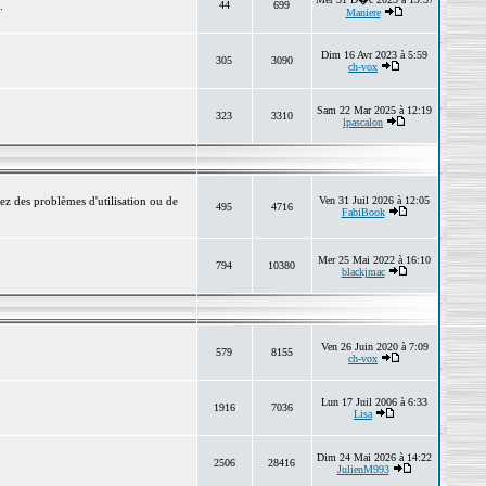
.
44
699
Maniere
Dim 16 Avr 2023 à 5:59
305
3090
ch-vox
Sam 22 Mar 2025 à 12:19
323
3310
lpascalon
ez des problèmes d'utilisation ou de
Ven 31 Juil 2026 à 12:05
495
4716
FabiBook
Mer 25 Mai 2022 à 16:10
794
10380
blackjmac
Ven 26 Juin 2020 à 7:09
579
8155
ch-vox
Lun 17 Juil 2006 à 6:33
1916
7036
Lisa
Dim 24 Mai 2026 à 14:22
2506
28416
JulienM993