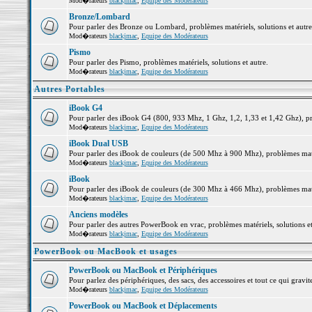
Mod�rateurs
blackjmac
,
Equipe des Modérateurs
Bronze/Lombard
Pour parler des Bronze ou Lombard, problèmes matériels, solutions et autre
Mod�rateurs
blackjmac
,
Equipe des Modérateurs
Pismo
Pour parler des Pismo, problèmes matériels, solutions et autre.
Mod�rateurs
blackjmac
,
Equipe des Modérateurs
Autres Portables
iBook G4
Pour parler des iBook G4 (800, 933 Mhz, 1 Ghz, 1,2, 1,33 et 1,42 Ghz), pro
Mod�rateurs
blackjmac
,
Equipe des Modérateurs
iBook Dual USB
Pour parler des iBook de couleurs (de 500 Mhz à 900 Mhz), problèmes matéri
Mod�rateurs
blackjmac
,
Equipe des Modérateurs
iBook
Pour parler des iBook de couleurs (de 300 Mhz à 466 Mhz), problèmes matéri
Mod�rateurs
blackjmac
,
Equipe des Modérateurs
Anciens modèles
Pour parler des autres PowerBook en vrac, problèmes matériels, solutions et
Mod�rateurs
blackjmac
,
Equipe des Modérateurs
PowerBook ou MacBook et usages
PowerBook ou MacBook et Périphériques
Pour parlez des périphériques, des sacs, des accessoires et tout ce qui gr
Mod�rateurs
blackjmac
,
Equipe des Modérateurs
PowerBook ou MacBook et Déplacements