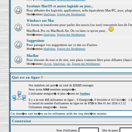
Systèmes MacOS et autres logiciels ou jeux...
Pour débattre des logiciels, applications, softs équivalents Mac/PC, jeux, plugi
Mod�rateurs
blackjmac
,
Equipe des Modérateurs
Windows sur Mac
Ce forum se transforme pour parler des soucis (ou non) rencontrés lors de l'i
MacBook Pro ou MacBook Air. On va faire ce qu'on peut...
Mod�rateurs
blackjmac
,
Equipe des Modérateurs
Suggestions
Pour partager vos suggestions sur ce site ou d'autres.
Mod�rateurs
blackjmac
,
Equipe des Modérateurs
MacBar
Pour discuter de tout et de rien, une place vraiment libre pour débattre (dans 
Mod�rateurs
ch-vox
,
blackjmac
,
ale
,
Equipe des Modérateurs
Qui est en ligne ?
Nos membres ont post� un total de
221225
messages
Nous avons
6368
membres enregistr�s
L'utilisateur enregistr� le plus r�cent est
Sterling
Il y a en tout
413
utilisateurs en ligne :: 0 Enregistr�, 0 Invisible et 413 Invit�s [
A
Le record du nombre d'utilisateurs en ligne est de
3728
le Mer 01 Avr 2026 à 2:12
Utilisateurs enregistr�s : Aucun
Ces donn�es sont bas�es sur les utilisateurs actifs des cinq derni�res minutes
Connexion
Nom d'utilisateur:
Mot de passe: