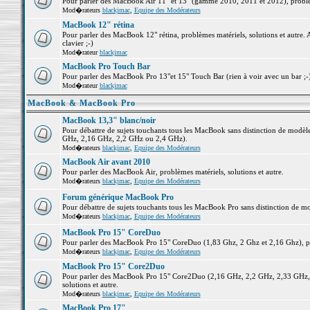
Pour parler des MacBook Air 11" et 13" (gamme 2010, 2011 et 2012), problème
Mod�rateurs
blackjmac
,
Equipe des Modérateurs
MacBook 12" rétina
Pour parler des MacBook 12" rétina, problèmes matériels, solutions et autre. 
clavier ;-)
Mod�rateur
blackjmac
MacBook Pro Touch Bar
Pour parler des MacBook Pro 13"et 15" Touch Bar (rien à voir avec un bar ;-) 
Mod�rateur
blackjmac
MacBook & MacBook Pro
MacBook 13,3" blanc/noir
Pour débattre de sujets touchants tous les MacBook sans distinction de mo
GHz, 2,16 GHz, 2,2 GHz ou 2,4 GHz).
Mod�rateurs
blackjmac
,
Equipe des Modérateurs
MacBook Air avant 2010
Pour parler des MacBook Air, problèmes matériels, solutions et autre.
Mod�rateurs
blackjmac
,
Equipe des Modérateurs
Forum générique MacBook Pro
Pour débattre de sujets touchants tous les MacBook Pro sans distinction de mo
Mod�rateurs
blackjmac
,
Equipe des Modérateurs
MacBook Pro 15" CoreDuo
Pour parler des MacBook Pro 15" CoreDuo (1,83 Ghz, 2 Ghz et 2,16 Ghz), pro
Mod�rateurs
blackjmac
,
Equipe des Modérateurs
MacBook Pro 15" Core2Duo
Pour parler des MacBook Pro 15" Core2Duo (2,16 GHz, 2,2 GHz, 2,33 GHz, 
solutions et autre.
Mod�rateurs
blackjmac
,
Equipe des Modérateurs
MacBook Pro 17"