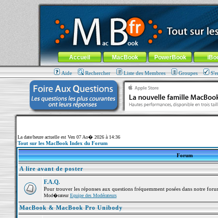
MacBook-fr.com : 100% Apple... 100% nomade !
Aller au contenu
-
Aller au menu général
-
Aller au menu de la
Menu général
Accueil
MacBook
PowerBook
iBo
Aide
Rechercher
Liste des Membres
Groupes
S'e
La date/heure actuelle est Ven 07 Ao� 2026 à 14:36
Tout sur les MacBook Index du Forum
Forum
A lire avant de poster
F.A.Q.
Pour trouver les réponses aux questions fréquemment posées dans notre foru
Mod�rateur
Equipe des Modérateurs
MacBook & MacBook Pro Unibody