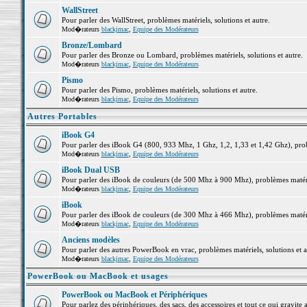
WallStreet
Pour parler des WallStreet, problèmes matériels, solutions et autre.
Mod�rateurs
blackjmac
,
Equipe des Modérateurs
Bronze/Lombard
Pour parler des Bronze ou Lombard, problèmes matériels, solutions et autre.
Mod�rateurs
blackjmac
,
Equipe des Modérateurs
Pismo
Pour parler des Pismo, problèmes matériels, solutions et autre.
Mod�rateurs
blackjmac
,
Equipe des Modérateurs
Autres Portables
iBook G4
Pour parler des iBook G4 (800, 933 Mhz, 1 Ghz, 1,2, 1,33 et 1,42 Ghz), probl
Mod�rateurs
blackjmac
,
Equipe des Modérateurs
iBook Dual USB
Pour parler des iBook de couleurs (de 500 Mhz à 900 Mhz), problèmes matériel
Mod�rateurs
blackjmac
,
Equipe des Modérateurs
iBook
Pour parler des iBook de couleurs (de 300 Mhz à 466 Mhz), problèmes matériel
Mod�rateurs
blackjmac
,
Equipe des Modérateurs
Anciens modèles
Pour parler des autres PowerBook en vrac, problèmes matériels, solutions et a
Mod�rateurs
blackjmac
,
Equipe des Modérateurs
PowerBook ou MacBook et usages
PowerBook ou MacBook et Périphériques
Pour parlez des périphériques, des sacs, des accessoires et tout ce qui grav