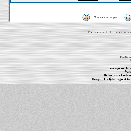
Nouveaux messages
Pour soutenir le développement du
Powered b
T
www.powerboo
Vers
Rédaction :
Ludovi
Design :
Ga�l
- Logo et te
Informations :
PowerBook
-
MacBook Pro
-
i