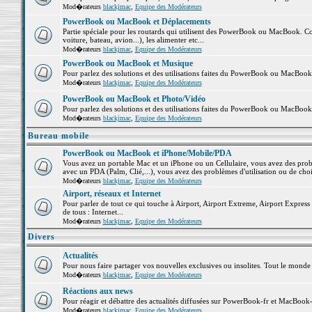
Mod�rateurs
blackjmac
,
Equipe des Modérateurs
PowerBook ou MacBook et Déplacements
Partie spéciale pour les routards qui utilisent des PowerBook ou MacBook. Co
voiture, bateau, avion...), les alimenter etc...
Mod�rateurs
blackjmac
,
Equipe des Modérateurs
PowerBook ou MacBook et Musique
Pour parlez des solutions et des utilisations faites du PowerBook ou MacBoo
Mod�rateurs
blackjmac
,
Equipe des Modérateurs
PowerBook ou MacBook et Photo/Vidéo
Pour parlez des solutions et des utilisations faites du PowerBook ou MacBook
Mod�rateurs
blackjmac
,
Equipe des Modérateurs
Bureau mobile
PowerBook ou MacBook et iPhone/Mobile/PDA
Vous avez un portable Mac et un iPhone ou un Cellulaire, vous avez des problè
avec un PDA (Palm, Clié,...), vous avez des problèmes d'utilisation ou de cho
Mod�rateurs
blackjmac
,
Equipe des Modérateurs
Airport, réseaux et Internet
Pour parler de tout ce qui touche à Airport, Airport Extreme, Airport Express e
de tous : Internet...
Mod�rateurs
blackjmac
,
Equipe des Modérateurs
Divers
Actualités
Pour nous faire partager vos nouvelles exclusives ou insolites. Tout le monde pe
Mod�rateurs
blackjmac
,
Equipe des Modérateurs
Réactions aux news
Pour réagir et débattre des actualités diffusées sur PowerBook-fr et MacBook-
Mod�rateurs
blackjmac
,
Equipe des Modérateurs