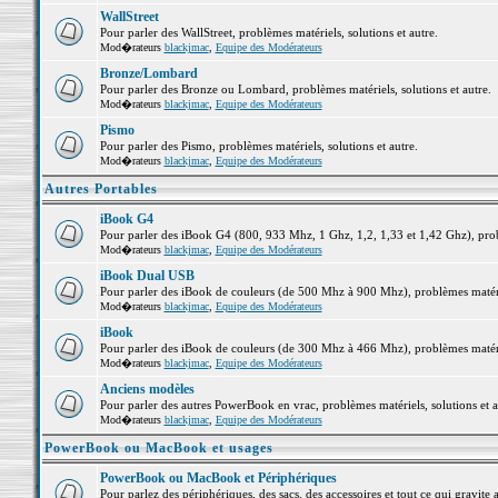
WallStreet
Pour parler des WallStreet, problèmes matériels, solutions et autre.
Mod�rateurs
blackjmac
,
Equipe des Modérateurs
Bronze/Lombard
Pour parler des Bronze ou Lombard, problèmes matériels, solutions et autre.
Mod�rateurs
blackjmac
,
Equipe des Modérateurs
Pismo
Pour parler des Pismo, problèmes matériels, solutions et autre.
Mod�rateurs
blackjmac
,
Equipe des Modérateurs
Autres Portables
iBook G4
Pour parler des iBook G4 (800, 933 Mhz, 1 Ghz, 1,2, 1,33 et 1,42 Ghz), probl
Mod�rateurs
blackjmac
,
Equipe des Modérateurs
iBook Dual USB
Pour parler des iBook de couleurs (de 500 Mhz à 900 Mhz), problèmes matériel
Mod�rateurs
blackjmac
,
Equipe des Modérateurs
iBook
Pour parler des iBook de couleurs (de 300 Mhz à 466 Mhz), problèmes matériel
Mod�rateurs
blackjmac
,
Equipe des Modérateurs
Anciens modèles
Pour parler des autres PowerBook en vrac, problèmes matériels, solutions et a
Mod�rateurs
blackjmac
,
Equipe des Modérateurs
PowerBook ou MacBook et usages
PowerBook ou MacBook et Périphériques
Pour parlez des périphériques, des sacs, des accessoires et tout ce qui grav