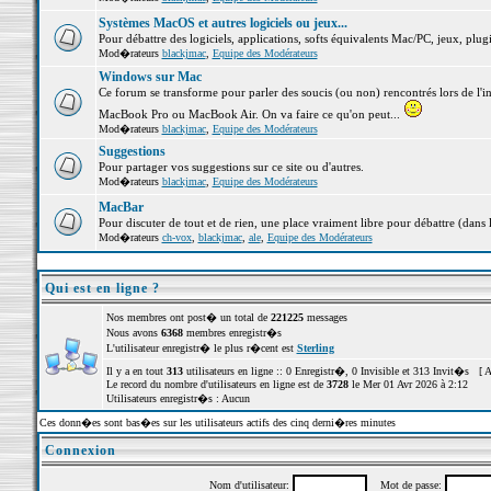
Systèmes MacOS et autres logiciels ou jeux...
Pour débattre des logiciels, applications, softs équivalents Mac/PC, jeux, plugi
Mod�rateurs
blackjmac
,
Equipe des Modérateurs
Windows sur Mac
Ce forum se transforme pour parler des soucis (ou non) rencontrés lors de l'i
MacBook Pro ou MacBook Air. On va faire ce qu'on peut...
Mod�rateurs
blackjmac
,
Equipe des Modérateurs
Suggestions
Pour partager vos suggestions sur ce site ou d'autres.
Mod�rateurs
blackjmac
,
Equipe des Modérateurs
MacBar
Pour discuter de tout et de rien, une place vraiment libre pour débattre (dans 
Mod�rateurs
ch-vox
,
blackjmac
,
ale
,
Equipe des Modérateurs
Qui est en ligne ?
Nos membres ont post� un total de
221225
messages
Nous avons
6368
membres enregistr�s
L'utilisateur enregistr� le plus r�cent est
Sterling
Il y a en tout
313
utilisateurs en ligne :: 0 Enregistr�, 0 Invisible et 313 Invit�s [
A
Le record du nombre d'utilisateurs en ligne est de
3728
le Mer 01 Avr 2026 à 2:12
Utilisateurs enregistr�s : Aucun
Ces donn�es sont bas�es sur les utilisateurs actifs des cinq derni�res minutes
Connexion
Nom d'utilisateur:
Mot de passe: