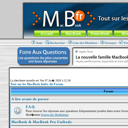
MacBook-fr.com : 100% Apple... 100% nomade !
Aller au contenu
-
Aller au menu général
-
Aller au menu de la
Menu général
Accueil
MacBook
PowerBook
iBo
Aide
Rechercher
Liste des Membres
Groupes
S'e
La date/heure actuelle est Ven 07 Ao� 2026 à 12:36
Tout sur les MacBook Index du Forum
Forum
A lire avant de poster
F.A.Q.
Pour trouver les réponses aux questions fréquemment posées dans notre foru
Mod�rateur
Equipe des Modérateurs
MacBook & MacBook Pro Unibody