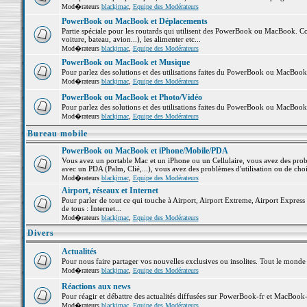
Mod�rateurs
blackjmac
,
Equipe des Modérateurs
PowerBook ou MacBook et Déplacements
Partie spéciale pour les routards qui utilisent des PowerBook ou MacBook. Co
voiture, bateau, avion...), les alimenter etc...
Mod�rateurs
blackjmac
,
Equipe des Modérateurs
PowerBook ou MacBook et Musique
Pour parlez des solutions et des utilisations faites du PowerBook ou MacBoo
Mod�rateurs
blackjmac
,
Equipe des Modérateurs
PowerBook ou MacBook et Photo/Vidéo
Pour parlez des solutions et des utilisations faites du PowerBook ou MacBook
Mod�rateurs
blackjmac
,
Equipe des Modérateurs
Bureau mobile
PowerBook ou MacBook et iPhone/Mobile/PDA
Vous avez un portable Mac et un iPhone ou un Cellulaire, vous avez des problè
avec un PDA (Palm, Clié,...), vous avez des problèmes d'utilisation ou de cho
Mod�rateurs
blackjmac
,
Equipe des Modérateurs
Airport, réseaux et Internet
Pour parler de tout ce qui touche à Airport, Airport Extreme, Airport Express e
de tous : Internet...
Mod�rateurs
blackjmac
,
Equipe des Modérateurs
Divers
Actualités
Pour nous faire partager vos nouvelles exclusives ou insolites. Tout le monde pe
Mod�rateurs
blackjmac
,
Equipe des Modérateurs
Réactions aux news
Pour réagir et débattre des actualités diffusées sur PowerBook-fr et MacBook-
Mod�rateurs
blackjmac
,
Equipe des Modérateurs