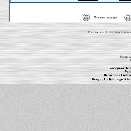
Nouveaux messages
Pour soutenir le développement du
Powered b
T
www.powerboo
Vers
Rédaction :
Ludovi
Design :
Ga�l
- Logo et te
Informations :
PowerBook
-
MacBook Pro
-
i