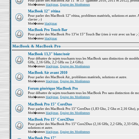
Pour parler des MacBook Air 11" et 13" (gamme 2010, 2011 et 2012), problème
Mod�rateurs
blackjmac
,
Equipe des Modérateurs
MacBook 12" rétina
Pour parler des MacBook 12" rétina, problèmes matériels, solutions et autre. 
clavier ;-)
Mod�rateur
blackjmac
MacBook Pro Touch Bar
Pour parler des MacBook Pro 13"et 15" Touch Bar (rien à voir avec un bar ;-) 
Mod�rateur
blackjmac
MacBook & MacBook Pro
MacBook 13,3" blanc/noir
Pour débattre de sujets touchants tous les MacBook sans distinction de mo
GHz, 2,16 GHz, 2,2 GHz ou 2,4 GHz).
Mod�rateurs
blackjmac
,
Equipe des Modérateurs
MacBook Air avant 2010
Pour parler des MacBook Air, problèmes matériels, solutions et autre.
Mod�rateurs
blackjmac
,
Equipe des Modérateurs
Forum générique MacBook Pro
Pour débattre de sujets touchants tous les MacBook Pro sans distinction de mo
Mod�rateurs
blackjmac
,
Equipe des Modérateurs
MacBook Pro 15" CoreDuo
Pour parler des MacBook Pro 15" CoreDuo (1,83 Ghz, 2 Ghz et 2,16 Ghz), pro
Mod�rateurs
blackjmac
,
Equipe des Modérateurs
MacBook Pro 15" Core2Duo
Pour parler des MacBook Pro 15" Core2Duo (2,16 GHz, 2,2 GHz, 2,33 GHz, 
solutions et autre.
Mod�rateurs
blackjmac
,
Equipe des Modérateurs
MacBook Pro 17"