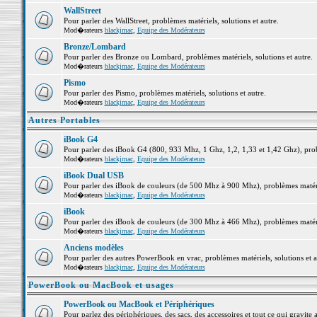
WallStreet
Pour parler des WallStreet, problèmes matériels, solutions et autre.
Mod�rateurs
blackjmac
,
Equipe des Modérateurs
Bronze/Lombard
Pour parler des Bronze ou Lombard, problèmes matériels, solutions et autre.
Mod�rateurs
blackjmac
,
Equipe des Modérateurs
Pismo
Pour parler des Pismo, problèmes matériels, solutions et autre.
Mod�rateurs
blackjmac
,
Equipe des Modérateurs
Autres Portables
iBook G4
Pour parler des iBook G4 (800, 933 Mhz, 1 Ghz, 1,2, 1,33 et 1,42 Ghz), probl
Mod�rateurs
blackjmac
,
Equipe des Modérateurs
iBook Dual USB
Pour parler des iBook de couleurs (de 500 Mhz à 900 Mhz), problèmes matériel
Mod�rateurs
blackjmac
,
Equipe des Modérateurs
iBook
Pour parler des iBook de couleurs (de 300 Mhz à 466 Mhz), problèmes matériel
Mod�rateurs
blackjmac
,
Equipe des Modérateurs
Anciens modèles
Pour parler des autres PowerBook en vrac, problèmes matériels, solutions et a
Mod�rateurs
blackjmac
,
Equipe des Modérateurs
PowerBook ou MacBook et usages
PowerBook ou MacBook et Périphériques
Pour parlez des périphériques, des sacs, des accessoires et tout ce qui grav