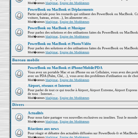
Mod�rateurs
blackjmac
,
Equipe des Modérateurs
PowerBook ou MacBook et Déplacements
Partie spéciale pour les routards qui utilisent des PowerBook ou MacBook. Co
voiture, bateau, avion...), les alimenter etc...
Mod�rateurs
blackjmac
,
Equipe des Modérateurs
PowerBook ou MacBook et Musique
Pour parlez des solutions et des utilisations faites du PowerBook ou MacBoo
Mod�rateurs
blackjmac
,
Equipe des Modérateurs
PowerBook ou MacBook et Photo/Vidéo
Pour parlez des solutions et des utilisations faites du PowerBook ou MacBook
Mod�rateurs
blackjmac
,
Equipe des Modérateurs
Bureau mobile
PowerBook ou MacBook et iPhone/Mobile/PDA
Vous avez un portable Mac et un iPhone ou un Cellulaire, vous avez des problè
avec un PDA (Palm, Clié,...), vous avez des problèmes d'utilisation ou de cho
Mod�rateurs
blackjmac
,
Equipe des Modérateurs
Airport, réseaux et Internet
Pour parler de tout ce qui touche à Airport, Airport Extreme, Airport Express e
de tous : Internet...
Mod�rateurs
blackjmac
,
Equipe des Modérateurs
Divers
Actualités
Pour nous faire partager vos nouvelles exclusives ou insolites. Tout le monde pe
Mod�rateurs
blackjmac
,
Equipe des Modérateurs
Réactions aux news
Pour réagir et débattre des actualités diffusées sur PowerBook-fr et MacBook-
Mod�rateurs
blackjmac
,
Equipe des Modérateurs