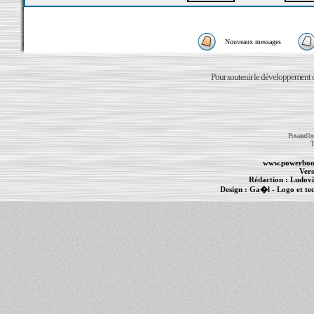
Nouveaux messages
Pour soutenir le développement du
Powered b
T
www.powerboo
Vers
Rédaction :
Ludovi
Design :
Ga�l
- Logo et te
Informations :
PowerBook
-
MacBook Pro
-
i