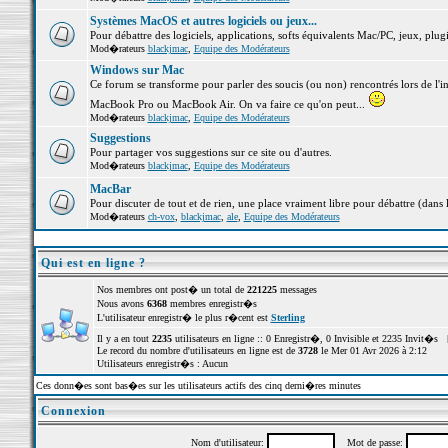
Systèmes MacOS et autres logiciels ou jeux...
Pour débattre des logiciels, applications, softs équivalents Mac/PC, jeux, plugi
Mod�rateurs
blackjmac
,
Equipe des Modérateurs
Windows sur Mac
Ce forum se transforme pour parler des soucis (ou non) rencontrés lors de l'i
MacBook Pro ou MacBook Air. On va faire ce qu'on peut...
Mod�rateurs
blackjmac
,
Equipe des Modérateurs
Suggestions
Pour partager vos suggestions sur ce site ou d'autres.
Mod�rateurs
blackjmac
,
Equipe des Modérateurs
MacBar
Pour discuter de tout et de rien, une place vraiment libre pour débattre (dans 
Mod�rateurs
ch-vox
,
blackjmac
,
ale
,
Equipe des Modérateurs
Qui est en ligne ?
Nos membres ont post� un total de
221225
messages
Nous avons
6368
membres enregistr�s
L'utilisateur enregistr� le plus r�cent est
Sterling
Il y a en tout
2235
utilisateurs en ligne :: 0 Enregistr�, 0 Invisible et 2235 Invit�s 
Le record du nombre d'utilisateurs en ligne est de
3728
le Mer 01 Avr 2026 à 2:12
Utilisateurs enregistr�s : Aucun
Ces donn�es sont bas�es sur les utilisateurs actifs des cinq derni�res minutes
Connexion
Nom d'utilisateur:
Mot de passe: