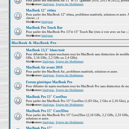
Pour parler des MacBook Air 11" et 13" (gamme 2010, 2011 et 2012), problème
Mod�rateurs
blackjmac
,
Equipe des Modérateurs
MacBook 12" rétina
Pour parler des MacBook 12" rétina, problèmes matériels, solutions et autre. 
clavier ;-)
Mod�rateur
blackjmac
MacBook Pro Touch Bar
Pour parler des MacBook Pro 13"et 15" Touch Bar (rien à voir avec un bar ;-) 
Mod�rateur
blackjmac
MacBook & MacBook Pro
MacBook 13,3" blanc/noir
Pour débattre de sujets touchants tous les MacBook sans distinction de mo
GHz, 2,16 GHz, 2,2 GHz ou 2,4 GHz).
Mod�rateurs
blackjmac
,
Equipe des Modérateurs
MacBook Air avant 2010
Pour parler des MacBook Air, problèmes matériels, solutions et autre.
Mod�rateurs
blackjmac
,
Equipe des Modérateurs
Forum générique MacBook Pro
Pour débattre de sujets touchants tous les MacBook Pro sans distinction de mo
Mod�rateurs
blackjmac
,
Equipe des Modérateurs
MacBook Pro 15" CoreDuo
Pour parler des MacBook Pro 15" CoreDuo (1,83 Ghz, 2 Ghz et 2,16 Ghz), pro
Mod�rateurs
blackjmac
,
Equipe des Modérateurs
MacBook Pro 15" Core2Duo
Pour parler des MacBook Pro 15" Core2Duo (2,16 GHz, 2,2 GHz, 2,33 GHz, 
solutions et autre.
Mod�rateurs
blackjmac
,
Equipe des Modérateurs
MacBook Pro 17"