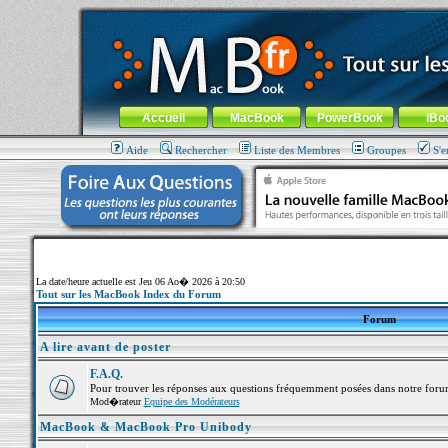
MacBook-fr.com : 100% Apple... 100% nomade !
Aller au contenu
-
Aller au menu général
-
Aller au menu de la
Menu général
Accueil
MacBook
PowerBook
iBo
Aide
Rechercher
Liste des Membres
Groupes
S'e
La date/heure actuelle est Jeu 06 Ao� 2026 à 20:50
Tout sur les MacBook Index du Forum
Forum
A lire avant de poster
F.A.Q.
Pour trouver les réponses aux questions fréquemment posées dans notre foru
Mod�rateur
Equipe des Modérateurs
MacBook & MacBook Pro Unibody