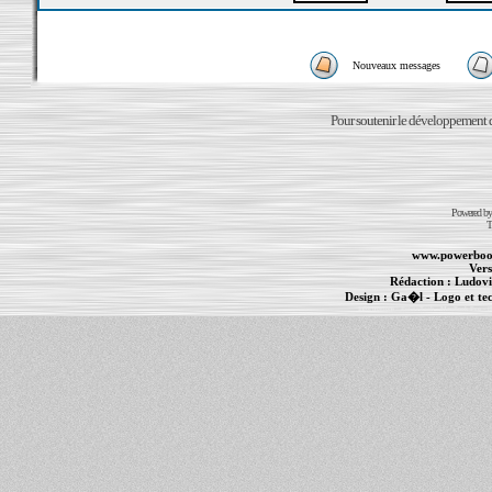
Nouveaux messages
Pour soutenir le développement du
Powered b
T
www.powerboo
Vers
Rédaction :
Ludovi
Design :
Ga�l
- Logo et te
Informations :
PowerBook
-
MacBook Pro
-
i