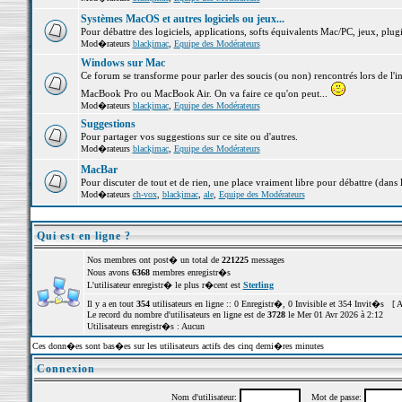
Systèmes MacOS et autres logiciels ou jeux...
Pour débattre des logiciels, applications, softs équivalents Mac/PC, jeux, plugi
Mod�rateurs
blackjmac
,
Equipe des Modérateurs
Windows sur Mac
Ce forum se transforme pour parler des soucis (ou non) rencontrés lors de l'i
MacBook Pro ou MacBook Air. On va faire ce qu'on peut...
Mod�rateurs
blackjmac
,
Equipe des Modérateurs
Suggestions
Pour partager vos suggestions sur ce site ou d'autres.
Mod�rateurs
blackjmac
,
Equipe des Modérateurs
MacBar
Pour discuter de tout et de rien, une place vraiment libre pour débattre (dans 
Mod�rateurs
ch-vox
,
blackjmac
,
ale
,
Equipe des Modérateurs
Qui est en ligne ?
Nos membres ont post� un total de
221225
messages
Nous avons
6368
membres enregistr�s
L'utilisateur enregistr� le plus r�cent est
Sterling
Il y a en tout
354
utilisateurs en ligne :: 0 Enregistr�, 0 Invisible et 354 Invit�s [
A
Le record du nombre d'utilisateurs en ligne est de
3728
le Mer 01 Avr 2026 à 2:12
Utilisateurs enregistr�s : Aucun
Ces donn�es sont bas�es sur les utilisateurs actifs des cinq derni�res minutes
Connexion
Nom d'utilisateur:
Mot de passe: