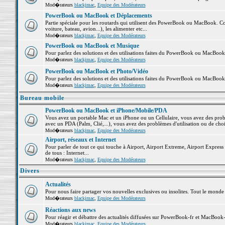
Mod�rateurs
blackjmac
,
Equipe des Modérateurs
PowerBook ou MacBook et Déplacements
Partie spéciale pour les routards qui utilisent des PowerBook ou MacBook. Co
voiture, bateau, avion...), les alimenter etc...
Mod�rateurs
blackjmac
,
Equipe des Modérateurs
PowerBook ou MacBook et Musique
Pour parlez des solutions et des utilisations faites du PowerBook ou MacBoo
Mod�rateurs
blackjmac
,
Equipe des Modérateurs
PowerBook ou MacBook et Photo/Vidéo
Pour parlez des solutions et des utilisations faites du PowerBook ou MacBook
Mod�rateurs
blackjmac
,
Equipe des Modérateurs
Bureau mobile
PowerBook ou MacBook et iPhone/Mobile/PDA
Vous avez un portable Mac et un iPhone ou un Cellulaire, vous avez des problè
avec un PDA (Palm, Clié,...), vous avez des problèmes d'utilisation ou de cho
Mod�rateurs
blackjmac
,
Equipe des Modérateurs
Airport, réseaux et Internet
Pour parler de tout ce qui touche à Airport, Airport Extreme, Airport Express e
de tous : Internet...
Mod�rateurs
blackjmac
,
Equipe des Modérateurs
Divers
Actualités
Pour nous faire partager vos nouvelles exclusives ou insolites. Tout le monde pe
Mod�rateurs
blackjmac
,
Equipe des Modérateurs
Réactions aux news
Pour réagir et débattre des actualités diffusées sur PowerBook-fr et MacBook-
Mod�rateurs
blackjmac
,
Equipe des Modérateurs