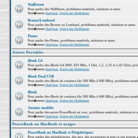
WallStreet
Pour parler des WallStreet, problèmes matériels, solutions et autre.
Mod�rateurs
blackjmac
,
Equipe des Modérateurs
Bronze/Lombard
Pour parler des Bronze ou Lombard, problèmes matériels, solutions et autre.
Mod�rateurs
blackjmac
,
Equipe des Modérateurs
Pismo
Pour parler des Pismo, problèmes matériels, solutions et autre.
Mod�rateurs
blackjmac
,
Equipe des Modérateurs
Autres Portables
iBook G4
Pour parler des iBook G4 (800, 933 Mhz, 1 Ghz, 1,2, 1,33 et 1,42 Ghz), probl
Mod�rateurs
blackjmac
,
Equipe des Modérateurs
iBook Dual USB
Pour parler des iBook de couleurs (de 500 Mhz à 900 Mhz), problèmes matériel
Mod�rateurs
blackjmac
,
Equipe des Modérateurs
iBook
Pour parler des iBook de couleurs (de 300 Mhz à 466 Mhz), problèmes matériel
Mod�rateurs
blackjmac
,
Equipe des Modérateurs
Anciens modèles
Pour parler des autres PowerBook en vrac, problèmes matériels, solutions et a
Mod�rateurs
blackjmac
,
Equipe des Modérateurs
PowerBook ou MacBook et usages
PowerBook ou MacBook et Périphériques
Pour parlez des périphériques, des sacs, des accessoires et tout ce qui grav