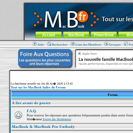
MacBook-fr.com : 100% Apple... 100% nomade !
Aller au contenu
-
Aller au menu général
-
Aller au menu de la
Menu général
Accueil
MacBook
PowerBook
iBo
Aide
Rechercher
Liste des Membres
Groupes
S'e
La date/heure actuelle est Jeu 06 Ao� 2026 à 13:42
Tout sur les MacBook Index du Forum
Forum
A lire avant de poster
F.A.Q.
Pour trouver les réponses aux questions fréquemment posées dans notre foru
Mod�rateur
Equipe des Modérateurs
MacBook & MacBook Pro Unibody