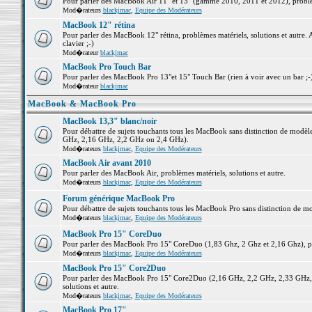
Pour parler des MacBook Air 11" et 13" (gamme 2010, 2011 et 2012), problème
Mod�rateurs
blackjmac
,
Equipe des Modérateurs
MacBook 12" rétina
Pour parler des MacBook 12" rétina, problèmes matériels, solutions et autre. 
clavier ;-)
Mod�rateur
blackjmac
MacBook Pro Touch Bar
Pour parler des MacBook Pro 13"et 15" Touch Bar (rien à voir avec un bar ;-) 
Mod�rateur
blackjmac
MacBook & MacBook Pro
MacBook 13,3" blanc/noir
Pour débattre de sujets touchants tous les MacBook sans distinction de mo
GHz, 2,16 GHz, 2,2 GHz ou 2,4 GHz).
Mod�rateurs
blackjmac
,
Equipe des Modérateurs
MacBook Air avant 2010
Pour parler des MacBook Air, problèmes matériels, solutions et autre.
Mod�rateurs
blackjmac
,
Equipe des Modérateurs
Forum générique MacBook Pro
Pour débattre de sujets touchants tous les MacBook Pro sans distinction de mo
Mod�rateurs
blackjmac
,
Equipe des Modérateurs
MacBook Pro 15" CoreDuo
Pour parler des MacBook Pro 15" CoreDuo (1,83 Ghz, 2 Ghz et 2,16 Ghz), pro
Mod�rateurs
blackjmac
,
Equipe des Modérateurs
MacBook Pro 15" Core2Duo
Pour parler des MacBook Pro 15" Core2Duo (2,16 GHz, 2,2 GHz, 2,33 GHz, 
solutions et autre.
Mod�rateurs
blackjmac
,
Equipe des Modérateurs
MacBook Pro 17"