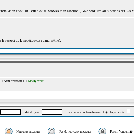
l'installation et de l'utilisation de Windows sur un MacBook, MacBook Pro ou MacBook Air. On va
s le respect de la net étiquette quand même).
�s [
Administrateur
] [
Mod�rateur
]
:
Mot de passe:
Se connecter automatiquement � chaque visite
Nouveaux messages
Pas de nouveaux messages
Forum Verrouill�