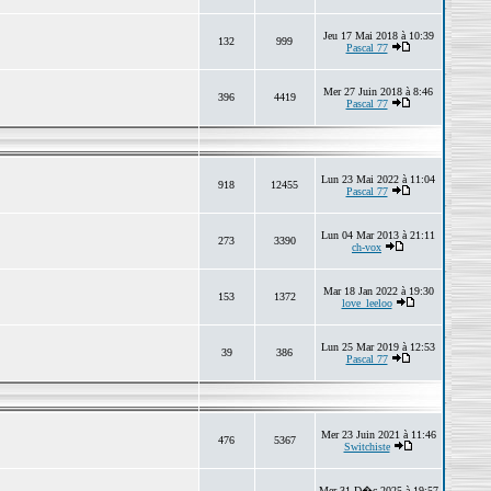
Jeu 17 Mai 2018 à 10:39
132
999
Pascal 77
Mer 27 Juin 2018 à 8:46
396
4419
Pascal 77
Lun 23 Mai 2022 à 11:04
918
12455
Pascal 77
Lun 04 Mar 2013 à 21:11
273
3390
ch-vox
Mar 18 Jan 2022 à 19:30
153
1372
love_leeloo
Lun 25 Mar 2019 à 12:53
39
386
Pascal 77
Mer 23 Juin 2021 à 11:46
476
5367
Switchiste
Mer 31 D�c 2025 à 19:57