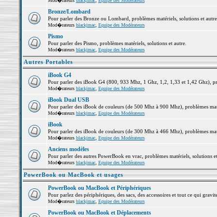
Mod�rateurs
blackjmac
,
Equipe des Modérateurs
Bronze/Lombard
Pour parler des Bronze ou Lombard, problèmes matériels, solutions et autre
Mod�rateurs
blackjmac
,
Equipe des Modérateurs
Pismo
Pour parler des Pismo, problèmes matériels, solutions et autre.
Mod�rateurs
blackjmac
,
Equipe des Modérateurs
Autres Portables
iBook G4
Pour parler des iBook G4 (800, 933 Mhz, 1 Ghz, 1,2, 1,33 et 1,42 Ghz), pro
Mod�rateurs
blackjmac
,
Equipe des Modérateurs
iBook Dual USB
Pour parler des iBook de couleurs (de 500 Mhz à 900 Mhz), problèmes matéri
Mod�rateurs
blackjmac
,
Equipe des Modérateurs
iBook
Pour parler des iBook de couleurs (de 300 Mhz à 466 Mhz), problèmes matéri
Mod�rateurs
blackjmac
,
Equipe des Modérateurs
Anciens modèles
Pour parler des autres PowerBook en vrac, problèmes matériels, solutions et
Mod�rateurs
blackjmac
,
Equipe des Modérateurs
PowerBook ou MacBook et usages
PowerBook ou MacBook et Périphériques
Pour parlez des périphériques, des sacs, des accessoires et tout ce qui gr
Mod�rateurs
blackjmac
,
Equipe des Modérateurs
PowerBook ou MacBook et Déplacements