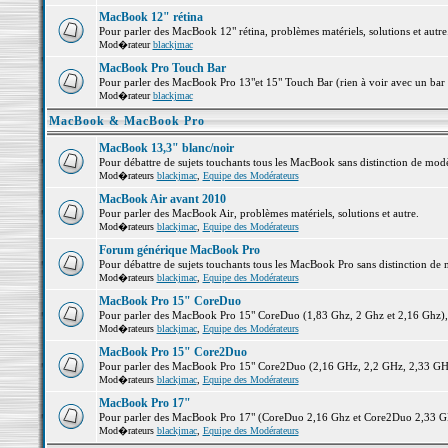
MacBook 12" rétina
Pour parler des MacBook 12" rétina, problèmes matériels, solutions et autre.
Mod�rateur
blackjmac
MacBook Pro Touch Bar
Pour parler des MacBook Pro 13"et 15" Touch Bar (rien à voir avec un bar ;-
Mod�rateur
blackjmac
MacBook & MacBook Pro
MacBook 13,3" blanc/noir
Pour débattre de sujets touchants tous les MacBook sans distinction de 
Mod�rateurs
blackjmac
,
Equipe des Modérateurs
MacBook Air avant 2010
Pour parler des MacBook Air, problèmes matériels, solutions et autre.
Mod�rateurs
blackjmac
,
Equipe des Modérateurs
Forum générique MacBook Pro
Pour débattre de sujets touchants tous les MacBook Pro sans distinction de 
Mod�rateurs
blackjmac
,
Equipe des Modérateurs
MacBook Pro 15" CoreDuo
Pour parler des MacBook Pro 15" CoreDuo (1,83 Ghz, 2 Ghz et 2,16 Ghz), pr
Mod�rateurs
blackjmac
,
Equipe des Modérateurs
MacBook Pro 15" Core2Duo
Pour parler des MacBook Pro 15" Core2Duo (2,16 GHz, 2,2 GHz, 2,33 GHz, 
Mod�rateurs
blackjmac
,
Equipe des Modérateurs
MacBook Pro 17"
Pour parler des MacBook Pro 17" (CoreDuo 2,16 Ghz et Core2Duo 2,33 GHz 
Mod�rateurs
blackjmac
,
Equipe des Modérateurs