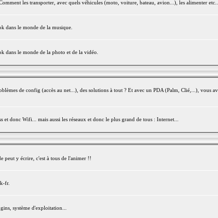
mment les transporter, avec quels véhicules (moto, voiture, bateau, avion...), les alimenter etc..
ook dans le monde de la musique.
ok dans le monde de la photo et de la vidéo.
èmes de config (accès au net...), des solutions à tout ? Et avec un PDA (Palm, Clié,...), vous av
et donc Wifi... mais aussi les réseaux et donc le plus grand de tous : Internet...
peut y écrire, c'est à tous de l'animer !!
k-fr.
gins, système d'exploitation...