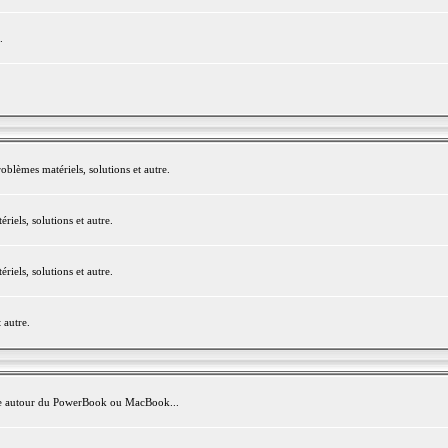
.
blèmes matériels, solutions et autre.
els, solutions et autre.
els, solutions et autre.
 autre.
avite autour du PowerBook ou MacBook...