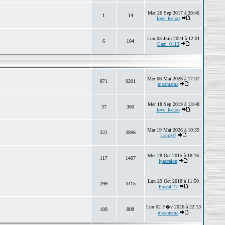
Mar 26 Sep 2017 à 20:46
1
14
love_leeloo
Lun 03 Juin 2024 à 12:01
6
104
Cam_0112
Mer 06 Mai 2026 à 17:37
871
9201
mosmsma
Mer 18 Sep 2019 à 13:48
37
360
love_leeloo
Mar 19 Mai 2026 à 10:35
322
3896
Laura07
Mer 28 Oct 2015 à 18:16
117
1407
lpascalon
Lun 29 Oct 2018 à 11:50
299
3415
Pascal 77
Lun 02 F�v 2026 à 22:13
109
808
mosmsma