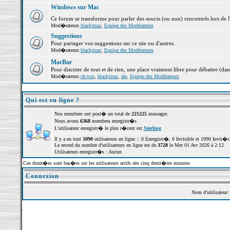
Windows sur Mac
Ce forum se transforme pour parler des soucis (ou non) rencontrés lors de 
Mod�rateurs
blackjmac
,
Equipe des Modérateurs
Suggestions
Pour partager vos suggestions sur ce site ou d'autres.
Mod�rateurs
blackjmac
,
Equipe des Modérateurs
MacBar
Pour discuter de tout et de rien, une place vraiment libre pour débattre (dan
Mod�rateurs
ch-vox
,
blackjmac
,
ale
,
Equipe des Modérateurs
Qui est en ligne ?
Nos membres ont post� un total de
221225
messages
Nous avons
6368
membres enregistr�s
L'utilisateur enregistr� le plus r�cent est
Sterling
Il y a en tout
1090
utilisateurs en ligne :: 0 Enregistr�, 0 Invisible et 1090 Invit
Le record du nombre d'utilisateurs en ligne est de
3728
le Mer 01 Avr 2026 à 2:12
Utilisateurs enregistr�s : Aucun
Ces donn�es sont bas�es sur les utilisateurs actifs des cinq derni�res minutes
Connexion
Nom d'utilisateur