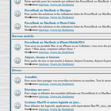
Partie spéciale pour les routards qui utilisent des PowerBook ou MacBook. Co
Mod�rateurs
blackjmac
,
Equipe des Modérateurs
PowerBook ou MacBook et Musique
Pour parlez des solutions et des utilisations faites du PowerBook ou MacB
Mod�rateurs
blackjmac
,
Equipe des Modérateurs
PowerBook ou MacBook et Photo/Vidéo
Pour parlez des solutions et des utilisations faites du PowerBook ou MacBo
Mod�rateurs
blackjmac
,
Equipe des Modérateurs
Bureau mobile
PowerBook ou MacBook et iPhone/Mobile/PDA
Vous avez un portable Mac et un iPhone ou un Cellulaire, vous avez des probl
choix ? Mais aussi, comment utiliser iSync ?
Mod�rateurs
blackjmac
,
Equipe des Modérateurs
Airport, réseaux et Internet
Pour parler de tout ce qui touche à Airport, Airport Extreme, Airport Express 
Mod�rateurs
blackjmac
,
Equipe des Modérateurs
Divers
Actualités
Pour nous faire partager vos nouvelles exclusives ou insolites. Tout le monde 
Mod�rateurs
blackjmac
,
Equipe des Modérateurs
Réactions aux news
Pour réagir et débattre des actualités diffusées sur PowerBook-fr et MacBoo
Mod�rateurs
blackjmac
,
Equipe des Modérateurs
Systèmes MacOS et autres logiciels ou jeux...
Pour débattre des logiciels, applications, softs équivalents Mac/PC, jeux, plu
Mod�rateurs
blackjmac
,
Equipe des Modérateurs