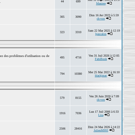
.
44
699
Maniere
Dim 16 Avr 2023 à 5:59
305
3090
ch-vox
Sam 22 Mar 2025 à 12:19
323
3310
lpascalon
ez des problèmes d'utilisation ou de
Ven 31 Juil 2026 à 12:05
495
4716
FabiBook
Mer 25 Mai 2022 à 16:10
794
10380
blackjmac
Ven 26 Juin 2020 à 7:09
579
8155
ch-vox
Lun 17 Juil 2006 à 6:33
1916
7036
Lisa
Dim 24 Mai 2026 à 14:22
2506
28416
JulienM993