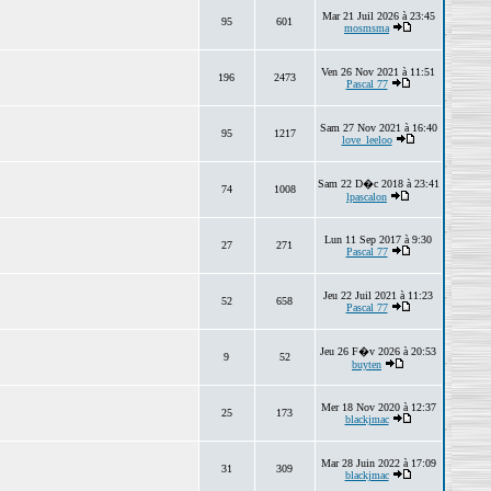
Mar 21 Juil 2026 à 23:45
95
601
mosmsma
Ven 26 Nov 2021 à 11:51
196
2473
Pascal 77
Sam 27 Nov 2021 à 16:40
95
1217
love_leeloo
Sam 22 D�c 2018 à 23:41
74
1008
lpascalon
Lun 11 Sep 2017 à 9:30
27
271
Pascal 77
Jeu 22 Juil 2021 à 11:23
52
658
Pascal 77
Jeu 26 F�v 2026 à 20:53
9
52
buyten
Mer 18 Nov 2020 à 12:37
25
173
blackjmac
Mar 28 Juin 2022 à 17:09
31
309
blackjmac