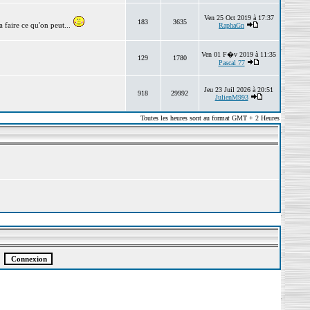
Ven 25 Oct 2019 à 17:37
183
3635
 faire ce qu'on peut...
RaphaGn
Ven 01 F�v 2019 à 11:35
129
1780
Pascal 77
Jeu 23 Juil 2026 à 20:51
918
29992
JulienM993
Toutes les heures sont au format GMT + 2 Heures