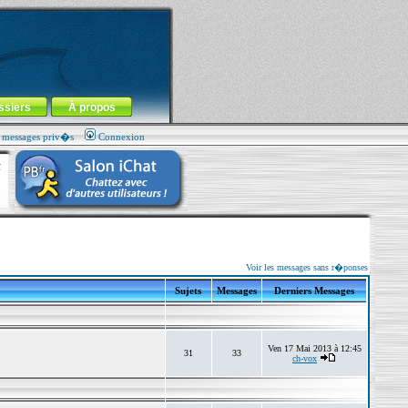
ssiers
À propos
s messages priv�s
Connexion
Voir les messages sans r�ponses
Sujets
Messages
Derniers Messages
Ven 17 Mai 2013 à 12:45
31
33
ch-vox