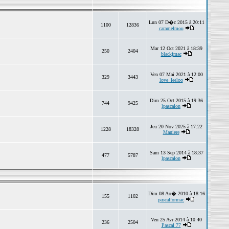
Lun 07 D�c 2015 à 20:11
1100
12836
caramelmou
Mar 12 Oct 2021 à 18:39
250
2404
blackjmac
Ven 07 Mai 2021 à 12:00
329
3443
love_leeloo
Dim 25 Oct 2015 à 19:36
744
9425
lpascalon
Jeu 20 Nov 2025 à 17:22
1228
18328
Maniere
Sam 13 Sep 2014 à 18:37
477
5787
lpascalon
Dim 08 Ao� 2010 à 18:16
155
1102
pascalformac
Ven 25 Avr 2014 à 10:40
236
2504
Pascal 77