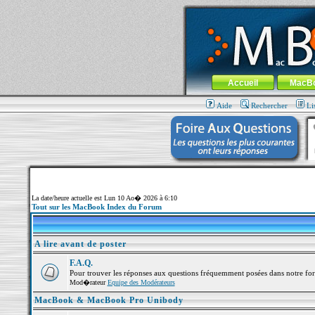
MacBook-fr.com : 100% Apple... 100% nom
Aller au contenu
-
Aller au menu 
Menu général
Accueil
MacB
Aide
Rechercher
Li
La date/heure actuelle est Lun 10 Ao� 2026 à 6:10
Tout sur les MacBook Index du Forum
A lire avant de poster
F.A.Q.
Pour trouver les réponses aux questions fréquemment posées dans notre fo
Mod�rateur
Equipe des Modérateurs
MacBook & MacBook Pro Unibody