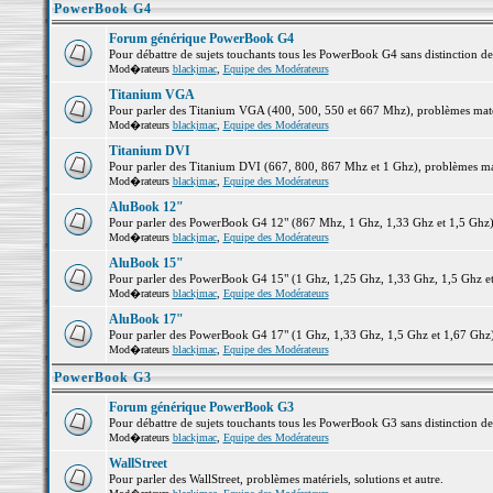
PowerBook G4
Forum générique PowerBook G4
Pour débattre de sujets touchants tous les PowerBook G4 sans distinction d
Mod�rateurs
blackjmac
,
Equipe des Modérateurs
Titanium VGA
Pour parler des Titanium VGA (400, 500, 550 et 667 Mhz), problèmes matéri
Mod�rateurs
blackjmac
,
Equipe des Modérateurs
Titanium DVI
Pour parler des Titanium DVI (667, 800, 867 Mhz et 1 Ghz), problèmes matér
Mod�rateurs
blackjmac
,
Equipe des Modérateurs
AluBook 12"
Pour parler des PowerBook G4 12" (867 Mhz, 1 Ghz, 1,33 Ghz et 1,5 Ghz), p
Mod�rateurs
blackjmac
,
Equipe des Modérateurs
AluBook 15"
Pour parler des PowerBook G4 15" (1 Ghz, 1,25 Ghz, 1,33 Ghz, 1,5 Ghz et 1
Mod�rateurs
blackjmac
,
Equipe des Modérateurs
AluBook 17"
Pour parler des PowerBook G4 17" (1 Ghz, 1,33 Ghz, 1,5 Ghz et 1,67 Ghz), 
Mod�rateurs
blackjmac
,
Equipe des Modérateurs
PowerBook G3
Forum générique PowerBook G3
Pour débattre de sujets touchants tous les PowerBook G3 sans distinction d
Mod�rateurs
blackjmac
,
Equipe des Modérateurs
WallStreet
Pour parler des WallStreet, problèmes matériels, solutions et autre.