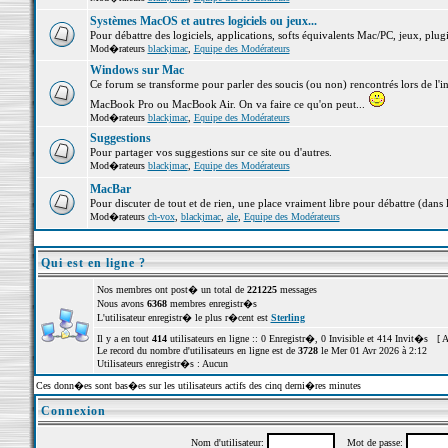
Systèmes MacOS et autres logiciels ou jeux...
Pour débattre des logiciels, applications, softs équivalents Mac/PC, jeux, plugi
Mod�rateurs
blackjmac
,
Equipe des Modérateurs
Windows sur Mac
Ce forum se transforme pour parler des soucis (ou non) rencontrés lors de l'i
MacBook Pro ou MacBook Air. On va faire ce qu'on peut...
Mod�rateurs
blackjmac
,
Equipe des Modérateurs
Suggestions
Pour partager vos suggestions sur ce site ou d'autres.
Mod�rateurs
blackjmac
,
Equipe des Modérateurs
MacBar
Pour discuter de tout et de rien, une place vraiment libre pour débattre (dans 
Mod�rateurs
ch-vox
,
blackjmac
,
ale
,
Equipe des Modérateurs
Qui est en ligne ?
Nos membres ont post� un total de
221225
messages
Nous avons
6368
membres enregistr�s
L'utilisateur enregistr� le plus r�cent est
Sterling
Il y a en tout
414
utilisateurs en ligne :: 0 Enregistr�, 0 Invisible et 414 Invit�s [
A
Le record du nombre d'utilisateurs en ligne est de
3728
le Mer 01 Avr 2026 à 2:12
Utilisateurs enregistr�s : Aucun
Ces donn�es sont bas�es sur les utilisateurs actifs des cinq derni�res minutes
Connexion
Nom d'utilisateur:
Mot de passe: