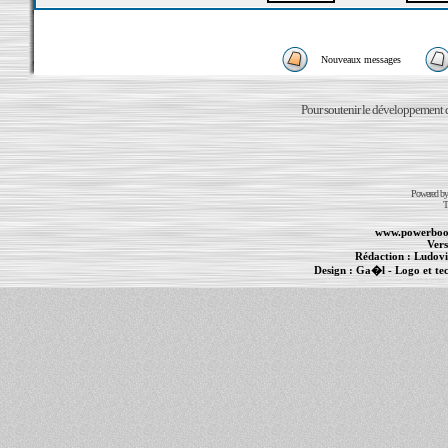
Nouveaux messages
Pour soutenir le développement du
Powered b
T
www.powerboo
Vers
Rédaction :
Ludovi
Design :
Ga�l
- Logo et te
Informations :
PowerBook
-
MacBook Pro
-
i