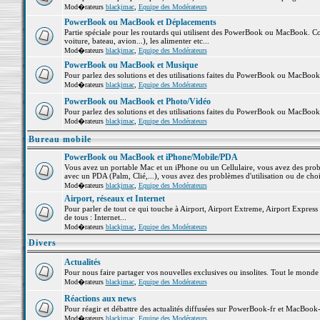
Mod�rateurs
blackjmac
,
Equipe des Modérateurs
PowerBook ou MacBook et Déplacements
Partie spéciale pour les routards qui utilisent des PowerBook ou MacBook. Co
voiture, bateau, avion...), les alimenter etc...
Mod�rateurs
blackjmac
,
Equipe des Modérateurs
PowerBook ou MacBook et Musique
Pour parlez des solutions et des utilisations faites du PowerBook ou MacBoo
Mod�rateurs
blackjmac
,
Equipe des Modérateurs
PowerBook ou MacBook et Photo/Vidéo
Pour parlez des solutions et des utilisations faites du PowerBook ou MacBook
Mod�rateurs
blackjmac
,
Equipe des Modérateurs
Bureau mobile
PowerBook ou MacBook et iPhone/Mobile/PDA
Vous avez un portable Mac et un iPhone ou un Cellulaire, vous avez des problè
avec un PDA (Palm, Clié,...), vous avez des problèmes d'utilisation ou de cho
Mod�rateurs
blackjmac
,
Equipe des Modérateurs
Airport, réseaux et Internet
Pour parler de tout ce qui touche à Airport, Airport Extreme, Airport Express e
de tous : Internet...
Mod�rateurs
blackjmac
,
Equipe des Modérateurs
Divers
Actualités
Pour nous faire partager vos nouvelles exclusives ou insolites. Tout le monde pe
Mod�rateurs
blackjmac
,
Equipe des Modérateurs
Réactions aux news
Pour réagir et débattre des actualités diffusées sur PowerBook-fr et MacBook-
Mod�rateurs
blackjmac
,
Equipe des Modérateurs