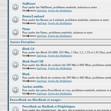
WallStreet
Pour parler des WallStreet, problèmes matériels, solutions et autre.
Mod�rateurs
blackjmac
,
Equipe des Modérateurs
Bronze/Lombard
Pour parler des Bronze ou Lombard, problèmes matériels, solutions et autre.
Mod�rateurs
blackjmac
,
Equipe des Modérateurs
Pismo
Pour parler des Pismo, problèmes matériels, solutions et autre.
Mod�rateurs
blackjmac
,
Equipe des Modérateurs
Autres Portables
iBook G4
Pour parler des iBook G4 (800, 933 Mhz, 1 Ghz, 1,2, 1,33 et 1,42 Ghz), probl
Mod�rateurs
blackjmac
,
Equipe des Modérateurs
iBook Dual USB
Pour parler des iBook de couleurs (de 500 Mhz à 900 Mhz), problèmes matériel
Mod�rateurs
blackjmac
,
Equipe des Modérateurs
iBook
Pour parler des iBook de couleurs (de 300 Mhz à 466 Mhz), problèmes matériel
Mod�rateurs
blackjmac
,
Equipe des Modérateurs
Anciens modèles
Pour parler des autres PowerBook en vrac, problèmes matériels, solutions et a
Mod�rateurs
blackjmac
,
Equipe des Modérateurs
PowerBook ou MacBook et usages
PowerBook ou MacBook et Périphériques
Pour parlez des périphériques, des sacs, des accessoires et tout ce qui grav