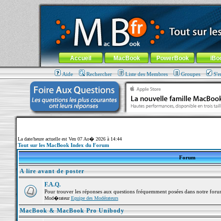
MacBook-fr.com : 100% Apple... 100% nomade !
Aller au contenu
-
Aller au menu général
-
Aller au menu de la
Menu général
Accueil
MacBook
PowerBook
iBo
Aide
Rechercher
Liste des Membres
Groupes
S'e
La date/heure actuelle est Ven 07 Ao� 2026 à 14:44
Tout sur les MacBook Index du Forum
Forum
A lire avant de poster
F.A.Q.
Pour trouver les réponses aux questions fréquemment posées dans notre foru
Mod�rateur
Equipe des Modérateurs
MacBook & MacBook Pro Unibody