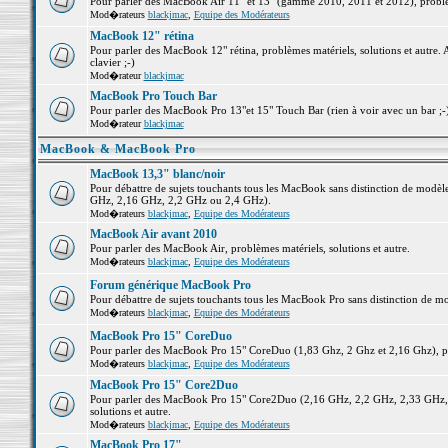
Pour parler des MacBook Air 11" et 13" (gamme 2010, 2011 et 2012), problème
Mod�rateurs
blackjmac
,
Equipe des Modérateurs
MacBook 12" rétina
Pour parler des MacBook 12" rétina, problèmes matériels, solutions et autre. 
clavier ;-)
Mod�rateur
blackjmac
MacBook Pro Touch Bar
Pour parler des MacBook Pro 13"et 15" Touch Bar (rien à voir avec un bar ;-) 
Mod�rateur
blackjmac
MacBook & MacBook Pro
MacBook 13,3" blanc/noir
Pour débattre de sujets touchants tous les MacBook sans distinction de mo
GHz, 2,16 GHz, 2,2 GHz ou 2,4 GHz).
Mod�rateurs
blackjmac
,
Equipe des Modérateurs
MacBook Air avant 2010
Pour parler des MacBook Air, problèmes matériels, solutions et autre.
Mod�rateurs
blackjmac
,
Equipe des Modérateurs
Forum générique MacBook Pro
Pour débattre de sujets touchants tous les MacBook Pro sans distinction de mo
Mod�rateurs
blackjmac
,
Equipe des Modérateurs
MacBook Pro 15" CoreDuo
Pour parler des MacBook Pro 15" CoreDuo (1,83 Ghz, 2 Ghz et 2,16 Ghz), pro
Mod�rateurs
blackjmac
,
Equipe des Modérateurs
MacBook Pro 15" Core2Duo
Pour parler des MacBook Pro 15" Core2Duo (2,16 GHz, 2,2 GHz, 2,33 GHz, 
solutions et autre.
Mod�rateurs
blackjmac
,
Equipe des Modérateurs
MacBook Pro 17"