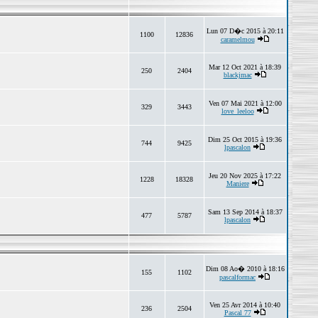
Lun 07 D�c 2015 à 20:11
1100
12836
caramelmou
Mar 12 Oct 2021 à 18:39
250
2404
blackjmac
Ven 07 Mai 2021 à 12:00
329
3443
love_leeloo
Dim 25 Oct 2015 à 19:36
744
9425
lpascalon
Jeu 20 Nov 2025 à 17:22
1228
18328
Maniere
Sam 13 Sep 2014 à 18:37
477
5787
lpascalon
Dim 08 Ao� 2010 à 18:16
155
1102
pascalformac
Ven 25 Avr 2014 à 10:40
236
2504
Pascal 77