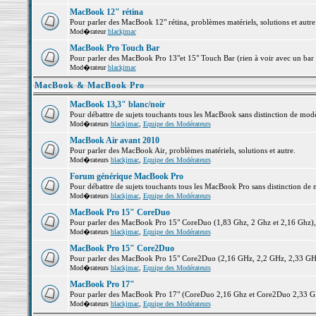
MacBook 12" rétina
Pour parler des MacBook 12" rétina, problèmes matériels, solutions et autre.
Mod�rateur
blackjmac
MacBook Pro Touch Bar
Pour parler des MacBook Pro 13"et 15" Touch Bar (rien à voir avec un bar ;-
Mod�rateur
blackjmac
MacBook & MacBook Pro
MacBook 13,3" blanc/noir
Pour débattre de sujets touchants tous les MacBook sans distinction de 
Mod�rateurs
blackjmac
,
Equipe des Modérateurs
MacBook Air avant 2010
Pour parler des MacBook Air, problèmes matériels, solutions et autre.
Mod�rateurs
blackjmac
,
Equipe des Modérateurs
Forum générique MacBook Pro
Pour débattre de sujets touchants tous les MacBook Pro sans distinction de 
Mod�rateurs
blackjmac
,
Equipe des Modérateurs
MacBook Pro 15" CoreDuo
Pour parler des MacBook Pro 15" CoreDuo (1,83 Ghz, 2 Ghz et 2,16 Ghz), pr
Mod�rateurs
blackjmac
,
Equipe des Modérateurs
MacBook Pro 15" Core2Duo
Pour parler des MacBook Pro 15" Core2Duo (2,16 GHz, 2,2 GHz, 2,33 GHz, 
Mod�rateurs
blackjmac
,
Equipe des Modérateurs
MacBook Pro 17"
Pour parler des MacBook Pro 17" (CoreDuo 2,16 Ghz et Core2Duo 2,33 GHz 
Mod�rateurs
blackjmac
,
Equipe des Modérateurs