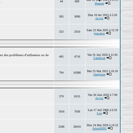
.
44
699
Maniere
Dim 16 Avr 2023 à 5:59
305
3090
ch-vox
Sam 22 Mar 2025 à 12:19
323
3310
lpascalon
ez des problèmes d'utilisation ou de
Ven 31 Juil 2026 à 12:05
495
4716
FabiBook
Mer 25 Mai 2022 à 16:10
794
10380
blackjmac
Ven 26 Juin 2020 à 7:09
579
8155
ch-vox
Lun 17 Juil 2006 à 6:33
1916
7036
Lisa
Dim 24 Mai 2026 à 14:22
2506
28416
JulienM993