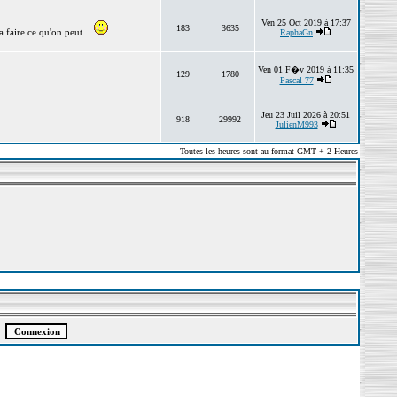
Ven 25 Oct 2019 à 17:37
183
3635
 faire ce qu'on peut...
RaphaGn
Ven 01 F�v 2019 à 11:35
129
1780
Pascal 77
Jeu 23 Juil 2026 à 20:51
918
29992
JulienM993
Toutes les heures sont au format GMT + 2 Heures