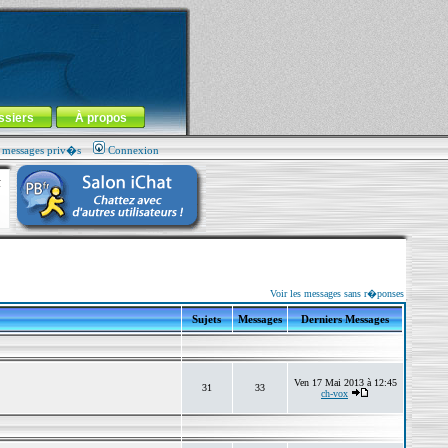
ssiers
À propos
s messages priv�s
Connexion
Voir les messages sans r�ponses
Sujets
Messages
Derniers Messages
Ven 17 Mai 2013 à 12:45
31
33
ch-vox