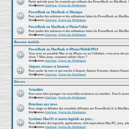
Partie spéciale pour les routards qui utilisent des PowerBook ou MacBook. Co
Mod�rateurs
blackjmac
,
Equipe des Modérateurs
PowerBook ou MacBook et Musique
Pour parlez des solutions et des utilisations faites du PowerBook ou MacB
Mod�rateurs
blackjmac
,
Equipe des Modérateurs
PowerBook ou MacBook et Photo/Vidéo
Pour parlez des solutions et des utilisations faites du PowerBook ou MacBo
Mod�rateurs
blackjmac
,
Equipe des Modérateurs
Bureau mobile
PowerBook ou MacBook et iPhone/Mobile/PDA
Vous avez un portable Mac et un iPhone ou un Cellulaire, vous avez des probl
choix ? Mais aussi, comment utiliser iSync ?
Mod�rateurs
blackjmac
,
Equipe des Modérateurs
Airport, réseaux et Internet
Pour parler de tout ce qui touche à Airport, Airport Extreme, Airport Express 
Mod�rateurs
blackjmac
,
Equipe des Modérateurs
Divers
Actualités
Pour nous faire partager vos nouvelles exclusives ou insolites. Tout le monde 
Mod�rateurs
blackjmac
,
Equipe des Modérateurs
Réactions aux news
Pour réagir et débattre des actualités diffusées sur PowerBook-fr et MacBoo
Mod�rateurs
blackjmac
,
Equipe des Modérateurs
Systèmes MacOS et autres logiciels ou jeux...
Pour débattre des logiciels, applications, softs équivalents Mac/PC, jeux, plu
Mod�rateurs
blackjmac
,
Equipe des Modérateurs