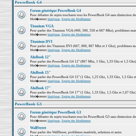
PowerBook G4
Forum générique PowerBook G4
Pour débattre de sujets touchants tous les PowerBook G4 sans distinction d
Mod�rateurs
blackjmac
,
Equipe des Modérateurs
Titanium VGA
Pour parler des Titanium VGA (400, 500, 550 et 667 Mhz), problèmes matéri
Mod�rateurs
blackjmac
,
Equipe des Modérateurs
Titanium DVI
Pour parler des Titanium DVI (667, 800, 867 Mhz et 1 Ghz), problèmes matér
Mod�rateurs
blackjmac
,
Equipe des Modérateurs
AluBook 12"
Pour parler des PowerBook G4 12" (867 Mhz, 1 Ghz, 1,33 Ghz et 1,5 Ghz), p
Mod�rateurs
blackjmac
,
Equipe des Modérateurs
AluBook 15"
Pour parler des PowerBook G4 15" (1 Ghz, 1,25 Ghz, 1,33 Ghz, 1,5 Ghz et 1
Mod�rateurs
blackjmac
,
Equipe des Modérateurs
AluBook 17"
Pour parler des PowerBook G4 17" (1 Ghz, 1,33 Ghz, 1,5 Ghz et 1,67 Ghz), 
Mod�rateurs
blackjmac
,
Equipe des Modérateurs
PowerBook G3
Forum générique PowerBook G3
Pour débattre de sujets touchants tous les PowerBook G3 sans distinction d
Mod�rateurs
blackjmac
,
Equipe des Modérateurs
WallStreet
Pour parler des WallStreet, problèmes matériels, solutions et autre.