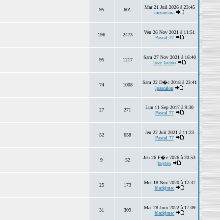
Mar 21 Juil 2026 à 23:45
95
601
mosmsma
Ven 26 Nov 2021 à 11:51
196
2473
Pascal 77
Sam 27 Nov 2021 à 16:40
95
1217
love_leeloo
Sam 22 D�c 2018 à 23:41
74
1008
lpascalon
Lun 11 Sep 2017 à 9:30
27
271
Pascal 77
Jeu 22 Juil 2021 à 11:23
52
658
Pascal 77
Jeu 26 F�v 2026 à 20:53
9
52
buyten
Mer 18 Nov 2020 à 12:37
25
173
blackjmac
Mar 28 Juin 2022 à 17:09
31
309
blackjmac