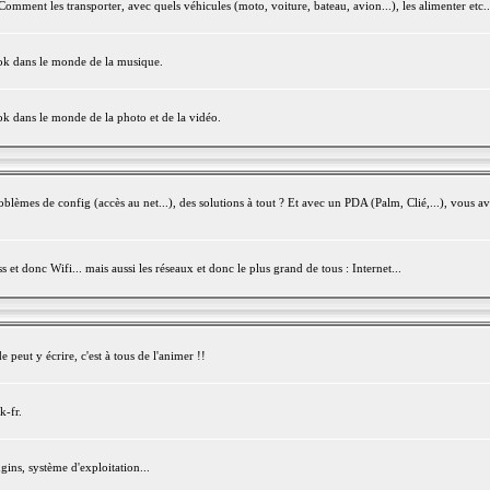
mment les transporter, avec quels véhicules (moto, voiture, bateau, avion...), les alimenter etc..
ook dans le monde de la musique.
ok dans le monde de la photo et de la vidéo.
èmes de config (accès au net...), des solutions à tout ? Et avec un PDA (Palm, Clié,...), vous av
et donc Wifi... mais aussi les réseaux et donc le plus grand de tous : Internet...
peut y écrire, c'est à tous de l'animer !!
k-fr.
gins, système d'exploitation...