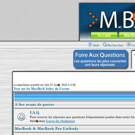
MacBook-fr.com : 100% Apple... 100% nom
Aller au contenu
-
Aller au menu 
Menu général
Accueil
MacB
Aide
Rechercher
Li
La date/heure actuelle est Ven 07 Ao� 2026 à 3:06
Tout sur les MacBook Index du Forum
A lire avant de poster
F.A.Q.
Pour trouver les réponses aux questions fréquemment posées dans notre fo
Mod�rateur
Equipe des Modérateurs
MacBook & MacBook Pro Unibody