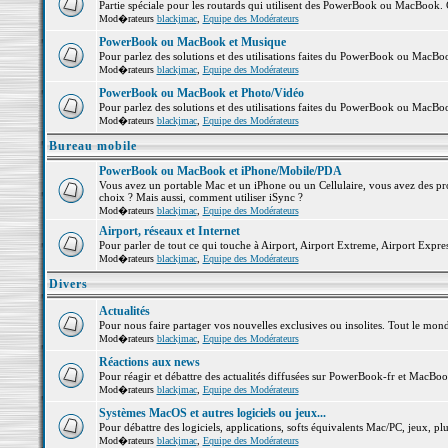
Partie spéciale pour les routards qui utilisent des PowerBook ou MacBook. Co
Mod�rateurs
blackjmac
,
Equipe des Modérateurs
PowerBook ou MacBook et Musique
Pour parlez des solutions et des utilisations faites du PowerBook ou MacB
Mod�rateurs
blackjmac
,
Equipe des Modérateurs
PowerBook ou MacBook et Photo/Vidéo
Pour parlez des solutions et des utilisations faites du PowerBook ou MacBo
Mod�rateurs
blackjmac
,
Equipe des Modérateurs
Bureau mobile
PowerBook ou MacBook et iPhone/Mobile/PDA
Vous avez un portable Mac et un iPhone ou un Cellulaire, vous avez des probl
choix ? Mais aussi, comment utiliser iSync ?
Mod�rateurs
blackjmac
,
Equipe des Modérateurs
Airport, réseaux et Internet
Pour parler de tout ce qui touche à Airport, Airport Extreme, Airport Express 
Mod�rateurs
blackjmac
,
Equipe des Modérateurs
Divers
Actualités
Pour nous faire partager vos nouvelles exclusives ou insolites. Tout le monde 
Mod�rateurs
blackjmac
,
Equipe des Modérateurs
Réactions aux news
Pour réagir et débattre des actualités diffusées sur PowerBook-fr et MacBoo
Mod�rateurs
blackjmac
,
Equipe des Modérateurs
Systèmes MacOS et autres logiciels ou jeux...
Pour débattre des logiciels, applications, softs équivalents Mac/PC, jeux, plu
Mod�rateurs
blackjmac
,
Equipe des Modérateurs