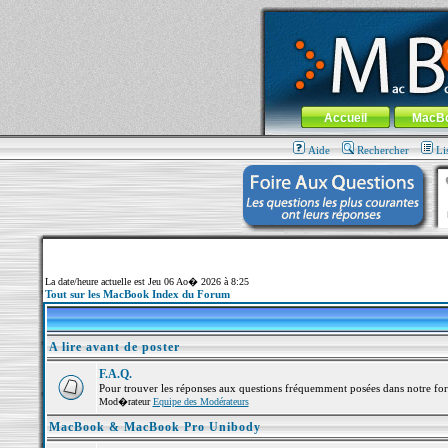
MacBook-fr.com : 100% Apple... 100% nom
Aller au contenu
-
Aller au menu 
Menu général
Accueil
MacB
Aide
Rechercher
Li
La date/heure actuelle est Jeu 06 Ao� 2026 à 8:25
Tout sur les MacBook Index du Forum
A lire avant de poster
F.A.Q.
Pour trouver les réponses aux questions fréquemment posées dans notre fo
Mod�rateur
Equipe des Modérateurs
MacBook & MacBook Pro Unibody