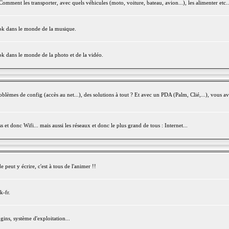
mment les transporter, avec quels véhicules (moto, voiture, bateau, avion...), les alimenter etc..
ook dans le monde de la musique.
ok dans le monde de la photo et de la vidéo.
èmes de config (accès au net...), des solutions à tout ? Et avec un PDA (Palm, Clié,...), vous av
et donc Wifi... mais aussi les réseaux et donc le plus grand de tous : Internet...
peut y écrire, c'est à tous de l'animer !!
k-fr.
gins, système d'exploitation...