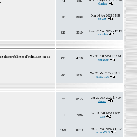
.
44
699
Maniere
Dim 16 Avr 2023 à 5:59
305
3090
ch-vox
Sam 22 Mar 2025 à 12:19
323
3310
lpascalon
ez des problèmes d'utilisation ou de
Ven 31 Juil 2026 à 12:05
495
4716
FabiBook
Mer 25 Mai 2022 à 16:10
794
10380
blackjmac
Ven 26 Juin 2020 à 7:09
579
8155
ch-vox
Lun 17 Juil 2006 à 6:33
1916
7036
Lisa
Dim 24 Mai 2026 à 14:22
2506
28416
JulienM993