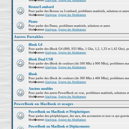
Mod�rateurs
blackjmac
,
Equipe des Modérateurs
Bronze/Lombard
Pour parler des Bronze ou Lombard, problèmes matériels, solutions et autre
Mod�rateurs
blackjmac
,
Equipe des Modérateurs
Pismo
Pour parler des Pismo, problèmes matériels, solutions et autre.
Mod�rateurs
blackjmac
,
Equipe des Modérateurs
Autres Portables
iBook G4
Pour parler des iBook G4 (800, 933 Mhz, 1 Ghz, 1,2, 1,33 et 1,42 Ghz), pro
Mod�rateurs
blackjmac
,
Equipe des Modérateurs
iBook Dual USB
Pour parler des iBook de couleurs (de 500 Mhz à 900 Mhz), problèmes matéri
Mod�rateurs
blackjmac
,
Equipe des Modérateurs
iBook
Pour parler des iBook de couleurs (de 300 Mhz à 466 Mhz), problèmes matéri
Mod�rateurs
blackjmac
,
Equipe des Modérateurs
Anciens modèles
Pour parler des autres PowerBook en vrac, problèmes matériels, solutions et
Mod�rateurs
blackjmac
,
Equipe des Modérateurs
PowerBook ou MacBook et usages
PowerBook ou MacBook et Périphériques
Pour parlez des périphériques, des sacs, des accessoires et tout ce qui gr
Mod�rateurs
blackjmac
,
Equipe des Modérateurs
PowerBook ou MacBook et Déplacements