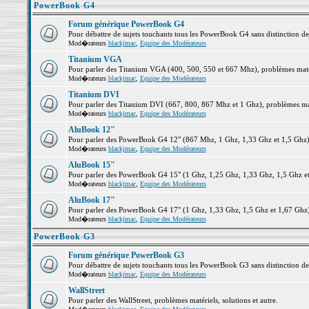
PowerBook G4
Forum générique PowerBook G4
Pour débattre de sujets touchants tous les PowerBook G4 sans distinction d
Mod�rateurs
blackjmac
,
Equipe des Modérateurs
Titanium VGA
Pour parler des Titanium VGA (400, 500, 550 et 667 Mhz), problèmes matéri
Mod�rateurs
blackjmac
,
Equipe des Modérateurs
Titanium DVI
Pour parler des Titanium DVI (667, 800, 867 Mhz et 1 Ghz), problèmes matér
Mod�rateurs
blackjmac
,
Equipe des Modérateurs
AluBook 12"
Pour parler des PowerBook G4 12" (867 Mhz, 1 Ghz, 1,33 Ghz et 1,5 Ghz), p
Mod�rateurs
blackjmac
,
Equipe des Modérateurs
AluBook 15"
Pour parler des PowerBook G4 15" (1 Ghz, 1,25 Ghz, 1,33 Ghz, 1,5 Ghz et 1
Mod�rateurs
blackjmac
,
Equipe des Modérateurs
AluBook 17"
Pour parler des PowerBook G4 17" (1 Ghz, 1,33 Ghz, 1,5 Ghz et 1,67 Ghz), 
Mod�rateurs
blackjmac
,
Equipe des Modérateurs
PowerBook G3
Forum générique PowerBook G3
Pour débattre de sujets touchants tous les PowerBook G3 sans distinction d
Mod�rateurs
blackjmac
,
Equipe des Modérateurs
WallStreet
Pour parler des WallStreet, problèmes matériels, solutions et autre.