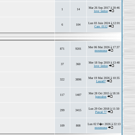
Mar 26 Sep 2017 à 20:46
1
14
love_leeloo
Lun 03 Juin 2024 à 12:01
6
104
Cam_0112
Mer 06 Mai 2026 à 17:37
871
9201
mosmsma
Mer 18 Sep 2019 à 13:48
37
360
love_leeloo
Mar 19 Mai 2026 à 10:35
322
3896
Laura07
Mer 28 Oct 2015 à 18:16
117
1407
lpascalon
Lun 29 Oct 2018 à 11:50
299
3415
Pascal 77
Lun 02 F�v 2026 à 22:13
109
808
mosmsma