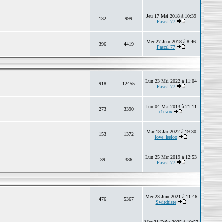
Jeu 17 Mai 2018 à 10:39
132
999
Pascal 77
Mer 27 Juin 2018 à 8:46
396
4419
Pascal 77
Lun 23 Mai 2022 à 11:04
918
12455
Pascal 77
Lun 04 Mar 2013 à 21:11
273
3390
ch-vox
Mar 18 Jan 2022 à 19:30
153
1372
love_leeloo
Lun 25 Mar 2019 à 12:53
39
386
Pascal 77
Mer 23 Juin 2021 à 11:46
476
5367
Switchiste
Mer 31 D�c 2025 à 19:57