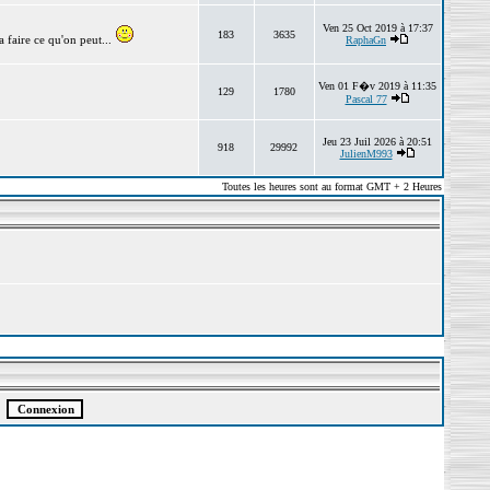
Ven 25 Oct 2019 à 17:37
183
3635
 faire ce qu'on peut...
RaphaGn
Ven 01 F�v 2019 à 11:35
129
1780
Pascal 77
Jeu 23 Juil 2026 à 20:51
918
29992
JulienM993
Toutes les heures sont au format GMT + 2 Heures