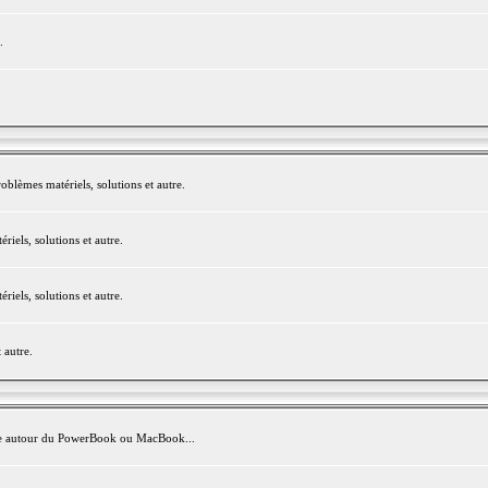
.
blèmes matériels, solutions et autre.
els, solutions et autre.
els, solutions et autre.
 autre.
avite autour du PowerBook ou MacBook...