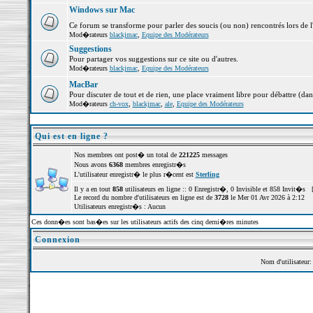
Windows sur Mac
Ce forum se transforme pour parler des soucis (ou non) rencontrés lors de 
Mod�rateurs
blackjmac
,
Equipe des Modérateurs
Suggestions
Pour partager vos suggestions sur ce site ou d'autres.
Mod�rateurs
blackjmac
,
Equipe des Modérateurs
MacBar
Pour discuter de tout et de rien, une place vraiment libre pour débattre (dan
Mod�rateurs
ch-vox
,
blackjmac
,
ale
,
Equipe des Modérateurs
Qui est en ligne ?
Nos membres ont post� un total de
221225
messages
Nous avons
6368
membres enregistr�s
L'utilisateur enregistr� le plus r�cent est
Sterling
Il y a en tout
858
utilisateurs en ligne :: 0 Enregistr�, 0 Invisible et 858 Invit�s 
Le record du nombre d'utilisateurs en ligne est de
3728
le Mer 01 Avr 2026 à 2:12
Utilisateurs enregistr�s : Aucun
Ces donn�es sont bas�es sur les utilisateurs actifs des cinq derni�res minutes
Connexion
Nom d'utilisateur