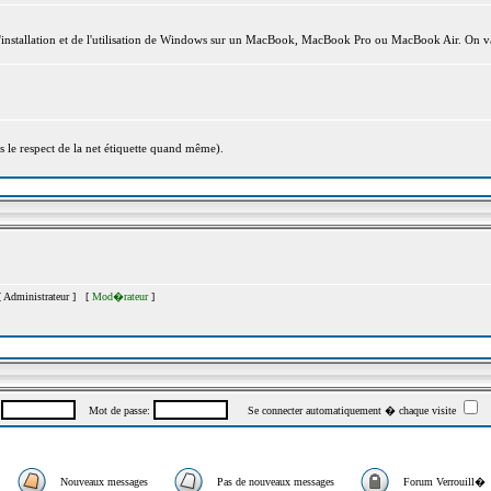
l'installation et de l'utilisation de Windows sur un MacBook, MacBook Pro ou MacBook Air. On va
s le respect de la net étiquette quand même).
[
Administrateur
] [
Mod�rateur
]
:
Mot de passe:
Se connecter automatiquement � chaque visite
Nouveaux messages
Pas de nouveaux messages
Forum Verrouill�