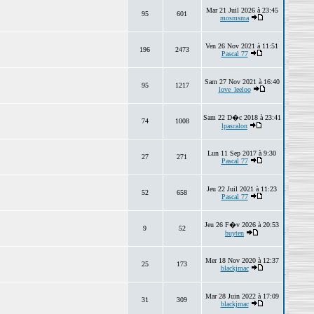
Mar 21 Juil 2026 à 23:45
95
601
mosmsma
Ven 26 Nov 2021 à 11:51
196
2473
Pascal 77
Sam 27 Nov 2021 à 16:40
95
1217
love_leeloo
Sam 22 D�c 2018 à 23:41
74
1008
lpascalon
Lun 11 Sep 2017 à 9:30
27
271
Pascal 77
Jeu 22 Juil 2021 à 11:23
52
658
Pascal 77
Jeu 26 F�v 2026 à 20:53
9
52
buyten
Mer 18 Nov 2020 à 12:37
25
173
blackjmac
Mar 28 Juin 2022 à 17:09
31
309
blackjmac