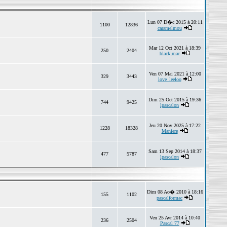
Lun 07 D�c 2015 à 20:11
1100
12836
caramelmou
Mar 12 Oct 2021 à 18:39
250
2404
blackjmac
Ven 07 Mai 2021 à 12:00
329
3443
love_leeloo
Dim 25 Oct 2015 à 19:36
744
9425
lpascalon
Jeu 20 Nov 2025 à 17:22
1228
18328
Maniere
Sam 13 Sep 2014 à 18:37
477
5787
lpascalon
Dim 08 Ao� 2010 à 18:16
155
1102
pascalformac
Ven 25 Avr 2014 à 10:40
236
2504
Pascal 77