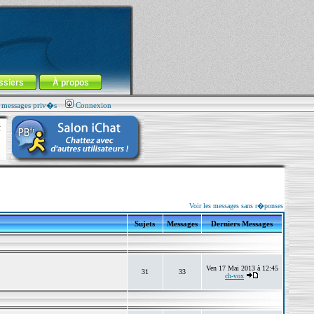
ssiers
À propos
s messages priv�s
Connexion
Voir les messages sans r�ponses
Sujets
Messages
Derniers Messages
Ven 17 Mai 2013 à 12:45
31
33
ch-vox