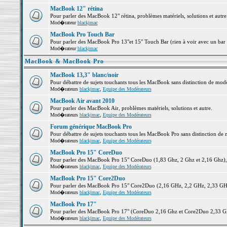
MacBook 12" rétina
Pour parler des MacBook 12" rétina, problèmes matériels, solutions et autre.
Mod�rateur
blackjmac
MacBook Pro Touch Bar
Pour parler des MacBook Pro 13"et 15" Touch Bar (rien à voir avec un bar ;-
Mod�rateur
blackjmac
MacBook & MacBook Pro
MacBook 13,3" blanc/noir
Pour débattre de sujets touchants tous les MacBook sans distinction de 
Mod�rateurs
blackjmac
,
Equipe des Modérateurs
MacBook Air avant 2010
Pour parler des MacBook Air, problèmes matériels, solutions et autre.
Mod�rateurs
blackjmac
,
Equipe des Modérateurs
Forum générique MacBook Pro
Pour débattre de sujets touchants tous les MacBook Pro sans distinction de 
Mod�rateurs
blackjmac
,
Equipe des Modérateurs
MacBook Pro 15" CoreDuo
Pour parler des MacBook Pro 15" CoreDuo (1,83 Ghz, 2 Ghz et 2,16 Ghz), pr
Mod�rateurs
blackjmac
,
Equipe des Modérateurs
MacBook Pro 15" Core2Duo
Pour parler des MacBook Pro 15" Core2Duo (2,16 GHz, 2,2 GHz, 2,33 GHz, 
Mod�rateurs
blackjmac
,
Equipe des Modérateurs
MacBook Pro 17"
Pour parler des MacBook Pro 17" (CoreDuo 2,16 Ghz et Core2Duo 2,33 GHz 
Mod�rateurs
blackjmac
,
Equipe des Modérateurs