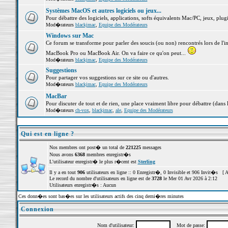
Systèmes MacOS et autres logiciels ou jeux...
Pour débattre des logiciels, applications, softs équivalents Mac/PC, jeux, plugi
Mod�rateurs
blackjmac
,
Equipe des Modérateurs
Windows sur Mac
Ce forum se transforme pour parler des soucis (ou non) rencontrés lors de l'i
MacBook Pro ou MacBook Air. On va faire ce qu'on peut...
Mod�rateurs
blackjmac
,
Equipe des Modérateurs
Suggestions
Pour partager vos suggestions sur ce site ou d'autres.
Mod�rateurs
blackjmac
,
Equipe des Modérateurs
MacBar
Pour discuter de tout et de rien, une place vraiment libre pour débattre (dans 
Mod�rateurs
ch-vox
,
blackjmac
,
ale
,
Equipe des Modérateurs
Qui est en ligne ?
Nos membres ont post� un total de
221225
messages
Nous avons
6368
membres enregistr�s
L'utilisateur enregistr� le plus r�cent est
Sterling
Il y a en tout
906
utilisateurs en ligne :: 0 Enregistr�, 0 Invisible et 906 Invit�s [
A
Le record du nombre d'utilisateurs en ligne est de
3728
le Mer 01 Avr 2026 à 2:12
Utilisateurs enregistr�s : Aucun
Ces donn�es sont bas�es sur les utilisateurs actifs des cinq derni�res minutes
Connexion
Nom d'utilisateur:
Mot de passe: