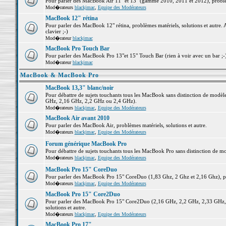
Pour parler des MacBook Air 11" et 13" (gamme 2010, 2011 et 2012), problème
Mod�rateurs
blackjmac
,
Equipe des Modérateurs
MacBook 12" rétina
Pour parler des MacBook 12" rétina, problèmes matériels, solutions et autre. 
clavier ;-)
Mod�rateur
blackjmac
MacBook Pro Touch Bar
Pour parler des MacBook Pro 13"et 15" Touch Bar (rien à voir avec un bar ;-) 
Mod�rateur
blackjmac
MacBook & MacBook Pro
MacBook 13,3" blanc/noir
Pour débattre de sujets touchants tous les MacBook sans distinction de mo
GHz, 2,16 GHz, 2,2 GHz ou 2,4 GHz).
Mod�rateurs
blackjmac
,
Equipe des Modérateurs
MacBook Air avant 2010
Pour parler des MacBook Air, problèmes matériels, solutions et autre.
Mod�rateurs
blackjmac
,
Equipe des Modérateurs
Forum générique MacBook Pro
Pour débattre de sujets touchants tous les MacBook Pro sans distinction de mo
Mod�rateurs
blackjmac
,
Equipe des Modérateurs
MacBook Pro 15" CoreDuo
Pour parler des MacBook Pro 15" CoreDuo (1,83 Ghz, 2 Ghz et 2,16 Ghz), pro
Mod�rateurs
blackjmac
,
Equipe des Modérateurs
MacBook Pro 15" Core2Duo
Pour parler des MacBook Pro 15" Core2Duo (2,16 GHz, 2,2 GHz, 2,33 GHz, 
solutions et autre.
Mod�rateurs
blackjmac
,
Equipe des Modérateurs
MacBook Pro 17"