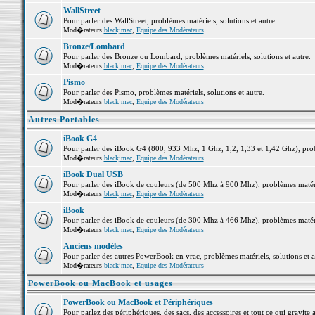
WallStreet
Pour parler des WallStreet, problèmes matériels, solutions et autre.
Mod�rateurs
blackjmac
,
Equipe des Modérateurs
Bronze/Lombard
Pour parler des Bronze ou Lombard, problèmes matériels, solutions et autre.
Mod�rateurs
blackjmac
,
Equipe des Modérateurs
Pismo
Pour parler des Pismo, problèmes matériels, solutions et autre.
Mod�rateurs
blackjmac
,
Equipe des Modérateurs
Autres Portables
iBook G4
Pour parler des iBook G4 (800, 933 Mhz, 1 Ghz, 1,2, 1,33 et 1,42 Ghz), probl
Mod�rateurs
blackjmac
,
Equipe des Modérateurs
iBook Dual USB
Pour parler des iBook de couleurs (de 500 Mhz à 900 Mhz), problèmes matériel
Mod�rateurs
blackjmac
,
Equipe des Modérateurs
iBook
Pour parler des iBook de couleurs (de 300 Mhz à 466 Mhz), problèmes matériel
Mod�rateurs
blackjmac
,
Equipe des Modérateurs
Anciens modèles
Pour parler des autres PowerBook en vrac, problèmes matériels, solutions et a
Mod�rateurs
blackjmac
,
Equipe des Modérateurs
PowerBook ou MacBook et usages
PowerBook ou MacBook et Périphériques
Pour parlez des périphériques, des sacs, des accessoires et tout ce qui grav