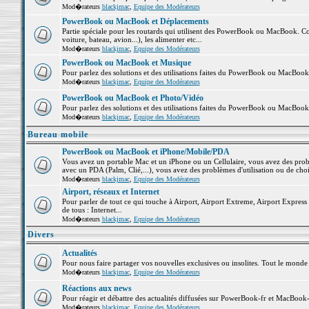
Mod�rateurs
blackjmac
,
Equipe des Modérateurs
PowerBook ou MacBook et Déplacements
Partie spéciale pour les routards qui utilisent des PowerBook ou MacBook. Co
voiture, bateau, avion...), les alimenter etc...
Mod�rateurs
blackjmac
,
Equipe des Modérateurs
PowerBook ou MacBook et Musique
Pour parlez des solutions et des utilisations faites du PowerBook ou MacBoo
Mod�rateurs
blackjmac
,
Equipe des Modérateurs
PowerBook ou MacBook et Photo/Vidéo
Pour parlez des solutions et des utilisations faites du PowerBook ou MacBook
Mod�rateurs
blackjmac
,
Equipe des Modérateurs
Bureau mobile
PowerBook ou MacBook et iPhone/Mobile/PDA
Vous avez un portable Mac et un iPhone ou un Cellulaire, vous avez des problè
avec un PDA (Palm, Clié,...), vous avez des problèmes d'utilisation ou de cho
Mod�rateurs
blackjmac
,
Equipe des Modérateurs
Airport, réseaux et Internet
Pour parler de tout ce qui touche à Airport, Airport Extreme, Airport Express e
de tous : Internet...
Mod�rateurs
blackjmac
,
Equipe des Modérateurs
Divers
Actualités
Pour nous faire partager vos nouvelles exclusives ou insolites. Tout le monde pe
Mod�rateurs
blackjmac
,
Equipe des Modérateurs
Réactions aux news
Pour réagir et débattre des actualités diffusées sur PowerBook-fr et MacBook-
Mod�rateurs
blackjmac
,
Equipe des Modérateurs