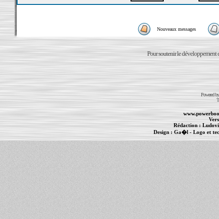
Nouveaux messages
Pour soutenir le développement du
Powered b
T
www.powerboo
Vers
Rédaction :
Ludovi
Design :
Ga�l
- Logo et te
Informations :
PowerBook
-
MacBook Pro
-
i