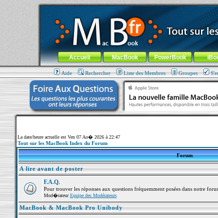
MacBook-fr.com : 100% Apple... 100% nomade !
Aller au contenu
-
Aller au menu général
-
Aller au menu de la
Menu général
Accueil
MacBook
PowerBook
iBo
Aide
Rechercher
Liste des Membres
Groupes
S'e
La date/heure actuelle est Ven 07 Ao� 2026 à 22:47
Tout sur les MacBook Index du Forum
Forum
A lire avant de poster
F.A.Q.
Pour trouver les réponses aux questions fréquemment posées dans notre foru
Mod�rateur
Equipe des Modérateurs
MacBook & MacBook Pro Unibody