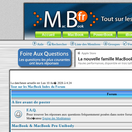
MacBook-fr.com : 100% Apple... 100% nomade !
Aller au contenu
-
Aller au menu général
-
Aller au menu de la
Menu général
Accueil
MacBook
PowerBook
iBo
Aide
Rechercher
Liste des Membres
Groupes
S'e
La date/heure actuelle est Lun 10 Ao� 2026 à 4:24
Tout sur les MacBook Index du Forum
Forum
A lire avant de poster
F.A.Q.
Pour trouver les réponses aux questions fréquemment posées dans notre foru
Mod�rateur
Equipe des Modérateurs
MacBook & MacBook Pro Unibody