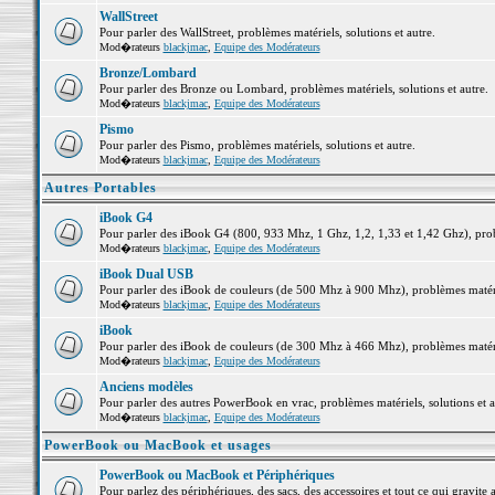
WallStreet
Pour parler des WallStreet, problèmes matériels, solutions et autre.
Mod�rateurs
blackjmac
,
Equipe des Modérateurs
Bronze/Lombard
Pour parler des Bronze ou Lombard, problèmes matériels, solutions et autre.
Mod�rateurs
blackjmac
,
Equipe des Modérateurs
Pismo
Pour parler des Pismo, problèmes matériels, solutions et autre.
Mod�rateurs
blackjmac
,
Equipe des Modérateurs
Autres Portables
iBook G4
Pour parler des iBook G4 (800, 933 Mhz, 1 Ghz, 1,2, 1,33 et 1,42 Ghz), probl
Mod�rateurs
blackjmac
,
Equipe des Modérateurs
iBook Dual USB
Pour parler des iBook de couleurs (de 500 Mhz à 900 Mhz), problèmes matériel
Mod�rateurs
blackjmac
,
Equipe des Modérateurs
iBook
Pour parler des iBook de couleurs (de 300 Mhz à 466 Mhz), problèmes matériel
Mod�rateurs
blackjmac
,
Equipe des Modérateurs
Anciens modèles
Pour parler des autres PowerBook en vrac, problèmes matériels, solutions et a
Mod�rateurs
blackjmac
,
Equipe des Modérateurs
PowerBook ou MacBook et usages
PowerBook ou MacBook et Périphériques
Pour parlez des périphériques, des sacs, des accessoires et tout ce qui grav