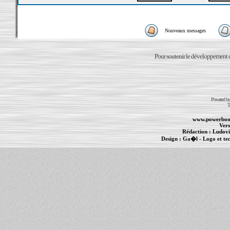
Nouveaux messages
Pour soutenir le développement du
Powered b
T
www.powerboo
Vers
Rédaction :
Ludovi
Design :
Ga�l
- Logo et te
Informations :
PowerBook
-
MacBook Pro
-
i