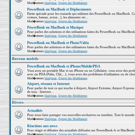
Mod�rateurs
blackjmac
,
Equipe des Modérateurs
PowerBook ou MacBook et Déplacements
Partie spéciale pour les routards qui utilisent des PowerBook ou MacBook. Co
voiture, bateau, avion...), les alimenter etc...
Mod�rateurs
blackjmac
,
Equipe des Modérateurs
PowerBook ou MacBook et Musique
Pour parlez des solutions et des utilisations faites du PowerBook ou MacBoo
Mod�rateurs
blackjmac
,
Equipe des Modérateurs
PowerBook ou MacBook et Photo/Vidéo
Pour parlez des solutions et des utilisations faites du PowerBook ou MacBook
Mod�rateurs
blackjmac
,
Equipe des Modérateurs
Bureau mobile
PowerBook ou MacBook et iPhone/Mobile/PDA
Vous avez un portable Mac et un iPhone ou un Cellulaire, vous avez des problè
avec un PDA (Palm, Clié,...), vous avez des problèmes d'utilisation ou de cho
Mod�rateurs
blackjmac
,
Equipe des Modérateurs
Airport, réseaux et Internet
Pour parler de tout ce qui touche à Airport, Airport Extreme, Airport Express e
de tous : Internet...
Mod�rateurs
blackjmac
,
Equipe des Modérateurs
Divers
Actualités
Pour nous faire partager vos nouvelles exclusives ou insolites. Tout le monde pe
Mod�rateurs
blackjmac
,
Equipe des Modérateurs
Réactions aux news
Pour réagir et débattre des actualités diffusées sur PowerBook-fr et MacBook-
Mod�rateurs
blackjmac
,
Equipe des Modérateurs