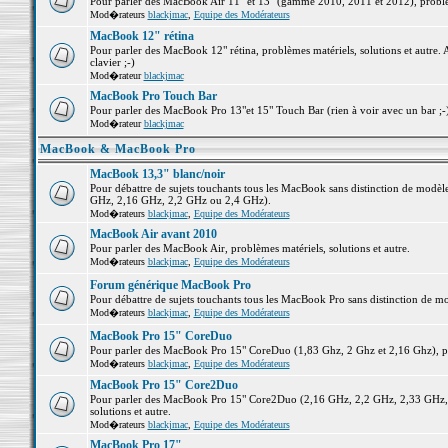
Pour parler des MacBook Air 11" et 13" (gamme 2010, 2011 et 2012), problème
Mod�rateurs
blackjmac
,
Equipe des Modérateurs
MacBook 12" rétina
Pour parler des MacBook 12" rétina, problèmes matériels, solutions et autre. 
clavier ;-)
Mod�rateur
blackjmac
MacBook Pro Touch Bar
Pour parler des MacBook Pro 13"et 15" Touch Bar (rien à voir avec un bar ;-) 
Mod�rateur
blackjmac
MacBook & MacBook Pro
MacBook 13,3" blanc/noir
Pour débattre de sujets touchants tous les MacBook sans distinction de mo
GHz, 2,16 GHz, 2,2 GHz ou 2,4 GHz).
Mod�rateurs
blackjmac
,
Equipe des Modérateurs
MacBook Air avant 2010
Pour parler des MacBook Air, problèmes matériels, solutions et autre.
Mod�rateurs
blackjmac
,
Equipe des Modérateurs
Forum générique MacBook Pro
Pour débattre de sujets touchants tous les MacBook Pro sans distinction de mo
Mod�rateurs
blackjmac
,
Equipe des Modérateurs
MacBook Pro 15" CoreDuo
Pour parler des MacBook Pro 15" CoreDuo (1,83 Ghz, 2 Ghz et 2,16 Ghz), pro
Mod�rateurs
blackjmac
,
Equipe des Modérateurs
MacBook Pro 15" Core2Duo
Pour parler des MacBook Pro 15" Core2Duo (2,16 GHz, 2,2 GHz, 2,33 GHz, 
solutions et autre.
Mod�rateurs
blackjmac
,
Equipe des Modérateurs
MacBook Pro 17"