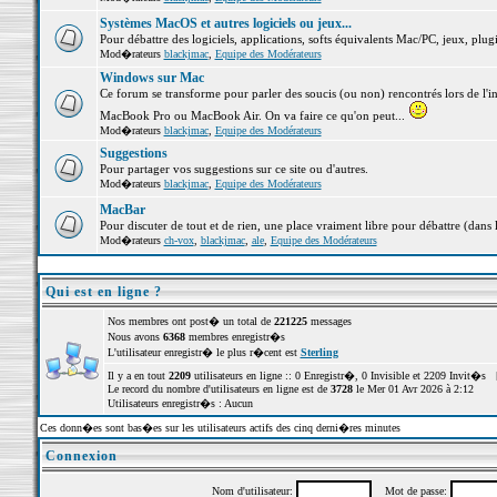
Systèmes MacOS et autres logiciels ou jeux...
Pour débattre des logiciels, applications, softs équivalents Mac/PC, jeux, plugi
Mod�rateurs
blackjmac
,
Equipe des Modérateurs
Windows sur Mac
Ce forum se transforme pour parler des soucis (ou non) rencontrés lors de l'i
MacBook Pro ou MacBook Air. On va faire ce qu'on peut...
Mod�rateurs
blackjmac
,
Equipe des Modérateurs
Suggestions
Pour partager vos suggestions sur ce site ou d'autres.
Mod�rateurs
blackjmac
,
Equipe des Modérateurs
MacBar
Pour discuter de tout et de rien, une place vraiment libre pour débattre (dans 
Mod�rateurs
ch-vox
,
blackjmac
,
ale
,
Equipe des Modérateurs
Qui est en ligne ?
Nos membres ont post� un total de
221225
messages
Nous avons
6368
membres enregistr�s
L'utilisateur enregistr� le plus r�cent est
Sterling
Il y a en tout
2209
utilisateurs en ligne :: 0 Enregistr�, 0 Invisible et 2209 Invit�s 
Le record du nombre d'utilisateurs en ligne est de
3728
le Mer 01 Avr 2026 à 2:12
Utilisateurs enregistr�s : Aucun
Ces donn�es sont bas�es sur les utilisateurs actifs des cinq derni�res minutes
Connexion
Nom d'utilisateur:
Mot de passe: