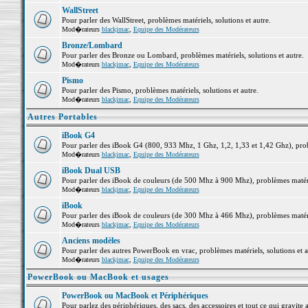
WallStreet
Pour parler des WallStreet, problèmes matériels, solutions et autre.
Mod�rateurs
blackjmac
,
Equipe des Modérateurs
Bronze/Lombard
Pour parler des Bronze ou Lombard, problèmes matériels, solutions et autre.
Mod�rateurs
blackjmac
,
Equipe des Modérateurs
Pismo
Pour parler des Pismo, problèmes matériels, solutions et autre.
Mod�rateurs
blackjmac
,
Equipe des Modérateurs
Autres Portables
iBook G4
Pour parler des iBook G4 (800, 933 Mhz, 1 Ghz, 1,2, 1,33 et 1,42 Ghz), probl
Mod�rateurs
blackjmac
,
Equipe des Modérateurs
iBook Dual USB
Pour parler des iBook de couleurs (de 500 Mhz à 900 Mhz), problèmes matériel
Mod�rateurs
blackjmac
,
Equipe des Modérateurs
iBook
Pour parler des iBook de couleurs (de 300 Mhz à 466 Mhz), problèmes matériel
Mod�rateurs
blackjmac
,
Equipe des Modérateurs
Anciens modèles
Pour parler des autres PowerBook en vrac, problèmes matériels, solutions et a
Mod�rateurs
blackjmac
,
Equipe des Modérateurs
PowerBook ou MacBook et usages
PowerBook ou MacBook et Périphériques
Pour parlez des périphériques, des sacs, des accessoires et tout ce qui grav