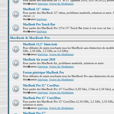
Pour parler des MacBook Air 11" et 13" (gamme 2010, 2011 et 2012), problème
Mod�rateurs
blackjmac
,
Equipe des Modérateurs
MacBook 12" rétina
Pour parler des MacBook 12" rétina, problèmes matériels, solutions et autre. 
clavier ;-)
Mod�rateur
blackjmac
MacBook Pro Touch Bar
Pour parler des MacBook Pro 13"et 15" Touch Bar (rien à voir avec un bar ;-) 
Mod�rateur
blackjmac
MacBook & MacBook Pro
MacBook 13,3" blanc/noir
Pour débattre de sujets touchants tous les MacBook sans distinction de mo
GHz, 2,16 GHz, 2,2 GHz ou 2,4 GHz).
Mod�rateurs
blackjmac
,
Equipe des Modérateurs
MacBook Air avant 2010
Pour parler des MacBook Air, problèmes matériels, solutions et autre.
Mod�rateurs
blackjmac
,
Equipe des Modérateurs
Forum générique MacBook Pro
Pour débattre de sujets touchants tous les MacBook Pro sans distinction de mo
Mod�rateurs
blackjmac
,
Equipe des Modérateurs
MacBook Pro 15" CoreDuo
Pour parler des MacBook Pro 15" CoreDuo (1,83 Ghz, 2 Ghz et 2,16 Ghz), pro
Mod�rateurs
blackjmac
,
Equipe des Modérateurs
MacBook Pro 15" Core2Duo
Pour parler des MacBook Pro 15" Core2Duo (2,16 GHz, 2,2 GHz, 2,33 GHz, 
solutions et autre.
Mod�rateurs
blackjmac
,
Equipe des Modérateurs
MacBook Pro 17"