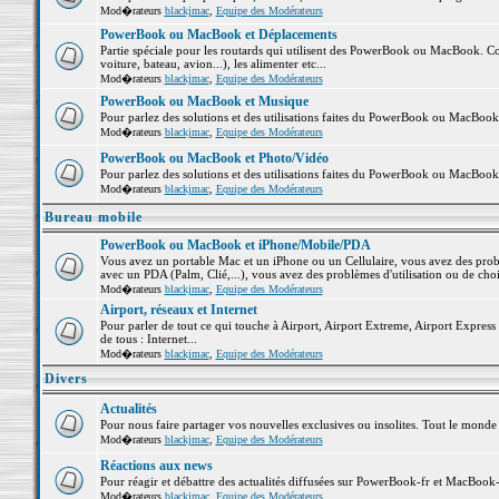
Mod�rateurs
blackjmac
,
Equipe des Modérateurs
PowerBook ou MacBook et Déplacements
Partie spéciale pour les routards qui utilisent des PowerBook ou MacBook. Co
voiture, bateau, avion...), les alimenter etc...
Mod�rateurs
blackjmac
,
Equipe des Modérateurs
PowerBook ou MacBook et Musique
Pour parlez des solutions et des utilisations faites du PowerBook ou MacBoo
Mod�rateurs
blackjmac
,
Equipe des Modérateurs
PowerBook ou MacBook et Photo/Vidéo
Pour parlez des solutions et des utilisations faites du PowerBook ou MacBook
Mod�rateurs
blackjmac
,
Equipe des Modérateurs
Bureau mobile
PowerBook ou MacBook et iPhone/Mobile/PDA
Vous avez un portable Mac et un iPhone ou un Cellulaire, vous avez des problè
avec un PDA (Palm, Clié,...), vous avez des problèmes d'utilisation ou de cho
Mod�rateurs
blackjmac
,
Equipe des Modérateurs
Airport, réseaux et Internet
Pour parler de tout ce qui touche à Airport, Airport Extreme, Airport Express e
de tous : Internet...
Mod�rateurs
blackjmac
,
Equipe des Modérateurs
Divers
Actualités
Pour nous faire partager vos nouvelles exclusives ou insolites. Tout le monde pe
Mod�rateurs
blackjmac
,
Equipe des Modérateurs
Réactions aux news
Pour réagir et débattre des actualités diffusées sur PowerBook-fr et MacBook-
Mod�rateurs
blackjmac
,
Equipe des Modérateurs