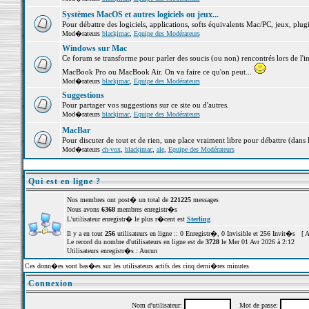
Systèmes MacOS et autres logiciels ou jeux...
Pour débattre des logiciels, applications, softs équivalents Mac/PC, jeux, plugi
Mod�rateurs
blackjmac
,
Equipe des Modérateurs
Windows sur Mac
Ce forum se transforme pour parler des soucis (ou non) rencontrés lors de l'i
MacBook Pro ou MacBook Air. On va faire ce qu'on peut...
Mod�rateurs
blackjmac
,
Equipe des Modérateurs
Suggestions
Pour partager vos suggestions sur ce site ou d'autres.
Mod�rateurs
blackjmac
,
Equipe des Modérateurs
MacBar
Pour discuter de tout et de rien, une place vraiment libre pour débattre (dans 
Mod�rateurs
ch-vox
,
blackjmac
,
ale
,
Equipe des Modérateurs
Qui est en ligne ?
Nos membres ont post� un total de
221225
messages
Nous avons
6368
membres enregistr�s
L'utilisateur enregistr� le plus r�cent est
Sterling
Il y a en tout
256
utilisateurs en ligne :: 0 Enregistr�, 0 Invisible et 256 Invit�s [
A
Le record du nombre d'utilisateurs en ligne est de
3728
le Mer 01 Avr 2026 à 2:12
Utilisateurs enregistr�s : Aucun
Ces donn�es sont bas�es sur les utilisateurs actifs des cinq derni�res minutes
Connexion
Nom d'utilisateur:
Mot de passe: