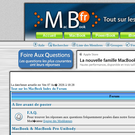
MacBook-fr.com : 100% Apple... 100% nomade !
Aller au contenu
-
Aller au menu général
-
Aller au menu de la
Menu général
Accueil
MacBook
PowerBook
iBo
Aide
Rechercher
Liste des Membres
Groupes
S'e
La date/heure actuelle est Ven 07 Ao� 2026 à 18:28
Tout sur les MacBook Index du Forum
Forum
A lire avant de poster
F.A.Q.
Pour trouver les réponses aux questions fréquemment posées dans notre foru
Mod�rateur
Equipe des Modérateurs
MacBook & MacBook Pro Unibody