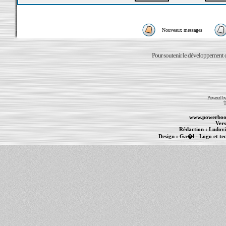
Nouveaux messages
Pour soutenir le développement du
Powered b
T
www.powerboo
Vers
Rédaction :
Ludovi
Design :
Ga�l
- Logo et te
Informations :
PowerBook
-
MacBook Pro
-
i