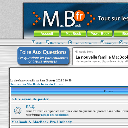
MacBook-fr.com : 100% Apple... 100% nomade !
Aller au contenu
-
Aller au menu général
-
Aller au menu de la
Menu général
Accueil
MacBook
PowerBook
iBo
Aide
Rechercher
Liste des Membres
Groupes
S'e
La date/heure actuelle est Sam 08 Ao� 2026 à 10:59
Tout sur les MacBook Index du Forum
Forum
A lire avant de poster
F.A.Q.
Pour trouver les réponses aux questions fréquemment posées dans notre foru
Mod�rateur
Equipe des Modérateurs
MacBook & MacBook Pro Unibody