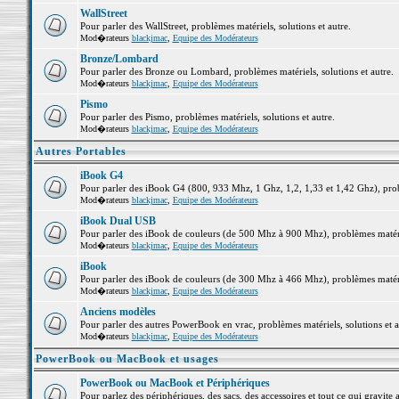
WallStreet
Pour parler des WallStreet, problèmes matériels, solutions et autre.
Mod�rateurs
blackjmac
,
Equipe des Modérateurs
Bronze/Lombard
Pour parler des Bronze ou Lombard, problèmes matériels, solutions et autre.
Mod�rateurs
blackjmac
,
Equipe des Modérateurs
Pismo
Pour parler des Pismo, problèmes matériels, solutions et autre.
Mod�rateurs
blackjmac
,
Equipe des Modérateurs
Autres Portables
iBook G4
Pour parler des iBook G4 (800, 933 Mhz, 1 Ghz, 1,2, 1,33 et 1,42 Ghz), probl
Mod�rateurs
blackjmac
,
Equipe des Modérateurs
iBook Dual USB
Pour parler des iBook de couleurs (de 500 Mhz à 900 Mhz), problèmes matériel
Mod�rateurs
blackjmac
,
Equipe des Modérateurs
iBook
Pour parler des iBook de couleurs (de 300 Mhz à 466 Mhz), problèmes matériel
Mod�rateurs
blackjmac
,
Equipe des Modérateurs
Anciens modèles
Pour parler des autres PowerBook en vrac, problèmes matériels, solutions et a
Mod�rateurs
blackjmac
,
Equipe des Modérateurs
PowerBook ou MacBook et usages
PowerBook ou MacBook et Périphériques
Pour parlez des périphériques, des sacs, des accessoires et tout ce qui grav