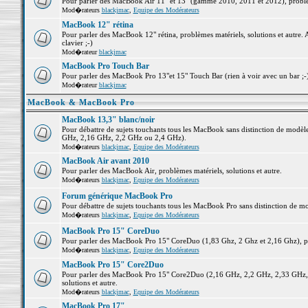
Pour parler des MacBook Air 11" et 13" (gamme 2010, 2011 et 2012), problème
Mod�rateurs
blackjmac
,
Equipe des Modérateurs
MacBook 12" rétina
Pour parler des MacBook 12" rétina, problèmes matériels, solutions et autre. 
clavier ;-)
Mod�rateur
blackjmac
MacBook Pro Touch Bar
Pour parler des MacBook Pro 13"et 15" Touch Bar (rien à voir avec un bar ;-) 
Mod�rateur
blackjmac
MacBook & MacBook Pro
MacBook 13,3" blanc/noir
Pour débattre de sujets touchants tous les MacBook sans distinction de mo
GHz, 2,16 GHz, 2,2 GHz ou 2,4 GHz).
Mod�rateurs
blackjmac
,
Equipe des Modérateurs
MacBook Air avant 2010
Pour parler des MacBook Air, problèmes matériels, solutions et autre.
Mod�rateurs
blackjmac
,
Equipe des Modérateurs
Forum générique MacBook Pro
Pour débattre de sujets touchants tous les MacBook Pro sans distinction de mo
Mod�rateurs
blackjmac
,
Equipe des Modérateurs
MacBook Pro 15" CoreDuo
Pour parler des MacBook Pro 15" CoreDuo (1,83 Ghz, 2 Ghz et 2,16 Ghz), pro
Mod�rateurs
blackjmac
,
Equipe des Modérateurs
MacBook Pro 15" Core2Duo
Pour parler des MacBook Pro 15" Core2Duo (2,16 GHz, 2,2 GHz, 2,33 GHz, 
solutions et autre.
Mod�rateurs
blackjmac
,
Equipe des Modérateurs
MacBook Pro 17"