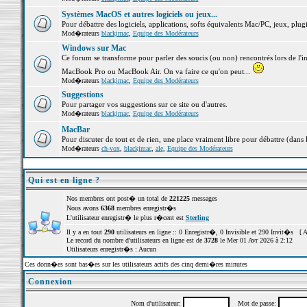
Systèmes MacOS et autres logiciels ou jeux...
Pour débattre des logiciels, applications, softs équivalents Mac/PC, jeux, plugi
Mod�rateurs
blackjmac
,
Equipe des Modérateurs
Windows sur Mac
Ce forum se transforme pour parler des soucis (ou non) rencontrés lors de l'i
MacBook Pro ou MacBook Air. On va faire ce qu'on peut...
Mod�rateurs
blackjmac
,
Equipe des Modérateurs
Suggestions
Pour partager vos suggestions sur ce site ou d'autres.
Mod�rateurs
blackjmac
,
Equipe des Modérateurs
MacBar
Pour discuter de tout et de rien, une place vraiment libre pour débattre (dans 
Mod�rateurs
ch-vox
,
blackjmac
,
ale
,
Equipe des Modérateurs
Qui est en ligne ?
Nos membres ont post� un total de
221225
messages
Nous avons
6368
membres enregistr�s
L'utilisateur enregistr� le plus r�cent est
Sterling
Il y a en tout
290
utilisateurs en ligne :: 0 Enregistr�, 0 Invisible et 290 Invit�s [
A
Le record du nombre d'utilisateurs en ligne est de
3728
le Mer 01 Avr 2026 à 2:12
Utilisateurs enregistr�s : Aucun
Ces donn�es sont bas�es sur les utilisateurs actifs des cinq derni�res minutes
Connexion
Nom d'utilisateur:
Mot de passe: