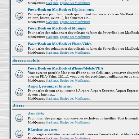
Mod�rateurs
blackjmac
,
Equipe des Modérateurs
PowerBook ou MacBook et Déplacements
Partie spéciale pour les routards qui utilisent des PowerBook ou MacBook. Co
voiture, bateau, avion...), les alimenter etc...
Mod�rateurs
blackjmac
,
Equipe des Modérateurs
PowerBook ou MacBook et Musique
Pour parlez des solutions et des utilisations faites du PowerBook ou MacBoo
Mod�rateurs
blackjmac
,
Equipe des Modérateurs
PowerBook ou MacBook et Photo/Vidéo
Pour parlez des solutions et des utilisations faites du PowerBook ou MacBook
Mod�rateurs
blackjmac
,
Equipe des Modérateurs
Bureau mobile
PowerBook ou MacBook et iPhone/Mobile/PDA
Vous avez un portable Mac et un iPhone ou un Cellulaire, vous avez des problè
avec un PDA (Palm, Clié,...), vous avez des problèmes d'utilisation ou de cho
Mod�rateurs
blackjmac
,
Equipe des Modérateurs
Airport, réseaux et Internet
Pour parler de tout ce qui touche à Airport, Airport Extreme, Airport Express e
de tous : Internet...
Mod�rateurs
blackjmac
,
Equipe des Modérateurs
Divers
Actualités
Pour nous faire partager vos nouvelles exclusives ou insolites. Tout le monde pe
Mod�rateurs
blackjmac
,
Equipe des Modérateurs
Réactions aux news
Pour réagir et débattre des actualités diffusées sur PowerBook-fr et MacBook-
Mod�rateurs
blackjmac
,
Equipe des Modérateurs