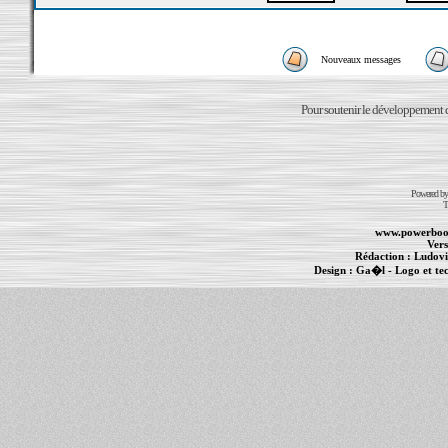
Nouveaux messages
Pour soutenir le développement du
Powered b
T
www.powerboo
Vers
Rédaction :
Ludovi
Design :
Ga�l
- Logo et te
Informations :
PowerBook
-
MacBook Pro
-
i