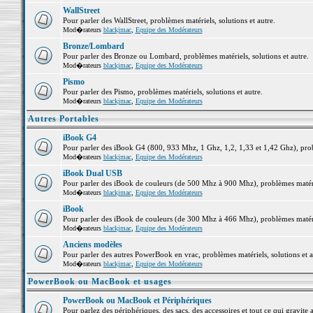
WallStreet
Pour parler des WallStreet, problèmes matériels, solutions et autre.
Mod�rateurs
blackjmac
,
Equipe des Modérateurs
Bronze/Lombard
Pour parler des Bronze ou Lombard, problèmes matériels, solutions et autre.
Mod�rateurs
blackjmac
,
Equipe des Modérateurs
Pismo
Pour parler des Pismo, problèmes matériels, solutions et autre.
Mod�rateurs
blackjmac
,
Equipe des Modérateurs
Autres Portables
iBook G4
Pour parler des iBook G4 (800, 933 Mhz, 1 Ghz, 1,2, 1,33 et 1,42 Ghz), probl
Mod�rateurs
blackjmac
,
Equipe des Modérateurs
iBook Dual USB
Pour parler des iBook de couleurs (de 500 Mhz à 900 Mhz), problèmes matériel
Mod�rateurs
blackjmac
,
Equipe des Modérateurs
iBook
Pour parler des iBook de couleurs (de 300 Mhz à 466 Mhz), problèmes matériel
Mod�rateurs
blackjmac
,
Equipe des Modérateurs
Anciens modèles
Pour parler des autres PowerBook en vrac, problèmes matériels, solutions et a
Mod�rateurs
blackjmac
,
Equipe des Modérateurs
PowerBook ou MacBook et usages
PowerBook ou MacBook et Périphériques
Pour parlez des périphériques, des sacs, des accessoires et tout ce qui grav