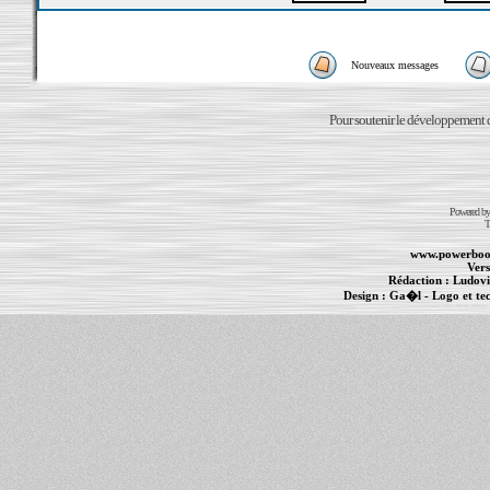
Nouveaux messages
Pour soutenir le développement du
Powered b
T
www.powerboo
Vers
Rédaction :
Ludovi
Design :
Ga�l
- Logo et te
Informations :
PowerBook
-
MacBook Pro
-
i