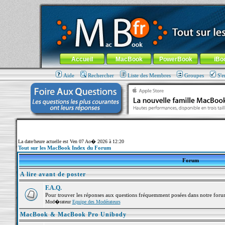
MacBook-fr.com : 100% Apple... 100% nomade !
Aller au contenu
-
Aller au menu général
-
Aller au menu de la
Menu général
Accueil
MacBook
PowerBook
iBo
Aide
Rechercher
Liste des Membres
Groupes
S'e
La date/heure actuelle est Ven 07 Ao� 2026 à 12:20
Tout sur les MacBook Index du Forum
Forum
A lire avant de poster
F.A.Q.
Pour trouver les réponses aux questions fréquemment posées dans notre foru
Mod�rateur
Equipe des Modérateurs
MacBook & MacBook Pro Unibody