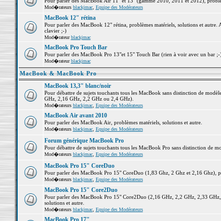
Pour parler des MacBook Air 11" et 13" (gamme 2010, 2011 et 2012), problème
Mod�rateurs
blackjmac
,
Equipe des Modérateurs
MacBook 12" rétina
Pour parler des MacBook 12" rétina, problèmes matériels, solutions et autre. 
clavier ;-)
Mod�rateur
blackjmac
MacBook Pro Touch Bar
Pour parler des MacBook Pro 13"et 15" Touch Bar (rien à voir avec un bar ;-) 
Mod�rateur
blackjmac
MacBook & MacBook Pro
MacBook 13,3" blanc/noir
Pour débattre de sujets touchants tous les MacBook sans distinction de mo
GHz, 2,16 GHz, 2,2 GHz ou 2,4 GHz).
Mod�rateurs
blackjmac
,
Equipe des Modérateurs
MacBook Air avant 2010
Pour parler des MacBook Air, problèmes matériels, solutions et autre.
Mod�rateurs
blackjmac
,
Equipe des Modérateurs
Forum générique MacBook Pro
Pour débattre de sujets touchants tous les MacBook Pro sans distinction de mo
Mod�rateurs
blackjmac
,
Equipe des Modérateurs
MacBook Pro 15" CoreDuo
Pour parler des MacBook Pro 15" CoreDuo (1,83 Ghz, 2 Ghz et 2,16 Ghz), pro
Mod�rateurs
blackjmac
,
Equipe des Modérateurs
MacBook Pro 15" Core2Duo
Pour parler des MacBook Pro 15" Core2Duo (2,16 GHz, 2,2 GHz, 2,33 GHz, 
solutions et autre.
Mod�rateurs
blackjmac
,
Equipe des Modérateurs
MacBook Pro 17"