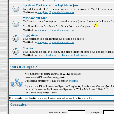
Systèmes MacOS et autres logiciels ou jeux...
Pour débattre des logiciels, applications, softs équivalents Mac/PC, jeux, plugi
Mod�rateurs
blackjmac
,
Equipe des Modérateurs
Windows sur Mac
Ce forum se transforme pour parler des soucis (ou non) rencontrés lors de l'i
MacBook Pro ou MacBook Air. On va faire ce qu'on peut...
Mod�rateurs
blackjmac
,
Equipe des Modérateurs
Suggestions
Pour partager vos suggestions sur ce site ou d'autres.
Mod�rateurs
blackjmac
,
Equipe des Modérateurs
MacBar
Pour discuter de tout et de rien, une place vraiment libre pour débattre (dans 
Mod�rateurs
ch-vox
,
blackjmac
,
ale
,
Equipe des Modérateurs
Qui est en ligne ?
Nos membres ont post� un total de
221225
messages
Nous avons
6368
membres enregistr�s
L'utilisateur enregistr� le plus r�cent est
Sterling
Il y a en tout
490
utilisateurs en ligne :: 0 Enregistr�, 0 Invisible et 490 Invit�s [
A
Le record du nombre d'utilisateurs en ligne est de
3728
le Mer 01 Avr 2026 à 2:12
Utilisateurs enregistr�s : Aucun
Ces donn�es sont bas�es sur les utilisateurs actifs des cinq derni�res minutes
Connexion
Nom d'utilisateur:
Mot de passe: