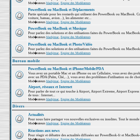
Mod�rateurs
blackjmac
,
Equipe des Modérateurs
PowerBook ou MacBook et Déplacements
Partie spéciale pour les routards qui utilisent des PowerBook ou MacBook. Co
voiture, bateau, avion...), les alimenter etc...
Mod�rateurs
blackjmac
,
Equipe des Modérateurs
PowerBook ou MacBook et Musique
Pour parlez des solutions et des utilisations faites du PowerBook ou MacBoo
Mod�rateurs
blackjmac
,
Equipe des Modérateurs
PowerBook ou MacBook et Photo/Vidéo
Pour parlez des solutions et des utilisations faites du PowerBook ou MacBook
Mod�rateurs
blackjmac
,
Equipe des Modérateurs
Bureau mobile
PowerBook ou MacBook et iPhone/Mobile/PDA
Vous avez un portable Mac et un iPhone ou un Cellulaire, vous avez des problè
avec un PDA (Palm, Clié,...), vous avez des problèmes d'utilisation ou de cho
Mod�rateurs
blackjmac
,
Equipe des Modérateurs
Airport, réseaux et Internet
Pour parler de tout ce qui touche à Airport, Airport Extreme, Airport Express e
de tous : Internet...
Mod�rateurs
blackjmac
,
Equipe des Modérateurs
Divers
Actualités
Pour nous faire partager vos nouvelles exclusives ou insolites. Tout le monde pe
Mod�rateurs
blackjmac
,
Equipe des Modérateurs
Réactions aux news
Pour réagir et débattre des actualités diffusées sur PowerBook-fr et MacBook-
Mod�rateurs
blackjmac
,
Equipe des Modérateurs