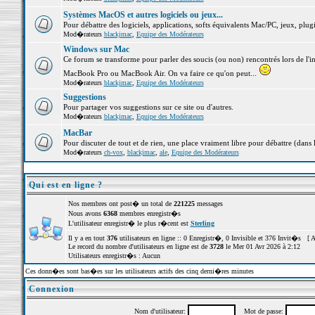
Systèmes MacOS et autres logiciels ou jeux...
Pour débattre des logiciels, applications, softs équivalents Mac/PC, jeux, plugi
Mod�rateurs
blackjmac
,
Equipe des Modérateurs
Windows sur Mac
Ce forum se transforme pour parler des soucis (ou non) rencontrés lors de l'i
MacBook Pro ou MacBook Air. On va faire ce qu'on peut...
Mod�rateurs
blackjmac
,
Equipe des Modérateurs
Suggestions
Pour partager vos suggestions sur ce site ou d'autres.
Mod�rateurs
blackjmac
,
Equipe des Modérateurs
MacBar
Pour discuter de tout et de rien, une place vraiment libre pour débattre (dans 
Mod�rateurs
ch-vox
,
blackjmac
,
ale
,
Equipe des Modérateurs
Qui est en ligne ?
Nos membres ont post� un total de
221225
messages
Nous avons
6368
membres enregistr�s
L'utilisateur enregistr� le plus r�cent est
Sterling
Il y a en tout
376
utilisateurs en ligne :: 0 Enregistr�, 0 Invisible et 376 Invit�s [
A
Le record du nombre d'utilisateurs en ligne est de
3728
le Mer 01 Avr 2026 à 2:12
Utilisateurs enregistr�s : Aucun
Ces donn�es sont bas�es sur les utilisateurs actifs des cinq derni�res minutes
Connexion
Nom d'utilisateur:
Mot de passe: