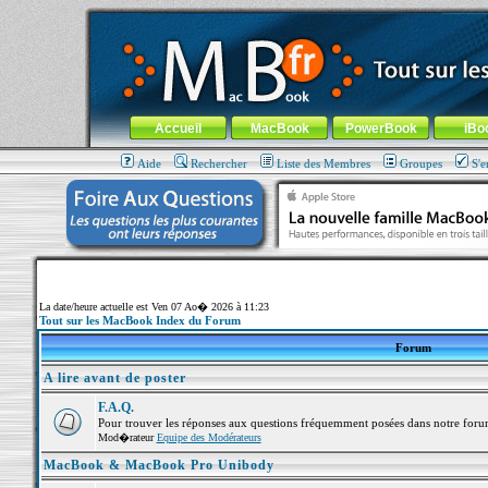
MacBook-fr.com : 100% Apple... 100% nomade !
Aller au contenu
-
Aller au menu général
-
Aller au menu de la
Menu général
Accueil
MacBook
PowerBook
iBo
Aide
Rechercher
Liste des Membres
Groupes
S'e
La date/heure actuelle est Ven 07 Ao� 2026 à 11:23
Tout sur les MacBook Index du Forum
Forum
A lire avant de poster
F.A.Q.
Pour trouver les réponses aux questions fréquemment posées dans notre foru
Mod�rateur
Equipe des Modérateurs
MacBook & MacBook Pro Unibody