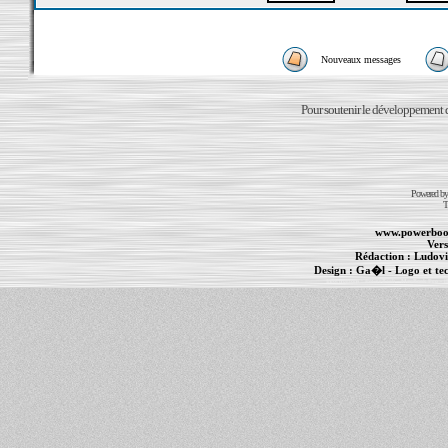
Nouveaux messages
Pour soutenir le développement du
Powered b
T
www.powerboo
Vers
Rédaction :
Ludovi
Design :
Ga�l
- Logo et te
Informations :
PowerBook
-
MacBook Pro
-
i