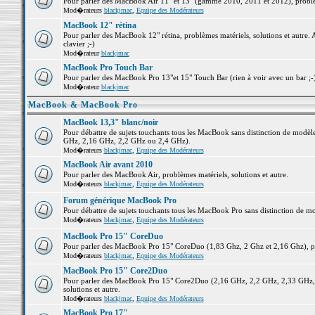
Pour parler des MacBook Air 11" et 13" (gamme 2010, 2011 et 2012), problème
Mod�rateurs
blackjmac
,
Equipe des Modérateurs
MacBook 12" rétina
Pour parler des MacBook 12" rétina, problèmes matériels, solutions et autre. 
clavier ;-)
Mod�rateur
blackjmac
MacBook Pro Touch Bar
Pour parler des MacBook Pro 13"et 15" Touch Bar (rien à voir avec un bar ;-) 
Mod�rateur
blackjmac
MacBook & MacBook Pro
MacBook 13,3" blanc/noir
Pour débattre de sujets touchants tous les MacBook sans distinction de mo
GHz, 2,16 GHz, 2,2 GHz ou 2,4 GHz).
Mod�rateurs
blackjmac
,
Equipe des Modérateurs
MacBook Air avant 2010
Pour parler des MacBook Air, problèmes matériels, solutions et autre.
Mod�rateurs
blackjmac
,
Equipe des Modérateurs
Forum générique MacBook Pro
Pour débattre de sujets touchants tous les MacBook Pro sans distinction de mo
Mod�rateurs
blackjmac
,
Equipe des Modérateurs
MacBook Pro 15" CoreDuo
Pour parler des MacBook Pro 15" CoreDuo (1,83 Ghz, 2 Ghz et 2,16 Ghz), pro
Mod�rateurs
blackjmac
,
Equipe des Modérateurs
MacBook Pro 15" Core2Duo
Pour parler des MacBook Pro 15" Core2Duo (2,16 GHz, 2,2 GHz, 2,33 GHz, 
solutions et autre.
Mod�rateurs
blackjmac
,
Equipe des Modérateurs
MacBook Pro 17"