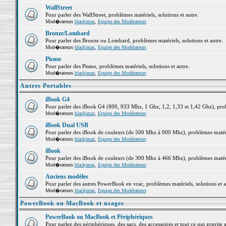
WallStreet
Pour parler des WallStreet, problèmes matériels, solutions et autre.
Mod�rateurs
blackjmac
,
Equipe des Modérateurs
Bronze/Lombard
Pour parler des Bronze ou Lombard, problèmes matériels, solutions et autre.
Mod�rateurs
blackjmac
,
Equipe des Modérateurs
Pismo
Pour parler des Pismo, problèmes matériels, solutions et autre.
Mod�rateurs
blackjmac
,
Equipe des Modérateurs
Autres Portables
iBook G4
Pour parler des iBook G4 (800, 933 Mhz, 1 Ghz, 1,2, 1,33 et 1,42 Ghz), probl
Mod�rateurs
blackjmac
,
Equipe des Modérateurs
iBook Dual USB
Pour parler des iBook de couleurs (de 500 Mhz à 900 Mhz), problèmes matériel
Mod�rateurs
blackjmac
,
Equipe des Modérateurs
iBook
Pour parler des iBook de couleurs (de 300 Mhz à 466 Mhz), problèmes matériel
Mod�rateurs
blackjmac
,
Equipe des Modérateurs
Anciens modèles
Pour parler des autres PowerBook en vrac, problèmes matériels, solutions et a
Mod�rateurs
blackjmac
,
Equipe des Modérateurs
PowerBook ou MacBook et usages
PowerBook ou MacBook et Périphériques
Pour parlez des périphériques, des sacs, des accessoires et tout ce qui grav