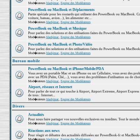
Mod�rateurs
blackjmac
,
Equipe des Modérateurs
PowerBook ou MacBook et Déplacements
Partie spéciale pour les routards qui utilisent des PowerBook ou MacBook. Co
voiture, bateau, avion...), les alimenter etc...
Mod�rateurs
blackjmac
,
Equipe des Modérateurs
PowerBook ou MacBook et Musique
Pour parlez des solutions et des utilisations faites du PowerBook ou MacBoo
Mod�rateurs
blackjmac
,
Equipe des Modérateurs
PowerBook ou MacBook et Photo/Vidéo
Pour parlez des solutions et des utilisations faites du PowerBook ou MacBook
Mod�rateurs
blackjmac
,
Equipe des Modérateurs
Bureau mobile
PowerBook ou MacBook et iPhone/Mobile/PDA
Vous avez un portable Mac et un iPhone ou un Cellulaire, vous avez des problè
avec un PDA (Palm, Clié,...), vous avez des problèmes d'utilisation ou de cho
Mod�rateurs
blackjmac
,
Equipe des Modérateurs
Airport, réseaux et Internet
Pour parler de tout ce qui touche à Airport, Airport Extreme, Airport Express e
de tous : Internet...
Mod�rateurs
blackjmac
,
Equipe des Modérateurs
Divers
Actualités
Pour nous faire partager vos nouvelles exclusives ou insolites. Tout le monde pe
Mod�rateurs
blackjmac
,
Equipe des Modérateurs
Réactions aux news
Pour réagir et débattre des actualités diffusées sur PowerBook-fr et MacBook-
Mod�rateurs
blackjmac
,
Equipe des Modérateurs