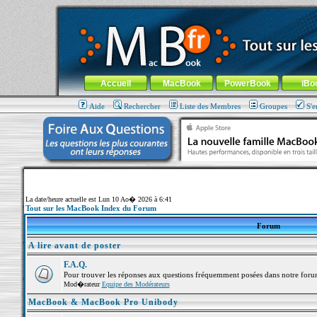
MacBook-fr.com : 100% Apple... 100% nomade !
Aller au contenu
-
Aller au menu général
-
Aller au menu de la
Menu général
Accueil
MacBook
PowerBook
iBo
Aide
Rechercher
Liste des Membres
Groupes
S'e
La date/heure actuelle est Lun 10 Ao� 2026 à 6:41
Tout sur les MacBook Index du Forum
Forum
A lire avant de poster
F.A.Q.
Pour trouver les réponses aux questions fréquemment posées dans notre foru
Mod�rateur
Equipe des Modérateurs
MacBook & MacBook Pro Unibody