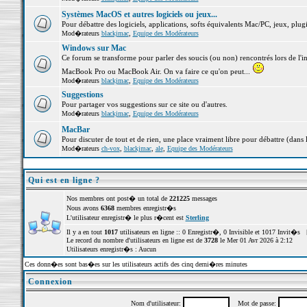
Systèmes MacOS et autres logiciels ou jeux...
Pour débattre des logiciels, applications, softs équivalents Mac/PC, jeux, plugi
Mod�rateurs
blackjmac
,
Equipe des Modérateurs
Windows sur Mac
Ce forum se transforme pour parler des soucis (ou non) rencontrés lors de l'i
MacBook Pro ou MacBook Air. On va faire ce qu'on peut...
Mod�rateurs
blackjmac
,
Equipe des Modérateurs
Suggestions
Pour partager vos suggestions sur ce site ou d'autres.
Mod�rateurs
blackjmac
,
Equipe des Modérateurs
MacBar
Pour discuter de tout et de rien, une place vraiment libre pour débattre (dans 
Mod�rateurs
ch-vox
,
blackjmac
,
ale
,
Equipe des Modérateurs
Qui est en ligne ?
Nos membres ont post� un total de
221225
messages
Nous avons
6368
membres enregistr�s
L'utilisateur enregistr� le plus r�cent est
Sterling
Il y a en tout
1017
utilisateurs en ligne :: 0 Enregistr�, 0 Invisible et 1017 Invit�s 
Le record du nombre d'utilisateurs en ligne est de
3728
le Mer 01 Avr 2026 à 2:12
Utilisateurs enregistr�s : Aucun
Ces donn�es sont bas�es sur les utilisateurs actifs des cinq derni�res minutes
Connexion
Nom d'utilisateur:
Mot de passe: