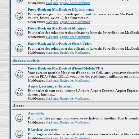
Mod�rateurs
blackjmac
,
Equipe des Modérateurs
PowerBook ou MacBook et Déplacements
Partie spéciale pour les routards qui utilisent des PowerBook ou MacBook. Co
voiture, bateau, avion...), les alimenter etc...
Mod�rateurs
blackjmac
,
Equipe des Modérateurs
PowerBook ou MacBook et Musique
Pour parlez des solutions et des utilisations faites du PowerBook ou MacBoo
Mod�rateurs
blackjmac
,
Equipe des Modérateurs
PowerBook ou MacBook et Photo/Vidéo
Pour parlez des solutions et des utilisations faites du PowerBook ou MacBook
Mod�rateurs
blackjmac
,
Equipe des Modérateurs
Bureau mobile
PowerBook ou MacBook et iPhone/Mobile/PDA
Vous avez un portable Mac et un iPhone ou un Cellulaire, vous avez des problè
avec un PDA (Palm, Clié,...), vous avez des problèmes d'utilisation ou de cho
Mod�rateurs
blackjmac
,
Equipe des Modérateurs
Airport, réseaux et Internet
Pour parler de tout ce qui touche à Airport, Airport Extreme, Airport Express e
de tous : Internet...
Mod�rateurs
blackjmac
,
Equipe des Modérateurs
Divers
Actualités
Pour nous faire partager vos nouvelles exclusives ou insolites. Tout le monde pe
Mod�rateurs
blackjmac
,
Equipe des Modérateurs
Réactions aux news
Pour réagir et débattre des actualités diffusées sur PowerBook-fr et MacBook-
Mod�rateurs
blackjmac
,
Equipe des Modérateurs