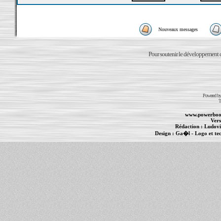
Nouveaux messages
Pour soutenir le développement du
Powered b
T
www.powerboo
Vers
Rédaction :
Ludovi
Design :
Ga�l
- Logo et te
Informations :
PowerBook
-
MacBook Pro
-
i