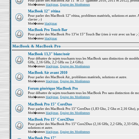
Pour parler des MacBook Air 11" et 13" (gamme 2010, 2011 et 2012), problème
Mod�rateurs
blackjmac
,
Equipe des Modérateurs
MacBook 12" rétina
Pour parler des MacBook 12" rétina, problèmes matériels, solutions et autre. 
clavier ;-)
Mod�rateur
blackjmac
MacBook Pro Touch Bar
Pour parler des MacBook Pro 13"et 15" Touch Bar (rien à voir avec un bar ;-) 
Mod�rateur
blackjmac
MacBook & MacBook Pro
MacBook 13,3" blanc/noir
Pour débattre de sujets touchants tous les MacBook sans distinction de mo
GHz, 2,16 GHz, 2,2 GHz ou 2,4 GHz).
Mod�rateurs
blackjmac
,
Equipe des Modérateurs
MacBook Air avant 2010
Pour parler des MacBook Air, problèmes matériels, solutions et autre.
Mod�rateurs
blackjmac
,
Equipe des Modérateurs
Forum générique MacBook Pro
Pour débattre de sujets touchants tous les MacBook Pro sans distinction de mo
Mod�rateurs
blackjmac
,
Equipe des Modérateurs
MacBook Pro 15" CoreDuo
Pour parler des MacBook Pro 15" CoreDuo (1,83 Ghz, 2 Ghz et 2,16 Ghz), pro
Mod�rateurs
blackjmac
,
Equipe des Modérateurs
MacBook Pro 15" Core2Duo
Pour parler des MacBook Pro 15" Core2Duo (2,16 GHz, 2,2 GHz, 2,33 GHz, 
solutions et autre.
Mod�rateurs
blackjmac
,
Equipe des Modérateurs
MacBook Pro 17"