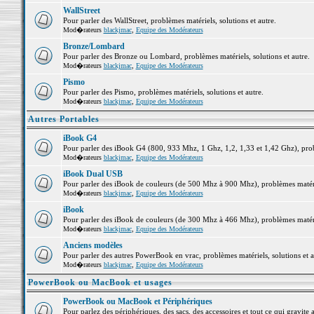
WallStreet
Pour parler des WallStreet, problèmes matériels, solutions et autre.
Mod�rateurs
blackjmac
,
Equipe des Modérateurs
Bronze/Lombard
Pour parler des Bronze ou Lombard, problèmes matériels, solutions et autre.
Mod�rateurs
blackjmac
,
Equipe des Modérateurs
Pismo
Pour parler des Pismo, problèmes matériels, solutions et autre.
Mod�rateurs
blackjmac
,
Equipe des Modérateurs
Autres Portables
iBook G4
Pour parler des iBook G4 (800, 933 Mhz, 1 Ghz, 1,2, 1,33 et 1,42 Ghz), probl
Mod�rateurs
blackjmac
,
Equipe des Modérateurs
iBook Dual USB
Pour parler des iBook de couleurs (de 500 Mhz à 900 Mhz), problèmes matériel
Mod�rateurs
blackjmac
,
Equipe des Modérateurs
iBook
Pour parler des iBook de couleurs (de 300 Mhz à 466 Mhz), problèmes matériel
Mod�rateurs
blackjmac
,
Equipe des Modérateurs
Anciens modèles
Pour parler des autres PowerBook en vrac, problèmes matériels, solutions et a
Mod�rateurs
blackjmac
,
Equipe des Modérateurs
PowerBook ou MacBook et usages
PowerBook ou MacBook et Périphériques
Pour parlez des périphériques, des sacs, des accessoires et tout ce qui grav