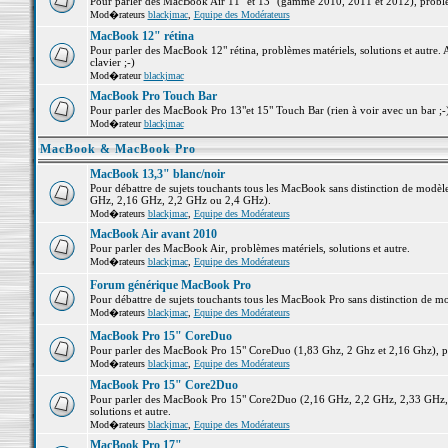
Pour parler des MacBook Air 11" et 13" (gamme 2010, 2011 et 2012), problème
Mod�rateurs
blackjmac
,
Equipe des Modérateurs
MacBook 12" rétina
Pour parler des MacBook 12" rétina, problèmes matériels, solutions et autre. 
clavier ;-)
Mod�rateur
blackjmac
MacBook Pro Touch Bar
Pour parler des MacBook Pro 13"et 15" Touch Bar (rien à voir avec un bar ;-) 
Mod�rateur
blackjmac
MacBook & MacBook Pro
MacBook 13,3" blanc/noir
Pour débattre de sujets touchants tous les MacBook sans distinction de mo
GHz, 2,16 GHz, 2,2 GHz ou 2,4 GHz).
Mod�rateurs
blackjmac
,
Equipe des Modérateurs
MacBook Air avant 2010
Pour parler des MacBook Air, problèmes matériels, solutions et autre.
Mod�rateurs
blackjmac
,
Equipe des Modérateurs
Forum générique MacBook Pro
Pour débattre de sujets touchants tous les MacBook Pro sans distinction de mo
Mod�rateurs
blackjmac
,
Equipe des Modérateurs
MacBook Pro 15" CoreDuo
Pour parler des MacBook Pro 15" CoreDuo (1,83 Ghz, 2 Ghz et 2,16 Ghz), pro
Mod�rateurs
blackjmac
,
Equipe des Modérateurs
MacBook Pro 15" Core2Duo
Pour parler des MacBook Pro 15" Core2Duo (2,16 GHz, 2,2 GHz, 2,33 GHz, 
solutions et autre.
Mod�rateurs
blackjmac
,
Equipe des Modérateurs
MacBook Pro 17"