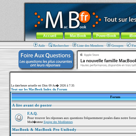
MacBook-fr.com : 100% Apple... 100% nomade !
Aller au contenu
-
Aller au menu général
-
Aller au menu de la
Menu général
Accueil
MacBook
PowerBook
iBo
Aide
Rechercher
Liste des Membres
Groupes
S'e
La date/heure actuelle est Dim 09 Ao� 2026 à 7:35
Tout sur les MacBook Index du Forum
Forum
A lire avant de poster
F.A.Q.
Pour trouver les réponses aux questions fréquemment posées dans notre foru
Mod�rateur
Equipe des Modérateurs
MacBook & MacBook Pro Unibody