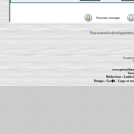
Nouveaux messages
Pour soutenir le développement du
Powered b
T
www.powerboo
Vers
Rédaction :
Ludovi
Design :
Ga�l
- Logo et te
Informations :
PowerBook
-
MacBook Pro
-
i