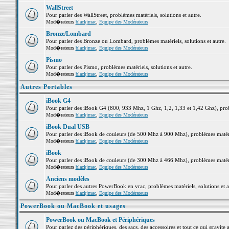
WallStreet
Pour parler des WallStreet, problèmes matériels, solutions et autre.
Mod�rateurs
blackjmac
,
Equipe des Modérateurs
Bronze/Lombard
Pour parler des Bronze ou Lombard, problèmes matériels, solutions et autre.
Mod�rateurs
blackjmac
,
Equipe des Modérateurs
Pismo
Pour parler des Pismo, problèmes matériels, solutions et autre.
Mod�rateurs
blackjmac
,
Equipe des Modérateurs
Autres Portables
iBook G4
Pour parler des iBook G4 (800, 933 Mhz, 1 Ghz, 1,2, 1,33 et 1,42 Ghz), probl
Mod�rateurs
blackjmac
,
Equipe des Modérateurs
iBook Dual USB
Pour parler des iBook de couleurs (de 500 Mhz à 900 Mhz), problèmes matériel
Mod�rateurs
blackjmac
,
Equipe des Modérateurs
iBook
Pour parler des iBook de couleurs (de 300 Mhz à 466 Mhz), problèmes matériel
Mod�rateurs
blackjmac
,
Equipe des Modérateurs
Anciens modèles
Pour parler des autres PowerBook en vrac, problèmes matériels, solutions et a
Mod�rateurs
blackjmac
,
Equipe des Modérateurs
PowerBook ou MacBook et usages
PowerBook ou MacBook et Périphériques
Pour parlez des périphériques, des sacs, des accessoires et tout ce qui grav