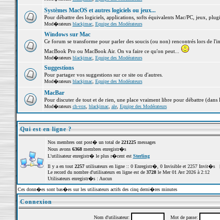
Systèmes MacOS et autres logiciels ou jeux...
Pour débattre des logiciels, applications, softs équivalents Mac/PC, jeux, plugi
Mod�rateurs
blackjmac
,
Equipe des Modérateurs
Windows sur Mac
Ce forum se transforme pour parler des soucis (ou non) rencontrés lors de l'i
MacBook Pro ou MacBook Air. On va faire ce qu'on peut...
Mod�rateurs
blackjmac
,
Equipe des Modérateurs
Suggestions
Pour partager vos suggestions sur ce site ou d'autres.
Mod�rateurs
blackjmac
,
Equipe des Modérateurs
MacBar
Pour discuter de tout et de rien, une place vraiment libre pour débattre (dans 
Mod�rateurs
ch-vox
,
blackjmac
,
ale
,
Equipe des Modérateurs
Qui est en ligne ?
Nos membres ont post� un total de
221225
messages
Nous avons
6368
membres enregistr�s
L'utilisateur enregistr� le plus r�cent est
Sterling
Il y a en tout
2257
utilisateurs en ligne :: 0 Enregistr�, 0 Invisible et 2257 Invit�s 
Le record du nombre d'utilisateurs en ligne est de
3728
le Mer 01 Avr 2026 à 2:12
Utilisateurs enregistr�s : Aucun
Ces donn�es sont bas�es sur les utilisateurs actifs des cinq derni�res minutes
Connexion
Nom d'utilisateur:
Mot de passe: