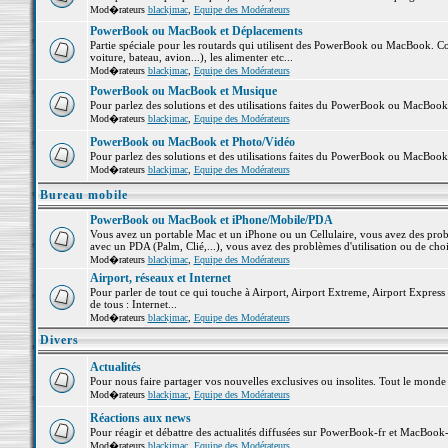
Mod�rateurs
blackjmac
,
Equipe des Modérateurs
PowerBook ou MacBook et Déplacements
Partie spéciale pour les routards qui utilisent des PowerBook ou MacBook. Co
voiture, bateau, avion...), les alimenter etc...
Mod�rateurs
blackjmac
,
Equipe des Modérateurs
PowerBook ou MacBook et Musique
Pour parlez des solutions et des utilisations faites du PowerBook ou MacBoo
Mod�rateurs
blackjmac
,
Equipe des Modérateurs
PowerBook ou MacBook et Photo/Vidéo
Pour parlez des solutions et des utilisations faites du PowerBook ou MacBook
Mod�rateurs
blackjmac
,
Equipe des Modérateurs
Bureau mobile
PowerBook ou MacBook et iPhone/Mobile/PDA
Vous avez un portable Mac et un iPhone ou un Cellulaire, vous avez des problè
avec un PDA (Palm, Clié,...), vous avez des problèmes d'utilisation ou de cho
Mod�rateurs
blackjmac
,
Equipe des Modérateurs
Airport, réseaux et Internet
Pour parler de tout ce qui touche à Airport, Airport Extreme, Airport Express e
de tous : Internet...
Mod�rateurs
blackjmac
,
Equipe des Modérateurs
Divers
Actualités
Pour nous faire partager vos nouvelles exclusives ou insolites. Tout le monde pe
Mod�rateurs
blackjmac
,
Equipe des Modérateurs
Réactions aux news
Pour réagir et débattre des actualités diffusées sur PowerBook-fr et MacBook-
Mod�rateurs
blackjmac
,
Equipe des Modérateurs