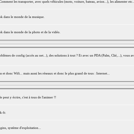
mment les transporter, avec quels véhicules (moto, voiture, bateau, avion...), les alimenter etc..
ook dans le monde de la musique.
ok dans le monde de la photo et de la vidéo.
èmes de config (accès au net...), des solutions à tout ? Et avec un PDA (Palm, Clié,...), vous av
et donc Wifi... mais aussi les réseaux et donc le plus grand de tous : Internet...
peut y écrire, c'est à tous de l'animer !!
k-fr.
gins, système d'exploitation...