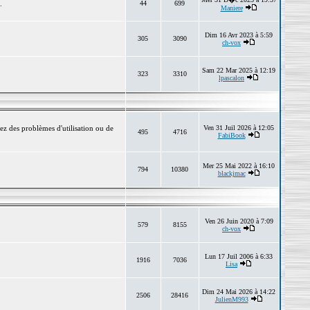
.
44
699
Maniere
Dim 16 Avr 2023 à 5:59
305
3090
ch-vox
Sam 22 Mar 2025 à 12:19
323
3310
lpascalon
ez des problèmes d'utilisation ou de
Ven 31 Juil 2026 à 12:05
495
4716
FabiBook
Mer 25 Mai 2022 à 16:10
794
10380
blackjmac
Ven 26 Juin 2020 à 7:09
579
8155
ch-vox
Lun 17 Juil 2006 à 6:33
1916
7036
Lisa
Dim 24 Mai 2026 à 14:22
2506
28416
JulienM993