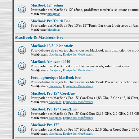
MacBook 12" rétina
Pour parler des MacBook 12" rétina, problèmes matériels, solutions et autre.
Mod�rateur
blackjmac
MacBook Pro Touch Bar
Pour parler des MacBook Pro 13"et 15" Touch Bar (rien à voir avec un bar ;-
Mod�rateur
blackjmac
MacBook & MacBook Pro
MacBook 13,3" blanc/noir
Pour débattre de sujets touchants tous les MacBook sans distinction de 
Mod�rateurs
blackjmac
,
Equipe des Modérateurs
MacBook Air avant 2010
Pour parler des MacBook Air, problèmes matériels, solutions et autre.
Mod�rateurs
blackjmac
,
Equipe des Modérateurs
Forum générique MacBook Pro
Pour débattre de sujets touchants tous les MacBook Pro sans distinction de 
Mod�rateurs
blackjmac
,
Equipe des Modérateurs
MacBook Pro 15" CoreDuo
Pour parler des MacBook Pro 15" CoreDuo (1,83 Ghz, 2 Ghz et 2,16 Ghz), pr
Mod�rateurs
blackjmac
,
Equipe des Modérateurs
MacBook Pro 15" Core2Duo
Pour parler des MacBook Pro 15" Core2Duo (2,16 GHz, 2,2 GHz, 2,33 GHz, 
Mod�rateurs
blackjmac
,
Equipe des Modérateurs
MacBook Pro 17"
Pour parler des MacBook Pro 17" (CoreDuo 2,16 Ghz et Core2Duo 2,33 GHz 
Mod�rateurs
blackjmac
,
Equipe des Modérateurs