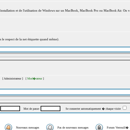
l'installation et de l'utilisation de Windows sur un MacBook, MacBook Pro ou MacBook Air. On va
s le respect de la net étiquette quand même).
�s [
Administrateur
] [
Mod�rateur
]
:
Mot de passe:
Se connecter automatiquement � chaque visite
Nouveaux messages
Pas de nouveaux messages
Forum Verrouill�