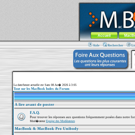
MacBook-fr.com : 100% Apple... 100% nom
Aller au contenu
-
Aller au menu 
Menu général
Accueil
MacB
Aide
Rechercher
Li
La date/heure actuelle est Sam 08 Ao� 2026 à 3:05
Tout sur les MacBook Index du Forum
A lire avant de poster
F.A.Q.
Pour trouver les réponses aux questions fréquemment posées dans notre fo
Mod�rateur
Equipe des Modérateurs
MacBook & MacBook Pro Unibody