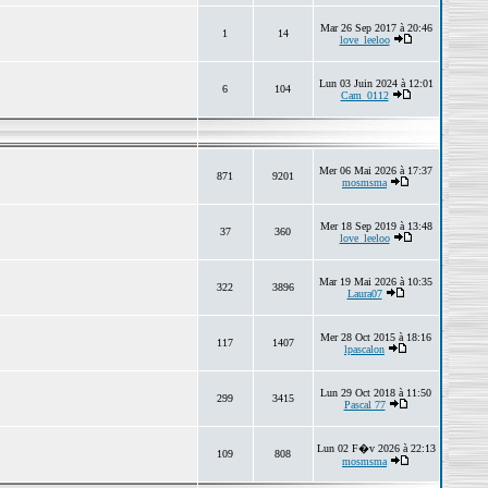
Mar 26 Sep 2017 à 20:46
1
14
love_leeloo
Lun 03 Juin 2024 à 12:01
6
104
Cam_0112
Mer 06 Mai 2026 à 17:37
871
9201
mosmsma
Mer 18 Sep 2019 à 13:48
37
360
love_leeloo
Mar 19 Mai 2026 à 10:35
322
3896
Laura07
Mer 28 Oct 2015 à 18:16
117
1407
lpascalon
Lun 29 Oct 2018 à 11:50
299
3415
Pascal 77
Lun 02 F�v 2026 à 22:13
109
808
mosmsma