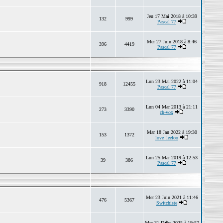
Jeu 17 Mai 2018 à 10:39
132
999
Pascal 77
Mer 27 Juin 2018 à 8:46
396
4419
Pascal 77
Lun 23 Mai 2022 à 11:04
918
12455
Pascal 77
Lun 04 Mar 2013 à 21:11
273
3390
ch-vox
Mar 18 Jan 2022 à 19:30
153
1372
love_leeloo
Lun 25 Mar 2019 à 12:53
39
386
Pascal 77
Mer 23 Juin 2021 à 11:46
476
5367
Switchiste
Mer 31 D�c 2025 à 19:57