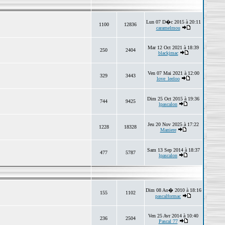
Lun 07 D�c 2015 à 20:11
1100
12836
caramelmou
Mar 12 Oct 2021 à 18:39
250
2404
blackjmac
Ven 07 Mai 2021 à 12:00
329
3443
love_leeloo
Dim 25 Oct 2015 à 19:36
744
9425
lpascalon
Jeu 20 Nov 2025 à 17:22
1228
18328
Maniere
Sam 13 Sep 2014 à 18:37
477
5787
lpascalon
Dim 08 Ao� 2010 à 18:16
155
1102
pascalformac
Ven 25 Avr 2014 à 10:40
236
2504
Pascal 77