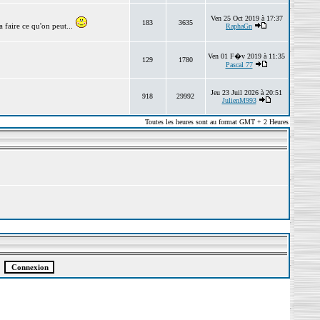
Ven 25 Oct 2019 à 17:37
183
3635
 faire ce qu'on peut...
RaphaGn
Ven 01 F�v 2019 à 11:35
129
1780
Pascal 77
Jeu 23 Juil 2026 à 20:51
918
29992
JulienM993
Toutes les heures sont au format GMT + 2 Heures