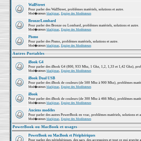
WallStreet
Pour parler des WallStreet, problèmes matériels, solutions et autre.
Mod�rateurs
blackjmac
,
Equipe des Modérateurs
Bronze/Lombard
Pour parler des Bronze ou Lombard, problèmes matériels, solutions et autre.
Mod�rateurs
blackjmac
,
Equipe des Modérateurs
Pismo
Pour parler des Pismo, problèmes matériels, solutions et autre.
Mod�rateurs
blackjmac
,
Equipe des Modérateurs
Autres Portables
iBook G4
Pour parler des iBook G4 (800, 933 Mhz, 1 Ghz, 1,2, 1,33 et 1,42 Ghz), probl
Mod�rateurs
blackjmac
,
Equipe des Modérateurs
iBook Dual USB
Pour parler des iBook de couleurs (de 500 Mhz à 900 Mhz), problèmes matériel
Mod�rateurs
blackjmac
,
Equipe des Modérateurs
iBook
Pour parler des iBook de couleurs (de 300 Mhz à 466 Mhz), problèmes matériel
Mod�rateurs
blackjmac
,
Equipe des Modérateurs
Anciens modèles
Pour parler des autres PowerBook en vrac, problèmes matériels, solutions et a
Mod�rateurs
blackjmac
,
Equipe des Modérateurs
PowerBook ou MacBook et usages
PowerBook ou MacBook et Périphériques
Pour parlez des périphériques, des sacs, des accessoires et tout ce qui grav