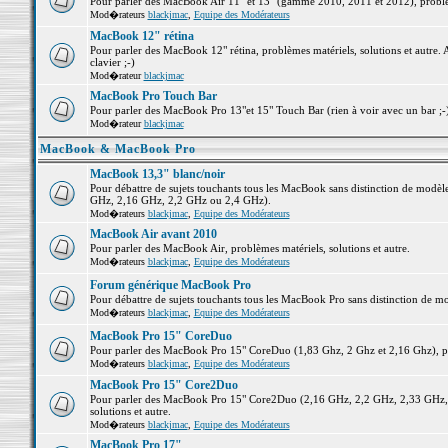
Pour parler des MacBook Air 11" et 13" (gamme 2010, 2011 et 2012), problème
Mod�rateurs
blackjmac
,
Equipe des Modérateurs
MacBook 12" rétina
Pour parler des MacBook 12" rétina, problèmes matériels, solutions et autre. 
clavier ;-)
Mod�rateur
blackjmac
MacBook Pro Touch Bar
Pour parler des MacBook Pro 13"et 15" Touch Bar (rien à voir avec un bar ;-) 
Mod�rateur
blackjmac
MacBook & MacBook Pro
MacBook 13,3" blanc/noir
Pour débattre de sujets touchants tous les MacBook sans distinction de mo
GHz, 2,16 GHz, 2,2 GHz ou 2,4 GHz).
Mod�rateurs
blackjmac
,
Equipe des Modérateurs
MacBook Air avant 2010
Pour parler des MacBook Air, problèmes matériels, solutions et autre.
Mod�rateurs
blackjmac
,
Equipe des Modérateurs
Forum générique MacBook Pro
Pour débattre de sujets touchants tous les MacBook Pro sans distinction de mo
Mod�rateurs
blackjmac
,
Equipe des Modérateurs
MacBook Pro 15" CoreDuo
Pour parler des MacBook Pro 15" CoreDuo (1,83 Ghz, 2 Ghz et 2,16 Ghz), pro
Mod�rateurs
blackjmac
,
Equipe des Modérateurs
MacBook Pro 15" Core2Duo
Pour parler des MacBook Pro 15" Core2Duo (2,16 GHz, 2,2 GHz, 2,33 GHz, 
solutions et autre.
Mod�rateurs
blackjmac
,
Equipe des Modérateurs
MacBook Pro 17"