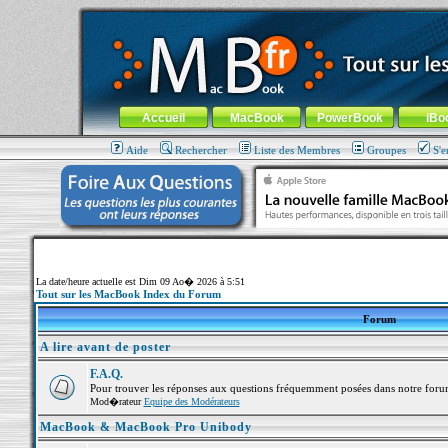
MacBook-fr.com : 100% Apple... 100% nomade !
Aller au contenu
-
Aller au menu général
-
Aller au menu de la
Menu général
Accueil
MacBook
PowerBook
iBo
Aide
Rechercher
Liste des Membres
Groupes
S'e
La date/heure actuelle est Dim 09 Ao� 2026 à 5:51
Tout sur les MacBook Index du Forum
Forum
A lire avant de poster
F.A.Q.
Pour trouver les réponses aux questions fréquemment posées dans notre foru
Mod�rateur
Equipe des Modérateurs
MacBook & MacBook Pro Unibody