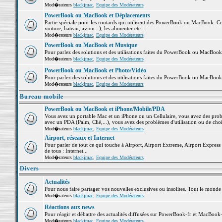
Mod�rateurs
blackjmac
,
Equipe des Modérateurs
PowerBook ou MacBook et Déplacements
Partie spéciale pour les routards qui utilisent des PowerBook ou MacBook. Co
voiture, bateau, avion...), les alimenter etc...
Mod�rateurs
blackjmac
,
Equipe des Modérateurs
PowerBook ou MacBook et Musique
Pour parlez des solutions et des utilisations faites du PowerBook ou MacBoo
Mod�rateurs
blackjmac
,
Equipe des Modérateurs
PowerBook ou MacBook et Photo/Vidéo
Pour parlez des solutions et des utilisations faites du PowerBook ou MacBook
Mod�rateurs
blackjmac
,
Equipe des Modérateurs
Bureau mobile
PowerBook ou MacBook et iPhone/Mobile/PDA
Vous avez un portable Mac et un iPhone ou un Cellulaire, vous avez des problè
avec un PDA (Palm, Clié,...), vous avez des problèmes d'utilisation ou de cho
Mod�rateurs
blackjmac
,
Equipe des Modérateurs
Airport, réseaux et Internet
Pour parler de tout ce qui touche à Airport, Airport Extreme, Airport Express e
de tous : Internet...
Mod�rateurs
blackjmac
,
Equipe des Modérateurs
Divers
Actualités
Pour nous faire partager vos nouvelles exclusives ou insolites. Tout le monde pe
Mod�rateurs
blackjmac
,
Equipe des Modérateurs
Réactions aux news
Pour réagir et débattre des actualités diffusées sur PowerBook-fr et MacBook-
Mod�rateurs
blackjmac
,
Equipe des Modérateurs