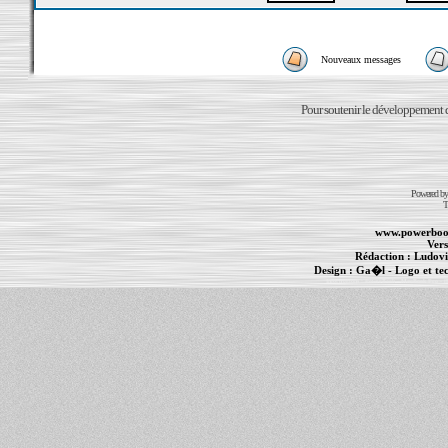
Nouveaux messages
Pour soutenir le développement du
Powered b
T
www.powerboo
Vers
Rédaction :
Ludovi
Design :
Ga�l
- Logo et te
Informations :
PowerBook
-
MacBook Pro
-
i