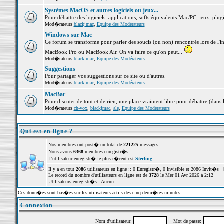
Systèmes MacOS et autres logiciels ou jeux...
Pour débattre des logiciels, applications, softs équivalents Mac/PC, jeux, plugi
Mod�rateurs
blackjmac
,
Equipe des Modérateurs
Windows sur Mac
Ce forum se transforme pour parler des soucis (ou non) rencontrés lors de l'i
MacBook Pro ou MacBook Air. On va faire ce qu'on peut...
Mod�rateurs
blackjmac
,
Equipe des Modérateurs
Suggestions
Pour partager vos suggestions sur ce site ou d'autres.
Mod�rateurs
blackjmac
,
Equipe des Modérateurs
MacBar
Pour discuter de tout et de rien, une place vraiment libre pour débattre (dans 
Mod�rateurs
ch-vox
,
blackjmac
,
ale
,
Equipe des Modérateurs
Qui est en ligne ?
Nos membres ont post� un total de
221225
messages
Nous avons
6368
membres enregistr�s
L'utilisateur enregistr� le plus r�cent est
Sterling
Il y a en tout
2086
utilisateurs en ligne :: 0 Enregistr�, 0 Invisible et 2086 Invit�s 
Le record du nombre d'utilisateurs en ligne est de
3728
le Mer 01 Avr 2026 à 2:12
Utilisateurs enregistr�s : Aucun
Ces donn�es sont bas�es sur les utilisateurs actifs des cinq derni�res minutes
Connexion
Nom d'utilisateur:
Mot de passe: