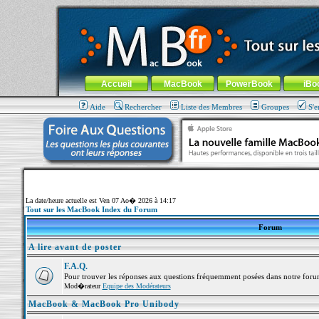
MacBook-fr.com : 100% Apple... 100% nomade !
Aller au contenu
-
Aller au menu général
-
Aller au menu de la
Menu général
Accueil
MacBook
PowerBook
iBo
Aide
Rechercher
Liste des Membres
Groupes
S'e
La date/heure actuelle est Ven 07 Ao� 2026 à 14:17
Tout sur les MacBook Index du Forum
Forum
A lire avant de poster
F.A.Q.
Pour trouver les réponses aux questions fréquemment posées dans notre foru
Mod�rateur
Equipe des Modérateurs
MacBook & MacBook Pro Unibody