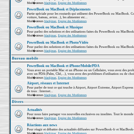
Mod�rateurs
blackjmac
,
Equipe des Modérateurs
PowerBook ou MacBook et Déplacements
Partie spéciale pour les routards qui utilisent des PowerBook ou MacBook. Co
voiture, bateau, avion...), les alimenter etc...
Mod�rateurs
blackjmac
,
Equipe des Modérateurs
PowerBook ou MacBook et Musique
Pour parlez des solutions et des utilisations faites du PowerBook ou MacBoo
Mod�rateurs
blackjmac
,
Equipe des Modérateurs
PowerBook ou MacBook et Photo/Vidéo
Pour parlez des solutions et des utilisations faites du PowerBook ou MacBook
Mod�rateurs
blackjmac
,
Equipe des Modérateurs
Bureau mobile
PowerBook ou MacBook et iPhone/Mobile/PDA
Vous avez un portable Mac et un iPhone ou un Cellulaire, vous avez des problè
avec un PDA (Palm, Clié,...), vous avez des problèmes d'utilisation ou de cho
Mod�rateurs
blackjmac
,
Equipe des Modérateurs
Airport, réseaux et Internet
Pour parler de tout ce qui touche à Airport, Airport Extreme, Airport Express e
de tous : Internet...
Mod�rateurs
blackjmac
,
Equipe des Modérateurs
Divers
Actualités
Pour nous faire partager vos nouvelles exclusives ou insolites. Tout le monde pe
Mod�rateurs
blackjmac
,
Equipe des Modérateurs
Réactions aux news
Pour réagir et débattre des actualités diffusées sur PowerBook-fr et MacBook-
Mod�rateurs
blackjmac
,
Equipe des Modérateurs