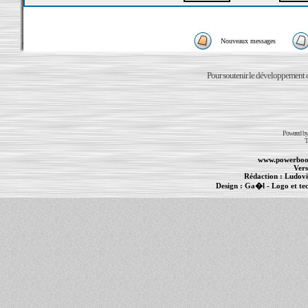
Nouveaux messages
Pour soutenir le développement du
Powered b
T
www.powerboo
Vers
Rédaction :
Ludovi
Design :
Ga�l
- Logo et te
Informations :
PowerBook
-
MacBook Pro
-
i