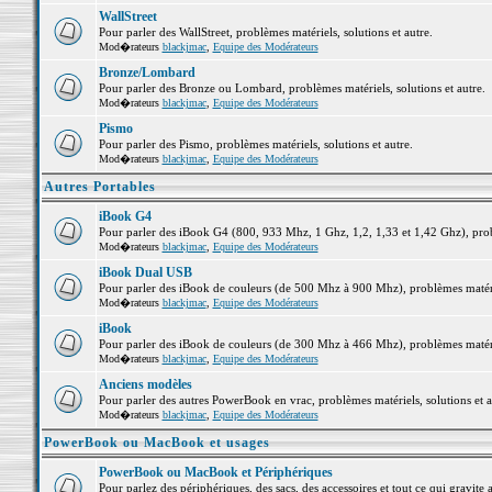
WallStreet
Pour parler des WallStreet, problèmes matériels, solutions et autre.
Mod�rateurs
blackjmac
,
Equipe des Modérateurs
Bronze/Lombard
Pour parler des Bronze ou Lombard, problèmes matériels, solutions et autre.
Mod�rateurs
blackjmac
,
Equipe des Modérateurs
Pismo
Pour parler des Pismo, problèmes matériels, solutions et autre.
Mod�rateurs
blackjmac
,
Equipe des Modérateurs
Autres Portables
iBook G4
Pour parler des iBook G4 (800, 933 Mhz, 1 Ghz, 1,2, 1,33 et 1,42 Ghz), probl
Mod�rateurs
blackjmac
,
Equipe des Modérateurs
iBook Dual USB
Pour parler des iBook de couleurs (de 500 Mhz à 900 Mhz), problèmes matériel
Mod�rateurs
blackjmac
,
Equipe des Modérateurs
iBook
Pour parler des iBook de couleurs (de 300 Mhz à 466 Mhz), problèmes matériel
Mod�rateurs
blackjmac
,
Equipe des Modérateurs
Anciens modèles
Pour parler des autres PowerBook en vrac, problèmes matériels, solutions et a
Mod�rateurs
blackjmac
,
Equipe des Modérateurs
PowerBook ou MacBook et usages
PowerBook ou MacBook et Périphériques
Pour parlez des périphériques, des sacs, des accessoires et tout ce qui grav