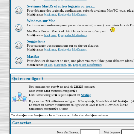
Systèmes MacOS et autres logiciels ou jeux...
Pour débattre des logiciels, applications, softs équivalents Mac/PC, jeux, plugi
Mod�rateurs
blackjmac
,
Equipe des Modérateurs
Windows sur Mac
Ce forum se transforme pour parler des soucis (ou non) rencontrés lors de l'i
MacBook Pro ou MacBook Air. On va faire ce qu'on peut...
Mod�rateurs
blackjmac
,
Equipe des Modérateurs
Suggestions
Pour partager vos suggestions sur ce site ou d'autres.
Mod�rateurs
blackjmac
,
Equipe des Modérateurs
MacBar
Pour discuter de tout et de rien, une place vraiment libre pour débattre (dans 
Mod�rateurs
ch-vox
,
blackjmac
,
ale
,
Equipe des Modérateurs
Qui est en ligne ?
Nos membres ont post� un total de
221225
messages
Nous avons
6368
membres enregistr�s
L'utilisateur enregistr� le plus r�cent est
Sterling
Il y a en tout
245
utilisateurs en ligne :: 0 Enregistr�, 0 Invisible et 245 Invit�s [
A
Le record du nombre d'utilisateurs en ligne est de
3728
le Mer 01 Avr 2026 à 2:12
Utilisateurs enregistr�s : Aucun
Ces donn�es sont bas�es sur les utilisateurs actifs des cinq derni�res minutes
Connexion
Nom d'utilisateur:
Mot de passe: