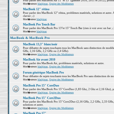
Pour parler des MacBook Air 11" et 13" (gamme 2010, 2011 et 2012), problème
Mod�rateurs
blackjmac
,
Equipe des Modérateurs
MacBook 12" rétina
Pour parler des MacBook 12" rétina, problèmes matériels, solutions et autre. 
clavier ;-)
Mod�rateur
blackjmac
MacBook Pro Touch Bar
Pour parler des MacBook Pro 13"et 15" Touch Bar (rien à voir avec un bar ;-) 
Mod�rateur
blackjmac
MacBook & MacBook Pro
MacBook 13,3" blanc/noir
Pour débattre de sujets touchants tous les MacBook sans distinction de mo
GHz, 2,16 GHz, 2,2 GHz ou 2,4 GHz).
Mod�rateurs
blackjmac
,
Equipe des Modérateurs
MacBook Air avant 2010
Pour parler des MacBook Air, problèmes matériels, solutions et autre.
Mod�rateurs
blackjmac
,
Equipe des Modérateurs
Forum générique MacBook Pro
Pour débattre de sujets touchants tous les MacBook Pro sans distinction de mo
Mod�rateurs
blackjmac
,
Equipe des Modérateurs
MacBook Pro 15" CoreDuo
Pour parler des MacBook Pro 15" CoreDuo (1,83 Ghz, 2 Ghz et 2,16 Ghz), pro
Mod�rateurs
blackjmac
,
Equipe des Modérateurs
MacBook Pro 15" Core2Duo
Pour parler des MacBook Pro 15" Core2Duo (2,16 GHz, 2,2 GHz, 2,33 GHz, 
solutions et autre.
Mod�rateurs
blackjmac
,
Equipe des Modérateurs
MacBook Pro 17"