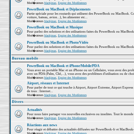
Mod�rateurs
blackjmac
,
Equipe des Modérateurs
PowerBook ou MacBook et Déplacements
Partie spéciale pour les routards qui utilisent des PowerBook ou MacBook. Co
voiture, bateau, avion...), les alimenter etc...
Mod�rateurs
blackjmac
,
Equipe des Modérateurs
PowerBook ou MacBook et Musique
Pour parlez des solutions et des utilisations faites du PowerBook ou MacBoo
Mod�rateurs
blackjmac
,
Equipe des Modérateurs
PowerBook ou MacBook et Photo/Vidéo
Pour parlez des solutions et des utilisations faites du PowerBook ou MacBook
Mod�rateurs
blackjmac
,
Equipe des Modérateurs
Bureau mobile
PowerBook ou MacBook et iPhone/Mobile/PDA
Vous avez un portable Mac et un iPhone ou un Cellulaire, vous avez des problè
avec un PDA (Palm, Clié,...), vous avez des problèmes d'utilisation ou de cho
Mod�rateurs
blackjmac
,
Equipe des Modérateurs
Airport, réseaux et Internet
Pour parler de tout ce qui touche à Airport, Airport Extreme, Airport Express e
de tous : Internet...
Mod�rateurs
blackjmac
,
Equipe des Modérateurs
Divers
Actualités
Pour nous faire partager vos nouvelles exclusives ou insolites. Tout le monde pe
Mod�rateurs
blackjmac
,
Equipe des Modérateurs
Réactions aux news
Pour réagir et débattre des actualités diffusées sur PowerBook-fr et MacBook-
Mod�rateurs
blackjmac
,
Equipe des Modérateurs