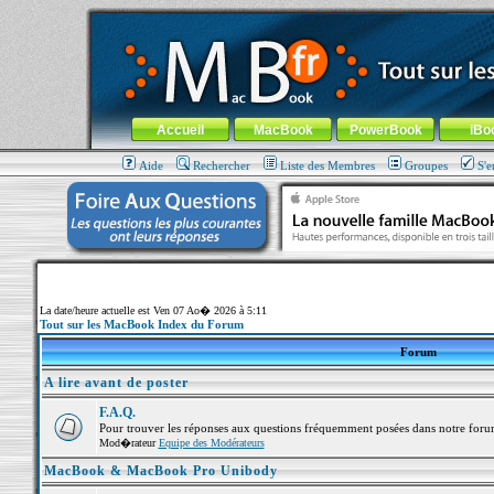
MacBook-fr.com : 100% Apple... 100% nomade !
Aller au contenu
-
Aller au menu général
-
Aller au menu de la
Menu général
Accueil
MacBook
PowerBook
iBo
Aide
Rechercher
Liste des Membres
Groupes
S'e
La date/heure actuelle est Ven 07 Ao� 2026 à 5:11
Tout sur les MacBook Index du Forum
Forum
A lire avant de poster
F.A.Q.
Pour trouver les réponses aux questions fréquemment posées dans notre foru
Mod�rateur
Equipe des Modérateurs
MacBook & MacBook Pro Unibody