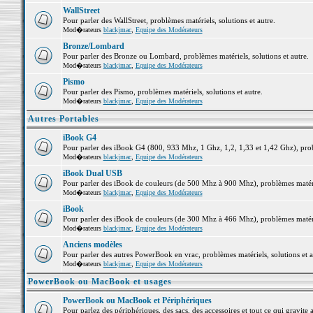
WallStreet
Pour parler des WallStreet, problèmes matériels, solutions et autre.
Mod�rateurs
blackjmac
,
Equipe des Modérateurs
Bronze/Lombard
Pour parler des Bronze ou Lombard, problèmes matériels, solutions et autre.
Mod�rateurs
blackjmac
,
Equipe des Modérateurs
Pismo
Pour parler des Pismo, problèmes matériels, solutions et autre.
Mod�rateurs
blackjmac
,
Equipe des Modérateurs
Autres Portables
iBook G4
Pour parler des iBook G4 (800, 933 Mhz, 1 Ghz, 1,2, 1,33 et 1,42 Ghz), probl
Mod�rateurs
blackjmac
,
Equipe des Modérateurs
iBook Dual USB
Pour parler des iBook de couleurs (de 500 Mhz à 900 Mhz), problèmes matériel
Mod�rateurs
blackjmac
,
Equipe des Modérateurs
iBook
Pour parler des iBook de couleurs (de 300 Mhz à 466 Mhz), problèmes matériel
Mod�rateurs
blackjmac
,
Equipe des Modérateurs
Anciens modèles
Pour parler des autres PowerBook en vrac, problèmes matériels, solutions et a
Mod�rateurs
blackjmac
,
Equipe des Modérateurs
PowerBook ou MacBook et usages
PowerBook ou MacBook et Périphériques
Pour parlez des périphériques, des sacs, des accessoires et tout ce qui grav