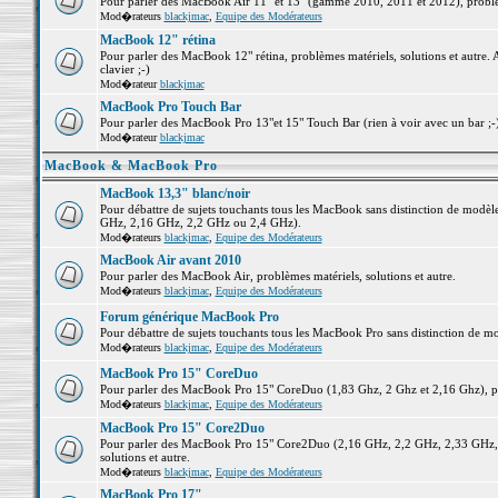
Pour parler des MacBook Air 11" et 13" (gamme 2010, 2011 et 2012), problème
Mod�rateurs
blackjmac
,
Equipe des Modérateurs
MacBook 12" rétina
Pour parler des MacBook 12" rétina, problèmes matériels, solutions et autre. 
clavier ;-)
Mod�rateur
blackjmac
MacBook Pro Touch Bar
Pour parler des MacBook Pro 13"et 15" Touch Bar (rien à voir avec un bar ;-) 
Mod�rateur
blackjmac
MacBook & MacBook Pro
MacBook 13,3" blanc/noir
Pour débattre de sujets touchants tous les MacBook sans distinction de mo
GHz, 2,16 GHz, 2,2 GHz ou 2,4 GHz).
Mod�rateurs
blackjmac
,
Equipe des Modérateurs
MacBook Air avant 2010
Pour parler des MacBook Air, problèmes matériels, solutions et autre.
Mod�rateurs
blackjmac
,
Equipe des Modérateurs
Forum générique MacBook Pro
Pour débattre de sujets touchants tous les MacBook Pro sans distinction de mo
Mod�rateurs
blackjmac
,
Equipe des Modérateurs
MacBook Pro 15" CoreDuo
Pour parler des MacBook Pro 15" CoreDuo (1,83 Ghz, 2 Ghz et 2,16 Ghz), pro
Mod�rateurs
blackjmac
,
Equipe des Modérateurs
MacBook Pro 15" Core2Duo
Pour parler des MacBook Pro 15" Core2Duo (2,16 GHz, 2,2 GHz, 2,33 GHz, 
solutions et autre.
Mod�rateurs
blackjmac
,
Equipe des Modérateurs
MacBook Pro 17"