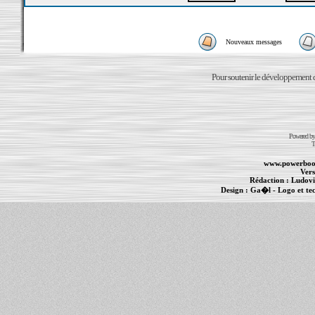
Nouveaux messages
Pour soutenir le développement du
Powered b
T
www.powerboo
Vers
Rédaction :
Ludovi
Design :
Ga�l
- Logo et te
Informations :
PowerBook
-
MacBook Pro
-
i