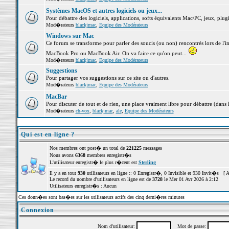
Systèmes MacOS et autres logiciels ou jeux...
Pour débattre des logiciels, applications, softs équivalents Mac/PC, jeux, plugi
Mod�rateurs
blackjmac
,
Equipe des Modérateurs
Windows sur Mac
Ce forum se transforme pour parler des soucis (ou non) rencontrés lors de l'i
MacBook Pro ou MacBook Air. On va faire ce qu'on peut...
Mod�rateurs
blackjmac
,
Equipe des Modérateurs
Suggestions
Pour partager vos suggestions sur ce site ou d'autres.
Mod�rateurs
blackjmac
,
Equipe des Modérateurs
MacBar
Pour discuter de tout et de rien, une place vraiment libre pour débattre (dans 
Mod�rateurs
ch-vox
,
blackjmac
,
ale
,
Equipe des Modérateurs
Qui est en ligne ?
Nos membres ont post� un total de
221225
messages
Nous avons
6368
membres enregistr�s
L'utilisateur enregistr� le plus r�cent est
Sterling
Il y a en tout
930
utilisateurs en ligne :: 0 Enregistr�, 0 Invisible et 930 Invit�s [
A
Le record du nombre d'utilisateurs en ligne est de
3728
le Mer 01 Avr 2026 à 2:12
Utilisateurs enregistr�s : Aucun
Ces donn�es sont bas�es sur les utilisateurs actifs des cinq derni�res minutes
Connexion
Nom d'utilisateur:
Mot de passe: